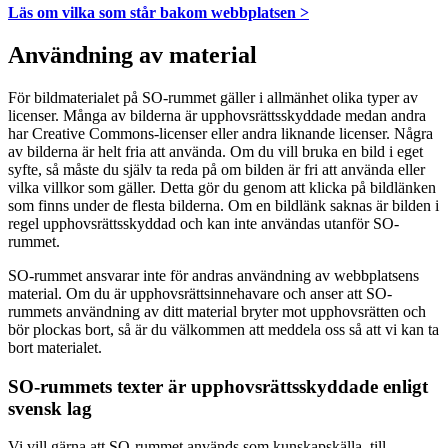
Läs om vilka som står bakom webbplatsen >
Användning av material
För bildmaterialet på SO-rummet gäller i allmänhet olika typer av
licenser. Många av bilderna är upphovsrättsskyddade medan andra
har Creative Commons-licenser eller andra liknande licenser. Några
av bilderna är helt fria att använda. Om du vill bruka en bild i eget
syfte, så måste du själv ta reda på om bilden är fri att använda eller
vilka villkor som gäller. Detta gör du genom att klicka på bildlänken
som finns under de flesta bilderna. Om en bildlänk saknas är bilden i
regel upphovsrättsskyddad och kan inte användas utanför SO-
rummet.
SO-rummet ansvarar inte för andras användning av webbplatsens
material. Om du är upphovsrättsinnehavare och anser att SO-
rummets användning av ditt material bryter mot upphovsrätten och
bör plockas bort, så är du välkommen att meddela oss så att vi kan ta
bort materialet.
SO-rummets texter är upphovsrättsskyddade enligt
svensk lag
Vi vill gärna att SO-rummet används som kunskapskälla, till