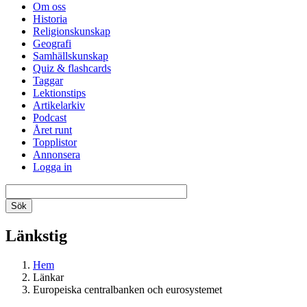
Om oss
Historia
Religionskunskap
Geografi
Samhällskunskap
Quiz & flashcards
Taggar
Lektionstips
Artikelarkiv
Podcast
Året runt
Topplistor
Annonsera
Logga in
Länkstig
Hem
Länkar
Europeiska centralbanken och eurosystemet