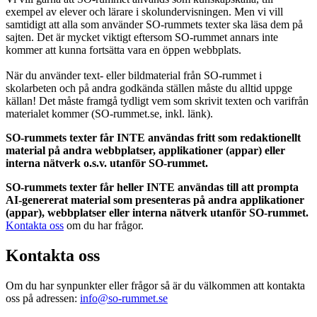
exempel av elever och lärare i skolundervisningen. Men vi vill
samtidigt att alla som använder SO-rummets texter ska läsa dem på
sajten. Det är mycket viktigt eftersom SO-rummet annars inte
kommer att kunna fortsätta vara en öppen webbplats.
När du använder text- eller bildmaterial från SO-rummet i
skolarbeten och på andra godkända ställen måste du alltid uppge
källan! Det måste framgå tydligt vem som skrivit texten och varifrån
materialet kommer (SO-rummet.se, inkl. länk).
SO-rummets texter får INTE användas fritt som redaktionellt
material på andra webbplatser, applikationer (appar) eller
interna nätverk o.s.v. utanför SO-rummet.
SO-rummets texter får heller INTE användas till att prompta
AI-genererat material som presenteras på andra applikationer
(appar), webbplatser eller interna nätverk utanför SO-rummet.
Kontakta oss
om du har frågor.
Kontakta oss
Om du har synpunkter eller frågor så är du välkommen att kontakta
oss på adressen:
info@so-rummet.se