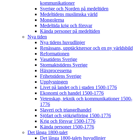
kommunikationer
Sverige och Norden på medeltiden
Medeltidens muslimska värld
Mongolerna
Medeltida krig och försvar
Kända personer på medeltiden
Nya tiden
Nya tidens huvudlinjer
Renässans, upptäcktsresor och en ny världsbild
Reformationen
Vasatidens Sverige
Stormaktstidens Sverige
Häxprocesserna
Frihetstidens Sverige
Upplysningen
Livet på landet och i staden 1500-1776
Ekonomi och handel 1500-1776
Vetenskap, teknik och kommunikationer 1500-
1776
Slaveri och triangelhandel
Sjöfart och sjökrigföring 1500-1776
Krig och försvar 1500-1776
Kända personer 1500-1776
Det långa 1800-talet
Det långa 1800-talets huvudlinjer