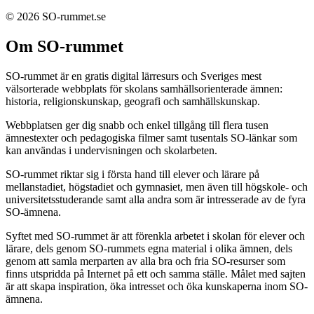
© 2026 SO-rummet.se
Om SO-rummet
SO-rummet är en gratis digital lärresurs och Sveriges mest
välsorterade webbplats för skolans samhällsorienterade ämnen:
historia, religionskunskap, geografi och samhällskunskap.
Webbplatsen ger dig snabb och enkel tillgång till flera tusen
ämnestexter och pedagogiska filmer samt tusentals SO-länkar som
kan användas i undervisningen och skolarbeten.
SO-rummet riktar sig i första hand till elever och lärare på
mellanstadiet, högstadiet och gymnasiet, men även till högskole- och
universitetsstuderande samt alla andra som är intresserade av de fyra
SO-ämnena.
Syftet med SO-rummet är att förenkla arbetet i skolan för elever och
lärare, dels genom SO-rummets egna material i olika ämnen, dels
genom att samla merparten av alla bra och fria SO-resurser som
finns utspridda på Internet på ett och samma ställe. Målet med sajten
är att skapa inspiration, öka intresset och öka kunskaperna inom SO-
ämnena.