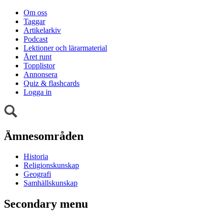
Om oss
Taggar
Artikelarkiv
Podcast
Lektioner och lärarmaterial
Året runt
Topplistor
Annonsera
Quiz & flashcards
Logga in
Ämnesområden
Historia
Religionskunskap
Geografi
Samhällskunskap
Secondary menu