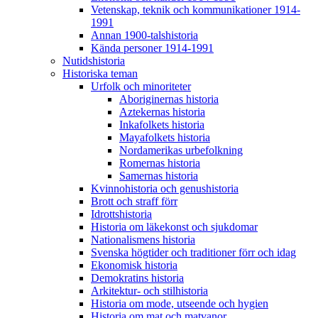
Vetenskap, teknik och kommunikationer 1914-
1991
Annan 1900-talshistoria
Kända personer 1914-1991
Nutidshistoria
Historiska teman
Urfolk och minoriteter
Aboriginernas historia
Aztekernas historia
Inkafolkets historia
Mayafolkets historia
Nordamerikas urbefolkning
Romernas historia
Samernas historia
Kvinnohistoria och genushistoria
Brott och straff förr
Idrottshistoria
Historia om läkekonst och sjukdomar
Nationalismens historia
Svenska högtider och traditioner förr och idag
Ekonomisk historia
Demokratins historia
Arkitektur- och stilhistoria
Historia om mode, utseende och hygien
Historia om mat och matvanor