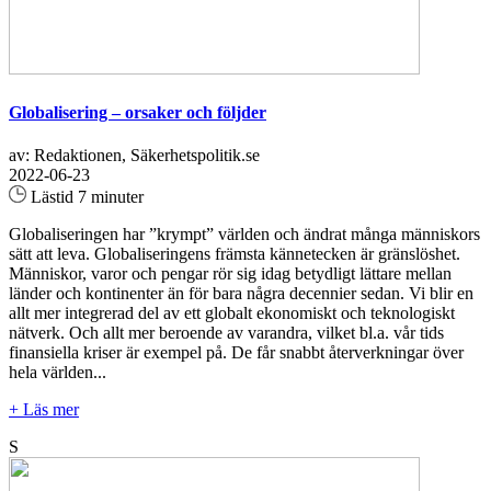
Globalisering – orsaker och följder
av: Redaktionen, Säkerhetspolitik.se
2022-06-23
Lästid 7 minuter
Globaliseringen har ”krympt” världen och ändrat många människors
sätt att leva. Globaliseringens främsta kännetecken är gränslöshet.
Människor, varor och pengar rör sig idag betydligt lättare mellan
länder och kontinenter än för bara några decennier sedan. Vi blir en
allt mer integrerad del av ett globalt ekonomiskt och teknologiskt
nätverk. Och allt mer beroende av varandra, vilket bl.a. vår tids
finansiella kriser är exempel på. De får snabbt återverkningar över
hela världen...
+ Läs mer
S