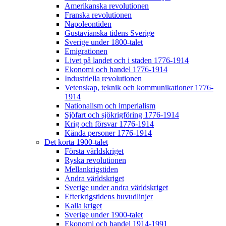
Amerikanska revolutionen
Franska revolutionen
Napoleontiden
Gustavianska tidens Sverige
Sverige under 1800-talet
Emigrationen
Livet på landet och i staden 1776-1914
Ekonomi och handel 1776-1914
Industriella revolutionen
Vetenskap, teknik och kommunikationer 1776-
1914
Nationalism och imperialism
Sjöfart och sjökrigföring 1776-1914
Krig och försvar 1776-1914
Kända personer 1776-1914
Det korta 1900-talet
Första världskriget
Ryska revolutionen
Mellankrigstiden
Andra världskriget
Sverige under andra världskriget
Efterkrigstidens huvudlinjer
Kalla kriget
Sverige under 1900-talet
Ekonomi och handel 1914-1991