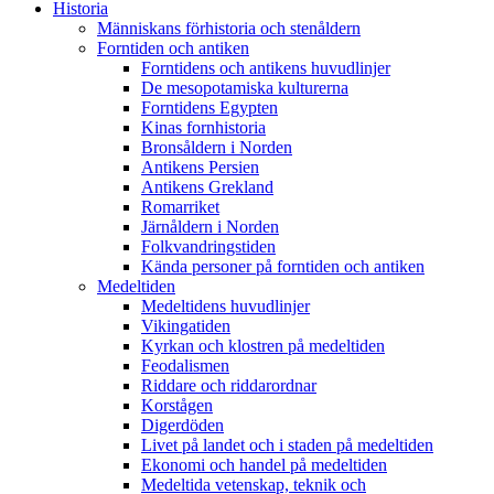
Historia
Människans förhistoria och stenåldern
Forntiden och antiken
Forntidens och antikens huvudlinjer
De mesopotamiska kulturerna
Forntidens Egypten
Kinas fornhistoria
Bronsåldern i Norden
Antikens Persien
Antikens Grekland
Romarriket
Järnåldern i Norden
Folkvandringstiden
Kända personer på forntiden och antiken
Medeltiden
Medeltidens huvudlinjer
Vikingatiden
Kyrkan och klostren på medeltiden
Feodalismen
Riddare och riddarordnar
Korstågen
Digerdöden
Livet på landet och i staden på medeltiden
Ekonomi och handel på medeltiden
Medeltida vetenskap, teknik och