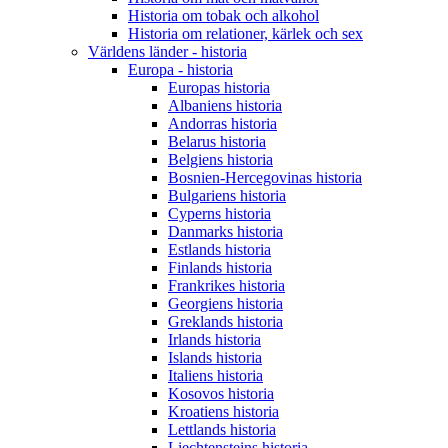
Historia om tobak och alkohol
Historia om relationer, kärlek och sex
Världens länder - historia
Europa - historia
Europas historia
Albaniens historia
Andorras historia
Belarus historia
Belgiens historia
Bosnien-Hercegovinas historia
Bulgariens historia
Cyperns historia
Danmarks historia
Estlands historia
Finlands historia
Frankrikes historia
Georgiens historia
Greklands historia
Irlands historia
Islands historia
Italiens historia
Kosovos historia
Kroatiens historia
Lettlands historia
Liechtensteins historia