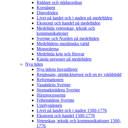
Riddare och riddarordnar
Korstågen
Digerdöden
Livet på landet och i staden på medeltiden
Ekonomi och handel på medeltiden
Medeltida vetenskap, teknik och
kommunikationer
Sverige och Norden på medeltiden
Medeltidens muslimska värld
Mongolerna
Medeltida krig och försvar
Kända personer på medeltiden
Nya tiden
Nya tidens huvudlinjer
Renässans, upptäcktsresor och en ny världsbild
Reformationen
Vasatidens Sverige
Stormaktstidens Sverige
Häxprocesserna
Frihetstidens Sverige
Upplysningen
Livet på landet och i staden 1500-1776
Ekonomi och handel 1500-1776
Vetenskap, teknik och kommunikationer 1500-
1776