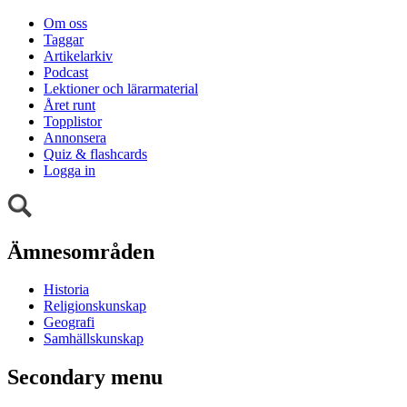
Om oss
Taggar
Artikelarkiv
Podcast
Lektioner och lärarmaterial
Året runt
Topplistor
Annonsera
Quiz & flashcards
Logga in
Ämnesområden
Historia
Religionskunskap
Geografi
Samhällskunskap
Secondary menu