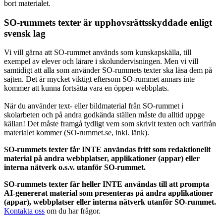
bort materialet.
SO-rummets texter är upphovsrättsskyddade enligt
svensk lag
Vi vill gärna att SO-rummet används som kunskapskälla, till
exempel av elever och lärare i skolundervisningen. Men vi vill
samtidigt att alla som använder SO-rummets texter ska läsa dem på
sajten. Det är mycket viktigt eftersom SO-rummet annars inte
kommer att kunna fortsätta vara en öppen webbplats.
När du använder text- eller bildmaterial från SO-rummet i
skolarbeten och på andra godkända ställen måste du alltid uppge
källan! Det måste framgå tydligt vem som skrivit texten och varifrån
materialet kommer (SO-rummet.se, inkl. länk).
SO-rummets texter får INTE användas fritt som redaktionellt
material på andra webbplatser, applikationer (appar) eller
interna nätverk o.s.v. utanför SO-rummet.
SO-rummets texter får heller INTE användas till att prompta
AI-genererat material som presenteras på andra applikationer
(appar), webbplatser eller interna nätverk utanför SO-rummet.
Kontakta oss
om du har frågor.