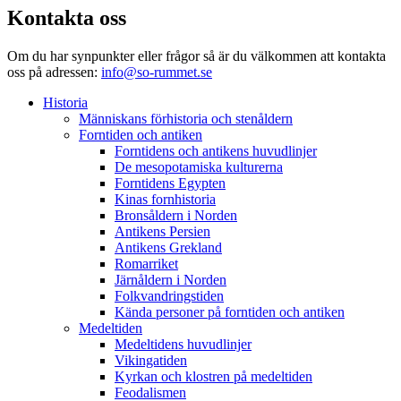
Kontakta oss
Om du har synpunkter eller frågor så är du välkommen att kontakta
oss på adressen:
info@so-rummet.se
Historia
Människans förhistoria och stenåldern
Forntiden och antiken
Forntidens och antikens huvudlinjer
De mesopotamiska kulturerna
Forntidens Egypten
Kinas fornhistoria
Bronsåldern i Norden
Antikens Persien
Antikens Grekland
Romarriket
Järnåldern i Norden
Folkvandringstiden
Kända personer på forntiden och antiken
Medeltiden
Medeltidens huvudlinjer
Vikingatiden
Kyrkan och klostren på medeltiden
Feodalismen