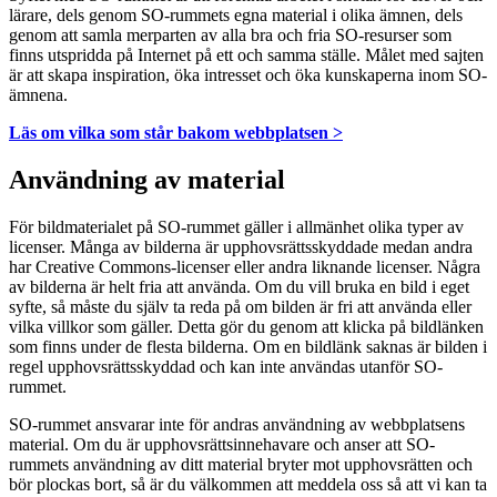
lärare, dels genom SO-rummets egna material i olika ämnen, dels
genom att samla merparten av alla bra och fria SO-resurser som
finns utspridda på Internet på ett och samma ställe. Målet med sajten
är att skapa inspiration, öka intresset och öka kunskaperna inom SO-
ämnena.
Läs om vilka som står bakom webbplatsen >
Användning av material
För bildmaterialet på SO-rummet gäller i allmänhet olika typer av
licenser. Många av bilderna är upphovsrättsskyddade medan andra
har Creative Commons-licenser eller andra liknande licenser. Några
av bilderna är helt fria att använda. Om du vill bruka en bild i eget
syfte, så måste du själv ta reda på om bilden är fri att använda eller
vilka villkor som gäller. Detta gör du genom att klicka på bildlänken
som finns under de flesta bilderna. Om en bildlänk saknas är bilden i
regel upphovsrättsskyddad och kan inte användas utanför SO-
rummet.
SO-rummet ansvarar inte för andras användning av webbplatsens
material. Om du är upphovsrättsinnehavare och anser att SO-
rummets användning av ditt material bryter mot upphovsrätten och
bör plockas bort, så är du välkommen att meddela oss så att vi kan ta