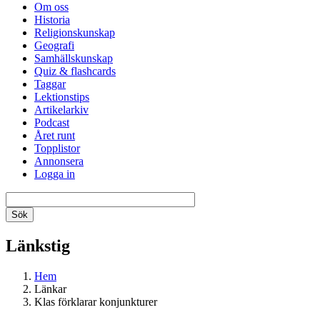
Om oss
Historia
Religionskunskap
Geografi
Samhällskunskap
Quiz & flashcards
Taggar
Lektionstips
Artikelarkiv
Podcast
Året runt
Topplistor
Annonsera
Logga in
Länkstig
Hem
Länkar
Klas förklarar konjunkturer