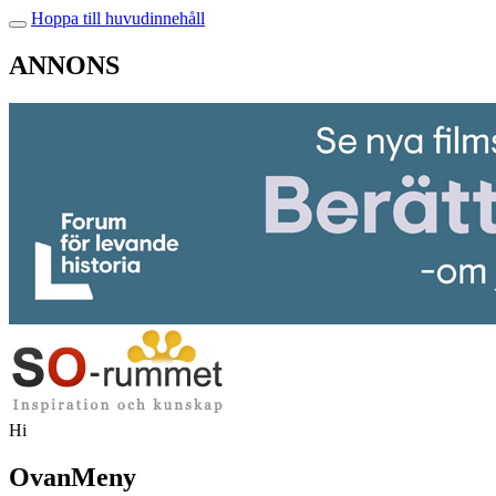
Hoppa till huvudinnehåll
ANNONS
Hi
OvanMeny