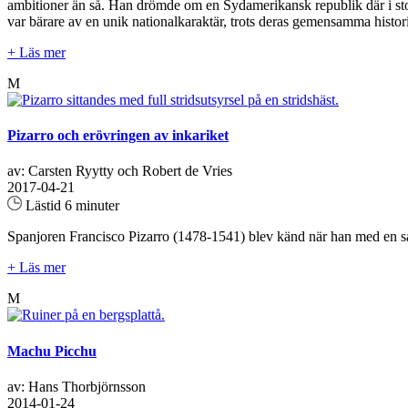
ambitioner än så. Han drömde om en Sydamerikansk republik där i stort 
var bärare av en unik nationalkaraktär, trots deras gemensamma histori
+ Läs mer
M
Pizarro och erövringen av inkariket
av: Carsten Ryytty och Robert de Vries
2017-04-21
Lästid 6 minuter
Spanjoren Francisco Pizarro (1478-1541) blev känd när han med en så l
+ Läs mer
M
Machu Picchu
av: Hans Thorbjörnsson
2014-01-24