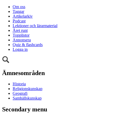
Om oss
Taggar
Artikelarkiv
Podcast
Lektioner och lärarmaterial
Året runt
Topplistor
Annonsera
Quiz & flashcards
Logga in
Ämnesområden
Historia
Religionskunskap
Geografi
Samhällskunskap
Secondary menu