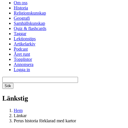
Om oss
Historia
Religionskunskap
Geografi
Samhällskunskap
Quiz & flashcards
Taggar
Lektionstips
Artikelarkiv
Podcast
Året runt
Topplistor
Annonsera
Logga in
Länkstig
Hem
Länkar
Perus historia förklarad med kartor