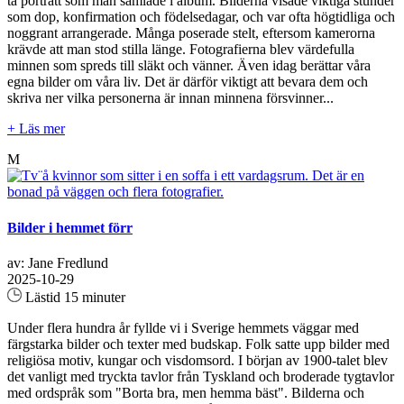
ta porträtt som man samlade i album. Bilderna visade viktiga stunder
som dop, konfirmation och födelsedagar, och var ofta högtidliga och
noggrant arrangerade. Många poserade stelt, eftersom kamerorna
krävde att man stod stilla länge. Fotografierna blev värdefulla
minnen som spreds till släkt och vänner. Även idag berättar våra
egna bilder om våra liv. Det är därför viktigt att bevara dem och
skriva ner vilka personerna är innan minnena försvinner...
+ Läs mer
M
Bilder i hemmet förr
av: Jane Fredlund
2025-10-29
Lästid 15 minuter
Under flera hundra år fyllde vi i Sverige hemmets väggar med
färgstarka bilder och texter med budskap. Folk satte upp bilder med
religiösa motiv, kungar och visdomsord. I början av 1900-talet blev
det vanligt med tryckta tavlor från Tyskland och broderade tygtavlor
med ordspråk som "Borta bra, men hemma bäst". Bilderna och