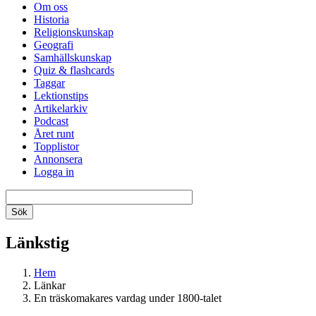
Om oss
Historia
Religionskunskap
Geografi
Samhällskunskap
Quiz & flashcards
Taggar
Lektionstips
Artikelarkiv
Podcast
Året runt
Topplistor
Annonsera
Logga in
Länkstig
Hem
Länkar
En träskomakares vardag under 1800-talet