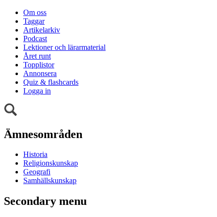
Om oss
Taggar
Artikelarkiv
Podcast
Lektioner och lärarmaterial
Året runt
Topplistor
Annonsera
Quiz & flashcards
Logga in
Ämnesområden
Historia
Religionskunskap
Geografi
Samhällskunskap
Secondary menu