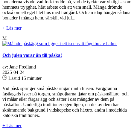
bonaderna visade vad folk trodde på, vad de tyckte var viktigt – som
hemmets trygghet, hårt arbete och att vara snäll. Många drömde
också om ett eget litet hus med trädgård. Och än idag hänger sådana
bonader i många hem, särskilt vid jul...
+ Läs mer
M
Och julen varar än till påska!
av: Jane Fredlund
2025-04-24
Lästid 15 minuter
Vid påsk springer små påskkäringar runt i husen. Färggranna
fastlagsris lyser på torgen, småpojkarna tjatar om påsksmällare, och
vi målar eller färgar ägg och sätter i oss mängder av dem på
påskafton. Underliga traditioner egentligen, en del av dem har
skrämmande bakgrund i vidskepelse och häxtro, andra i medeltida
katolska traditioner...
+ Läs mer