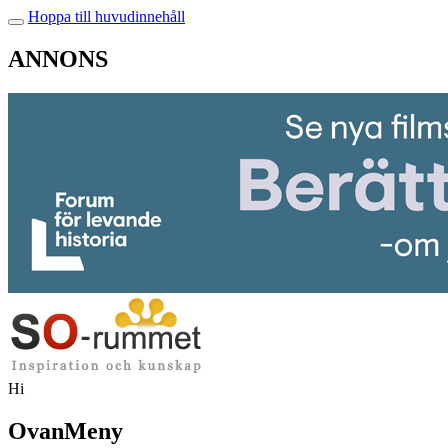
Hoppa till huvudinnehåll
ANNONS
Hi
OvanMeny