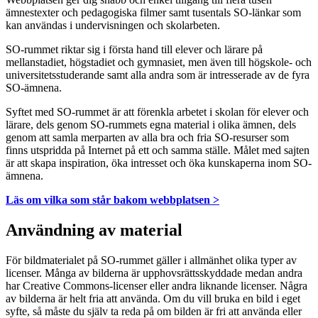
ämnestexter och pedagogiska filmer samt tusentals SO-länkar som
kan användas i undervisningen och skolarbeten.
SO-rummet riktar sig i första hand till elever och lärare på
mellanstadiet, högstadiet och gymnasiet, men även till högskole- och
universitetsstuderande samt alla andra som är intresserade av de fyra
SO-ämnena.
Syftet med SO-rummet är att förenkla arbetet i skolan för elever och
lärare, dels genom SO-rummets egna material i olika ämnen, dels
genom att samla merparten av alla bra och fria SO-resurser som
finns utspridda på Internet på ett och samma ställe. Målet med sajten
är att skapa inspiration, öka intresset och öka kunskaperna inom SO-
ämnena.
Läs om vilka som står bakom webbplatsen >
Användning av material
För bildmaterialet på SO-rummet gäller i allmänhet olika typer av
licenser. Många av bilderna är upphovsrättsskyddade medan andra
har Creative Commons-licenser eller andra liknande licenser. Några
av bilderna är helt fria att använda. Om du vill bruka en bild i eget
syfte, så måste du själv ta reda på om bilden är fri att använda eller