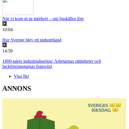
När vi kom ut ur mörkret – om ljuskällor förr
10:04
Hur Sverige blev ett industriland
14:59
1800-talets industrialisering: Arbetarnas rättigheter och
fackföreningarnas framväxt
Visa fler
ANNONS