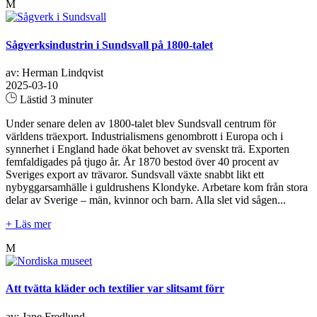
M
Sågverksindustrin i Sundsvall på 1800-talet
av: Herman Lindqvist
2025-03-10
Lästid 3 minuter
Under senare delen av 1800-talet blev Sundsvall centrum för
världens träexport. Industrialismens genombrott i Europa och i
synnerhet i England hade ökat behovet av svenskt trä. Exporten
femfaldigades på tjugo år. År 1870 bestod över 40 procent av
Sveriges export av trävaror. Sundsvall växte snabbt likt ett
nybyggarsamhälle i guldrushens Klondyke. Arbetare kom från stora
delar av Sverige – män, kvinnor och barn. Alla slet vid sågen...
+ Läs mer
M
Att tvätta kläder och textilier var slitsamt förr
av: Jane Fredlund