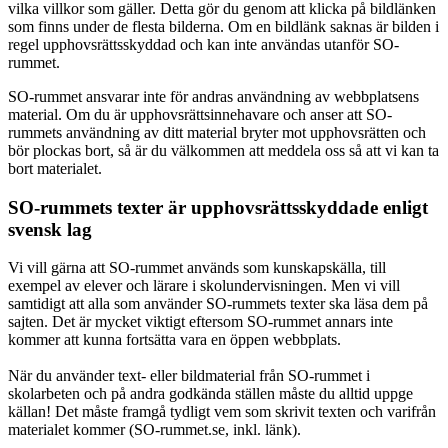
vilka villkor som gäller. Detta gör du genom att klicka på bildlänken
som finns under de flesta bilderna. Om en bildlänk saknas är bilden i
regel upphovsrättsskyddad och kan inte användas utanför SO-
rummet.
SO-rummet ansvarar inte för andras användning av webbplatsens
material. Om du är upphovsrättsinnehavare och anser att SO-
rummets användning av ditt material bryter mot upphovsrätten och
bör plockas bort, så är du välkommen att meddela oss så att vi kan ta
bort materialet.
SO-rummets texter är upphovsrättsskyddade enligt
svensk lag
Vi vill gärna att SO-rummet används som kunskapskälla, till
exempel av elever och lärare i skolundervisningen. Men vi vill
samtidigt att alla som använder SO-rummets texter ska läsa dem på
sajten. Det är mycket viktigt eftersom SO-rummet annars inte
kommer att kunna fortsätta vara en öppen webbplats.
När du använder text- eller bildmaterial från SO-rummet i
skolarbeten och på andra godkända ställen måste du alltid uppge
källan! Det måste framgå tydligt vem som skrivit texten och varifrån
materialet kommer (SO-rummet.se, inkl. länk).