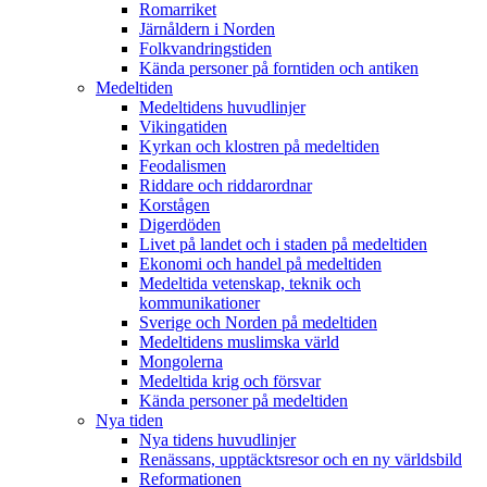
Romarriket
Järnåldern i Norden
Folkvandringstiden
Kända personer på forntiden och antiken
Medeltiden
Medeltidens huvudlinjer
Vikingatiden
Kyrkan och klostren på medeltiden
Feodalismen
Riddare och riddarordnar
Korstågen
Digerdöden
Livet på landet och i staden på medeltiden
Ekonomi och handel på medeltiden
Medeltida vetenskap, teknik och
kommunikationer
Sverige och Norden på medeltiden
Medeltidens muslimska värld
Mongolerna
Medeltida krig och försvar
Kända personer på medeltiden
Nya tiden
Nya tidens huvudlinjer
Renässans, upptäcktsresor och en ny världsbild
Reformationen