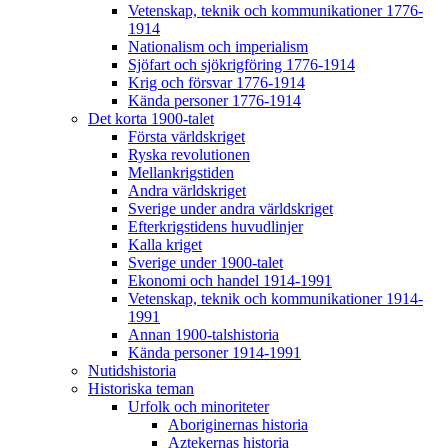
Vetenskap, teknik och kommunikationer 1776-
1914
Nationalism och imperialism
Sjöfart och sjökrigföring 1776-1914
Krig och försvar 1776-1914
Kända personer 1776-1914
Det korta 1900-talet
Första världskriget
Ryska revolutionen
Mellankrigstiden
Andra världskriget
Sverige under andra världskriget
Efterkrigstidens huvudlinjer
Kalla kriget
Sverige under 1900-talet
Ekonomi och handel 1914-1991
Vetenskap, teknik och kommunikationer 1914-
1991
Annan 1900-talshistoria
Kända personer 1914-1991
Nutidshistoria
Historiska teman
Urfolk och minoriteter
Aboriginernas historia
Aztekernas historia