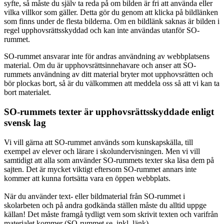
syfte, så måste du själv ta reda på om bilden är fri att använda eller
vilka villkor som gäller. Detta gör du genom att klicka på bildlänken
som finns under de flesta bilderna. Om en bildlänk saknas är bilden i
regel upphovsrättsskyddad och kan inte användas utanför SO-
rummet.
SO-rummet ansvarar inte för andras användning av webbplatsens
material. Om du är upphovsrättsinnehavare och anser att SO-
rummets användning av ditt material bryter mot upphovsrätten och
bör plockas bort, så är du välkommen att meddela oss så att vi kan ta
bort materialet.
SO-rummets texter är upphovsrättsskyddade enligt
svensk lag
Vi vill gärna att SO-rummet används som kunskapskälla, till
exempel av elever och lärare i skolundervisningen. Men vi vill
samtidigt att alla som använder SO-rummets texter ska läsa dem på
sajten. Det är mycket viktigt eftersom SO-rummet annars inte
kommer att kunna fortsätta vara en öppen webbplats.
När du använder text- eller bildmaterial från SO-rummet i
skolarbeten och på andra godkända ställen måste du alltid uppge
källan! Det måste framgå tydligt vem som skrivit texten och varifrån
materialet kommer (SO-rummet.se, inkl. länk).