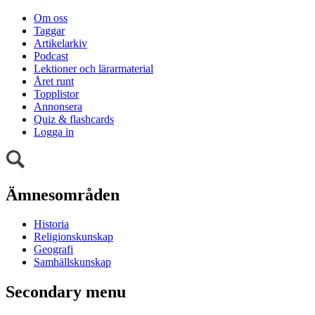
Om oss
Taggar
Artikelarkiv
Podcast
Lektioner och lärarmaterial
Året runt
Topplistor
Annonsera
Quiz & flashcards
Logga in
Ämnesområden
Historia
Religionskunskap
Geografi
Samhällskunskap
Secondary menu