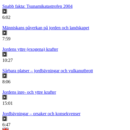
Snabb fakta: Tsunamikatastrofen 2004
6:02
Människans påverkan på jorden och landskapet
7:59
Jordens yttre (exogena) krafter
10:27
Sårbara platser – jordbävningar och vulkanutbrott
8:06
Jordens inre- och yttre krafter
15:01
Jordbävningar – orsaker och konsekvenser
6:47