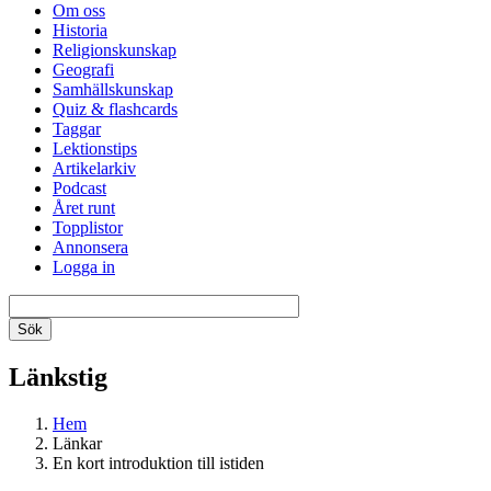
Om oss
Historia
Religionskunskap
Geografi
Samhällskunskap
Quiz & flashcards
Taggar
Lektionstips
Artikelarkiv
Podcast
Året runt
Topplistor
Annonsera
Logga in
Länkstig
Hem
Länkar
En kort introduktion till istiden