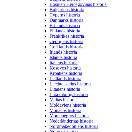
Bosnien-Hercegovinas historia
Bulgariens historia
Cyperns historia
Danmarks historia
Estlands historia
Finlands historia
Frankrikes historia
Georgiens historia
Greklands historia
Irlands historia
Islands historia
Italiens historia
Kosovos historia
Kroatiens historia
Lettlands historia
Liechtensteins historia
Litauens historia
Luxemburgs historia
Maltas historia
Moldaviens historia
Monacos historia
Montenegros historia
Nederländernas historia
Nordmakedoniens historia
Norges historia