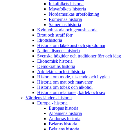
Inkafolkets historia
Mayafolkets historia
Nordamerikas urbefolkning
Romernas historia
Samernas historia
Kvinnohistoria och genushistoria
Brott och straff förr
Idrottshistoria
Historia om läkekonst och sjukdomar
Nationalismens historia
Svenska högtider och traditioner förr och idag
Ekonomisk historia
Demokratins historia
Arkitektur- och stilhistoria
Historia om mode, utseende och hygien
Historia om mat och matvanor
Historia om tobak och alkohol
Historia om relationer, kärlek och sex
Världens länder - historia
Europa - historia
Europas historia
Albaniens historia
Andorras historia
Belarus historia
Belgiens historia