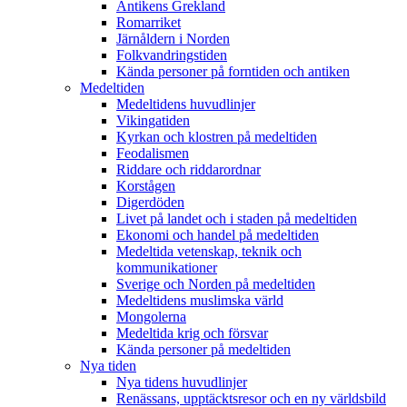
Antikens Grekland
Romarriket
Järnåldern i Norden
Folkvandringstiden
Kända personer på forntiden och antiken
Medeltiden
Medeltidens huvudlinjer
Vikingatiden
Kyrkan och klostren på medeltiden
Feodalismen
Riddare och riddarordnar
Korstågen
Digerdöden
Livet på landet och i staden på medeltiden
Ekonomi och handel på medeltiden
Medeltida vetenskap, teknik och
kommunikationer
Sverige och Norden på medeltiden
Medeltidens muslimska värld
Mongolerna
Medeltida krig och försvar
Kända personer på medeltiden
Nya tiden
Nya tidens huvudlinjer
Renässans, upptäcktsresor och en ny världsbild