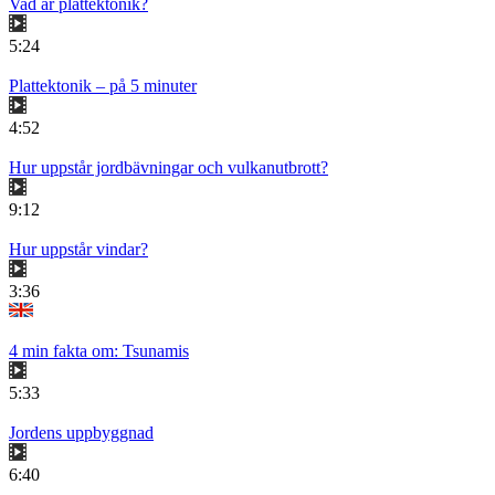
Vad är plattektonik?
5:24
Plattektonik – på 5 minuter
4:52
Hur uppstår jordbävningar och vulkanutbrott?
9:12
Hur uppstår vindar?
3:36
4 min fakta om: Tsunamis
5:33
Jordens uppbyggnad
6:40