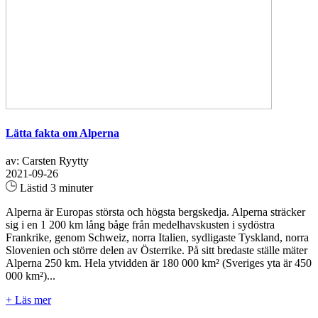
Lätta fakta om Alperna
av: Carsten Ryytty
2021-09-26
Lästid 3 minuter
Alperna är Europas största och högsta bergskedja. Alperna sträcker
sig i en 1 200 km lång båge från medelhavskusten i sydöstra
Frankrike, genom Schweiz, norra Italien, sydligaste Tyskland, norra
Slovenien och större delen av Österrike. På sitt bredaste ställe mäter
Alperna 250 km. Hela ytvidden är 180 000 km² (Sveriges yta är 450
000 km²)...
+ Läs mer