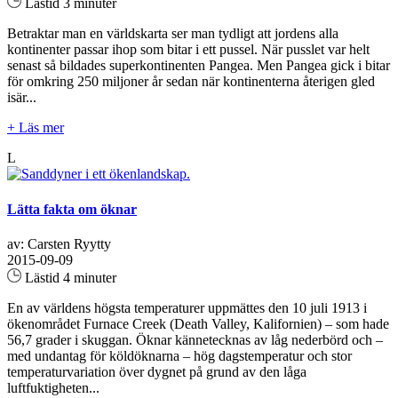
Lästid 3 minuter
Betraktar man en världskarta ser man tydligt att jordens alla
kontinenter passar ihop som bitar i ett pussel. När pusslet var helt
senast så bildades superkontinenten Pangea. Men Pangea gick i bitar
för omkring 250 miljoner år sedan när kontinenterna återigen gled
isär...
+ Läs mer
L
Lätta fakta om öknar
av: Carsten Ryytty
2015-09-09
Lästid 4 minuter
En av världens högsta temperaturer uppmättes den 10 juli 1913 i
ökenområdet Furnace Creek (Death Valley, Kalifornien) – som hade
56,7 grader i skuggan. Öknar kännetecknas av låg nederbörd och –
med undantag för köldöknarna – hög dagstemperatur och stor
temperaturvariation över dygnet på grund av den låga
luftfuktigheten...