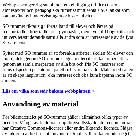
Webbplatsen ger dig snabb och enkel tillgång till flera tusen
ämnestexter och pedagogiska filmer samt tusentals SO-länkar som
kan användas i undervisningen och skolarbeten.
SO-rummet riktar sig i första hand till elever och lärare på
mellanstadiet, högstadiet och gymnasiet, men även till högskole- och
universitetsstuderande samt alla andra som är intresserade av de fyra
SO-ämnena.
Syftet med SO-rummet är att förenkla arbetet i skolan för elever och
lärare, dels genom SO-rummets egna material i olika ämnen, dels
genom att samla merparten av alla bra och fria SO-resurser som
finns utspridda på Internet på ett och samma ställe. Målet med sajten
är att skapa inspiration, öka intresset och öka kunskaperna inom SO-
ämnena.
Läs om vilka som står bakom webbplatsen >
Användning av material
För bildmaterialet på SO-rummet gäller i allmänhet olika typer av
licenser. Många av bilderna är upphovsrättsskyddade medan andra
har Creative Commons-licenser eller andra liknande licenser. Några
av bilderna är helt fria att använda. Om du vill bruka en bild i eget