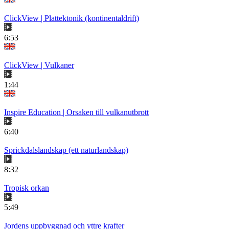
ClickView | Plattektonik (kontinentaldrift)
6:53
ClickView | Vulkaner
1:44
Inspire Education | Orsaken till vulkanutbrott
6:40
Sprickdalslandskap (ett naturlandskap)
8:32
Tropisk orkan
5:49
Jordens uppbyggnad och yttre krafter