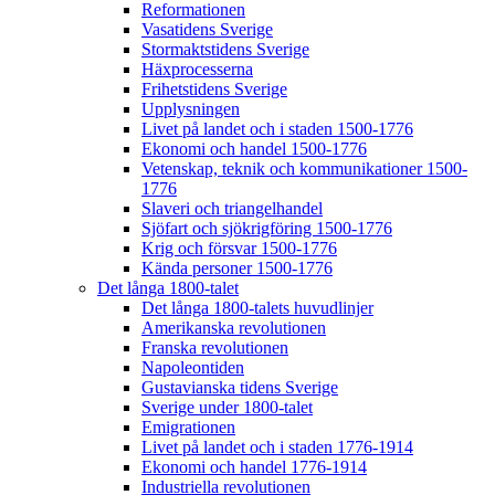
Reformationen
Vasatidens Sverige
Stormaktstidens Sverige
Häxprocesserna
Frihetstidens Sverige
Upplysningen
Livet på landet och i staden 1500-1776
Ekonomi och handel 1500-1776
Vetenskap, teknik och kommunikationer 1500-
1776
Slaveri och triangelhandel
Sjöfart och sjökrigföring 1500-1776
Krig och försvar 1500-1776
Kända personer 1500-1776
Det långa 1800-talet
Det långa 1800-talets huvudlinjer
Amerikanska revolutionen
Franska revolutionen
Napoleontiden
Gustavianska tidens Sverige
Sverige under 1800-talet
Emigrationen
Livet på landet och i staden 1776-1914
Ekonomi och handel 1776-1914
Industriella revolutionen