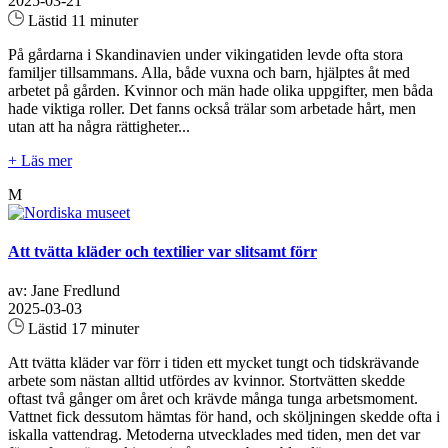
2025-03-21
Lästid 11 minuter
På gårdarna i Skandinavien under vikingatiden levde ofta stora
familjer tillsammans. Alla, både vuxna och barn, hjälptes åt med
arbetet på gården. Kvinnor och män hade olika uppgifter, men båda
hade viktiga roller. Det fanns också trälar som arbetade hårt, men
utan att ha några rättigheter...
+ Läs mer
M
Att tvätta kläder och textilier var slitsamt förr
av: Jane Fredlund
2025-03-03
Lästid 17 minuter
Att tvätta kläder var förr i tiden ett mycket tungt och tidskrävande
arbete som nästan alltid utfördes av kvinnor. Stortvätten skedde
oftast två gånger om året och krävde många tunga arbetsmoment.
Vattnet fick dessutom hämtas för hand, och sköljningen skedde ofta i
iskalla vattendrag. Metoderna utvecklades med tiden, men det var