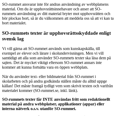
SO-rummet ansvarar inte för andras användning av webbplatsens
material. Om du är upphovsrättsinnehavare och anser att SO-
rummets användning av ditt material bryter mot upphovsrätten och
bör plockas bort, så är du välkommen att meddela oss så att vi kan ta
bort materialet.
SO-rummets texter är upphovsrättsskyddade enligt
svensk lag
Vi vill gärna att SO-rummet används som kunskapskälla, till
exempel av elever och lärare i skolundervisningen. Men vi vill
samtidigt att alla som använder SO-rummets texter ska läsa dem på
sajten. Det är mycket viktigt eftersom SO-rummet annars inte
kommer att kunna fortsätta vara en öppen webbplats.
När du använder text- eller bildmaterial från SO-rummet i
skolarbeten och på andra godkända ställen måste du alltid uppge
källan! Det måste framgå tydligt vem som skrivit texten och varifrån
materialet kommer (SO-rummet.se, inkl. länk).
SO-rummets texter får INTE användas fritt som redaktionellt
material på andra webbplatser, applikationer (appar) eller
interna nätverk o.s.v. utanför SO-rummet.