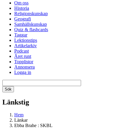
Om oss
Historia
Religionskunskap
Geografi
Samhällskunskap
Quiz & flashcards
Taggar
Lektionstips
Artikelarkiv
Podcast
Året runt
Topplistor
Annonsera
Logga in
Länkstig
Hem
Länkar
Ebba Brahe : SKBL