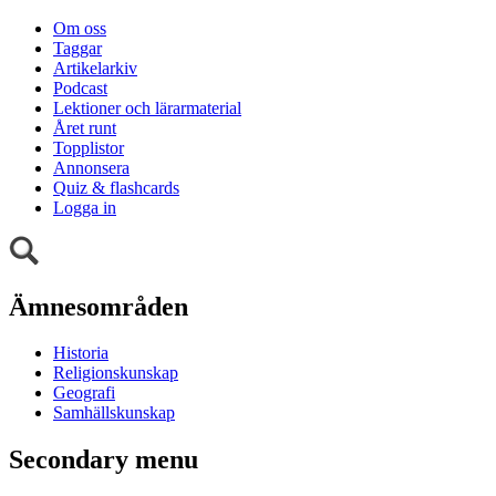
Om oss
Taggar
Artikelarkiv
Podcast
Lektioner och lärarmaterial
Året runt
Topplistor
Annonsera
Quiz & flashcards
Logga in
Ämnesområden
Historia
Religionskunskap
Geografi
Samhällskunskap
Secondary menu