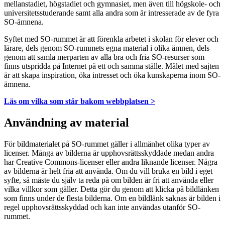
mellanstadiet, högstadiet och gymnasiet, men även till högskole- och
universitetsstuderande samt alla andra som är intresserade av de fyra
SO-ämnena.
Syftet med SO-rummet är att förenkla arbetet i skolan för elever och
lärare, dels genom SO-rummets egna material i olika ämnen, dels
genom att samla merparten av alla bra och fria SO-resurser som
finns utspridda på Internet på ett och samma ställe. Målet med sajten
är att skapa inspiration, öka intresset och öka kunskaperna inom SO-
ämnena.
Läs om vilka som står bakom webbplatsen >
Användning av material
För bildmaterialet på SO-rummet gäller i allmänhet olika typer av
licenser. Många av bilderna är upphovsrättsskyddade medan andra
har Creative Commons-licenser eller andra liknande licenser. Några
av bilderna är helt fria att använda. Om du vill bruka en bild i eget
syfte, så måste du själv ta reda på om bilden är fri att använda eller
vilka villkor som gäller. Detta gör du genom att klicka på bildlänken
som finns under de flesta bilderna. Om en bildlänk saknas är bilden i
regel upphovsrättsskyddad och kan inte användas utanför SO-
rummet.