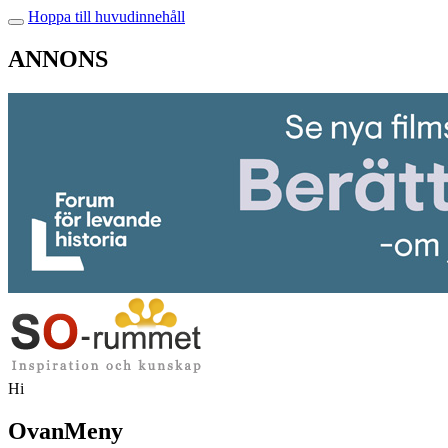
Hoppa till huvudinnehåll
ANNONS
Hi
OvanMeny