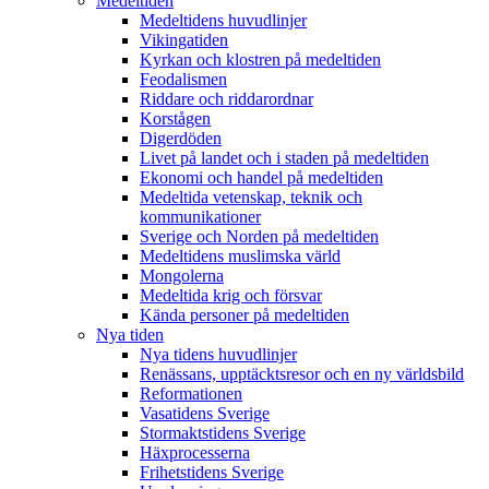
Medeltiden
Medeltidens huvudlinjer
Vikingatiden
Kyrkan och klostren på medeltiden
Feodalismen
Riddare och riddarordnar
Korstågen
Digerdöden
Livet på landet och i staden på medeltiden
Ekonomi och handel på medeltiden
Medeltida vetenskap, teknik och
kommunikationer
Sverige och Norden på medeltiden
Medeltidens muslimska värld
Mongolerna
Medeltida krig och försvar
Kända personer på medeltiden
Nya tiden
Nya tidens huvudlinjer
Renässans, upptäcktsresor och en ny världsbild
Reformationen
Vasatidens Sverige
Stormaktstidens Sverige
Häxprocesserna
Frihetstidens Sverige