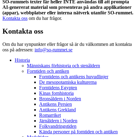
SO-rummets texter får heller INTE användas till att prompta
AI-genererat material som presenteras på andra applikationer
(appar), webbplatser eller interna nätverk utanför SO-rummet.
Kontakta oss
om du har frågor.
Kontakta oss
Om du har synpunkter eller frågor så är du välkommen att kontakta
oss på adressen:
info@so-rummet.se
Historia
Människans förhistoria och stenåldern
Forntiden och antiken
Forntidens och antikens huvudlinjer
De mesopotamiska kulturerna
Forntidens Egypten
Kinas fornhistoria
Bronsåldern i Norden
Antikens Persien
Antikens Grekland
Romarriket
Järnåldern i Norden
Folkvandringstiden
Kända personer på forntiden och antiken