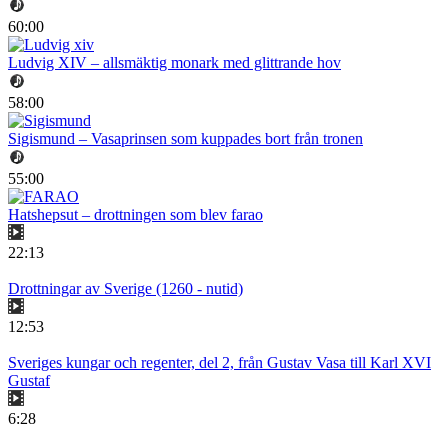
60:00
Ludvig XIV – allsmäktig monark med glittrande hov
58:00
Sigismund – Vasaprinsen som kuppades bort från tronen
55:00
Hatshepsut – drottningen som blev farao
22:13
Drottningar av Sverige (1260 - nutid)
12:53
Sveriges kungar och regenter, del 2, från Gustav Vasa till Karl XVI
Gustaf
6:28