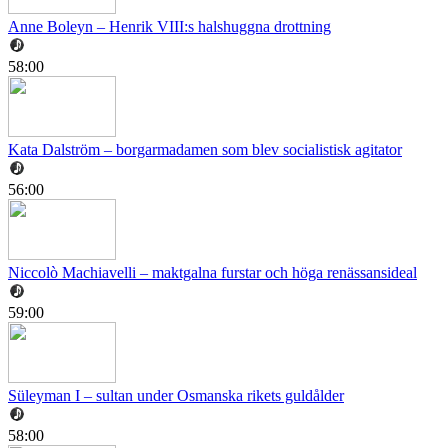
Anne Boleyn – Henrik VIII:s halshuggna drottning
58:00
Kata Dalström – borgarmadamen som blev socialistisk agitator
56:00
Niccolò Machiavelli – maktgalna furstar och höga renässansideal
59:00
Süleyman I – sultan under Osmanska rikets guldålder
58:00