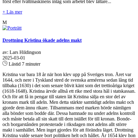
först efter tvättmaskinens intåg som arbetet blev lättare...
+ Läs mer
M
Drottning Kristina ökade adelns makt
av: Lars Hildingson
2025-03-01
Lästid 7 minuter
Kristina var bara 18 år när hon klev upp på Sveriges tron. Året var
1644, och nere i Tyskland stred de svenska arméerna sedan lång tid
tillbaka (1630) i det som senare blivit känt som det trettioåriga kriget
(1618-1648). Kristina ärvde alltså ett rike med stora hål i statskassan.
Och för att få in pengar till staten lät Kristina sälja en stor del av
kronans mark till adeln. Men detta stärkte samtidigt adelns makt och
gjorde dem ännu rikare. Tillsammans med marken hörde nämligen
alla bönder som bodde där. Dessa hamnade nu under adelns kontroll
och måste betala all sin skatt till dem istället för till kronan. Bonde-
och borgarstånden protesterade i riksdagen mot adelns allt större
makt i samhället. Men inget gjordes för att förändra läget. Drottning
Kristina valde senare bort politiken helt och hållet. År 1654 klev hon