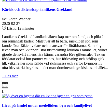
Kärlek och äktenskap i antikens Grekland
av: Göran Wadner
2026-02-27
Lästid 12 minuter
I antikens Grekland handlade äktenskap mer om familj och plikt än
om romantisk kärlek. Målet var att få barn, särskilt en son som
kunde föra släkten vidare och ta ansvar för föräldrarna. Samtidigt
levde män och kvinnor i stor utsträckning åtskilda i samhället, vilket
gjorde det svårt att ens lära känna varandra före giftermålet. Texten
förklarar också hur partner valdes, hur förlovning och bröllop gick
till, vilka regler som gällde vid skilsmässa och varför kvinnors liv
ofta blev starkt begränsat i det mansdominerade grekiska samhället...
+ Läs mer
L
Livet på landet under medeltiden: byn och familjelivet