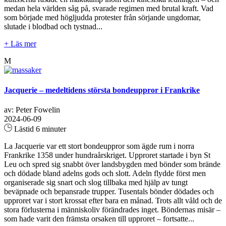
medan hela världen såg på, svarade regimen med brutal kraft. Vad
som började med högljudda protester från sörjande ungdomar,
slutade i blodbad och tystnad...
+ Läs mer
M
Jacquerie – medeltidens största bondeuppror i Frankrike
av: Peter Fowelin
2024-06-09
Lästid 6 minuter
La Jacquerie var ett stort bondeuppror som ägde rum i norra
Frankrike 1358 under hundraårskriget. Upproret startade i byn St
Leu och spred sig snabbt över landsbygden med bönder som brände
och dödade bland adelns gods och slott. Adeln flydde först men
organiserade sig snart och slog tillbaka med hjälp av tungt
beväpnade och bepansrade trupper. Tusentals bönder dödades och
upproret var i stort krossat efter bara en månad. Trots allt våld och de
stora förlusterna i människoliv förändrades inget. Böndernas misär –
som hade varit den främsta orsaken till upproret – fortsatte...