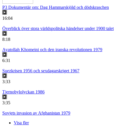
P3 Dokumentär om: Dag Hammarskjöld och dödskraschen
16:04
Överblick över stora världspolitska händelser under 1900 talet
8:18
Ayatollah Khomeini och den iranska revolutionen 1979
6:31
Suezkrisen 1956 och sexdagarskriget 1967
3:33
Tjernobylolyckan 1986
3:35
Sovjets invasion av Afghanistan 1979
Visa fler