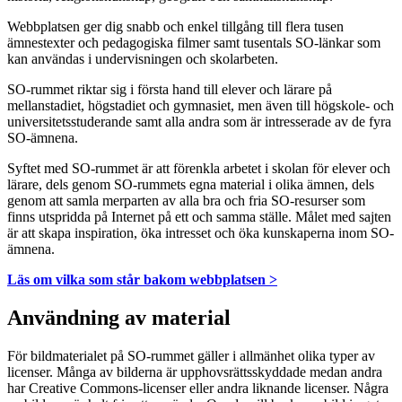
Webbplatsen ger dig snabb och enkel tillgång till flera tusen
ämnestexter och pedagogiska filmer samt tusentals SO-länkar som
kan användas i undervisningen och skolarbeten.
SO-rummet riktar sig i första hand till elever och lärare på
mellanstadiet, högstadiet och gymnasiet, men även till högskole- och
universitetsstuderande samt alla andra som är intresserade av de fyra
SO-ämnena.
Syftet med SO-rummet är att förenkla arbetet i skolan för elever och
lärare, dels genom SO-rummets egna material i olika ämnen, dels
genom att samla merparten av alla bra och fria SO-resurser som
finns utspridda på Internet på ett och samma ställe. Målet med sajten
är att skapa inspiration, öka intresset och öka kunskaperna inom SO-
ämnena.
Läs om vilka som står bakom webbplatsen >
Användning av material
För bildmaterialet på SO-rummet gäller i allmänhet olika typer av
licenser. Många av bilderna är upphovsrättsskyddade medan andra
har Creative Commons-licenser eller andra liknande licenser. Några