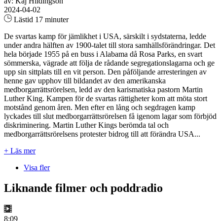
av: Kaj Hildingson
2024-04-02
Lästid 17 minuter
De svartas kamp för jämlikhet i USA, särskilt i sydstaterna, ledde
under andra hälften av 1900-talet till stora samhällsförändringar. Det
hela började 1955 på en buss i Alabama då Rosa Parks, en svart
sömmerska, vägrade att följa de rådande segregationslagarna och ge
upp sin sittplats till en vit person. Den påföljande arresteringen av
henne gav upphov till bildandet av den amerikanska
medborgarrättsrörelsen, ledd av den karismatiska pastorn Martin
Luther King. Kampen för de svartas rättigheter kom att möta stort
motstånd genom åren. Men efter en lång och segdragen kamp
lyckades till slut medborgarrättsrörelsen få igenom lagar som förbjöd
diskriminering. Martin Luther Kings berömda tal och
medborgarrättsrörelsens protester bidrog till att förändra USA...
+ Läs mer
Visa fler
Liknande filmer och poddradio
8:09