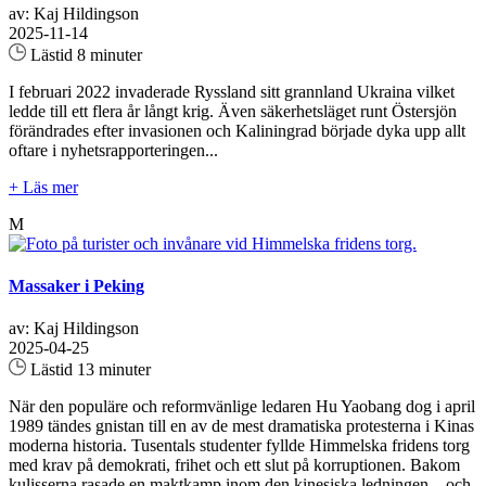
av: Kaj Hildingson
2025-11-14
Lästid 8 minuter
I februari 2022 invaderade Ryssland sitt grannland Ukraina vilket
ledde till ett flera år långt krig. Även säkerhetsläget runt Östersjön
förändrades efter invasionen och Kaliningrad började dyka upp allt
oftare i nyhetsrapporteringen...
+ Läs mer
M
Massaker i Peking
av: Kaj Hildingson
2025-04-25
Lästid 13 minuter
När den populäre och reformvänlige ledaren Hu Yaobang dog i april
1989 tändes gnistan till en av de mest dramatiska protesterna i Kinas
moderna historia. Tusentals studenter fyllde Himmelska fridens torg
med krav på demokrati, frihet och ett slut på korruptionen. Bakom
kulisserna rasade en maktkamp inom den kinesiska ledningen – och