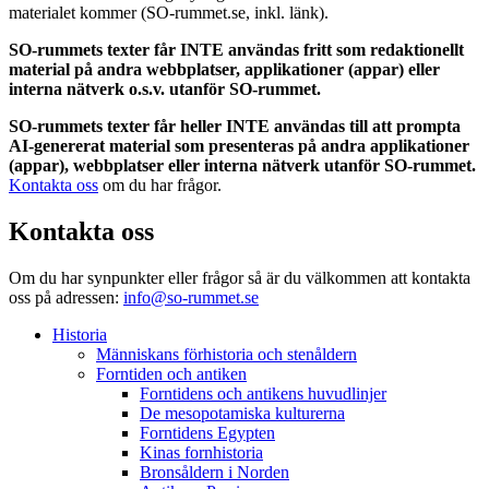
materialet kommer (SO-rummet.se, inkl. länk).
SO-rummets texter får INTE användas fritt som redaktionellt
material på andra webbplatser, applikationer (appar) eller
interna nätverk o.s.v. utanför SO-rummet.
SO-rummets texter får heller INTE användas till att prompta
AI-genererat material som presenteras på andra applikationer
(appar), webbplatser eller interna nätverk utanför SO-rummet.
Kontakta oss
om du har frågor.
Kontakta oss
Om du har synpunkter eller frågor så är du välkommen att kontakta
oss på adressen:
info@so-rummet.se
Historia
Människans förhistoria och stenåldern
Forntiden och antiken
Forntidens och antikens huvudlinjer
De mesopotamiska kulturerna
Forntidens Egypten
Kinas fornhistoria
Bronsåldern i Norden