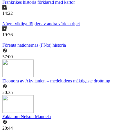
Frankrikes historia förklarad med kartor
14:22
Några viktiga följder av andra världskriget
19:36
Förenta nationernas (FN:s) historia
57:00
Eleonora av Akvitanien – medeltidens mäktigaste drottning
20:35
Fakta om Nelson Mandela
20:44