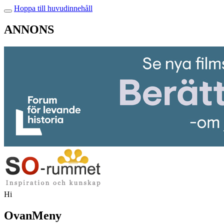
Hoppa till huvudinnehåll
ANNONS
Hi
OvanMeny