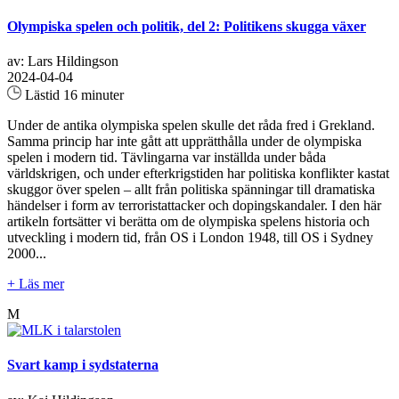
Olympiska spelen och politik, del 2: Politikens skugga växer
av: Lars Hildingson
2024-04-04
Lästid 16 minuter
Under de antika olympiska spelen skulle det råda fred i Grekland.
Samma princip har inte gått att upprätthålla under de olympiska
spelen i modern tid. Tävlingarna var inställda under båda
världskrigen, och under efterkrigstiden har politiska konflikter kastat
skuggor över spelen – allt från politiska spänningar till dramatiska
händelser i form av terroristattacker och dopingskandaler. I den här
artikeln fortsätter vi berätta om de olympiska spelens historia och
utveckling i modern tid, från OS i London 1948, till OS i Sydney
2000...
+ Läs mer
M
Svart kamp i sydstaterna