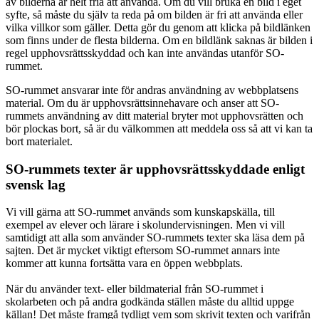
av bilderna är helt fria att använda. Om du vill bruka en bild i eget
syfte, så måste du själv ta reda på om bilden är fri att använda eller
vilka villkor som gäller. Detta gör du genom att klicka på bildlänken
som finns under de flesta bilderna. Om en bildlänk saknas är bilden i
regel upphovsrättsskyddad och kan inte användas utanför SO-
rummet.
SO-rummet ansvarar inte för andras användning av webbplatsens
material. Om du är upphovsrättsinnehavare och anser att SO-
rummets användning av ditt material bryter mot upphovsrätten och
bör plockas bort, så är du välkommen att meddela oss så att vi kan ta
bort materialet.
SO-rummets texter är upphovsrättsskyddade enligt
svensk lag
Vi vill gärna att SO-rummet används som kunskapskälla, till
exempel av elever och lärare i skolundervisningen. Men vi vill
samtidigt att alla som använder SO-rummets texter ska läsa dem på
sajten. Det är mycket viktigt eftersom SO-rummet annars inte
kommer att kunna fortsätta vara en öppen webbplats.
När du använder text- eller bildmaterial från SO-rummet i
skolarbeten och på andra godkända ställen måste du alltid uppge
källan! Det måste framgå tydligt vem som skrivit texten och varifrån