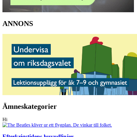
ANNONS
Ämneskategorier
Hi
Efterkrigstidens huvudlinjer