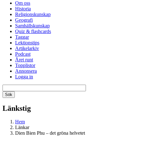
Om oss
Historia
Religionskunskap
Geografi
Samhällskunskap
Quiz & flashcards
Taggar
Lektionstips
Artikelarkiv
Podcast
Året runt
Topplistor
Annonsera
Logga in
Länkstig
Hem
Länkar
Dien Bien Phu – det gröna helvetet