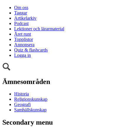
Om oss
Taggar
Artikelarkiv
Podcast
Lektioner och lärarmaterial
Året runt
Topplistor
Annonsera
Quiz & flashcards
Logga in
Ämnesområden
Historia
Religionskunskap
Geografi
Samhällskunskap
Secondary menu