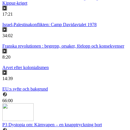
Kippur-kriget
17:21
Israel-Palestinakonflikten: Camp Davidavtalet 1978
34:02
Franska revolutionen : begrepp, orsaker, förlopp och konsekvenser
8:20
Arvet efter kolonialismen
14:39
EU:s syfte och bakgrund
66:00
P3 Dystopia om: Kärnvapen – en knapptryckning bort