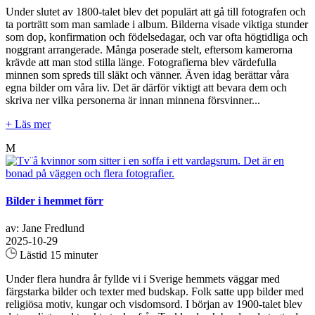
Under slutet av 1800-talet blev det populärt att gå till fotografen och
ta porträtt som man samlade i album. Bilderna visade viktiga stunder
som dop, konfirmation och födelsedagar, och var ofta högtidliga och
noggrant arrangerade. Många poserade stelt, eftersom kamerorna
krävde att man stod stilla länge. Fotografierna blev värdefulla
minnen som spreds till släkt och vänner. Även idag berättar våra
egna bilder om våra liv. Det är därför viktigt att bevara dem och
skriva ner vilka personerna är innan minnena försvinner...
+ Läs mer
M
Bilder i hemmet förr
av: Jane Fredlund
2025-10-29
Lästid 15 minuter
Under flera hundra år fyllde vi i Sverige hemmets väggar med
färgstarka bilder och texter med budskap. Folk satte upp bilder med
religiösa motiv, kungar och visdomsord. I början av 1900-talet blev