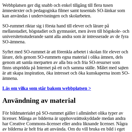
Webbplatsen ger dig snabb och enkel tillgång till flera tusen
ämnestexter och pedagogiska filmer samt tusentals SO-länkar som
kan användas i undervisningen och skolarbeten.
SO-rummet riktar sig i första hand till elever och lärare på
mellanstadiet, högstadiet och gymnasiet, men även till högskole- och
universitetsstuderande samt alla andra som är intresserade av de fyra
SO-ämnena.
Syftet med SO-rummet är att förenkla arbetet i skolan för elever och
lärare, dels genom SO-rummets egna material i olika ämnen, dels
genom att samla merparten av alla bra och fria SO-resurser som
finns utspridda på Internet på ett och samma ställe. Målet med sajten
är att skapa inspiration, öka intresset och öka kunskaperna inom SO-
ämnena.
Läs om vilka som står bakom webbplatsen >
Användning av material
För bildmaterialet på SO-rummet gäller i allmänhet olika typer av
licenser. Många av bilderna är upphovsrättsskyddade medan andra
har Creative Commons-licenser eller andra liknande licenser. Några
av bilderna är helt fria att använda. Om du vill bruka en bild i eget