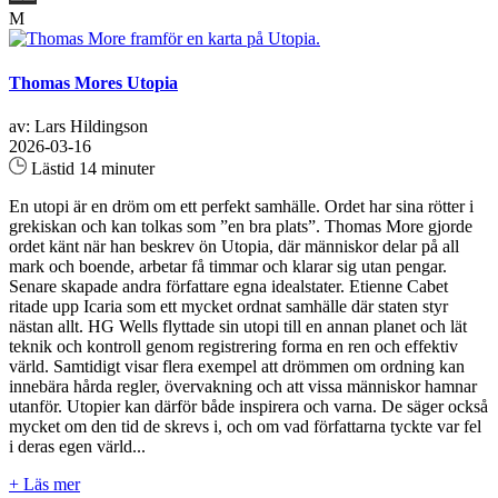
M
Thomas Mores Utopia
av: Lars Hildingson
2026-03-16
Lästid 14 minuter
En utopi är en dröm om ett perfekt samhälle. Ordet har sina rötter i
grekiskan och kan tolkas som ”en bra plats”. Thomas More gjorde
ordet känt när han beskrev ön Utopia, där människor delar på all
mark och boende, arbetar få timmar och klarar sig utan pengar.
Senare skapade andra författare egna idealstater. Etienne Cabet
ritade upp Icaria som ett mycket ordnat samhälle där staten styr
nästan allt. HG Wells flyttade sin utopi till en annan planet och lät
teknik och kontroll genom registrering forma en ren och effektiv
värld. Samtidigt visar flera exempel att drömmen om ordning kan
innebära hårda regler, övervakning och att vissa människor hamnar
utanför. Utopier kan därför både inspirera och varna. De säger också
mycket om den tid de skrevs i, och om vad författarna tyckte var fel
i deras egen värld...
+ Läs mer