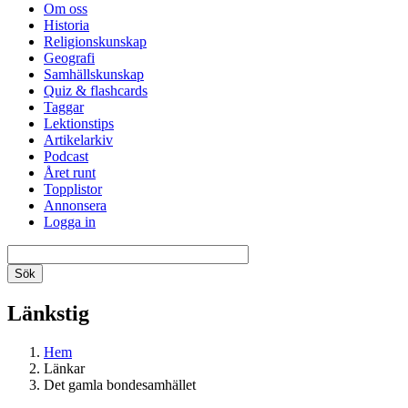
Om oss
Historia
Religionskunskap
Geografi
Samhällskunskap
Quiz & flashcards
Taggar
Lektionstips
Artikelarkiv
Podcast
Året runt
Topplistor
Annonsera
Logga in
Länkstig
Hem
Länkar
Det gamla bondesamhället