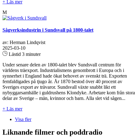
+ Läs mer
M
Sågverksindustrin i Sundsvall på 1800-talet
av: Herman Lindqvist
2025-03-10
Lästid 3 minuter
Under senare delen av 1800-talet blev Sundsvall centrum för
världens träexport. Industrialismens genombrott i Europa och i
synnerhet i England hade ökat behovet av svenskt trä. Exporten
femfaldigades på tjugo år. År 1870 bestod över 40 procent av
Sveriges export av trävaror. Sundsvall växte snabbt likt ett
nybyggarsamhälle i guldrushens Klondyke. Arbetare kom från stora
delar av Sverige – män, kvinnor och barn. Alla slet vid sågen...
+ Läs mer
Visa fler
Liknande filmer och poddradio