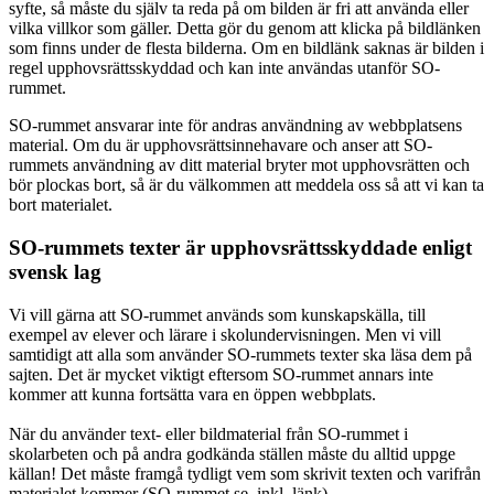
syfte, så måste du själv ta reda på om bilden är fri att använda eller
vilka villkor som gäller. Detta gör du genom att klicka på bildlänken
som finns under de flesta bilderna. Om en bildlänk saknas är bilden i
regel upphovsrättsskyddad och kan inte användas utanför SO-
rummet.
SO-rummet ansvarar inte för andras användning av webbplatsens
material. Om du är upphovsrättsinnehavare och anser att SO-
rummets användning av ditt material bryter mot upphovsrätten och
bör plockas bort, så är du välkommen att meddela oss så att vi kan ta
bort materialet.
SO-rummets texter är upphovsrättsskyddade enligt
svensk lag
Vi vill gärna att SO-rummet används som kunskapskälla, till
exempel av elever och lärare i skolundervisningen. Men vi vill
samtidigt att alla som använder SO-rummets texter ska läsa dem på
sajten. Det är mycket viktigt eftersom SO-rummet annars inte
kommer att kunna fortsätta vara en öppen webbplats.
När du använder text- eller bildmaterial från SO-rummet i
skolarbeten och på andra godkända ställen måste du alltid uppge
källan! Det måste framgå tydligt vem som skrivit texten och varifrån
materialet kommer (SO-rummet.se, inkl. länk).