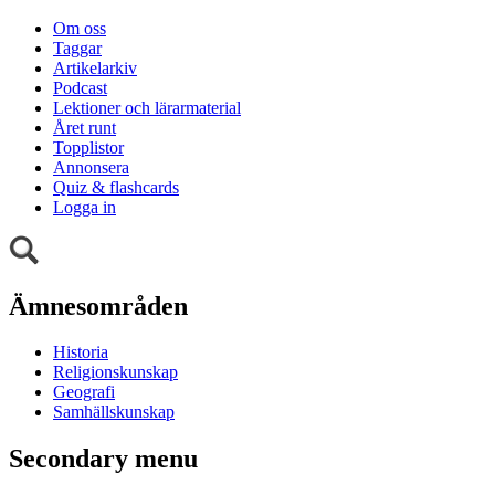
Om oss
Taggar
Artikelarkiv
Podcast
Lektioner och lärarmaterial
Året runt
Topplistor
Annonsera
Quiz & flashcards
Logga in
Ämnesområden
Historia
Religionskunskap
Geografi
Samhällskunskap
Secondary menu