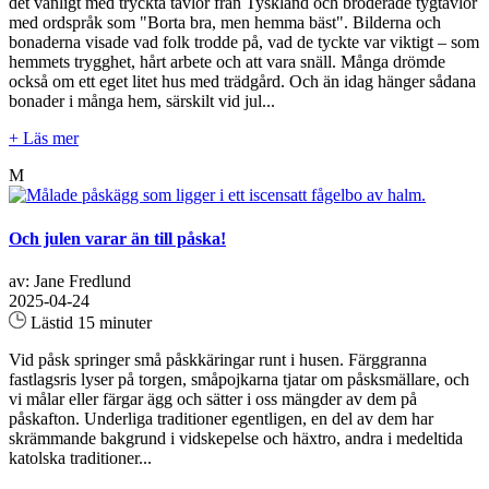
det vanligt med tryckta tavlor från Tyskland och broderade tygtavlor
med ordspråk som "Borta bra, men hemma bäst". Bilderna och
bonaderna visade vad folk trodde på, vad de tyckte var viktigt – som
hemmets trygghet, hårt arbete och att vara snäll. Många drömde
också om ett eget litet hus med trädgård. Och än idag hänger sådana
bonader i många hem, särskilt vid jul...
+ Läs mer
M
Och julen varar än till påska!
av: Jane Fredlund
2025-04-24
Lästid 15 minuter
Vid påsk springer små påskkäringar runt i husen. Färggranna
fastlagsris lyser på torgen, småpojkarna tjatar om påsksmällare, och
vi målar eller färgar ägg och sätter i oss mängder av dem på
påskafton. Underliga traditioner egentligen, en del av dem har
skrämmande bakgrund i vidskepelse och häxtro, andra i medeltida
katolska traditioner...