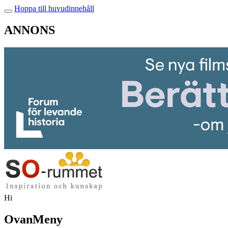
Hoppa till huvudinnehåll
ANNONS
Hi
OvanMeny