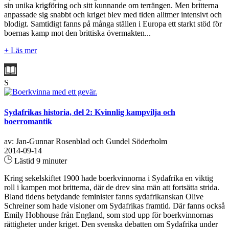
sin unika krigföring och sitt kunnande om terrängen. Men britterna
anpassade sig snabbt och kriget blev med tiden alltmer intensivt och
blodigt. Samtidigt fanns på många ställen i Europa ett starkt stöd för
boernas kamp mot den brittiska övermakten...
+ Läs mer
S
Sydafrikas historia, del 2: Kvinnlig kampvilja och
boerromantik
av: Jan-Gunnar Rosenblad och Gundel Söderholm
2014-09-14
Lästid 9 minuter
Kring sekelskiftet 1900 hade boerkvinnorna i Sydafrika en viktig
roll i kampen mot britterna, där de drev sina män att fortsätta strida.
Bland tidens betydande feminister fanns sydafrikanskan Olive
Schreiner som hade visioner om Sydafrikas framtid. Där fanns också
Emily Hobhouse från England, som stod upp för boerkvinnornas
rättigheter under kriget. Den svenska debatten om Sydafrika under