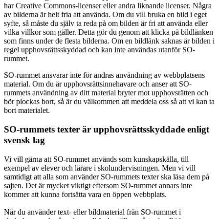
har Creative Commons-licenser eller andra liknande licenser. Några
av bilderna är helt fria att använda. Om du vill bruka en bild i eget
syfte, så måste du själv ta reda på om bilden är fri att använda eller
vilka villkor som gäller. Detta gör du genom att klicka på bildlänken
som finns under de flesta bilderna. Om en bildlänk saknas är bilden i
regel upphovsrättsskyddad och kan inte användas utanför SO-
rummet.
SO-rummet ansvarar inte för andras användning av webbplatsens
material. Om du är upphovsrättsinnehavare och anser att SO-
rummets användning av ditt material bryter mot upphovsrätten och
bör plockas bort, så är du välkommen att meddela oss så att vi kan ta
bort materialet.
SO-rummets texter är upphovsrättsskyddade enligt
svensk lag
Vi vill gärna att SO-rummet används som kunskapskälla, till
exempel av elever och lärare i skolundervisningen. Men vi vill
samtidigt att alla som använder SO-rummets texter ska läsa dem på
sajten. Det är mycket viktigt eftersom SO-rummet annars inte
kommer att kunna fortsätta vara en öppen webbplats.
När du använder text- eller bildmaterial från SO-rummet i