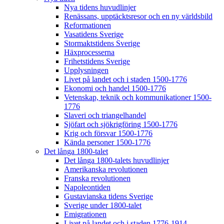
Nya tidens huvudlinjer
Renässans, upptäcktsresor och en ny världsbild
Reformationen
Vasatidens Sverige
Stormaktstidens Sverige
Häxprocesserna
Frihetstidens Sverige
Upplysningen
Livet på landet och i staden 1500-1776
Ekonomi och handel 1500-1776
Vetenskap, teknik och kommunikationer 1500-
1776
Slaveri och triangelhandel
Sjöfart och sjökrigföring 1500-1776
Krig och försvar 1500-1776
Kända personer 1500-1776
Det långa 1800-talet
Det långa 1800-talets huvudlinjer
Amerikanska revolutionen
Franska revolutionen
Napoleontiden
Gustavianska tidens Sverige
Sverige under 1800-talet
Emigrationen
Livet på landet och i staden 1776-1914