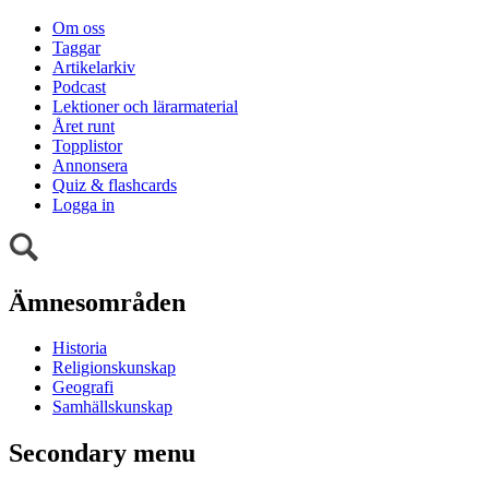
Om oss
Taggar
Artikelarkiv
Podcast
Lektioner och lärarmaterial
Året runt
Topplistor
Annonsera
Quiz & flashcards
Logga in
Ämnesområden
Historia
Religionskunskap
Geografi
Samhällskunskap
Secondary menu