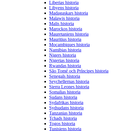
Liberias historia
Libyens historia
Madagaskars historia
Malawis historia
Malis historia
Marockos historia
Mauretaniens historia
Mauritius historia
Moçambiques historia
Namibias historia
Nigers historia
Nigerias historia
Rwandas historia
São Tomé och Príncipes historia
Senegals historia
Seychellernas historia
Sierra Leones historia
Somalias historia
Sudans historia
Sydafrikas historia
Sydsudans historia
Tanzanias historia
Tchads historia
Togos historia
Tunisiens historia