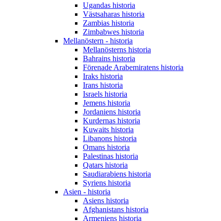
Ugandas historia
Västsaharas historia
Zambias historia
Zimbabwes historia
Mellanöstern - historia
Mellanösterns historia
Bahrains historia
Förenade Arabemiratens historia
Iraks historia
Irans historia
Israels historia
Jemens historia
Jordaniens historia
Kurdernas historia
Kuwaits historia
Libanons historia
Omans historia
Palestinas historia
Qatars historia
Saudiarabiens historia
Syriens historia
Asien - historia
Asiens historia
Afghanistans historia
Armeniens historia