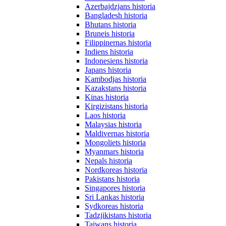
Azerbajdzjans historia
Bangladesh historia
Bhutans historia
Bruneis historia
Filippinernas historia
Indiens historia
Indonesiens historia
Japans historia
Kambodjas historia
Kazakstans historia
Kinas historia
Kirgizistans historia
Laos historia
Malaysias historia
Maldivernas historia
Mongoliets historia
Myanmars historia
Nepals historia
Nordkoreas historia
Pakistans historia
Singapores historia
Sri Lankas historia
Sydkoreas historia
Tadzjikistans historia
Taiwans historia