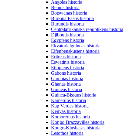
Angolas historia
Benins historia
Botswanas historia
Burkina Fasos historia
Burundis historia
Centralafrikanska republikens historia
Djiboutis historia
Egyptens historia
Ekvatorialguineas historia
Elfenbenskustens historia
Eritreas historia
Eswatinis historia
Etiopiens historia
Gabons historia
Gambias historia
Ghanas historia
Guineas historia
Guinea-Bissaus historia
Kameruns historia
Kap Verdes historia
Kenyas historia
Komorernas historia
Kongo-Brazzavilles historia
Kongo-Kinshasas historia
Lesothos historia