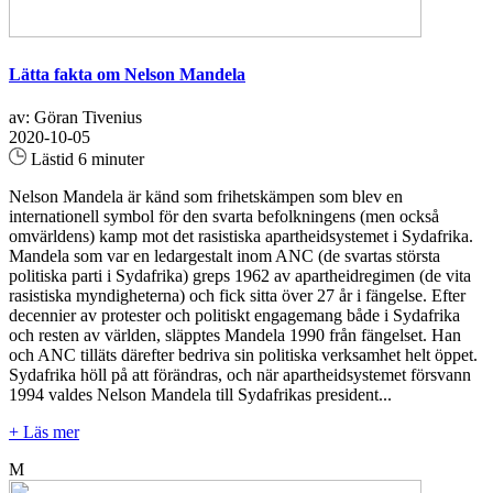
Lätta fakta om Nelson Mandela
av: Göran Tivenius
2020-10-05
Lästid 6 minuter
Nelson Mandela är känd som frihetskämpen som blev en
internationell symbol för den svarta befolkningens (men också
omvärldens) kamp mot det rasistiska apartheidsystemet i Sydafrika.
Mandela som var en ledargestalt inom ANC (de svartas största
politiska parti i Sydafrika) greps 1962 av apartheidregimen (de vita
rasistiska myndigheterna) och fick sitta över 27 år i fängelse. Efter
decennier av protester och politiskt engagemang både i Sydafrika
och resten av världen, släpptes Mandela 1990 från fängelset. Han
och ANC tilläts därefter bedriva sin politiska verksamhet helt öppet.
Sydafrika höll på att förändras, och när apartheidsystemet försvann
1994 valdes Nelson Mandela till Sydafrikas president...
+ Läs mer
M