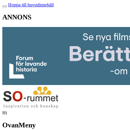
Hoppa till huvudinnehåll
ANNONS
Hi
OvanMeny