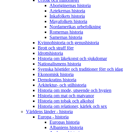
Urfolk och minoriteter
Aboriginernas historia
Aztekernas historia
Inkafolkets historia
Mayafolkets historia
Nordamerikas urbefolkning
Romernas historia
Samernas historia
Kvinnohistoria och genushistoria
Brott och straff förr
Idrottshistoria
Historia om läkekonst och sjukdomar
Nationalismens historia
Svenska högtider och traditioner förr och idag
Ekonomisk historia
Demokratins historia
Arkitektur- och stilhistoria
Historia om mode, utseende och hygien
Historia om mat och matvanor
Historia om tobak och alkohol
Historia om relationer, kärlek och sex
Världens länder - historia
Europa - historia
Europas historia
Albaniens historia