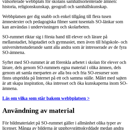
välsorterade webbplats för skolans samhällsorienterade ämnen:
historia, religionskunskap, geografi och samhällskunskap.
Webbplatsen ger dig snabb och enkel tillgång till flera tusen
ämnestexter och pedagogiska filmer samt tusentals SO-länkar som
kan användas i undervisningen och skolarbeten.
SO-rummet riktar sig i första hand till elever och lärare på
mellanstadiet, högstadiet och gymnasiet, men även till högskole- och
universitetsstuderande samt alla andra som är intresserade av de fyra
SO-ämnena.
Syftet med SO-rummet är att förenkla arbetet i skolan för elever och
lärare, dels genom SO-rummets egna material i olika ämnen, dels
genom att samla merparten av alla bra och fria SO-resurser som
finns utspridda på Internet på ett och samma ställe. Målet med sajten
är att skapa inspiration, öka intresset och öka kunskaperna inom SO-
ämnena.
Läs om vilka som står bakom webbplatsen >
Användning av material
För bildmaterialet på SO-rummet gäller i allmänhet olika typer av
licenser. Många av bilderna är upphovsrättsskyddade medan andra