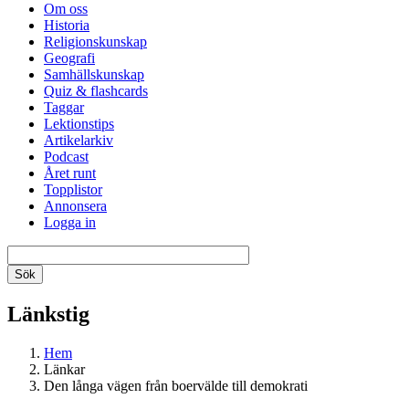
Om oss
Historia
Religionskunskap
Geografi
Samhällskunskap
Quiz & flashcards
Taggar
Lektionstips
Artikelarkiv
Podcast
Året runt
Topplistor
Annonsera
Logga in
Länkstig
Hem
Länkar
Den långa vägen från boervälde till demokrati