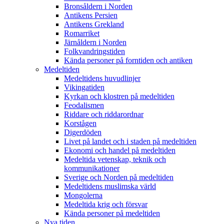
Bronsåldern i Norden
Antikens Persien
Antikens Grekland
Romarriket
Järnåldern i Norden
Folkvandringstiden
Kända personer på forntiden och antiken
Medeltiden
Medeltidens huvudlinjer
Vikingatiden
Kyrkan och klostren på medeltiden
Feodalismen
Riddare och riddarordnar
Korstågen
Digerdöden
Livet på landet och i staden på medeltiden
Ekonomi och handel på medeltiden
Medeltida vetenskap, teknik och
kommunikationer
Sverige och Norden på medeltiden
Medeltidens muslimska värld
Mongolerna
Medeltida krig och försvar
Kända personer på medeltiden
Nya tiden