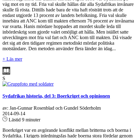
väg mot en ny tid. Fria val skulle hållas där alla Sydafrikas invånare
skulle få rösta. Dittills hade bara de vita haft rösträtt trots att de
endast utgjorde 13 procent av landets befolkning. Fria val skulle
innebära att ANC kom till makten eftersom 76 procent av invånarna
var svarta. Hanis mördare hoppades att mordet skulle leda till
inbördeskrig som gjorde valet omöjligt att hålla. Men istället satte
utvecklingen mot fria val fart och ANC kom till makten. Då visade
det sig att den tidigare regimen metodiskt mördat politiska
motståndare. Den metoden använder flera länder än idag...
+ Läs mer
S
Sydafrikas historia, del 3: Boerkriget och opinionen
av: Jan-Gunnar Rosenblad och Gundel Söderholm
2014-09-14
Lästid 9 minuter
Boerkriget var en avgörande konflikt mellan britterna och boerna i
Sydafrika. I krigets inledningsfas hade boerna stora fördelar genom