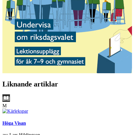
Liknande artiklar
M
Höga Visan
av: Lars Hildingson