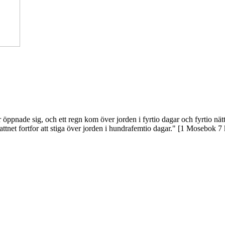
r öppnade sig, och ett regn kom över jorden i fyrtio dagar och fyrtio nät
vattnet fortfor att stiga över jorden i hundrafemtio dagar." [1 Mosebok 7 