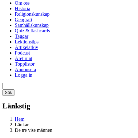
Om oss
Historia
Religionskunskap
Geografi
Samhällskunskap
Quiz & flashcards
Taggar
Lektionstips
Artikelarkiv
Podcast
Året runt
Topplistor
Annonsera
Logga in
Länkstig
Hem
Länkar
De tre vise männen