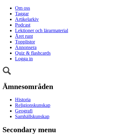
Om oss
Taggar
Artikelarkiv
Podcast
Lektioner och lärarmaterial
Året runt
Topplistor
Annonsera
Quiz & flashcards
Logga in
Ämnesområden
Historia
Religionskunskap
Geografi
Samhällskunskap
Secondary menu