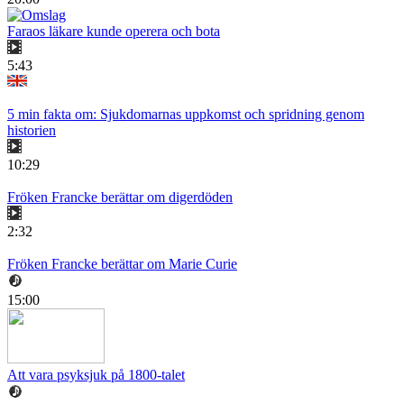
Faraos läkare kunde operera och bota
5:43
5 min fakta om: Sjukdomarnas uppkomst och spridning genom
historien
10:29
Fröken Francke berättar om digerdöden
2:32
Fröken Francke berättar om Marie Curie
15:00
Att vara psyksjuk på 1800-talet