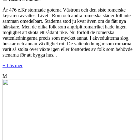
År 476 e.Kr stormade goterna Västrom och den siste romerske
kejsaren avsattes. Livet i Rom och andra romerska städer föll inte
samman omedelbart. Städerna stod ju kvar även om de fått nya
härskare. Men de olika folk som angripit romarriket hade ingen
möjlighet att sköta ett sådant rike. Nu förföll de romerska
vattenledningarna precis som mycket annat. I akvedukterna slog
buskar och annan växtlighet rot. De vattenledningar som romarna
varit så stolta över växte igen eller förstördes av folk som behövde
stenarna för att bygga hus...
+ Läs mer
M