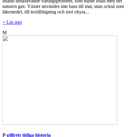
ibland tidskrävande vardagsproblem, som måste lösas med det
naturen gav. Växter användes inte bara till mat, utan också som
läkemedel, till textilfärgning och mot ohyra...
+ Läs mer
M
P-pillrets tidiga historia