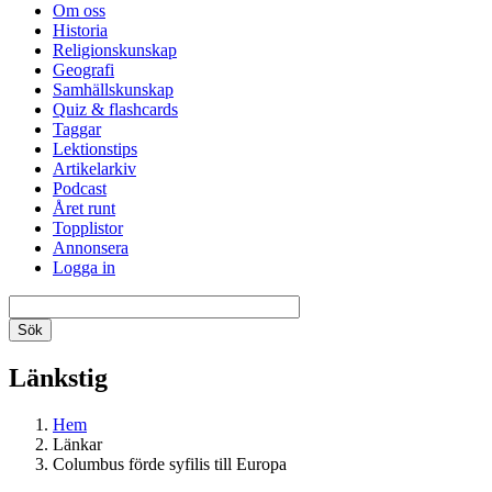
Om oss
Historia
Religionskunskap
Geografi
Samhällskunskap
Quiz & flashcards
Taggar
Lektionstips
Artikelarkiv
Podcast
Året runt
Topplistor
Annonsera
Logga in
Länkstig
Hem
Länkar
Columbus förde syfilis till Europa