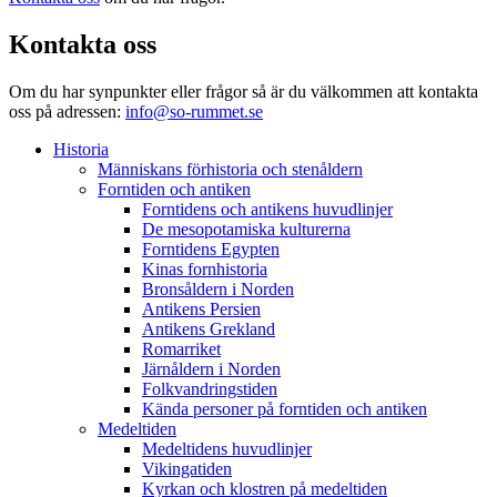
Kontakta oss
Om du har synpunkter eller frågor så är du välkommen att kontakta
oss på adressen:
info@so-rummet.se
Historia
Människans förhistoria och stenåldern
Forntiden och antiken
Forntidens och antikens huvudlinjer
De mesopotamiska kulturerna
Forntidens Egypten
Kinas fornhistoria
Bronsåldern i Norden
Antikens Persien
Antikens Grekland
Romarriket
Järnåldern i Norden
Folkvandringstiden
Kända personer på forntiden och antiken
Medeltiden
Medeltidens huvudlinjer
Vikingatiden
Kyrkan och klostren på medeltiden