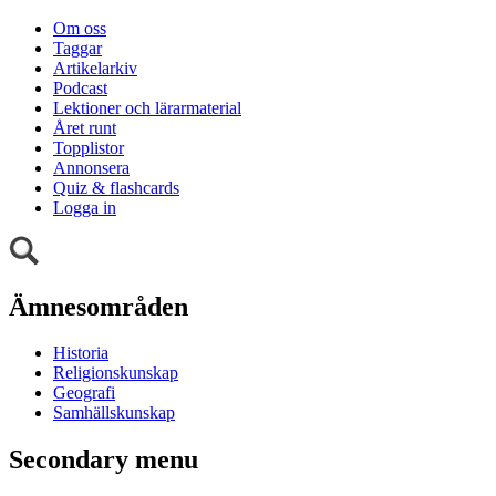
Om oss
Taggar
Artikelarkiv
Podcast
Lektioner och lärarmaterial
Året runt
Topplistor
Annonsera
Quiz & flashcards
Logga in
Ämnesområden
Historia
Religionskunskap
Geografi
Samhällskunskap
Secondary menu