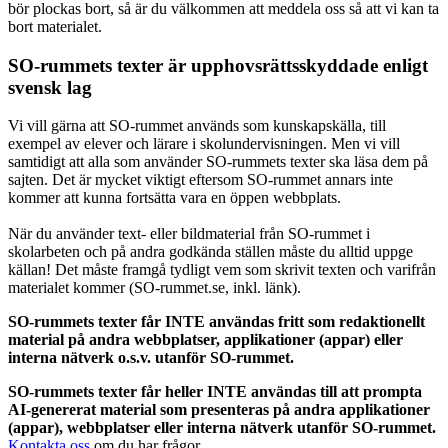
bör plockas bort, så är du välkommen att meddela oss så att vi kan ta
bort materialet.
SO-rummets texter är upphovsrättsskyddade enligt
svensk lag
Vi vill gärna att SO-rummet används som kunskapskälla, till
exempel av elever och lärare i skolundervisningen. Men vi vill
samtidigt att alla som använder SO-rummets texter ska läsa dem på
sajten. Det är mycket viktigt eftersom SO-rummet annars inte
kommer att kunna fortsätta vara en öppen webbplats.
När du använder text- eller bildmaterial från SO-rummet i
skolarbeten och på andra godkända ställen måste du alltid uppge
källan! Det måste framgå tydligt vem som skrivit texten och varifrån
materialet kommer (SO-rummet.se, inkl. länk).
SO-rummets texter får INTE användas fritt som redaktionellt
material på andra webbplatser, applikationer (appar) eller
interna nätverk o.s.v. utanför SO-rummet.
SO-rummets texter får heller INTE användas till att prompta
AI-genererat material som presenteras på andra applikationer
(appar), webbplatser eller interna nätverk utanför SO-rummet.
Kontakta oss
om du har frågor.