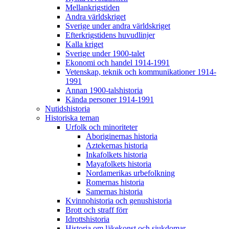
Mellankrigstiden
Andra världskriget
Sverige under andra världskriget
Efterkrigstidens huvudlinjer
Kalla kriget
Sverige under 1900-talet
Ekonomi och handel 1914-1991
Vetenskap, teknik och kommunikationer 1914-
1991
Annan 1900-talshistoria
Kända personer 1914-1991
Nutidshistoria
Historiska teman
Urfolk och minoriteter
Aboriginernas historia
Aztekernas historia
Inkafolkets historia
Mayafolkets historia
Nordamerikas urbefolkning
Romernas historia
Samernas historia
Kvinnohistoria och genushistoria
Brott och straff förr
Idrottshistoria
Historia om läkekonst och sjukdomar