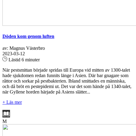
Döden kom genom luften
av: Magnus Västerbro
2023-03-12
Lästid 6 minuter
När pestsmittan började spridas till Europa vid mitten av 1300-­talet
hade sjukdomen redan funnits länge i Asien. Där bar gnagare som
råttor och sorkar på pestbakterien. Ibland smittades en män­niska,
och då bröt en pestepidemi ut. Det var det som hände på 1340­-talet,
när Gyllene horden härjade på Asiens slätter...
+ Läs mer
M