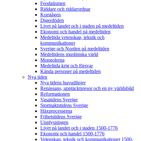
Feodalismen
Riddare och riddarordnar
Korstågen
Digerdöden
Livet på landet och i staden på medeltiden
Ekonomi och handel på medeltiden
Medeltida vetenskap, teknik och
kommunikationer
Sverige och Norden på medeltiden
Medeltidens muslimska värld
Mongolerna
Medeltida krig och försvar
Kända personer på medeltiden
Nya tiden
Nya tidens huvudlinjer
Renässans, upptäcktsresor och en ny världsbild
Reformationen
Vasatidens Sverige
Stormaktstidens Sverige
Häxprocesserna
Frihetstidens Sverige
Upplysningen
Livet på landet och i staden 1500-1776
Ekonomi och handel 1500-1776
Vetenskap, teknik och kommunikationer 1500-