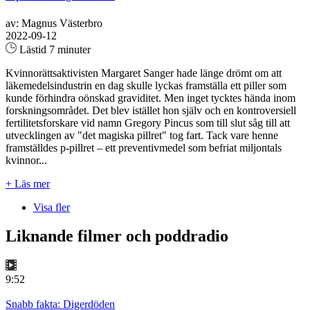
av: Magnus Västerbro
2022-09-12
Lästid 7 minuter
Kvinnorättsaktivisten Margaret Sanger hade länge drömt om att
läkemedelsindustrin en dag skulle lyckas framställa ett piller som
kunde förhindra oönskad graviditet. Men inget tycktes hända inom
forskningsområdet. Det blev istället hon själv och en kontroversiell
fertilitetsforskare vid namn Gregory Pincus som till slut såg till att
utvecklingen av "det magiska pillret" tog fart. Tack vare henne
framställdes p-pillret – ett preventivmedel som befriat miljontals
kvinnor...
+ Läs mer
Visa fler
Liknande filmer och poddradio
9:52
Snabb fakta: Digerdöden