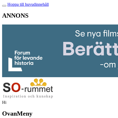
Hoppa till huvudinnehåll
ANNONS
Hi
OvanMeny