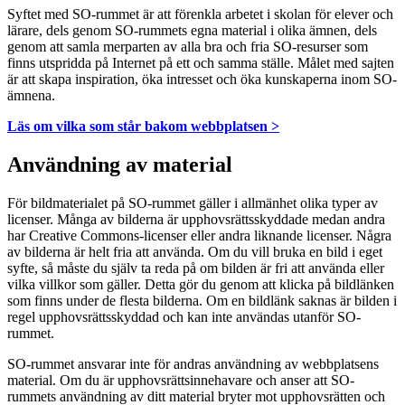
Syftet med SO-rummet är att förenkla arbetet i skolan för elever och
lärare, dels genom SO-rummets egna material i olika ämnen, dels
genom att samla merparten av alla bra och fria SO-resurser som
finns utspridda på Internet på ett och samma ställe. Målet med sajten
är att skapa inspiration, öka intresset och öka kunskaperna inom SO-
ämnena.
Läs om vilka som står bakom webbplatsen >
Användning av material
För bildmaterialet på SO-rummet gäller i allmänhet olika typer av
licenser. Många av bilderna är upphovsrättsskyddade medan andra
har Creative Commons-licenser eller andra liknande licenser. Några
av bilderna är helt fria att använda. Om du vill bruka en bild i eget
syfte, så måste du själv ta reda på om bilden är fri att använda eller
vilka villkor som gäller. Detta gör du genom att klicka på bildlänken
som finns under de flesta bilderna. Om en bildlänk saknas är bilden i
regel upphovsrättsskyddad och kan inte användas utanför SO-
rummet.
SO-rummet ansvarar inte för andras användning av webbplatsens
material. Om du är upphovsrättsinnehavare och anser att SO-
rummets användning av ditt material bryter mot upphovsrätten och