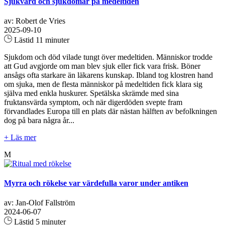
Sjukvård och sjukdomar på medeltiden
av: Robert de Vries
2025-09-10
Lästid 11 minuter
Sjukdom och död vilade tungt över medeltiden. Människor trodde
att Gud avgjorde om man blev sjuk eller fick vara frisk. Böner
ansågs ofta starkare än läkarens kunskap. Ibland tog klostren hand
om sjuka, men de flesta människor på medeltiden fick klara sig
själva med enkla huskurer. Spetälska skrämde med sina
fruktansvärda symptom, och när digerdöden svepte fram
förvandlades Europa till en plats där nästan hälften av befolkningen
dog på bara några år...
+ Läs mer
M
Myrra och rökelse var värdefulla varor under antiken
av: Jan-Olof Fallström
2024-06-07
Lästid 5 minuter