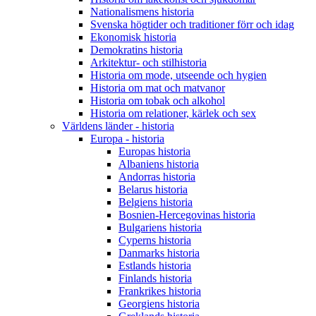
Nationalismens historia
Svenska högtider och traditioner förr och idag
Ekonomisk historia
Demokratins historia
Arkitektur- och stilhistoria
Historia om mode, utseende och hygien
Historia om mat och matvanor
Historia om tobak och alkohol
Historia om relationer, kärlek och sex
Världens länder - historia
Europa - historia
Europas historia
Albaniens historia
Andorras historia
Belarus historia
Belgiens historia
Bosnien-Hercegovinas historia
Bulgariens historia
Cyperns historia
Danmarks historia
Estlands historia
Finlands historia
Frankrikes historia
Georgiens historia