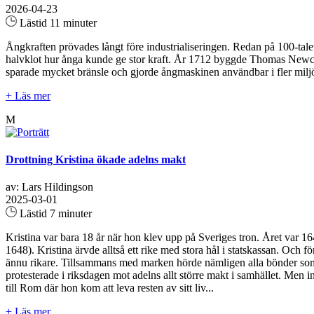
2026-04-23
Lästid 11 minuter
Ångkraften prövades långt före industrialiseringen. Redan på 100-ta
halvklot hur ånga kunde ge stor kraft. År 1712 byggde Thomas Newco
sparade mycket bränsle och gjorde ångmaskinen användbar i fler miljö
+ Läs mer
M
Drottning Kristina ökade adelns makt
av: Lars Hildingson
2025-03-01
Lästid 7 minuter
Kristina var bara 18 år när hon klev upp på Sveriges tron. Året var 164
1648). Kristina ärvde alltså ett rike med stora hål i statskassan. Och fö
ännu rikare. Tillsammans med marken hörde nämligen alla bönder som bo
protesterade i riksdagen mot adelns allt större makt i samhället. Men in
till Rom där hon kom att leva resten av sitt liv...
+ Läs mer