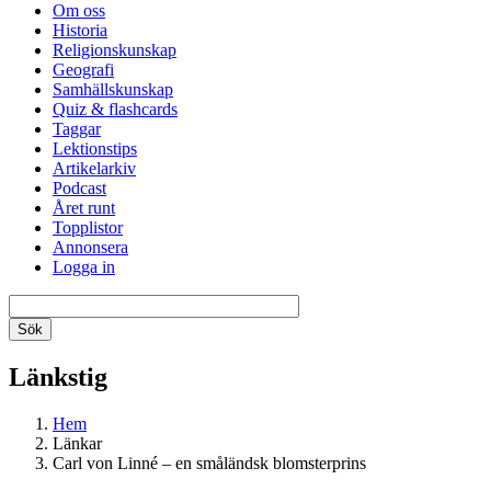
Om oss
Historia
Religionskunskap
Geografi
Samhällskunskap
Quiz & flashcards
Taggar
Lektionstips
Artikelarkiv
Podcast
Året runt
Topplistor
Annonsera
Logga in
Länkstig
Hem
Länkar
Carl von Linné – en småländsk blomsterprins