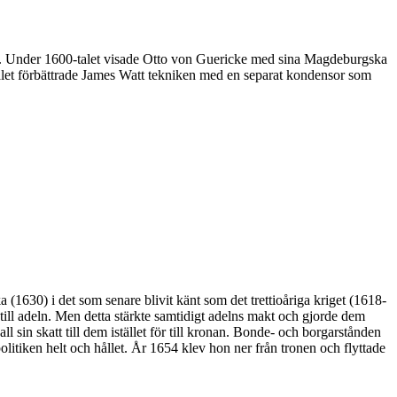
an. Under 1600-talet visade Otto von Guericke med sina Magdeburgska
let förbättrade James Watt tekniken med en separat kondensor som
 (1630) i det som senare blivit känt som det trettioåriga kriget (1618-
rk till adeln. Men detta stärkte samtidigt adelns makt och gjorde dem
in skatt till dem istället för till kronan. Bonde- och borgarstånden
politiken helt och hållet. År 1654 klev hon ner från tronen och flyttade