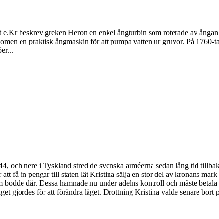
let e.Kr beskrev greken Heron en enkel ångturbin som roterade av ång
men en praktisk ångmaskin för att pumpa vatten ur gruvor. På 1760-ta
er...
4, och nere i Tyskland stred de svenska arméerna sedan lång tid tillbaka
r att få in pengar till staten lät Kristina sälja en stor del av kronans ma
dde där. Dessa hamnade nu under adelns kontroll och måste betala all s
get gjordes för att förändra läget. Drottning Kristina valde senare bort 