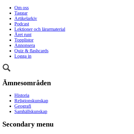
Om oss
Taggar
Artikelarkiv
Podcast
Lektioner och lärarmaterial
Året runt
Topplistor
Annonsera
Quiz & flashcards
Logga in
Ämnesområden
Historia
Religionskunskap
Geografi
Samhällskunskap
Secondary menu