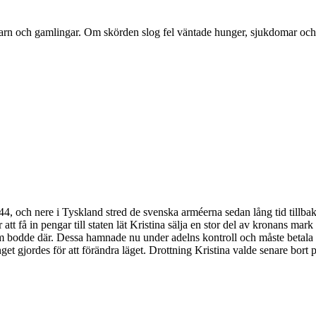
n barn och gamlingar. Om skörden slog fel väntade hunger, sjukdomar och 
4, och nere i Tyskland stred de svenska arméerna sedan lång tid tillbaka
r att få in pengar till staten lät Kristina sälja en stor del av kronans ma
dde där. Dessa hamnade nu under adelns kontroll och måste betala all s
get gjordes för att förändra läget. Drottning Kristina valde senare bort 