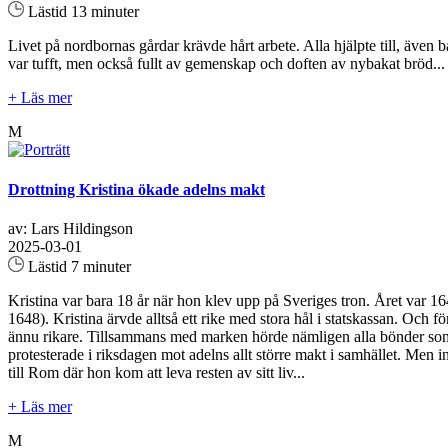
Lästid 13 minuter
Livet på nordbornas gårdar krävde hårt arbete. Alla hjälpte till, äve
var tufft, men också fullt av gemenskap och doften av nybakat bröd...
+ Läs mer
M
Drottning Kristina ökade adelns makt
av: Lars Hildingson
2025-03-01
Lästid 7 minuter
Kristina var bara 18 år när hon klev upp på Sveriges tron. Året var 164
1648). Kristina ärvde alltså ett rike med stora hål i statskassan. Och fö
ännu rikare. Tillsammans med marken hörde nämligen alla bönder som bo
protesterade i riksdagen mot adelns allt större makt i samhället. Men in
till Rom där hon kom att leva resten av sitt liv...
+ Läs mer
M