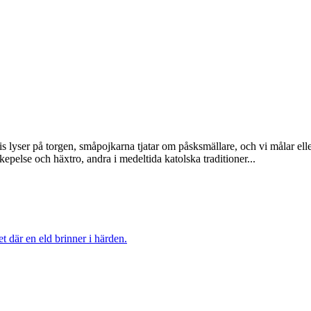
is lyser på torgen, småpojkarna tjatar om påsksmällare, och vi målar el
pelse och häxtro, andra i medeltida katolska traditioner...