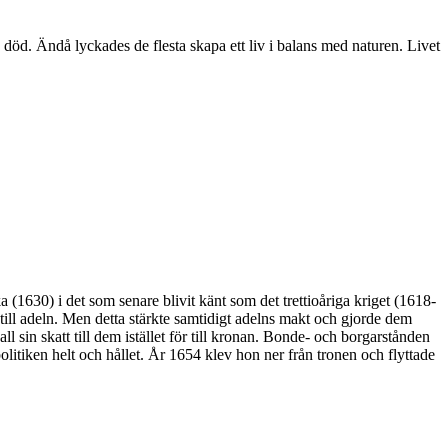
död. Ändå lyckades de flesta skapa ett liv i balans med naturen. Livet
 (1630) i det som senare blivit känt som det trettioåriga kriget (1618-
rk till adeln. Men detta stärkte samtidigt adelns makt och gjorde dem
in skatt till dem istället för till kronan. Bonde- och borgarstånden
politiken helt och hållet. År 1654 klev hon ner från tronen och flyttade