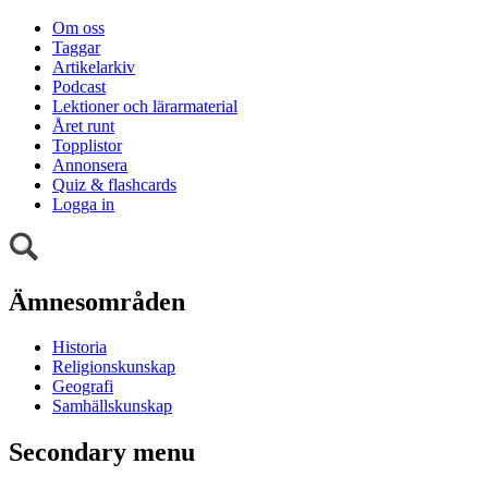
Om oss
Taggar
Artikelarkiv
Podcast
Lektioner och lärarmaterial
Året runt
Topplistor
Annonsera
Quiz & flashcards
Logga in
Ämnesområden
Historia
Religionskunskap
Geografi
Samhällskunskap
Secondary menu