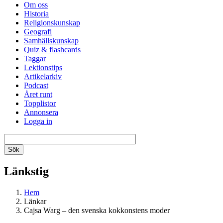
Om oss
Historia
Religionskunskap
Geografi
Samhällskunskap
Quiz & flashcards
Taggar
Lektionstips
Artikelarkiv
Podcast
Året runt
Topplistor
Annonsera
Logga in
Länkstig
Hem
Länkar
Cajsa Warg – den svenska kokkonstens moder