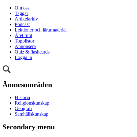
Om oss
Taggar
Artikelarkiv
Podcast
Lektioner och lärarmaterial
Året runt
Topplistor
Annonsera
Quiz & flashcards
Logga in
Ämnesområden
Historia
Religionskunskap
Geografi
Samhällskunskap
Secondary menu