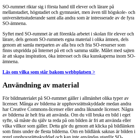
SO-rummet riktar sig i första hand till elever och lärare på
mellanstadiet, högstadiet och gymnasiet, men även till högskole- och
universitetsstuderande samt alla andra som är intresserade av de fyra
SO-ämnena.
Syftet med SO-rummet är att förenkla arbetet i skolan för elever och
lärare, dels genom SO-rummets egna material i olika ämnen, dels
genom att samla merparten av alla bra och fria SO-resurser som
finns utspridda på Internet på ett och samma ställe. Målet med sajten
är att skapa inspiration, öka intresset och öka kunskaperna inom SO-
ämnena.
Läs om vilka som står bakom webbplatsen >
Användning av material
För bildmaterialet på SO-rummet gäller i allmänhet olika typer av
licenser. Många av bilderna är upphovsrättsskyddade medan andra
har Creative Commons-licenser eller andra liknande licenser. Några
av bilderna är helt fria att använda. Om du vill bruka en bild i eget
syfte, så måste du själv ta reda på om bilden är fri att använda eller
vilka villkor som gäller. Detta gör du genom att klicka på bildlänken
som finns under de flesta bilderna. Om en bildlänk saknas är bilden i
regel upphovsrättsskyddad och kan inte användas utanför SO-