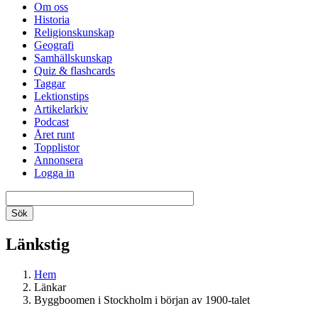
Om oss
Historia
Religionskunskap
Geografi
Samhällskunskap
Quiz & flashcards
Taggar
Lektionstips
Artikelarkiv
Podcast
Året runt
Topplistor
Annonsera
Logga in
Länkstig
Hem
Länkar
Byggboomen i Stockholm i början av 1900-talet