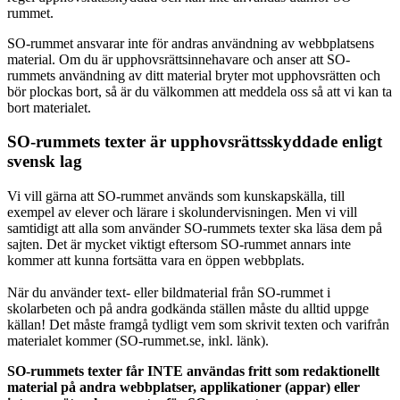
rummet.
SO-rummet ansvarar inte för andras användning av webbplatsens
material. Om du är upphovsrättsinnehavare och anser att SO-
rummets användning av ditt material bryter mot upphovsrätten och
bör plockas bort, så är du välkommen att meddela oss så att vi kan ta
bort materialet.
SO-rummets texter är upphovsrättsskyddade enligt
svensk lag
Vi vill gärna att SO-rummet används som kunskapskälla, till
exempel av elever och lärare i skolundervisningen. Men vi vill
samtidigt att alla som använder SO-rummets texter ska läsa dem på
sajten. Det är mycket viktigt eftersom SO-rummet annars inte
kommer att kunna fortsätta vara en öppen webbplats.
När du använder text- eller bildmaterial från SO-rummet i
skolarbeten och på andra godkända ställen måste du alltid uppge
källan! Det måste framgå tydligt vem som skrivit texten och varifrån
materialet kommer (SO-rummet.se, inkl. länk).
SO-rummets texter får INTE användas fritt som redaktionellt
material på andra webbplatser, applikationer (appar) eller