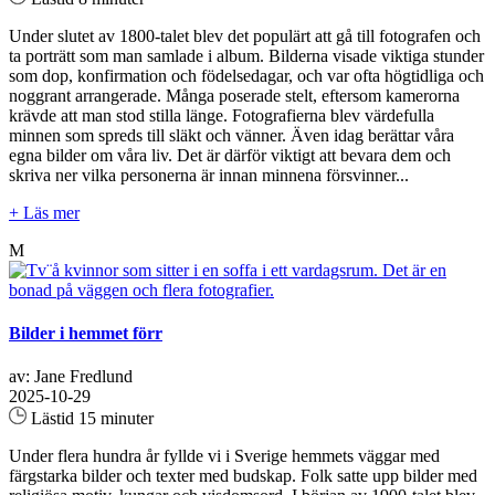
Under slutet av 1800-talet blev det populärt att gå till fotografen och
ta porträtt som man samlade i album. Bilderna visade viktiga stunder
som dop, konfirmation och födelsedagar, och var ofta högtidliga och
noggrant arrangerade. Många poserade stelt, eftersom kamerorna
krävde att man stod stilla länge. Fotografierna blev värdefulla
minnen som spreds till släkt och vänner. Även idag berättar våra
egna bilder om våra liv. Det är därför viktigt att bevara dem och
skriva ner vilka personerna är innan minnena försvinner...
+ Läs mer
M
Bilder i hemmet förr
av: Jane Fredlund
2025-10-29
Lästid 15 minuter
Under flera hundra år fyllde vi i Sverige hemmets väggar med
färgstarka bilder och texter med budskap. Folk satte upp bilder med