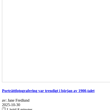
Porträttfotografering var trendigt i början av 1900-talet
av: Jane Fredlund
2025-10-30
Lästid 8 minuter