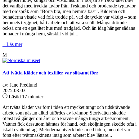
religiösa motiv, kungar och visdomsord. I början av 1900-talet blev
det vanligt med tryckta tavlor från Tyskland och broderade tygtavlor
med ordspråk som "Borta bra, men hemma bäst". Bilderna och
bonaderna visade vad folk trodde på, vad de tyckte var viktigt – som
hemmets trygghet, hårt arbete och att vara snäll. Många drömde
också om ett eget litet hus med trädgård. Och än idag hänger sådana
bonader i många hem, särskilt vid jul...
+ Läs mer
M
Att tvätta kläder och textilier var slitsamt förr
av: Jane Fredlund
2025-03-03
Lästid 17 minuter
Att tvätta kläder var förr i tiden ett mycket tungt och tidskrävande
arbete som nästan alltid utfördes av kvinnor. Stortvätten skedde
oftast två gånger om året och krävde många tunga arbetsmoment.
Vattnet fick dessutom hämtas för hand, och sköljningen skedde ofta i
iskalla vattendrag. Metoderna utvecklades med tiden, men det var
först efter tvättmaskinens intåg som arbetet blev lättare...