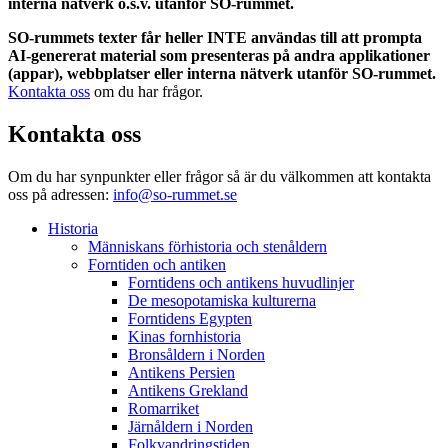
interna nätverk o.s.v. utanför SO-rummet.
SO-rummets texter får heller INTE användas till att prompta
AI-genererat material som presenteras på andra applikationer
(appar), webbplatser eller interna nätverk utanför SO-rummet.
Kontakta oss
om du har frågor.
Kontakta oss
Om du har synpunkter eller frågor så är du välkommen att kontakta
oss på adressen:
info@so-rummet.se
Historia
Människans förhistoria och stenåldern
Forntiden och antiken
Forntidens och antikens huvudlinjer
De mesopotamiska kulturerna
Forntidens Egypten
Kinas fornhistoria
Bronsåldern i Norden
Antikens Persien
Antikens Grekland
Romarriket
Järnåldern i Norden
Folkvandringstiden