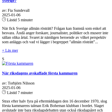
Sverige?
av: Fia Sundevall
2025-01-06
Lästid 5 minuter
När fick Sverige allmän rösträtt? Frågan kan framstå som enkel att
besvara. Ändå anger forskare, journalister, politiker och museer inte
sällan olika årtal. Svaret är nämligen beroende av vilket perspektiv
som anläggs och vad vi lägger i begreppet ”allmän rösträtt”...
+ Läs mer
S
När riksdagens avskaffade första kammaren
av: Torbjörn Nilsson
2025-01-06
Lästid 7 minuter
Strax efter halv fyra på eftermiddagen den 16 december 1970, slog
första kammarens talman Erik Boheman klubban i bordet. Slaget
avslutade inte bara riksdagsdebatten utan också riksdagsåret och