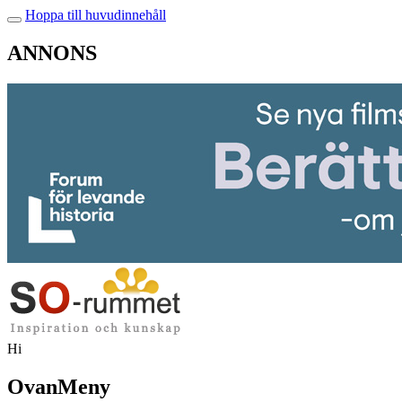
Hoppa till huvudinnehåll
ANNONS
Hi
OvanMeny