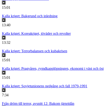
15:01
Kalla kriget: Bakgrund och inledning
13:40
Kalla kriget: Koreakriget, töväder och revolter
13:32
Kalla kriget: Terrorbalansen och kubakrisen
15:01
Kalla kriget: Pragvåren, rymdkapplöpningen, ekonomi i väst och öst
15:01
Kalla kriget: Sovjetunionens nedgång och fall 1979-1991
7:34
Från dröm till terror, avsnitt 12: Bakom järnridån