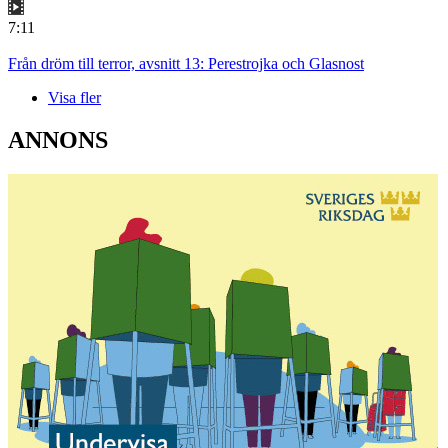
7:11
Från dröm till terror, avsnitt 13: Perestrojka och Glasnost
Visa fler
ANNONS