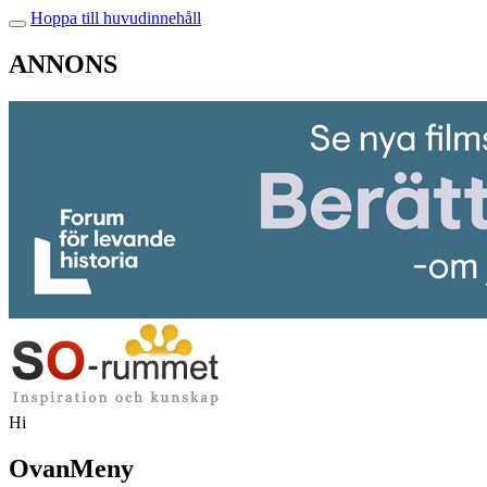
Hoppa till huvudinnehåll
ANNONS
Hi
OvanMeny