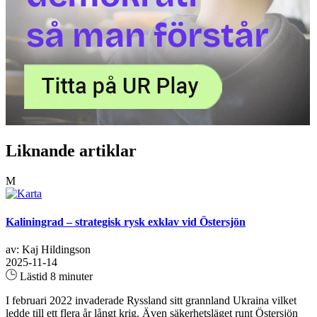
Liknande artiklar
M
Kaliningrad – strategisk rysk exklav vid Östersjön
av: Kaj Hildingson
2025-11-14
Lästid 8 minuter
I februari 2022 invaderade Ryssland sitt grannland Ukraina vilket
ledde till ett flera år långt krig. Även säkerhetsläget runt Östersjön