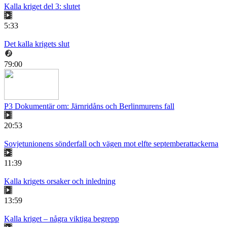
Kalla kriget del 3: slutet
5:33
Det kalla krigets slut
79:00
P3 Dokumentär om: Järnridåns och Berlinmurens fall
20:53
Sovjetunionens sönderfall och vägen mot elfte septemberattackerna
11:39
Kalla krigets orsaker och inledning
13:59
Kalla kriget – några viktiga begrepp