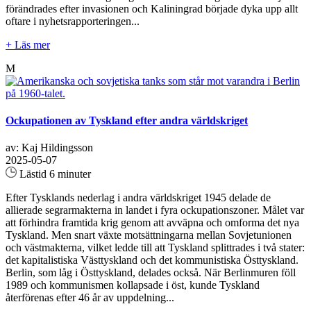
förändrades efter invasionen och Kaliningrad började dyka upp allt
oftare i nyhetsrapporteringen...
+ Läs mer
M
Ockupationen av Tyskland efter andra världskriget
av: Kaj Hildingsson
2025-05-07
Lästid 6 minuter
Efter Tysklands nederlag i andra världskriget 1945 delade de
allierade segrarmakterna in landet i fyra ockupationszoner. Målet var
att förhindra framtida krig genom att avväpna och omforma det nya
Tyskland. Men snart växte motsättningarna mellan Sovjetunionen
och västmakterna, vilket ledde till att Tyskland splittrades i två stater:
det kapitalistiska Västtyskland och det kommunistiska Östtyskland.
Berlin, som låg i Östtyskland, delades också. När Berlinmuren föll
1989 och kommunismen kollapsade i öst, kunde Tyskland
återförenas efter 46 år av uppdelning...