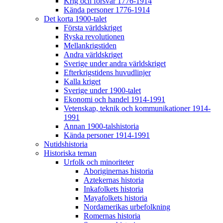
Krig och försvar 1776-1914
Kända personer 1776-1914
Det korta 1900-talet
Första världskriget
Ryska revolutionen
Mellankrigstiden
Andra världskriget
Sverige under andra världskriget
Efterkrigstidens huvudlinjer
Kalla kriget
Sverige under 1900-talet
Ekonomi och handel 1914-1991
Vetenskap, teknik och kommunikationer 1914-
1991
Annan 1900-talshistoria
Kända personer 1914-1991
Nutidshistoria
Historiska teman
Urfolk och minoriteter
Aboriginernas historia
Aztekernas historia
Inkafolkets historia
Mayafolkets historia
Nordamerikas urbefolkning
Romernas historia