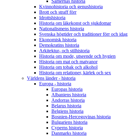
Samernas historia
Kvinnohistoria och genushistoria
Brott och straff förr
Idrottshistoria
Historia om läkekonst och sjukdomar
Nationalismens historia
Svenska högtider och traditioner förr och idag
Ekonomisk historia
Demokratins historia
Arkitektur- och stilhistoria
Historia om mode, utseende och hygien
Historia om mat och matvanor
Historia om tobak och alkohol
Historia om relationer, kärlek och sex
Världens länder - historia
Europa - historia
Europas historia
Albaniens historia
Andorras historia
Belarus historia
Belgiens historia
Bosnien-Hercegovinas historia
Bulgariens historia
Cyperns historia
Danmarks historia