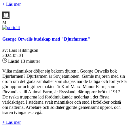
+ Läs mer
M
George Orwells budskap med "Djurfarmen"
av: Lars Hildingson
2024-05-31
Lästid 13 minuter
Vilka människor döljer sig bakom djuren i George Orwells bok
Djurfarmen? Djurfarmen är Sovjetunionen. Gamle majoren med sin
dröm om det goda samhället som skapas när de fattiga och förtryckta
gör uppror och griper makten är Karl Marx. Manor Farm, som
förvandlas till Animal Farm, är Ryssland, där uppror bröt ut 1917.
De ryska trupperna led förödmjukande nederlag i det första
världskriget. I städerna svalt människor och stod i brödköer också
om nätterna. Arbetare och soldater gjorde gemensamt uppror, och
tsaren tvingades avgå...
+ Läs mer