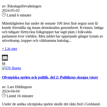
av: Riksdagsförvaltningen
2024-05-02
Lästid 6 minuter
Mänskligheten har under de senaste 100 åren firat segrar som få
kunde föreställa sig innan demokratins genombrott. Kvinnor, fattiga
och tidigare förtryckta folkgrupper har tagit plats i folkvalda
parlament över världen. Men jublet har upprepade gånger tystats av
stöveltramp, kupper och våldsamma bakslag...
+ Läs mer
M
Olympiska spelen och politik, del 2: Politikens skugga växer
av: Lars Hildingson
2024-04-04
Lästid 16 minuter
Under de antika olympiska spelen skulle det råda fred i Grekland.