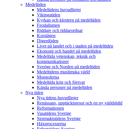
Medeltiden
Medeltidens huvudlinjer
Vikingatiden
Kyrkan och klostren på medeltiden
Feodalismen
Riddare och riddarordnar
Korstågen
Digerdöden
Livet på landet och i staden på medeltiden
Ekonomi och handel på medeltiden
Medeltida vetenskap, teknik och
kommunikationer
Sverige och Norden på medeltiden
Medeltidens muslimska värld
Mongolerna
Medeltida krig och försvar
Kända personer på medeltiden
Nya tiden
Nya tidens huvudlinjer
Renässans, upptäcktsresor och en ny världsbild
Reformationen
Vasatidens Sverige
Stormaktstidens Sverige
Häxprocesserna
Frihetstidens Sverige