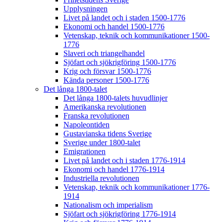
Upplysningen
Livet på landet och i staden 1500-1776
Ekonomi och handel 1500-1776
Vetenskap, teknik och kommunikationer 1500-
1776
Slaveri och triangelhandel
Sjöfart och sjökrigföring 1500-1776
Krig och försvar 1500-1776
Kända personer 1500-1776
Det långa 1800-talet
Det långa 1800-talets huvudlinjer
Amerikanska revolutionen
Franska revolutionen
Napoleontiden
Gustavianska tidens Sverige
Sverige under 1800-talet
Emigrationen
Livet på landet och i staden 1776-1914
Ekonomi och handel 1776-1914
Industriella revolutionen
Vetenskap, teknik och kommunikationer 1776-
1914
Nationalism och imperialism
Sjöfart och sjökrigföring 1776-1914