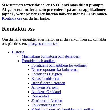
SO-rummets texter får heller INTE användas till att prompta
AI-genererat material som presenteras på andra applikationer
(appar), webbplatser eller interna nätverk utanför SO-rummet.
Kontakta oss
om du har frågor.
Kontakta oss
Om du har synpunkter eller frågor så är du välkommen att kontakta
oss på adressen:
info@so-rummet.se
Historia
Människans förhistoria och stenåldern
Forntiden och antiken
Forntidens och antikens huvudlinjer
De mesopotamiska kulturerna
Forntidens Egypten
Kinas fornhistoria
Bronsåldern i Norden
Antikens Persien
Antikens Grekland
Romarriket
Järnåldern i Norden
Folkvandringstiden
Kända personer på forntiden och antiken