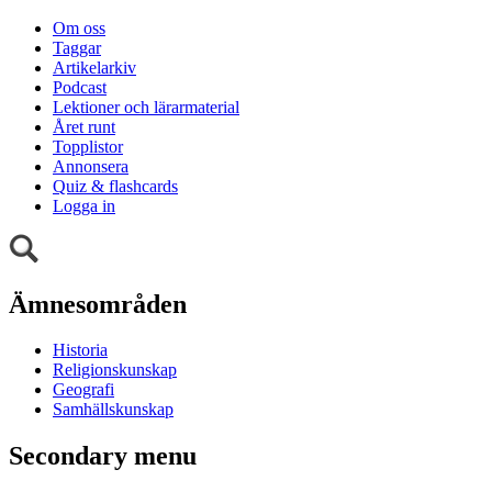
Om oss
Taggar
Artikelarkiv
Podcast
Lektioner och lärarmaterial
Året runt
Topplistor
Annonsera
Quiz & flashcards
Logga in
Ämnesområden
Historia
Religionskunskap
Geografi
Samhällskunskap
Secondary menu