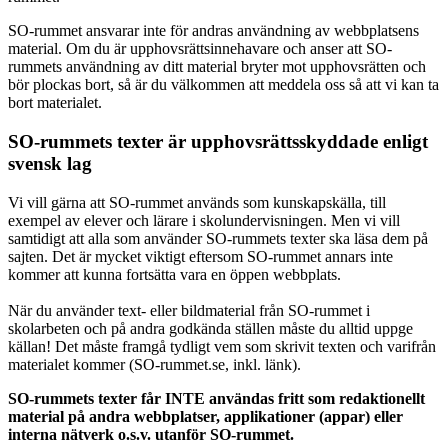
SO-rummet ansvarar inte för andras användning av webbplatsens
material. Om du är upphovsrättsinnehavare och anser att SO-
rummets användning av ditt material bryter mot upphovsrätten och
bör plockas bort, så är du välkommen att meddela oss så att vi kan ta
bort materialet.
SO-rummets texter är upphovsrättsskyddade enligt
svensk lag
Vi vill gärna att SO-rummet används som kunskapskälla, till
exempel av elever och lärare i skolundervisningen. Men vi vill
samtidigt att alla som använder SO-rummets texter ska läsa dem på
sajten. Det är mycket viktigt eftersom SO-rummet annars inte
kommer att kunna fortsätta vara en öppen webbplats.
När du använder text- eller bildmaterial från SO-rummet i
skolarbeten och på andra godkända ställen måste du alltid uppge
källan! Det måste framgå tydligt vem som skrivit texten och varifrån
materialet kommer (SO-rummet.se, inkl. länk).
SO-rummets texter får INTE användas fritt som redaktionellt
material på andra webbplatser, applikationer (appar) eller
interna nätverk o.s.v. utanför SO-rummet.