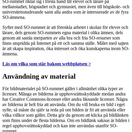
SO-rummet riktar sig i första hand till elever och lärare på
mellanstadiet, högstadiet och gymnasiet, men även till högskole- och
universitetsstuderande samt alla andra som är intresserade av de fyra
SO-ämnena.
Syftet med SO-rummet är att förenkla arbetet i skolan för elever och
lärare, dels genom SO-rummets egna material i olika ämnen, dels
genom att samla merparten av alla bra och fria SO-resurser som
finns utspridda på Internet på ett och samma ställe. Målet med sajten
är att skapa inspiration, öka intresset och öka kunskaperna inom SO-
ämnena.
Läs om vilka som står bakom webbplatsen >
Användning av material
För bildmaterialet på SO-rummet gäller i allmänhet olika typer av
licenser. Många av bilderna är upphovsrättsskyddade medan andra
har Creative Commons-licenser eller andra liknande licenser. Några
av bilderna är helt fria att använda. Om du vill bruka en bild i eget
syfte, så måste du själv ta reda på om bilden är fri att använda eller
vilka villkor som gäller. Detta gör du genom att klicka på bildlänken
som finns under de flesta bilderna. Om en bildlänk saknas är bilden i
regel upphovsrättsskyddad och kan inte användas utanför SO-
rummet.