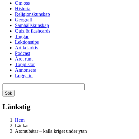
Om oss
Historia
Religionskunskap
Geografi
Samhällskunskap
Quiz & flashcards
Taggar
Lektionstips
Artikelarkiv
Podcast
Året runt
Topplistor
Annonsera
Logga in
Länkstig
Hem
Länkar
Atomubåtar – kalla kriget under ytan