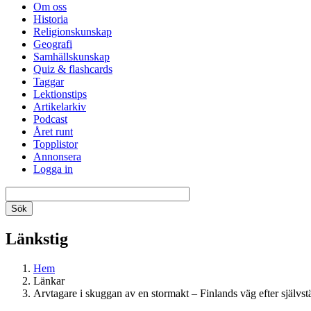
Om oss
Historia
Religionskunskap
Geografi
Samhällskunskap
Quiz & flashcards
Taggar
Lektionstips
Artikelarkiv
Podcast
Året runt
Topplistor
Annonsera
Logga in
Länkstig
Hem
Länkar
Arvtagare i skuggan av en stormakt – Finlands väg efter självs