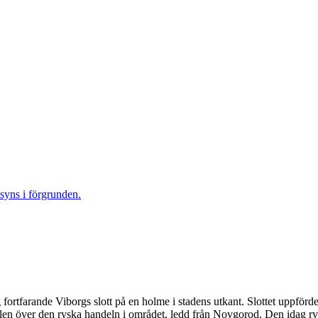
ig fortfarande Viborgs slott på en holme i stadens utkant. Slottet uppför
rollen över den ryska handeln i området, ledd från Novgorod. Den idag r