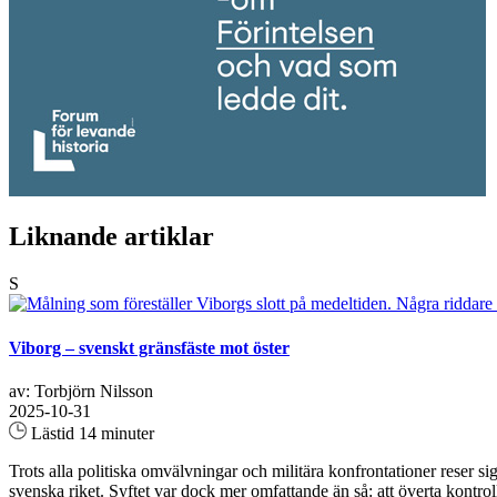
Liknande artiklar
S
Viborg – svenskt gränsfäste mot öster
av: Torbjörn Nilsson
2025-10-31
Lästid 14 minuter
Trots alla politiska omvälvningar och militära konfrontationer reser s
svenska riket. Syftet var dock mer omfattande än så: att överta kont