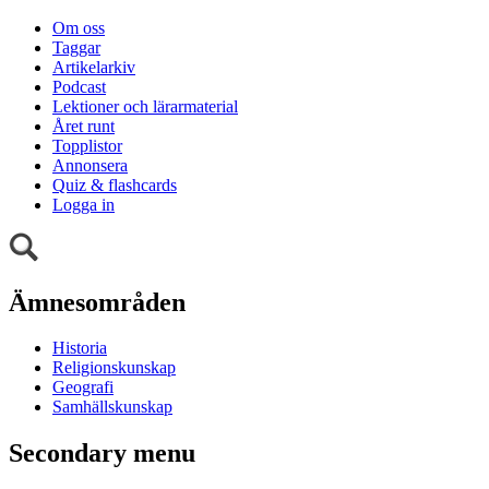
Om oss
Taggar
Artikelarkiv
Podcast
Lektioner och lärarmaterial
Året runt
Topplistor
Annonsera
Quiz & flashcards
Logga in
Ämnesområden
Historia
Religionskunskap
Geografi
Samhällskunskap
Secondary menu