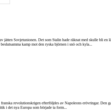
v jätten Sovjetunionen. Det som Stalin hade räknat med skulle bli en lä
as beslutsamma kamp mot den ryska björnen i snö och kyla...
De franska revolutionskrigen efterföljdes av Napoleons erövringar. Den g
itik i det nya Europa som började ta form...