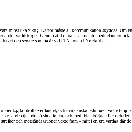
n vara minst lika viktig. Därför måste all kommunikation skyddas. Om e
nder andra världskriget. Genom att kunna läsa kodade meddelanden fick 
a havet och senare samma år vid El Alamein i Nordafrika...
pper tog kontroll över landet, och den danska ledningen valde tidigt 
sig, andra tjänade på situationen, och med tiden började fler och fler g
strejker och motståndsgrupper växte fram – mitt i en grå vardag där de