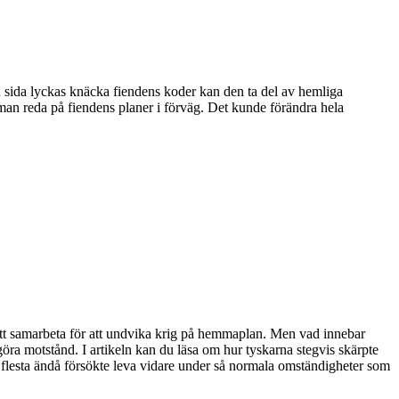
n sida lyckas knäcka fiendens koder kan den ta del av hemliga
man reda på fiendens planer i förväg. Det kunde förändra hela
att samarbeta för att undvika krig på hemmaplan. Men vad innebar
öra motstånd. I artikeln kan du läsa om hur tyskarna stegvis skärpte
 flesta ändå försökte leva vidare under så normala omständigheter som