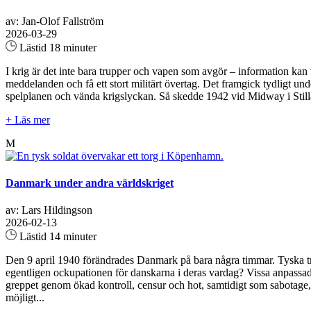
av: Jan-Olof Fallström
2026-03-29
Lästid 18 minuter
I krig är det inte bara trupper och vapen som avgör – information ka
meddelanden och få ett stort militärt övertag. Det framgick tydligt u
spelplanen och vända krigslyckan. Så skedde 1942 vid Midway i Still
+ Läs mer
M
Danmark under andra världskriget
av: Lars Hildingson
2026-02-13
Lästid 14 minuter
Den 9 april 1940 förändrades Danmark på bara några timmar. Tyska tru
egentligen ockupationen för danskarna i deras vardag? Vissa anpassade 
greppet genom ökad kontroll, censur och hot, samtidigt som sabotage, 
möjligt...