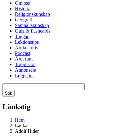
Om oss
Historia
Religionskunskap
Geografi
Samhällskunskap
Quiz & flashcards
Taggar
Lektionstips
Artikelarkiv
Podcast
Året runt
Topplistor
Annonsera
Logga in
Länkstig
Hem
Länkar
Adolf Hitler