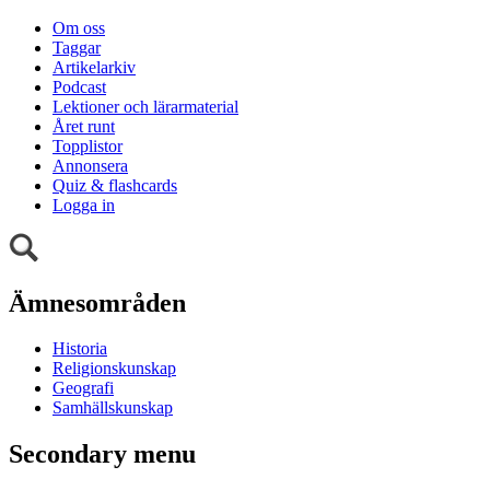
Om oss
Taggar
Artikelarkiv
Podcast
Lektioner och lärarmaterial
Året runt
Topplistor
Annonsera
Quiz & flashcards
Logga in
Ämnesområden
Historia
Religionskunskap
Geografi
Samhällskunskap
Secondary menu