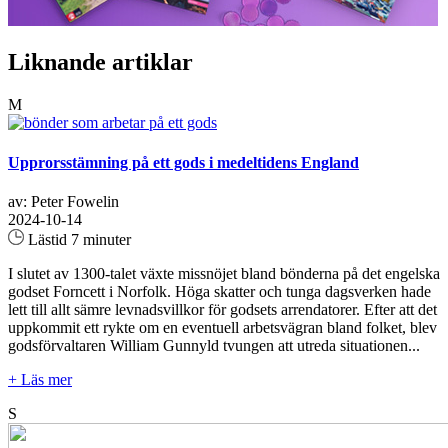
Liknande artiklar
M
Upprorsstämning på ett gods i medeltidens England
av: Peter Fowelin
2024-10-14
Lästid 7 minuter
I slutet av 1300-talet växte missnöjet bland bönderna på det engelska
godset Forncett i Norfolk. Höga skatter och tunga dagsverken hade
lett till allt sämre levnadsvillkor för godsets arrendatorer. Efter att det
uppkommit ett rykte om en eventuell arbetsvägran bland folket, blev
godsförvaltaren William Gunnyld tvungen att utreda situationen...
+ Läs mer
S