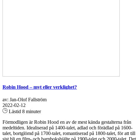
Robin Hood – myt eller verklighet?
av: Jan-Olof Fallström
2022-02-12
Lästid 8 minuter
Förmodligen är Robin Hood en av de mest kända gestalterna från
medeltiden. Idealiserad på 1400-talet, adlad och förädlad på 1600-
talet, bortglömd på 1700-talet, romantiserad på 1800-talet, för att till
sist bli en film- och barnbokshjälte på 1900-talet och 2000-talet. Det