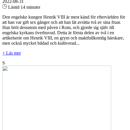
2022-08-31
Lästid 14 minuter
Den engelske kungen Henrik VIII är mest känd för eftervärlden för
att han var gift sex gånger och att han lät avrätta två av sina fruar.
Han bröt dessutom med påven i Rom, och gjorde sig själv till
engelska kyrkans överhuvud. Detta är första delen av två i en
artikelserie om Henrik VIII, en grym och maktfullkomlig härskare,
men också mycket bildad och kultiverad...
+ Läs mer
S