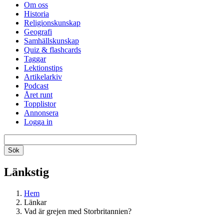
Om oss
Historia
Religionskunskap
Geografi
Samhällskunskap
Quiz & flashcards
Taggar
Lektionstips
Artikelarkiv
Podcast
Året runt
Topplistor
Annonsera
Logga in
Länkstig
Hem
Länkar
Vad är grejen med Storbritannien?