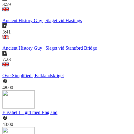
3:59
Ancient History Guy | Slaget vid Hastings
3:41
Ancient History Guy | Slaget vid Stamford Bridge
7:28
OverSimplified | Falklandskriget
48:00
Elisabet I – gift med England
43:00