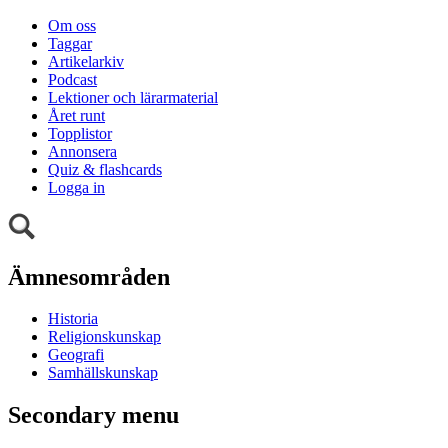
Om oss
Taggar
Artikelarkiv
Podcast
Lektioner och lärarmaterial
Året runt
Topplistor
Annonsera
Quiz & flashcards
Logga in
Ämnesområden
Historia
Religionskunskap
Geografi
Samhällskunskap
Secondary menu