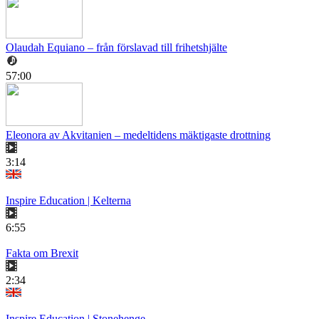
Olaudah Equiano – från förslavad till frihetshjälte
57:00
Eleonora av Akvitanien – medeltidens mäktigaste drottning
3:14
Inspire Education | Kelterna
6:55
Fakta om Brexit
2:34
Inspire Education | Stonehenge