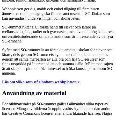
historia, religionskunskap, geografi och samhällskunskap.
Webbplatsen ger dig snabb och enkel tillgång till flera tusen
ämnestexter och pedagogiska filmer samt tusentals SO-länkar som
kan användas i undervisningen och skolarbeten.
SO-rummet riktar sig i första hand till elever och lärare på
mellanstadiet, högstadiet och gymnasiet, men även till högskole- och
universitetsstuderande samt alla andra som är intresserade av de fyra
SO-ämnena.
Syftet med SO-rummet är att förenkla arbetet i skolan för elever och
lärare, dels genom SO-rummets egna material i olika ämnen, dels
genom att samla merparten av alla bra och fria SO-resurser som
finns utspridda på Internet på ett och samma ställe. Målet med sajten
är att skapa inspiration, öka intresset och öka kunskaperna inom SO-
ämnena.
Läs om vilka som står bakom webbplatsen >
Användning av material
För bildmaterialet på SO-rummet gäller i allmänhet olika typer av
licenser. Många av bilderna är upphovsrättsskyddade medan andra
har Creative Commons-licenser eller andra liknande licenser. Några