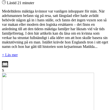
Lästid 21 minuter
Medeltidens mäktiga kvinnor var vanligen inhoppare för män. När
adelsmannen befann sig på resa, satt fängslad eller hade avlidit
behövde någon gå in i hans ställe, och fanns det ingen vuxen son så
var makan eller modern den logiska ersättaren – det finns en
anledning till att den tidens mäktiga familjer har liknats vid vår tids
familjeföretag. I den här artikeln kan du läsa om en kvinna som
verkar ha struntat fullständigt i alla idéer om att hon skulle basera sin
maktutövning på en man. Istället krävde hon Englands tron i sitt eget
namn och hon har gått till historien som kejsarinnan Matilda...
+ Läs mer
S