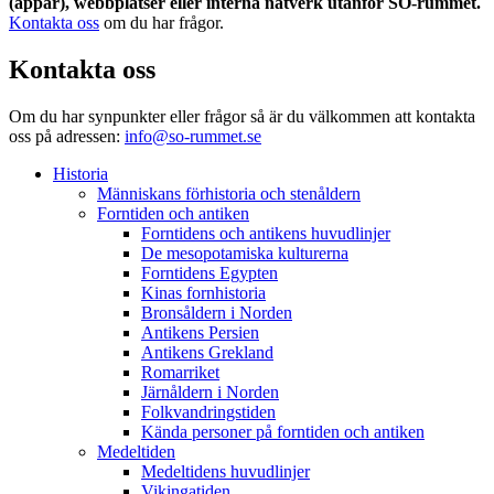
(appar), webbplatser eller interna nätverk utanför SO-rummet.
Kontakta oss
om du har frågor.
Kontakta oss
Om du har synpunkter eller frågor så är du välkommen att kontakta
oss på adressen:
info@so-rummet.se
Historia
Människans förhistoria och stenåldern
Forntiden och antiken
Forntidens och antikens huvudlinjer
De mesopotamiska kulturerna
Forntidens Egypten
Kinas fornhistoria
Bronsåldern i Norden
Antikens Persien
Antikens Grekland
Romarriket
Järnåldern i Norden
Folkvandringstiden
Kända personer på forntiden och antiken
Medeltiden
Medeltidens huvudlinjer
Vikingatiden