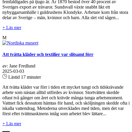
femfaldigades på tjugo år. År 1870 bestod över 40 procent av
Sveriges export av trävaror. Sundsvall växte snabbt likt ett
nybyggarsamhälle i guldrushens Klondyke. Arbetare kom från stora
delar av Sverige – män, kvinnor och barn. Alla slet vid sågen...
+ Läs mer
M
Att tvätta kläder och textilier var slitsamt förr
av: Jane Fredlund
2025-03-03
Lästid 17 minuter
Att tvätta kläder var förr i tiden ett mycket tungt och tidskrävande
arbete som nästan alltid utfördes av kvinnor. Stortvätten skedde
oftast två gånger om året och krävde många tunga arbetsmoment.
Vattnet fick dessutom hämtas för hand, och sköljningen skedde ofta i
iskalla vattendrag. Metoderna utvecklades med tiden, men det var
först efter tvättmaskinens intåg som arbetet blev lättare...
+ Läs mer