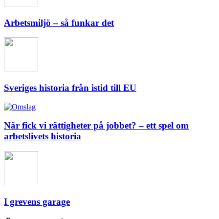
Arbetsmiljö – så funkar det
Sveriges historia från istid till EU
När fick vi rättigheter på jobbet? – ett spel om
arbetslivets historia
I grevens garage