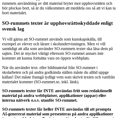
rummets användning av ditt material bryter mot upphovsrätten och
bör plockas bort, så är du välkommen att meddela oss så att vi kan ta
bort materialet.
SO-rummets texter är upphovsrättsskyddade enligt
svensk lag
Vi vill gärna att SO-rummet används som kunskapskälla, till
exempel av elever och lärare i skolundervisningen. Men vi vill
samtidigt att alla som använder SO-rummets texter ska läsa dem på
sajten. Det är mycket viktigt eftersom SO-rummet annars inte
kommer att kunna fortsätta vara en öppen webbplats.
När du använder text- eller bildmaterial från SO-rummet i
skolarbeten och på andra godkända ställen måste du alltid uppge
källan! Det måste framgå tydligt vem som skrivit texten och varifrån
materialet kommer (SO-rummet.se, inkl. länk).
SO-rummets texter får INTE användas fritt som redaktionellt
material på andra webbplatser, applikationer (appar) eller
interna nätverk o.s.v. utanför SO-rummet.
SO-rummets texter får heller INTE användas till att prompta
AI-genererat material som presenteras på andra applikationer