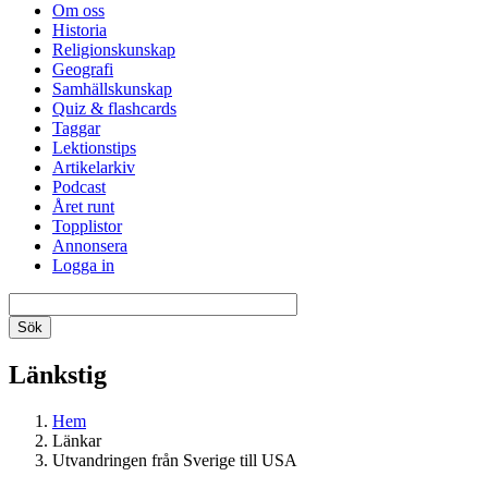
Om oss
Historia
Religionskunskap
Geografi
Samhällskunskap
Quiz & flashcards
Taggar
Lektionstips
Artikelarkiv
Podcast
Året runt
Topplistor
Annonsera
Logga in
Länkstig
Hem
Länkar
Utvandringen från Sverige till USA