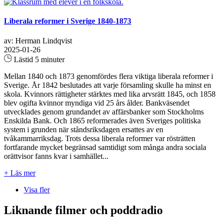
Liberala reformer i Sverige 1840-1873
av: Herman Lindqvist
2025-01-26
Lästid 5 minuter
Mellan 1840 och 1873 genomfördes flera viktiga liberala reformer i
Sverige. År 1842 beslutades att varje församling skulle ha minst en
skola. Kvinnors rättigheter stärktes med lika arvsrätt 1845, och 1858
blev ogifta kvinnor myndiga vid 25 års ålder. Bankväsendet
utvecklades genom grundandet av affärsbanker som Stockholms
Enskilda Bank. Och 1865 reformerades även Sveriges politiska
system i grunden när ståndsriksdagen ersattes av en
tvåkammarriksdag. Trots dessa liberala reformer var rösträtten
fortfarande mycket begränsad samtidigt som många andra sociala
orättvisor fanns kvar i samhället...
+ Läs mer
Visa fler
Liknande filmer och poddradio