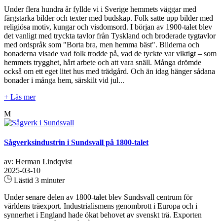
Under flera hundra år fyllde vi i Sverige hemmets väggar med
färgstarka bilder och texter med budskap. Folk satte upp bilder med
religiösa motiv, kungar och visdomsord. I början av 1900-talet blev
det vanligt med tryckta tavlor från Tyskland och broderade tygtavlor
med ordspråk som "Borta bra, men hemma bäst". Bilderna och
bonaderna visade vad folk trodde på, vad de tyckte var viktigt – som
hemmets trygghet, hårt arbete och att vara snäll. Många drömde
också om ett eget litet hus med trädgård. Och än idag hänger sådana
bonader i många hem, särskilt vid jul...
+ Läs mer
M
Sågverksindustrin i Sundsvall på 1800-talet
av: Herman Lindqvist
2025-03-10
Lästid 3 minuter
Under senare delen av 1800-talet blev Sundsvall centrum för
världens träexport. Industrialismens genombrott i Europa och i
synnerhet i England hade ökat behovet av svenskt trä. Exporten