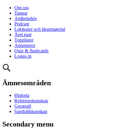
Om oss
Taggar
Artikelarkiv
Podcast
Lektioner och lärarmaterial
Året runt
Topplistor
Annonsera
Quiz & flashcards
Logga in
Ämnesområden
Historia
Religionskunskap
Geografi
Samhällskunskap
Secondary menu