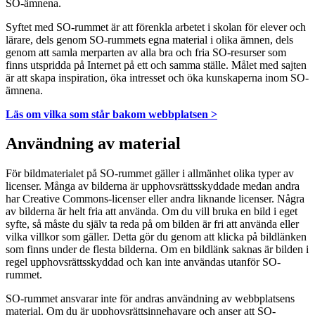
SO-ämnena.
Syftet med SO-rummet är att förenkla arbetet i skolan för elever och
lärare, dels genom SO-rummets egna material i olika ämnen, dels
genom att samla merparten av alla bra och fria SO-resurser som
finns utspridda på Internet på ett och samma ställe. Målet med sajten
är att skapa inspiration, öka intresset och öka kunskaperna inom SO-
ämnena.
Läs om vilka som står bakom webbplatsen >
Användning av material
För bildmaterialet på SO-rummet gäller i allmänhet olika typer av
licenser. Många av bilderna är upphovsrättsskyddade medan andra
har Creative Commons-licenser eller andra liknande licenser. Några
av bilderna är helt fria att använda. Om du vill bruka en bild i eget
syfte, så måste du själv ta reda på om bilden är fri att använda eller
vilka villkor som gäller. Detta gör du genom att klicka på bildlänken
som finns under de flesta bilderna. Om en bildlänk saknas är bilden i
regel upphovsrättsskyddad och kan inte användas utanför SO-
rummet.
SO-rummet ansvarar inte för andras användning av webbplatsens
material. Om du är upphovsrättsinnehavare och anser att SO-