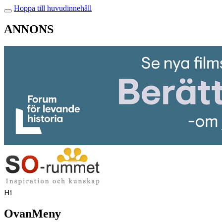
Hoppa till huvudinnehåll
ANNONS
Hi
OvanMeny