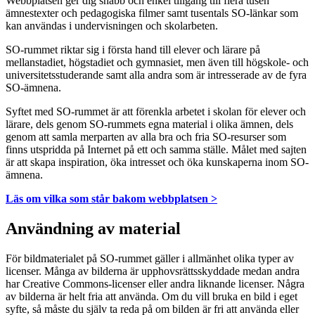
Webbplatsen ger dig snabb och enkel tillgång till flera tusen
ämnestexter och pedagogiska filmer samt tusentals SO-länkar som
kan användas i undervisningen och skolarbeten.
SO-rummet riktar sig i första hand till elever och lärare på
mellanstadiet, högstadiet och gymnasiet, men även till högskole- och
universitetsstuderande samt alla andra som är intresserade av de fyra
SO-ämnena.
Syftet med SO-rummet är att förenkla arbetet i skolan för elever och
lärare, dels genom SO-rummets egna material i olika ämnen, dels
genom att samla merparten av alla bra och fria SO-resurser som
finns utspridda på Internet på ett och samma ställe. Målet med sajten
är att skapa inspiration, öka intresset och öka kunskaperna inom SO-
ämnena.
Läs om vilka som står bakom webbplatsen >
Användning av material
För bildmaterialet på SO-rummet gäller i allmänhet olika typer av
licenser. Många av bilderna är upphovsrättsskyddade medan andra
har Creative Commons-licenser eller andra liknande licenser. Några
av bilderna är helt fria att använda. Om du vill bruka en bild i eget
syfte, så måste du själv ta reda på om bilden är fri att använda eller