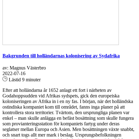
Bakgrunden till holländarnas kolonisering av Sydafrika
av: Magnus Västerbro
2022-07-16
Lästid 9 minuter
Efter att holländarna år 1652 anlagt ett fort i närheten av
Godahoppsudden vid Afrikas sydspets, gick den europeiska
koloniseringen av Afrika in i en ny fas. I början, när det holländska
ostindiska kompaniet kom till området, fanns inga planer på att
kontrollera stora territorier. Tvärtom, den ursprungliga planen var
enkel – man skulle anlägga en befäst bosättning som skulle fungera
som provianteringsstation för kompaniets fartyg under deras
seglatser mellan Europa och Asien. Men bosättningen växte snabbt,
och snart togs allt mer mark i beslag. Ursprungsbefolkningen