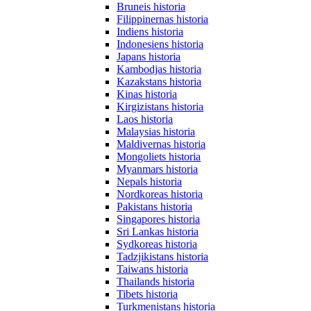
Bruneis historia
Filippinernas historia
Indiens historia
Indonesiens historia
Japans historia
Kambodjas historia
Kazakstans historia
Kinas historia
Kirgizistans historia
Laos historia
Malaysias historia
Maldivernas historia
Mongoliets historia
Myanmars historia
Nepals historia
Nordkoreas historia
Pakistans historia
Singapores historia
Sri Lankas historia
Sydkoreas historia
Tadzjikistans historia
Taiwans historia
Thailands historia
Tibets historia
Turkmenistans historia