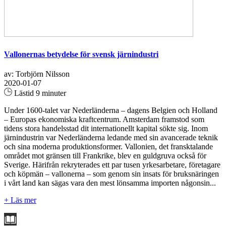
Vallonernas betydelse för svensk järnindustri
av: Torbjörn Nilsson
2020-01-07
Lästid 9 minuter
Under 1600-talet var Nederländerna – dagens Belgien och Holland
– Europas ekonomiska kraftcentrum. Amsterdam framstod som
tidens stora handelsstad dit internationellt kapital sökte sig. Inom
järnindustrin var Nederländerna ledande med sin avancerade teknik
och sina moderna produktionsformer. Vallonien, det fransktalande
området mot gränsen till Frankrike, blev en guldgruva också för
Sverige. Härifrån rekryterades ett par tusen yrkesarbetare, företagare
och köpmän – vallonerna – som genom sin insats för bruksnäringen
i vårt land kan sägas vara den mest lönsamma importen någonsin...
+ Läs mer