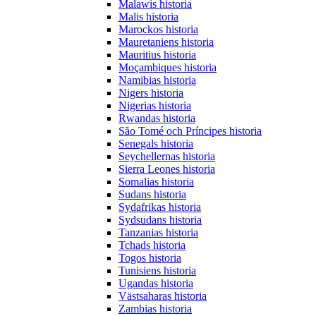
Malawis historia
Malis historia
Marockos historia
Mauretaniens historia
Mauritius historia
Moçambiques historia
Namibias historia
Nigers historia
Nigerias historia
Rwandas historia
São Tomé och Príncipes historia
Senegals historia
Seychellernas historia
Sierra Leones historia
Somalias historia
Sudans historia
Sydafrikas historia
Sydsudans historia
Tanzanias historia
Tchads historia
Togos historia
Tunisiens historia
Ugandas historia
Västsaharas historia
Zambias historia