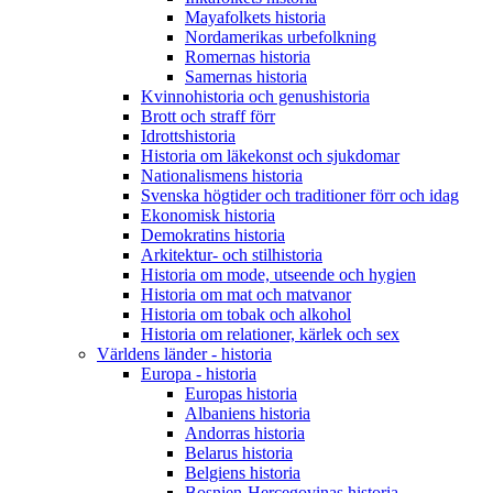
Mayafolkets historia
Nordamerikas urbefolkning
Romernas historia
Samernas historia
Kvinnohistoria och genushistoria
Brott och straff förr
Idrottshistoria
Historia om läkekonst och sjukdomar
Nationalismens historia
Svenska högtider och traditioner förr och idag
Ekonomisk historia
Demokratins historia
Arkitektur- och stilhistoria
Historia om mode, utseende och hygien
Historia om mat och matvanor
Historia om tobak och alkohol
Historia om relationer, kärlek och sex
Världens länder - historia
Europa - historia
Europas historia
Albaniens historia
Andorras historia
Belarus historia
Belgiens historia
Bosnien-Hercegovinas historia