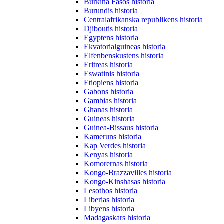
Burkina Fasos historia
Burundis historia
Centralafrikanska republikens historia
Djiboutis historia
Egyptens historia
Ekvatorialguineas historia
Elfenbenskustens historia
Eritreas historia
Eswatinis historia
Etiopiens historia
Gabons historia
Gambias historia
Ghanas historia
Guineas historia
Guinea-Bissaus historia
Kameruns historia
Kap Verdes historia
Kenyas historia
Komorernas historia
Kongo-Brazzavilles historia
Kongo-Kinshasas historia
Lesothos historia
Liberias historia
Libyens historia
Madagaskars historia