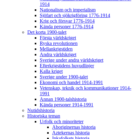
1914
Nationalism och imperialism
Sjöfart och sjökrigföring 1776-1914
Krig och försvar 1776-1914
Kända personer 1776-1914
Det korta 1900-talet
Första världskriget
Ryska revolutionen
Mellankrigstiden
Andra världskriget
Sverige under andra världskriget
Efterkrigstidens huvudlinjer
Kalla kriget
Sverige under 1900-talet
Ekonomi och handel 1914-1991
Vetenskap, teknik och kommunikationer 1914-
1991
Annan 1900-talshistoria
Kända personer 1914-1991
Nutidshistoria
Historiska teman
Urfolk och minoriteter
Aboriginernas historia
Aztekernas historia
Inkafolkets historia