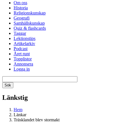
Om oss
Historia
Religionskunskap
Geografi
Samhällskunskap
Quiz & flashcards
Taggar
Lektionstips
Artikelarkiv
Podcast
Året runt
Topplistor
Annonsera
Logga in
Länkstig
Hem
Länkar
Träsklandet blev stormakt