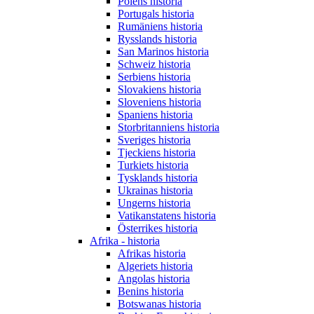
Polens historia
Portugals historia
Rumäniens historia
Rysslands historia
San Marinos historia
Schweiz historia
Serbiens historia
Slovakiens historia
Sloveniens historia
Spaniens historia
Storbritanniens historia
Sveriges historia
Tjeckiens historia
Turkiets historia
Tysklands historia
Ukrainas historia
Ungerns historia
Vatikanstatens historia
Österrikes historia
Afrika - historia
Afrikas historia
Algeriets historia
Angolas historia
Benins historia
Botswanas historia