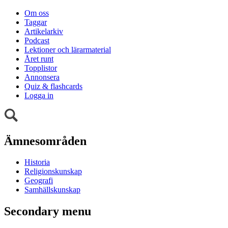
Om oss
Taggar
Artikelarkiv
Podcast
Lektioner och lärarmaterial
Året runt
Topplistor
Annonsera
Quiz & flashcards
Logga in
Ämnesområden
Historia
Religionskunskap
Geografi
Samhällskunskap
Secondary menu