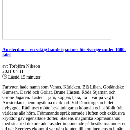
Amsterdam – en viktig handelspartner för Sverige under 1600-
talet
av: Torbjörn Nilsson
2021-04-11
Lästid 15 minuter
Fartygen hade namn som Venus, Kärleken, Blå Liljan, Gotländske
Gumsen, David och Goliat, Brune Hästen, Röda Stjärnan och
Gröne Jägaren. Lasten – järn, koppar, tjära, trä – var på väg till
Amsterdams penningstinna marknad. Vid Damtorget och det
nybyggda Rådhuset mötte besättningarna köpmän och sjöfolk från
världens alla hörn. Främmande språk surrade i luften och exklusiva
kryddor gav egenartade dofter. Stadens magnifika köpmannahus
med sina rikt dekorerade fasader imponerade på besökarna under en
tid när Sveriges ekonomi var nära knuten till kontinentens och när