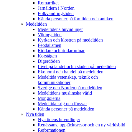
Romarriket
Järnåldern i Norden
Folkvandringstiden
Kända personer på forntiden och antiken
Medeltiden
Medeltidens huvudlinjer
Vikingatiden
Kyrkan och klostren på medeltiden
Feodalismen
Riddare och riddarordnar
Korstågen
Digerdöden
Livet på landet och i staden på medeltiden
Ekonomi och handel på medeltiden
Medeltida vetenskap, teknik och
kommunikationer
Sverige och Norden på medeltiden
Medeltidens muslimska värld
Mongolerna
Medeltida krig och försvar
Kända personer på medeltiden
Nya tiden
Nya tidens huvudlinjer
Renässans, upptäcktsresor och en ny världsbild
Reformationen