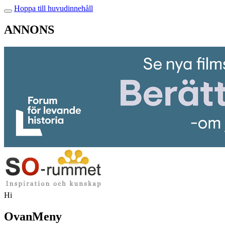
Hoppa till huvudinnehåll
ANNONS
Hi
OvanMeny