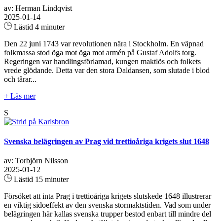
av: Herman Lindqvist
2025-01-14
Lästid 4 minuter
Den 22 juni 1743 var revolutionen nära i Stockholm. En väpnad
folkmassa stod öga mot öga mot armén på Gustaf Adolfs torg.
Regeringen var handlingsförlamad, kungen maktlös och folkets
vrede glödande. Detta var den stora Daldansen, som slutade i blod
och tårar...
+ Läs mer
S
Svenska belägringen av Prag vid trettioåriga krigets slut 1648
av: Torbjörn Nilsson
2025-01-12
Lästid 15 minuter
Försöket att inta Prag i trettioåriga krigets slutskede 1648 illustrerar
en viktig sidoeffekt av den svenska stormaktstiden. Vad som under
belägringen här kallas svenska trupper bestod enbart till mindre del