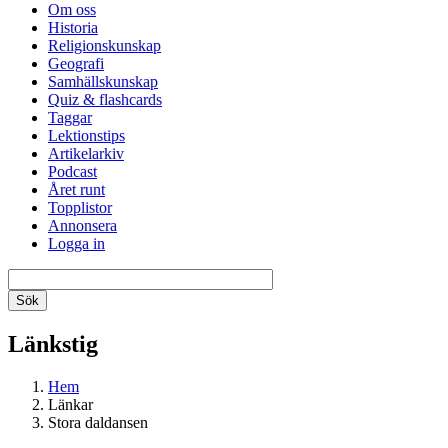
Om oss
Historia
Religionskunskap
Geografi
Samhällskunskap
Quiz & flashcards
Taggar
Lektionstips
Artikelarkiv
Podcast
Året runt
Topplistor
Annonsera
Logga in
Länkstig
Hem
Länkar
Stora daldansen