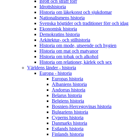
Brott och straff förr
Idrottshistoria
Historia om läkekonst och sjukdomar
Nationalismens historia
Svenska högtider och traditioner förr och idag
Ekonomisk historia
Demokratins historia
Arkitektur- och stilhistoria
Historia om mode, utseende och hygien
Historia om mat och matvanor
Historia om tobak och alkohol
Historia om relationer, kärlek och sex
Världens länder - historia
Europa - historia
Europas historia
Albaniens historia
Andorras historia
Belarus historia
Belgiens historia
Bosnien-Hercegovinas historia
Bulgariens historia
Cyperns historia
Danmarks historia
Estlands historia
Finlands historia