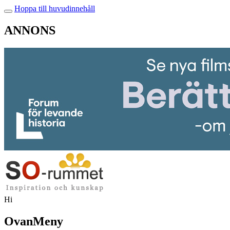
Hoppa till huvudinnehåll
ANNONS
Hi
OvanMeny