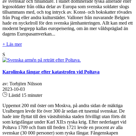
av svenskar och finländare. I stället dominerade tyska allierade eller
legosoldater från olika delar av Europa som svenska soldater slogs
tillsammans med, och tog intryck av. Konst- och bokskatter rövades
från Prag eller andra kulturstäder. Valloner från nuvarande Belgien
hade en nyckelroll för den svenska järnhanteringen. Allt kan med ett
modernt begrepp kallas europeisering, om än mer våldspräglad än
dagens Europasamverkan...
+ Läs mer
S
Karolinska fångar efter katastrofen vid Poltava
av: Torbjörn Nilsson
2023-10-03
Lästid 15 minuter
Uppemot 200 mil öster om Moskva, på andra sidan de mäktiga
Uralbergen levde för över 300 år sedan ett tusental svenskar. De
hade inte flyttat till den västsibiriska staden frivilligt utan förts dit
som krigsfångar under Karl XII:s ryska krig. Efter nederlaget vid
Poltava 1709 och fram till freden 1721 levde en procent av alla
svenskar (30 000 personer) som ryska fångar. Fångenskapen