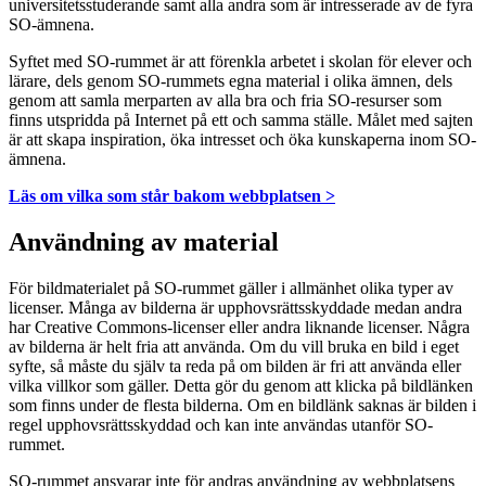
universitetsstuderande samt alla andra som är intresserade av de fyra
SO-ämnena.
Syftet med SO-rummet är att förenkla arbetet i skolan för elever och
lärare, dels genom SO-rummets egna material i olika ämnen, dels
genom att samla merparten av alla bra och fria SO-resurser som
finns utspridda på Internet på ett och samma ställe. Målet med sajten
är att skapa inspiration, öka intresset och öka kunskaperna inom SO-
ämnena.
Läs om vilka som står bakom webbplatsen >
Användning av material
För bildmaterialet på SO-rummet gäller i allmänhet olika typer av
licenser. Många av bilderna är upphovsrättsskyddade medan andra
har Creative Commons-licenser eller andra liknande licenser. Några
av bilderna är helt fria att använda. Om du vill bruka en bild i eget
syfte, så måste du själv ta reda på om bilden är fri att använda eller
vilka villkor som gäller. Detta gör du genom att klicka på bildlänken
som finns under de flesta bilderna. Om en bildlänk saknas är bilden i
regel upphovsrättsskyddad och kan inte användas utanför SO-
rummet.
SO-rummet ansvarar inte för andras användning av webbplatsens