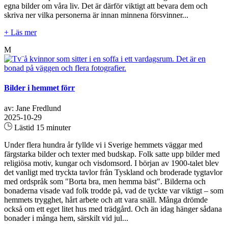
egna bilder om våra liv. Det är därför viktigt att bevara dem och
skriva ner vilka personerna är innan minnena försvinner...
+ Läs mer
M
Bilder i hemmet förr
av: Jane Fredlund
2025-10-29
Lästid 15 minuter
Under flera hundra år fyllde vi i Sverige hemmets väggar med
färgstarka bilder och texter med budskap. Folk satte upp bilder med
religiösa motiv, kungar och visdomsord. I början av 1900-talet blev
det vanligt med tryckta tavlor från Tyskland och broderade tygtavlor
med ordspråk som "Borta bra, men hemma bäst". Bilderna och
bonaderna visade vad folk trodde på, vad de tyckte var viktigt – som
hemmets trygghet, hårt arbete och att vara snäll. Många drömde
också om ett eget litet hus med trädgård. Och än idag hänger sådana
bonader i många hem, särskilt vid jul...