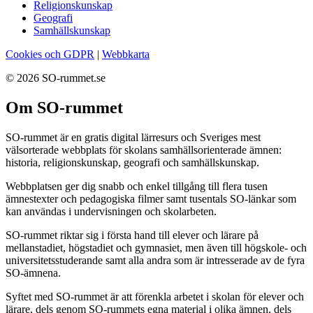
Religionskunskap
Geografi
Samhällskunskap
Cookies och GDPR
|
Webbkarta
© 2026 SO-rummet.se
Om SO-rummet
SO-rummet är en gratis digital lärresurs och Sveriges mest
välsorterade webbplats för skolans samhällsorienterade ämnen:
historia, religionskunskap, geografi och samhällskunskap.
Webbplatsen ger dig snabb och enkel tillgång till flera tusen
ämnestexter och pedagogiska filmer samt tusentals SO-länkar som
kan användas i undervisningen och skolarbeten.
SO-rummet riktar sig i första hand till elever och lärare på
mellanstadiet, högstadiet och gymnasiet, men även till högskole- och
universitetsstuderande samt alla andra som är intresserade av de fyra
SO-ämnena.
Syftet med SO-rummet är att förenkla arbetet i skolan för elever och
lärare, dels genom SO-rummets egna material i olika ämnen, dels