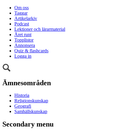
Om oss
Taggar
Artikelarkiv
Podcast
Lektioner och lärarmaterial
Året runt
Topplistor
Annonsera
Quiz & flashcards
Logga in
Ämnesområden
Historia
Religionskunskap
Geografi
Samhällskunskap
Secondary menu