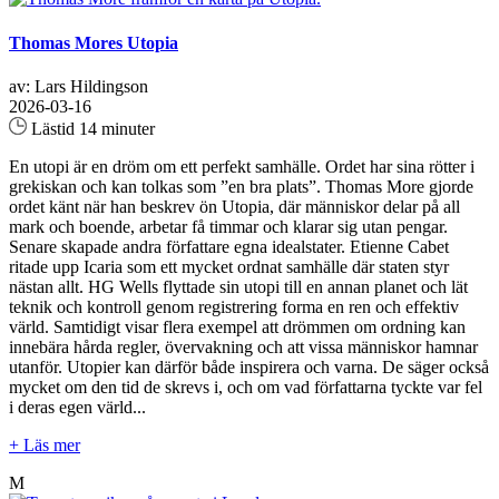
Thomas Mores Utopia
av: Lars Hildingson
2026-03-16
Lästid 14 minuter
En utopi är en dröm om ett perfekt samhälle. Ordet har sina rötter i
grekiskan och kan tolkas som ”en bra plats”. Thomas More gjorde
ordet känt när han beskrev ön Utopia, där människor delar på all
mark och boende, arbetar få timmar och klarar sig utan pengar.
Senare skapade andra författare egna idealstater. Etienne Cabet
ritade upp Icaria som ett mycket ordnat samhälle där staten styr
nästan allt. HG Wells flyttade sin utopi till en annan planet och lät
teknik och kontroll genom registrering forma en ren och effektiv
värld. Samtidigt visar flera exempel att drömmen om ordning kan
innebära hårda regler, övervakning och att vissa människor hamnar
utanför. Utopier kan därför både inspirera och varna. De säger också
mycket om den tid de skrevs i, och om vad författarna tyckte var fel
i deras egen värld...
+ Läs mer
M