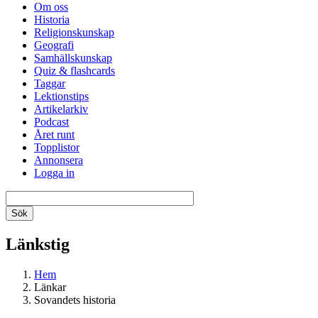
Om oss
Historia
Religionskunskap
Geografi
Samhällskunskap
Quiz & flashcards
Taggar
Lektionstips
Artikelarkiv
Podcast
Året runt
Topplistor
Annonsera
Logga in
Länkstig
Hem
Länkar
Sovandets historia