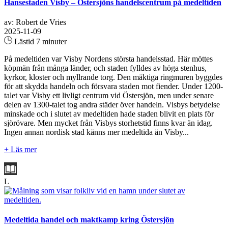
Hansestaden Visby – Östersjöns handelscentrum på medeltiden
av: Robert de Vries
2025-11-09
Lästid 7 minuter
På medeltiden var Visby Nordens största handelsstad. Här möttes
köpmän från många länder, och staden fylldes av höga stenhus,
kyrkor, kloster och myllrande torg. Den mäktiga ringmuren byggdes
för att skydda handeln och försvara staden mot fiender. Under 1200-
talet var Visby ett livligt centrum vid Östersjön, men under senare
delen av 1300-talet tog andra städer över handeln. Visbys betydelse
minskade och i slutet av medeltiden hade staden blivit en plats för
sjörövare. Men mycket från Visbys storhetstid finns kvar än idag.
Ingen annan nordisk stad känns mer medeltida än Visby...
+ Läs mer
L
Medeltida handel och maktkamp kring Östersjön