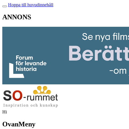
Hoppa till huvudinnehåll
ANNONS
Hi
OvanMeny