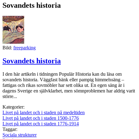
Sovandets historia
Bild:
freeparking
Sovandets historia
I den här artikeln i tidningen Populär Historia kan du läsa om
sovandets historia. Väggfast bänk eller pampig himmelssäng –
fattigas och rikas sovmöbler har sett olika ut. En egen säng är i
dagens Sverige en självklarhet, men sömnproblemen har aldrig varit
större...
Kategorier:
Livet på landet och i staden på medeltiden
Livet på landet och i staden 1500-1776
Livet på landet och i staden 1776-1914
Taggar:
Sociala strukturer