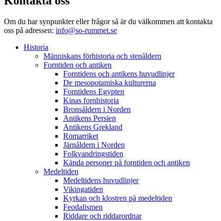
Kontakta oss
Om du har synpunkter eller frågor så är du välkommen att kontakta
oss på adressen:
info@so-rummet.se
Historia
Människans förhistoria och stenåldern
Forntiden och antiken
Forntidens och antikens huvudlinjer
De mesopotamiska kulturerna
Forntidens Egypten
Kinas fornhistoria
Bronsåldern i Norden
Antikens Persien
Antikens Grekland
Romarriket
Järnåldern i Norden
Folkvandringstiden
Kända personer på forntiden och antiken
Medeltiden
Medeltidens huvudlinjer
Vikingatiden
Kyrkan och klostren på medeltiden
Feodalismen
Riddare och riddarordnar