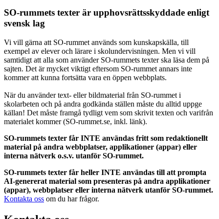
SO-rummets texter är upphovsrättsskyddade enligt
svensk lag
Vi vill gärna att SO-rummet används som kunskapskälla, till
exempel av elever och lärare i skolundervisningen. Men vi vill
samtidigt att alla som använder SO-rummets texter ska läsa dem på
sajten. Det är mycket viktigt eftersom SO-rummet annars inte
kommer att kunna fortsätta vara en öppen webbplats.
När du använder text- eller bildmaterial från SO-rummet i
skolarbeten och på andra godkända ställen måste du alltid uppge
källan! Det måste framgå tydligt vem som skrivit texten och varifrån
materialet kommer (SO-rummet.se, inkl. länk).
SO-rummets texter får INTE användas fritt som redaktionellt
material på andra webbplatser, applikationer (appar) eller
interna nätverk o.s.v. utanför SO-rummet.
SO-rummets texter får heller INTE användas till att prompta
AI-genererat material som presenteras på andra applikationer
(appar), webbplatser eller interna nätverk utanför SO-rummet.
Kontakta oss
om du har frågor.