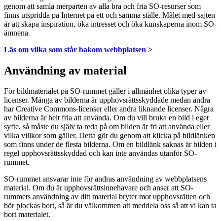
genom att samla merparten av alla bra och fria SO-resurser som
finns utspridda på Internet på ett och samma ställe. Målet med sajten
är att skapa inspiration, öka intresset och öka kunskaperna inom SO-
ämnena.
Läs om vilka som står bakom webbplatsen >
Användning av material
För bildmaterialet på SO-rummet gäller i allmänhet olika typer av
licenser. Många av bilderna är upphovsrättsskyddade medan andra
har Creative Commons-licenser eller andra liknande licenser. Några
av bilderna är helt fria att använda. Om du vill bruka en bild i eget
syfte, så måste du själv ta reda på om bilden är fri att använda eller
vilka villkor som gäller. Detta gör du genom att klicka på bildlänken
som finns under de flesta bilderna. Om en bildlänk saknas är bilden i
regel upphovsrättsskyddad och kan inte användas utanför SO-
rummet.
SO-rummet ansvarar inte för andras användning av webbplatsens
material. Om du är upphovsrättsinnehavare och anser att SO-
rummets användning av ditt material bryter mot upphovsrätten och
bör plockas bort, så är du välkommen att meddela oss så att vi kan ta
bort materialet.