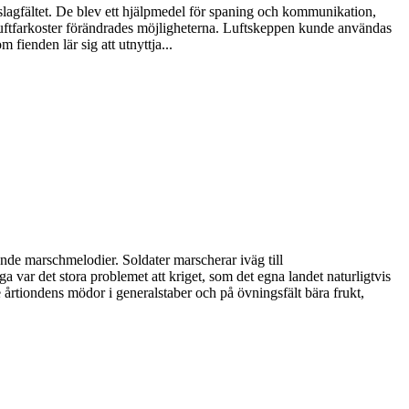
 slagfältet. De blev ett hjälpmedel för spaning och kommunikation,
 luftfarkoster förändrades möjligheterna. Luftskeppen kunde användas
 fienden lär sig att utnyttja...
ande marschmelodier. Soldater marscherar iväg till
var det stora problemet att kriget, som det egna landet naturligtvis
lle årtiondens mödor i generalstaber och på övningsfält bära frukt,