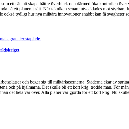
t som ett sätt att skapa bättre överblick och därmed öka kontrollen över
nda på ett planerat sätt. När tekniken senare utvecklades mot styrbara
e också tydligt hur nya militära innovationer snabbt kan få svagheter som
rldskriget
etsplatser och beger sig till militärkasernerna. Städerna ekar av spritt
 och på hjälmarna. Det skulle bli ett kort krig, trodde man. För många 
 innan det hela var över. Alla planer var gjorda för ett kort krig. Nu sku