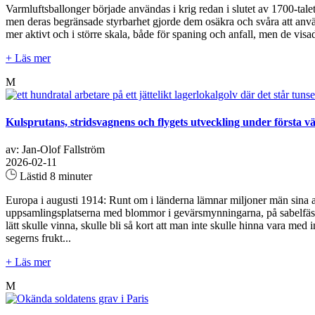
Varmluftsballonger började användas i krig redan i slutet av 1700-tale
men deras begränsade styrbarhet gjorde dem osäkra och svåra att anvä
mer aktivt och i större skala, både för spaning och anfall, men de visad
+ Läs mer
M
Kulsprutans, stridsvagnens och flygets utveckling under första vä
av: Jan-Olof Fallström
2026-02-11
Lästid 8 minuter
Europa i augusti 1914: Runt om i länderna lämnar miljoner män sina arb
uppsamlingsplatserna med blommor i gevärsmynningarna, på sabelfästena
lätt skulle vinna, skulle bli så kort att man inte skulle hinna vara med
segerns frukt...
+ Läs mer
M