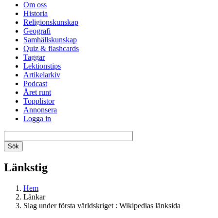
Om oss
Historia
Religionskunskap
Geografi
Samhällskunskap
Quiz & flashcards
Taggar
Lektionstips
Artikelarkiv
Podcast
Året runt
Topplistor
Annonsera
Logga in
Länkstig
Hem
Länkar
Slag under första världskriget : Wikipedias länksida