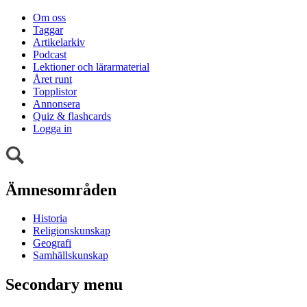
Om oss
Taggar
Artikelarkiv
Podcast
Lektioner och lärarmaterial
Året runt
Topplistor
Annonsera
Quiz & flashcards
Logga in
Ämnesområden
Historia
Religionskunskap
Geografi
Samhällskunskap
Secondary menu