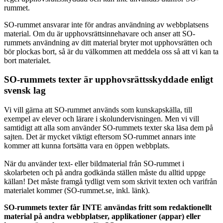
rummet.
SO-rummet ansvarar inte för andras användning av webbplatsens
material. Om du är upphovsrättsinnehavare och anser att SO-
rummets användning av ditt material bryter mot upphovsrätten och
bör plockas bort, så är du välkommen att meddela oss så att vi kan ta
bort materialet.
SO-rummets texter är upphovsrättsskyddade enligt
svensk lag
Vi vill gärna att SO-rummet används som kunskapskälla, till
exempel av elever och lärare i skolundervisningen. Men vi vill
samtidigt att alla som använder SO-rummets texter ska läsa dem på
sajten. Det är mycket viktigt eftersom SO-rummet annars inte
kommer att kunna fortsätta vara en öppen webbplats.
När du använder text- eller bildmaterial från SO-rummet i
skolarbeten och på andra godkända ställen måste du alltid uppge
källan! Det måste framgå tydligt vem som skrivit texten och varifrån
materialet kommer (SO-rummet.se, inkl. länk).
SO-rummets texter får INTE användas fritt som redaktionellt
material på andra webbplatser, applikationer (appar) eller