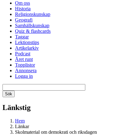
Om oss
Historia
Religionskunskap
Geografi
Samhällskunskap
Quiz & flashcards
Taggar
Lektionstips
Artikelarkiv
Podcast
Året runt
Topplistor
Annonsera
Logga in
Länkstig
Hem
Länkar
Skolmaterial om demokrati och riksdagen