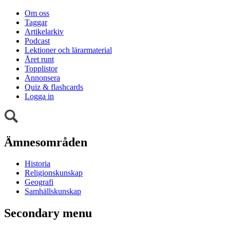
Om oss
Taggar
Artikelarkiv
Podcast
Lektioner och lärarmaterial
Året runt
Topplistor
Annonsera
Quiz & flashcards
Logga in
Ämnesområden
Historia
Religionskunskap
Geografi
Samhällskunskap
Secondary menu