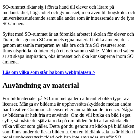
SO-rummet riktar sig i första hand till elever och lärare på
mellanstadiet, högstadiet och gymnasiet, men även till högskole- och
universitetsstuderande samt alla andra som är intresserade av de fyra
SO-ämnena.
Syftet med SO-rummet är att förenkla arbetet i skolan för elever och
lärare, dels genom SO-rummets egna material i olika ämnen, dels
genom att samla merparten av alla bra och fria SO-resurser som
finns utspridda på Internet på ett och samma ställe. Målet med sajten
är att skapa inspiration, öka intresset och öka kunskaperna inom SO-
ämnena.
Läs om vilka som står bakom webbplatsen >
Användning av material
För bildmaterialet på SO-rummet gäller i allmänhet olika typer av
licenser. Många av bilderna är upphovsrättsskyddade medan andra
har Creative Commons-licenser eller andra liknande licenser. Några
av bilderna är helt fria att använda. Om du vill bruka en bild i eget
syfte, så måste du själv ta reda på om bilden är fri att använda eller
vilka villkor som gäller. Detta gör du genom att klicka på bildlänken
som finns under de flesta bilderna. Om en bildlänk saknas är bilden i
regel upphovsrättsskyddad och kan inte användas utanför SO-