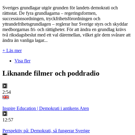
Sveriges grundlagar utgör grunden för landets demokrati och
rättsstat. De fyra grundlagarna – regeringsformen,
successionsordningen, tryckfrihetsförordningen och
yttrandefrihetsgrundlagen – reglerar hur Sverige styrs och skyddar
medborgarnas fri- och rättigheter. För att ändra en grundlag krävs
två riksdagsbeslut med ett val däremellan, vilket gör dem svårare att
ändra än vanliga lagar...
+ Läs mer
Visa fler
Liknande filmer och poddradio
2:54
Inspire Education | Demokrati i antikens Aten
12:57
Perspektiv på: Demokrati, så fungerar Sverige