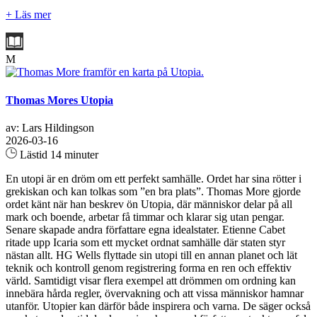
+ Läs mer
M
Thomas Mores Utopia
av: Lars Hildingson
2026-03-16
Lästid 14 minuter
En utopi är en dröm om ett perfekt samhälle. Ordet har sina rötter i
grekiskan och kan tolkas som ”en bra plats”. Thomas More gjorde
ordet känt när han beskrev ön Utopia, där människor delar på all
mark och boende, arbetar få timmar och klarar sig utan pengar.
Senare skapade andra författare egna idealstater. Etienne Cabet
ritade upp Icaria som ett mycket ordnat samhälle där staten styr
nästan allt. HG Wells flyttade sin utopi till en annan planet och lät
teknik och kontroll genom registrering forma en ren och effektiv
värld. Samtidigt visar flera exempel att drömmen om ordning kan
innebära hårda regler, övervakning och att vissa människor hamnar
utanför. Utopier kan därför både inspirera och varna. De säger också