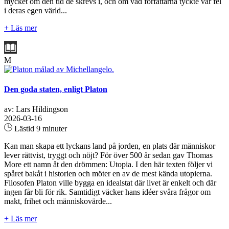
mycket om den tid de skrevs i, och om vad författarna tyckte var fel
i deras egen värld...
+ Läs mer
M
Den goda staten, enligt Platon
av: Lars Hildingson
2026-03-16
Lästid 9 minuter
Kan man skapa ett lyckans land på jorden, en plats där människor
lever rättvist, tryggt och nöjt? För över 500 år sedan gav Thomas
More ett namn åt den drömmen: Utopia. I den här texten följer vi
spåret bakåt i historien och möter en av de mest kända utopierna.
Filosofen Platon ville bygga en idealstat där livet är enkelt och där
ingen får bli för rik. Samtidigt väcker hans idéer svåra frågor om
makt, frihet och människovärde...
+ Läs mer