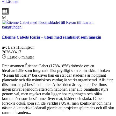
+ Läs mer
M
Étienne Cabets Icaria – utopi med samhället som maskin
av: Lars Hildingson
2026-03-17
Lästid 6 minuter
Fransmannen Étienne Cabet (1788-1856) drömde om ett
idealsamhälle som fungerade lika prydligt som en maskin. I boken
"Resan till Icaria" beskriver han en stat där städerna är noggrant
planerade och där människors vardag är starkt organiserad. Alla äter
tillsammans på bestämda tider. Arbetstiden är reglerad. Det finns
ingen privat egendom eftersom nationen äger allt. Samhället styrs
genom val, men mycket makt ligger hos regeringen och olika
kommittéer som bestämmer över mat, kläder och skola. Cabet
försökte också göra sin idé verklig i USA, men konflikter och hans
nästan diktatoriska ledarstil gjorde att projektet splittrades och till slut
rann ut i sanden...