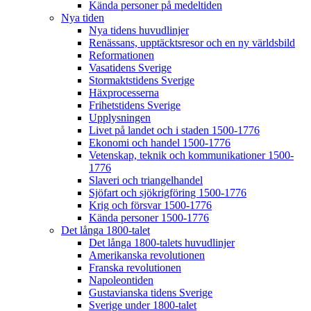
Kända personer på medeltiden
Nya tiden
Nya tidens huvudlinjer
Renässans, upptäcktsresor och en ny världsbild
Reformationen
Vasatidens Sverige
Stormaktstidens Sverige
Häxprocesserna
Frihetstidens Sverige
Upplysningen
Livet på landet och i staden 1500-1776
Ekonomi och handel 1500-1776
Vetenskap, teknik och kommunikationer 1500-
1776
Slaveri och triangelhandel
Sjöfart och sjökrigföring 1500-1776
Krig och försvar 1500-1776
Kända personer 1500-1776
Det långa 1800-talet
Det långa 1800-talets huvudlinjer
Amerikanska revolutionen
Franska revolutionen
Napoleontiden
Gustavianska tidens Sverige
Sverige under 1800-talet