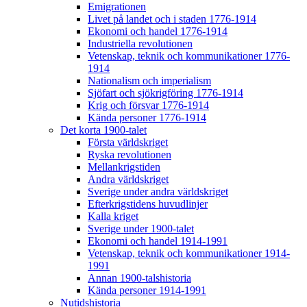
Emigrationen
Livet på landet och i staden 1776-1914
Ekonomi och handel 1776-1914
Industriella revolutionen
Vetenskap, teknik och kommunikationer 1776-
1914
Nationalism och imperialism
Sjöfart och sjökrigföring 1776-1914
Krig och försvar 1776-1914
Kända personer 1776-1914
Det korta 1900-talet
Första världskriget
Ryska revolutionen
Mellankrigstiden
Andra världskriget
Sverige under andra världskriget
Efterkrigstidens huvudlinjer
Kalla kriget
Sverige under 1900-talet
Ekonomi och handel 1914-1991
Vetenskap, teknik och kommunikationer 1914-
1991
Annan 1900-talshistoria
Kända personer 1914-1991
Nutidshistoria