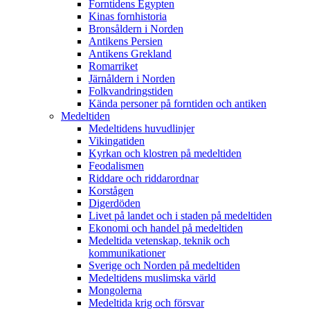
Forntidens Egypten
Kinas fornhistoria
Bronsåldern i Norden
Antikens Persien
Antikens Grekland
Romarriket
Järnåldern i Norden
Folkvandringstiden
Kända personer på forntiden och antiken
Medeltiden
Medeltidens huvudlinjer
Vikingatiden
Kyrkan och klostren på medeltiden
Feodalismen
Riddare och riddarordnar
Korstågen
Digerdöden
Livet på landet och i staden på medeltiden
Ekonomi och handel på medeltiden
Medeltida vetenskap, teknik och
kommunikationer
Sverige och Norden på medeltiden
Medeltidens muslimska värld
Mongolerna
Medeltida krig och försvar