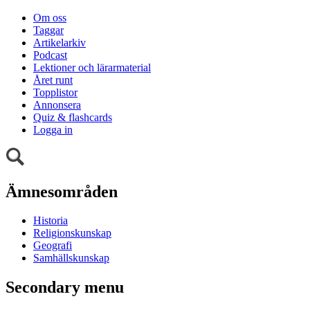
Om oss
Taggar
Artikelarkiv
Podcast
Lektioner och lärarmaterial
Året runt
Topplistor
Annonsera
Quiz & flashcards
Logga in
Ämnesområden
Historia
Religionskunskap
Geografi
Samhällskunskap
Secondary menu