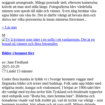
noggrant arrangerade. Många poserade stelt, eftersom kamerorna
krävde att man stod stilla länge. Fotografierna blev värdefulla
minnen som spreds till släkt och vänner. Även idag berättar våra
egna bilder om våra liv. Det är därför viktigt att bevara dem och
skriva ner vilka personerna är innan minnena försvinner...
+ Läs mer
M
Bilder i hemmet förr
av: Jane Fredlund
2025-10-29
Lästid 15 minuter
Under flera hundra år fyllde vi i Sverige hemmets väggar med
färgstarka bilder och texter med budskap. Folk satte upp bilder med
religiösa motiv, kungar och visdomsord. I början av 1900-talet blev
det vanligt med tryckta tavlor från Tyskland och broderade tygtavlor
med ordspråk som "Borta bra, men hemma bäst". Bilderna och
bonaderna visade vad folk trodde på, vad de tyckte var viktigt – som
hemmets trygghet, hårt arbete och att vara snäll. Många drömde