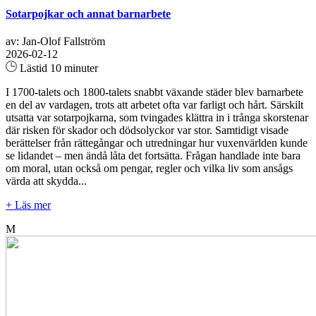
Sotarpojkar och annat barnarbete
av: Jan-Olof Fallström
2026-02-12
Lästid 10 minuter
I 1700-talets och 1800-talets snabbt växande städer blev barnarbete
en del av vardagen, trots att arbetet ofta var farligt och hårt. Särskilt
utsatta var sotarpojkarna, som tvingades klättra in i trånga skorstenar
där risken för skador och dödsolyckor var stor. Samtidigt visade
berättelser från rättegångar och utredningar hur vuxenvärlden kunde
se lidandet – men ändå låta det fortsätta. Frågan handlade inte bara
om moral, utan också om pengar, regler och vilka liv som ansågs
värda att skydda...
+ Läs mer
M