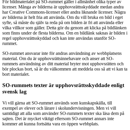
För bildmaterialet på SO-rummet gäller i allmänhet olika typer av
licenser. Många av bilderna är upphovsrättsskyddade medan andra
har Creative Commons-licenser eller andra liknande licenser. Några
av bilderna är helt fria att använda. Om du vill bruka en bild i eget
syfte, så måste du själv ta reda på om bilden är fri att använda eller
vilka villkor som gäller. Detta gör du genom att klicka på bildlänken
som finns under de flesta bilderna. Om en bildlänk saknas är bilden i
regel upphovsrättsskyddad och kan inte användas utanför SO-
rummet.
SO-rummet ansvarar inte för andras användning av webbplatsens
material. Om du är upphovsrättsinnehavare och anser att SO-
rummets användning av ditt material bryter mot upphovsrätten och
bör plockas bort, så är du välkommen att meddela oss så att vi kan ta
bort materialet.
SO-rummets texter är upphovsrättsskyddade enligt
svensk lag
Vi vill gärna att SO-rummet används som kunskapskälla, till
exempel av elever och lärare i skolundervisningen. Men vi vill
samtidigt att alla som använder SO-rummets texter ska läsa dem på
sajten. Det är mycket viktigt eftersom SO-rummet annars inte
kommer att kunna fortsätta vara en öppen webbplats.