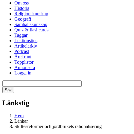
Om oss
Historia
Religionskunskap
Geografi
Samhällskunskap
Quiz & flashcards
Taggar
Lektionstips
Artikelarkiv
Podcast
Året runt
Topplistor
Annonsera
Logga in
Länkstig
Hem
Länkar
Skiftesreformer och jordbrukets rationalisering