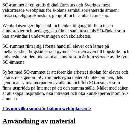
SO-rummet är en gratis digital lärresurs och Sveriges mest
välsorterade webbplats för skolans samhällsorienterade ämnen:
historia, religionskunskap, geografi och samhällskunskap.
Webbplatsen ger dig snabb och enkel tillgång till flera tusen
ämnestexter och pedagogiska filmer samt tusentals SO-länkar som
kan användas i undervisningen och skolarbeten.
SO-rummet riktar sig i första hand till elever och lärare på
mellanstadiet, högstadiet och gymnasiet, men även till högskole- och
universitetsstuderande samt alla andra som är intresserade av de fyra
SO-ämnena.
Syftet med SO-rummet är att förenkla arbetet i skolan för elever och
lärare, dels genom SO-rummets egna material i olika ämnen, dels
genom att samla merparten av alla bra och fria SO-resurser som
finns utspridda på Internet på ett och samma ställe. Målet med sajten
är att skapa inspiration, öka intresset och öka kunskaperna inom SO-
ämnena.
Läs om vilka som står bakom webbplatsen >
Användning av material