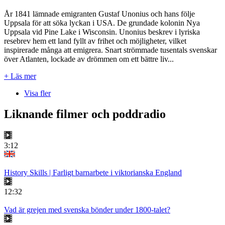
År 1841 lämnade emigranten Gustaf Unonius och hans följe
Uppsala för att söka lyckan i USA. De grundade kolonin Nya
Uppsala vid Pine Lake i Wisconsin. Unonius beskrev i lyriska
resebrev hem ett land fyllt av frihet och möjligheter, vilket
inspirerade många att emigrera. Snart strömmade tusentals svenskar
över Atlanten, lockade av drömmen om ett bättre liv...
+ Läs mer
Visa fler
Liknande filmer och poddradio
3:12
History Skills | Farligt barnarbete i viktorianska England
12:32
Vad är grejen med svenska bönder under 1800-talet?