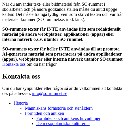
När du använder text- eller bildmaterial från SO-rummet i
skolarbeten och på andra godkända ställen måste du alltid uppge
källan! Det måste framgå tydligt vem som skrivit texten och varifrån
materialet kommer (SO-rummet.se, inkl. länk).
SO-rummets texter får INTE användas fritt som redaktionellt
material på andra webbplatser, applikationer (appar) eller
interna nätverk o.s.v. utanför SO-rummet.
SO-rummets texter får heller INTE användas till att prompta
AI-genererat material som presenteras på andra applikationer
(appar), webbplatser eller interna nätverk utanför SO-rummet.
Kontakta oss
om du har frågor.
Kontakta oss
Om du har synpunkter eller frågor så är du välkommen att kontakta
oss på adressen:
info@so-rummet.se
Historia
Människans förhistoria och stenåldern
Forntiden och antiken
Forntidens och antikens huvudlinjer
De mesopotamiska kulturerna