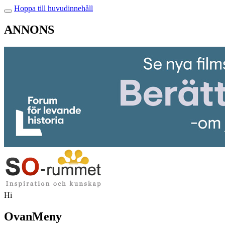
Hoppa till huvudinnehåll
ANNONS
Hi
OvanMeny