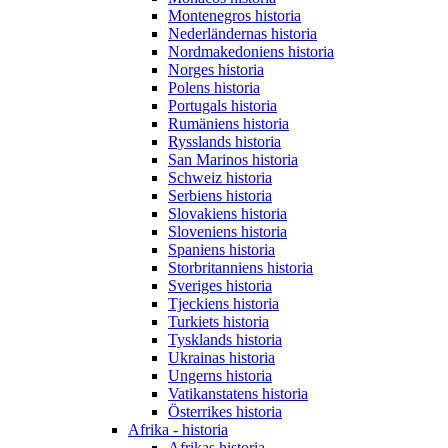
Montenegros historia
Nederländernas historia
Nordmakedoniens historia
Norges historia
Polens historia
Portugals historia
Rumäniens historia
Rysslands historia
San Marinos historia
Schweiz historia
Serbiens historia
Slovakiens historia
Sloveniens historia
Spaniens historia
Storbritanniens historia
Sveriges historia
Tjeckiens historia
Turkiets historia
Tysklands historia
Ukrainas historia
Ungerns historia
Vatikanstatens historia
Österrikes historia
Afrika - historia
Afrikas historia