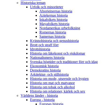
Historiska teman
Urfolk och minoriteter
Aboriginernas historia
Aztekernas historia
Inkafolkets historia
Mayafolkets historia
Nordamerikas urbefolkning
Romernas historia
Samernas historia
Kvinnohistoria och genushistoria
Brott och straff förr
Idrottshistoria
Historia om läkekonst och sjukdomar
Nationalismens historia
Svenska högtider och traditioner förr och idag
Ekonomisk historia
Demokratins historia
Arkitektur- och stilhistoria
Historia om mode, utseende och hygien
Historia om mat och matvanor
Historia om tobak och alkohol
Historia om relationer, kärlek och sex
Världens länder - historia
Europa - historia
Europas historia