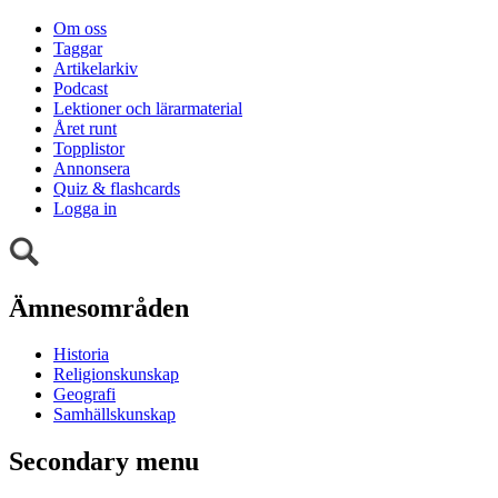
Om oss
Taggar
Artikelarkiv
Podcast
Lektioner och lärarmaterial
Året runt
Topplistor
Annonsera
Quiz & flashcards
Logga in
Ämnesområden
Historia
Religionskunskap
Geografi
Samhällskunskap
Secondary menu