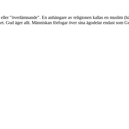
 eller "överlämnande". En anhängare av religionen kallas en muslim (hä
let. Gud äger allt. Människan förfogar över sina ägodelar endast som Guds