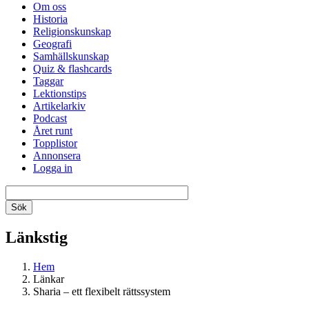
Om oss
Historia
Religionskunskap
Geografi
Samhällskunskap
Quiz & flashcards
Taggar
Lektionstips
Artikelarkiv
Podcast
Året runt
Topplistor
Annonsera
Logga in
Länkstig
Hem
Länkar
Sharia – ett flexibelt rättssystem