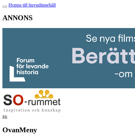
Hoppa till huvudinnehåll
ANNONS
Hi
OvanMeny