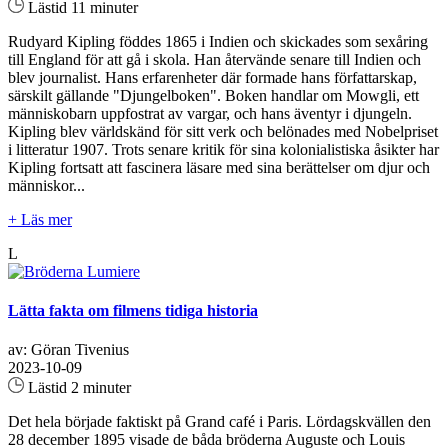
Lästid 11 minuter
Rudyard Kipling föddes 1865 i Indien och skickades som sexåring
till England för att gå i skola. Han återvände senare till Indien och
blev journalist. Hans erfarenheter där formade hans författarskap,
särskilt gällande "Djungelboken". Boken handlar om Mowgli, ett
människobarn uppfostrat av vargar, och hans äventyr i djungeln.
Kipling blev världskänd för sitt verk och belönades med Nobelpriset
i litteratur 1907. Trots senare kritik för sina kolonialistiska åsikter har
Kipling fortsatt att fascinera läsare med sina berättelser om djur och
människor...
+ Läs mer
L
Lätta fakta om filmens tidiga historia
av: Göran Tivenius
2023-10-09
Lästid 2 minuter
Det hela började faktiskt på Grand café i Paris. Lördagskvällen den
28 december 1895 visade de båda bröderna Auguste och Louis