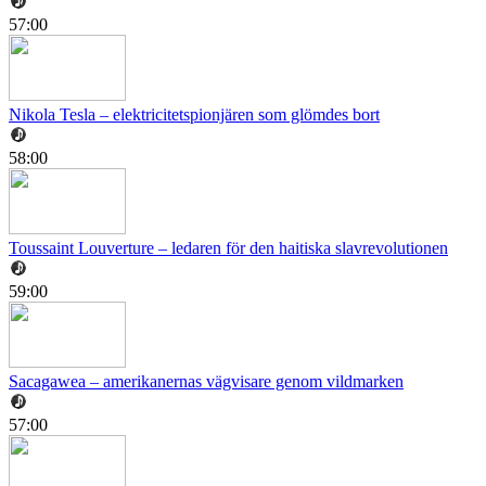
57:00
Nikola Tesla – elektricitetspionjären som glömdes bort
58:00
Toussaint Louverture – ledaren för den haitiska slavrevolutionen
59:00
Sacagawea – amerikanernas vägvisare genom vildmarken
57:00