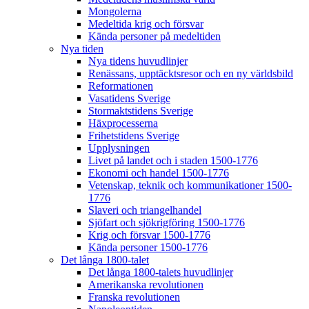
Mongolerna
Medeltida krig och försvar
Kända personer på medeltiden
Nya tiden
Nya tidens huvudlinjer
Renässans, upptäcktsresor och en ny världsbild
Reformationen
Vasatidens Sverige
Stormaktstidens Sverige
Häxprocesserna
Frihetstidens Sverige
Upplysningen
Livet på landet och i staden 1500-1776
Ekonomi och handel 1500-1776
Vetenskap, teknik och kommunikationer 1500-
1776
Slaveri och triangelhandel
Sjöfart och sjökrigföring 1500-1776
Krig och försvar 1500-1776
Kända personer 1500-1776
Det långa 1800-talet
Det långa 1800-talets huvudlinjer
Amerikanska revolutionen
Franska revolutionen