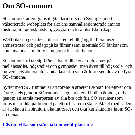
Om SO-rummet
SO-rummet är en gratis digital lärresurs och Sveriges mest
välsorterade webbplats för skolans samhällsorienterade ämnen:
historia, religionskunskap, geografi och samhällskunskap.
Webbplatsen ger dig snabb och enkel tillgång till flera tusen
ämnestexter och pedagogiska filmer samt tusentals SO-länkar som
kan användas i undervisningen och skolarbeten.
SO-rummet riktar sig i första hand till elever och lärare på
mellanstadiet, högstadiet och gymnasiet, men även till högskole- och
universitetsstuderande samt alla andra som är intresserade av de fyra
SO-ämnena.
Syftet med SO-rummet är att förenkla arbetet i skolan för elever och
lärare, dels genom SO-rummets egna material i olika ämnen, dels
genom att samla merparten av alla bra och fria SO-resurser som
finns utspridda på Internet på ett och samma ställe. Målet med sajten
är att skapa inspiration, öka intresset och öka kunskaperna inom SO-
ämnena.
Läs om vilka som står bakom webbplatsen >