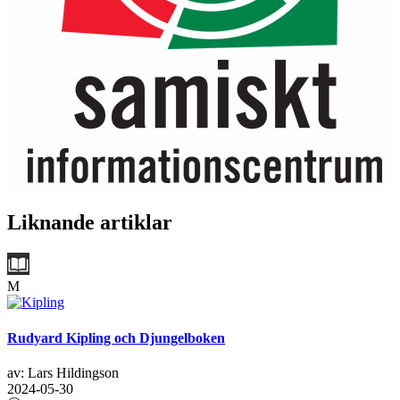
Liknande artiklar
M
Rudyard Kipling och Djungelboken
av: Lars Hildingson
2024-05-30