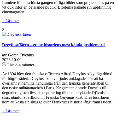
Lumière för allra första gången rörliga bilder som projicerades på en
vit duk inför en betalande publik. Bröderna kallade sin uppfinning
cinemagrafen...
+ Läs mer
S
Dreyfusaffären – ett av historiens mest kända justitiemord
av: Göran Tivenius
2023-10-09
Lästid 4 minuter
År 1894 blev den franska officeren Alfred Dreyfus oskyldigt dömd
för högförräderi. Dreyfus, som var jude, anklagades för att ha
överlämnat hemliga handlingar från den franska generalstaben till
den tyske militärattachén i Paris. Krigsrätten dömde Dreyfus till
degradering och livstids deportering till den beryktade Djävulsön,
strax utanför straffkolonin Franska Guyanas kust. Dreyfusaffären
kom att kasta sin skugga över Frankrikes historia långt fram i tiden...
+ Läs mer