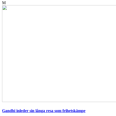
M
Gandhi inleder sin långa resa som frihetskämpe