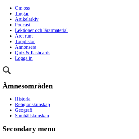
Om oss
Taggar
Artikelarkiv
Podcast
Lektioner och lärarmaterial
Året runt
Topplistor
Annonsera
Quiz & flashcards
Logga in
Ämnesområden
Historia
Religionskunskap
Geografi
Samhällskunskap
Secondary menu