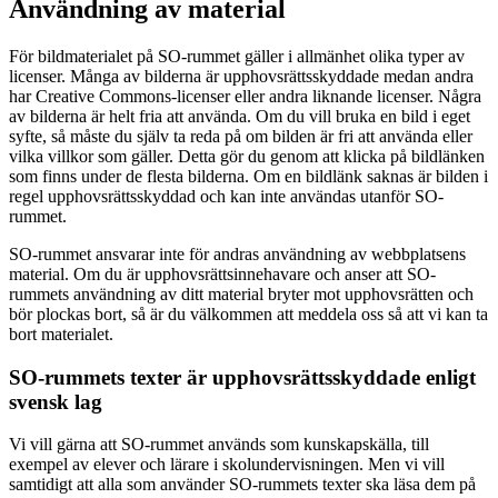
Användning av material
För bildmaterialet på SO-rummet gäller i allmänhet olika typer av
licenser. Många av bilderna är upphovsrättsskyddade medan andra
har Creative Commons-licenser eller andra liknande licenser. Några
av bilderna är helt fria att använda. Om du vill bruka en bild i eget
syfte, så måste du själv ta reda på om bilden är fri att använda eller
vilka villkor som gäller. Detta gör du genom att klicka på bildlänken
som finns under de flesta bilderna. Om en bildlänk saknas är bilden i
regel upphovsrättsskyddad och kan inte användas utanför SO-
rummet.
SO-rummet ansvarar inte för andras användning av webbplatsens
material. Om du är upphovsrättsinnehavare och anser att SO-
rummets användning av ditt material bryter mot upphovsrätten och
bör plockas bort, så är du välkommen att meddela oss så att vi kan ta
bort materialet.
SO-rummets texter är upphovsrättsskyddade enligt
svensk lag
Vi vill gärna att SO-rummet används som kunskapskälla, till
exempel av elever och lärare i skolundervisningen. Men vi vill
samtidigt att alla som använder SO-rummets texter ska läsa dem på