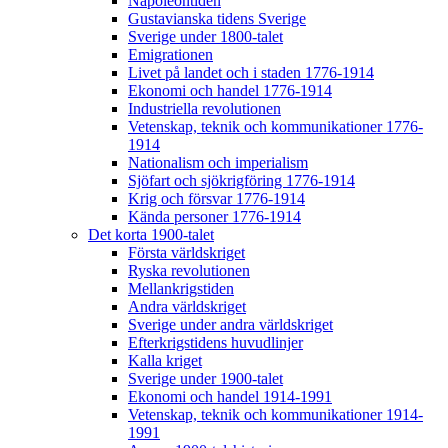
Napoleontiden
Gustavianska tidens Sverige
Sverige under 1800-talet
Emigrationen
Livet på landet och i staden 1776-1914
Ekonomi och handel 1776-1914
Industriella revolutionen
Vetenskap, teknik och kommunikationer 1776-
1914
Nationalism och imperialism
Sjöfart och sjökrigföring 1776-1914
Krig och försvar 1776-1914
Kända personer 1776-1914
Det korta 1900-talet
Första världskriget
Ryska revolutionen
Mellankrigstiden
Andra världskriget
Sverige under andra världskriget
Efterkrigstidens huvudlinjer
Kalla kriget
Sverige under 1900-talet
Ekonomi och handel 1914-1991
Vetenskap, teknik och kommunikationer 1914-
1991