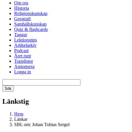
Om oss
Historia
Religionskunskap
Geografi
Samhällskunskap
Quiz & flashcards
Taggar
Lektionstips
Artikelarkiv
Podcast
Året runt
Topplistor
Annonsera
Logga in
Länkstig
Hem
Länkar
SBL om: Johan Tobias Sergel