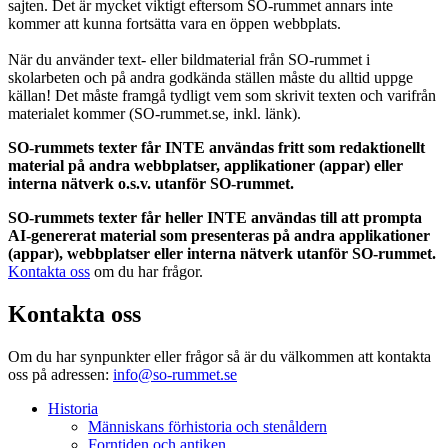
sajten. Det är mycket viktigt eftersom SO-rummet annars inte
kommer att kunna fortsätta vara en öppen webbplats.
När du använder text- eller bildmaterial från SO-rummet i
skolarbeten och på andra godkända ställen måste du alltid uppge
källan! Det måste framgå tydligt vem som skrivit texten och varifrån
materialet kommer (SO-rummet.se, inkl. länk).
SO-rummets texter får INTE användas fritt som redaktionellt
material på andra webbplatser, applikationer (appar) eller
interna nätverk o.s.v. utanför SO-rummet.
SO-rummets texter får heller INTE användas till att prompta
AI-genererat material som presenteras på andra applikationer
(appar), webbplatser eller interna nätverk utanför SO-rummet.
Kontakta oss
om du har frågor.
Kontakta oss
Om du har synpunkter eller frågor så är du välkommen att kontakta
oss på adressen:
info@so-rummet.se
Historia
Människans förhistoria och stenåldern
Forntiden och antiken