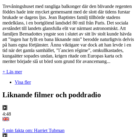
Trevåningshuset med rangliga balkonger där den blivande regenten
föddes hade inte mycket gemensamt med de slott där tidens furstar
brukade se dagens ljus. Jean Baptistes familj tillhörde stadens
medelklass, i en bortglömd landsdel 80 mil från Paris. Det sociala
avståndet till landets glansfulla elit var närmast astronomiskt. Att
familjen Bernadottes yngste son i slutet av sitt liv stolt kunde hävda
att ”ingen har fyllt en bana liknande min” berodde naturligtvis delvis
på hans egna förtjänster. Ännu viktigare var dock att han levde i en
tid när det gamla samhället, ”l´ancien régime”, omkullkastades,
kungaätter sopades undan, krigen ritade om Europas karta och
meriter började slå ut börd som grund för avancemang...
+ Läs mer
Visa fler
Liknande filmer och poddradio
4:48
5 min fakta om: Harriet Tubman