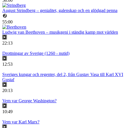
58:00
August Strindberg – genialitet, galenskap och en glödgad penna
55:00
Ludwig van Beethoven – musikgeni i ständig kamp mot världen
22:13
Drottningar av Sverige (1260 - nutid)
12:53
Sveriges kungar och regenter, del 2, från Gustav Vasa till Karl XVI
Gustaf
20:13
Vem var George Washington?
10:49
Vem var Karl Marx?