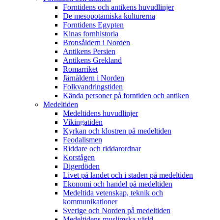
Forntidens och antikens huvudlinjer
De mesopotamiska kulturerna
Forntidens Egypten
Kinas fornhistoria
Bronsåldern i Norden
Antikens Persien
Antikens Grekland
Romarriket
Järnåldern i Norden
Folkvandringstiden
Kända personer på forntiden och antiken
Medeltiden
Medeltidens huvudlinjer
Vikingatiden
Kyrkan och klostren på medeltiden
Feodalismen
Riddare och riddarordnar
Korstågen
Digerdöden
Livet på landet och i staden på medeltiden
Ekonomi och handel på medeltiden
Medeltida vetenskap, teknik och
kommunikationer
Sverige och Norden på medeltiden
Medeltidens muslimska värld