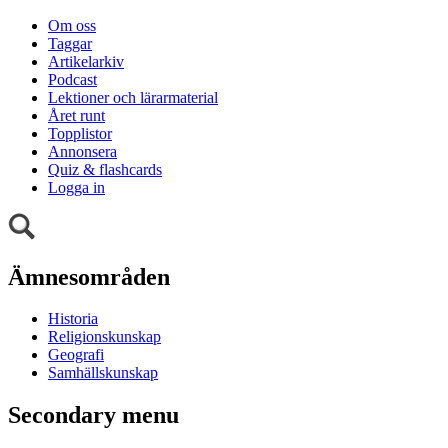
Om oss
Taggar
Artikelarkiv
Podcast
Lektioner och lärarmaterial
Året runt
Topplistor
Annonsera
Quiz & flashcards
Logga in
Ämnesområden
Historia
Religionskunskap
Geografi
Samhällskunskap
Secondary menu