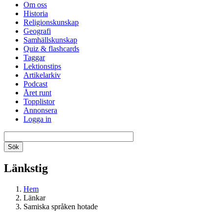
Om oss
Historia
Religionskunskap
Geografi
Samhällskunskap
Quiz & flashcards
Taggar
Lektionstips
Artikelarkiv
Podcast
Året runt
Topplistor
Annonsera
Logga in
Länkstig
Hem
Länkar
Samiska språken hotade