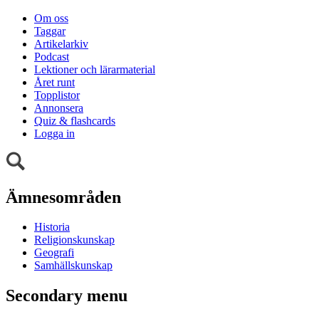
Om oss
Taggar
Artikelarkiv
Podcast
Lektioner och lärarmaterial
Året runt
Topplistor
Annonsera
Quiz & flashcards
Logga in
Ämnesområden
Historia
Religionskunskap
Geografi
Samhällskunskap
Secondary menu