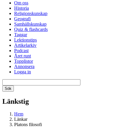
Om oss
Historia
Religionskunskap
Geografi
Samhällskunskap
Quiz & flashcards
Taggar
Lektionstips
Artikelarkiv
Podcast
Året runt
Topplistor
Annonsera
Logga in
Länkstig
Hem
Länkar
Platons filosofi