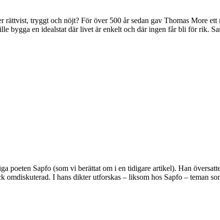
r rättvist, tryggt och nöjt? För över 500 år sedan gav Thomas More ett 
le bygga en idealstat där livet är enkelt och där ingen får bli för rik. 
 poeten Sapfo (som vi berättat om i en tidigare artikel). Han översatte 
ck omdiskuterad. I hans dikter utforskas – liksom hos Sapfo – teman som