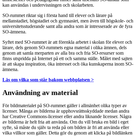
kan användas i undervisningen och skolarbeten.
SO-rummet riktar sig i första hand till elever och lärare på
mellanstadiet, högstadiet och gymnasiet, men även till högskole- och
universitetsstuderande samt alla andra som är intresserade av de fyra
SO-ämnena.
Syftet med SO-rummet är att förenkla arbetet i skolan för elever och
lärare, dels genom SO-rummets egna material i olika ämnen, dels
genom att samla merparten av alla bra och fria SO-resurser som
finns utspridda på Internet på ett och samma ställe. Målet med sajten
är att skapa inspiration, öka intresset och öka kunskaperna inom SO-
ämnena.
Läs om vilka som står bakom webbplatsen >
Användning av material
För bildmaterialet på SO-rummet gäller i allmänhet olika typer av
licenser. Många av bilderna är upphovsrättsskyddade medan andra
har Creative Commons-licenser eller andra liknande licenser. Några
av bilderna är helt fria att använda. Om du vill bruka en bild i eget
syfte, så måste du själv ta reda på om bilden är fri att använda eller
vilka villkor som gäller. Detta gör du genom att klicka på bildlänken