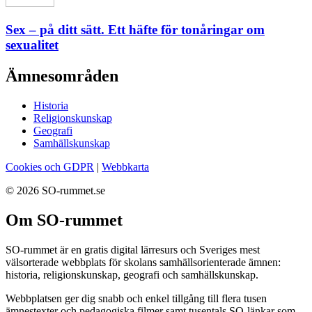
Sex – på ditt sätt. Ett häfte för tonåringar om
sexualitet
Ämnesområden
Historia
Religionskunskap
Geografi
Samhällskunskap
Cookies och GDPR
|
Webbkarta
© 2026 SO-rummet.se
Om SO-rummet
SO-rummet är en gratis digital lärresurs och Sveriges mest
välsorterade webbplats för skolans samhällsorienterade ämnen:
historia, religionskunskap, geografi och samhällskunskap.
Webbplatsen ger dig snabb och enkel tillgång till flera tusen
ämnestexter och pedagogiska filmer samt tusentals SO-länkar som