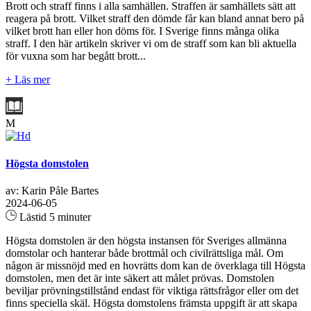
Brott och straff finns i alla samhällen. Straffen är samhällets sätt att
reagera på brott. Vilket straff den dömde får kan bland annat bero på
vilket brott han eller hon döms för. I Sverige finns många olika
straff. I den här artikeln skriver vi om de straff som kan bli aktuella
för vuxna som har begått brott...
+ Läs mer
M
Högsta domstolen
av: Karin Påle Bartes
2024-06-05
Lästid 5 minuter
Högsta domstolen är den högsta instansen för Sveriges allmänna
domstolar och hanterar både brottmål och civilrättsliga mål. Om
någon är missnöjd med en hovrätts dom kan de överklaga till Högsta
domstolen, men det är inte säkert att målet prövas. Domstolen
beviljar prövningstillstånd endast för viktiga rättsfrågor eller om det
finns speciella skäl. Högsta domstolens främsta uppgift är att skapa