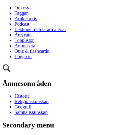
Om oss
Taggar
Artikelarkiv
Podcast
Lektioner och lärarmaterial
Året runt
Topplistor
Annonsera
Quiz & flashcards
Logga in
Ämnesområden
Historia
Religionskunskap
Geografi
Samhällskunskap
Secondary menu