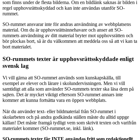
som finns under de flesta bilderna. Om en bildlänk saknas är bilden i
regel upphovsrättsskyddad och kan inte användas utanför SO-
rummet.
SO-rummet ansvarar inte för andras användning av webbplatsens
material. Om du är upphovsrättsinnehavare och anser att SO-
rummets användning av ditt material bryter mot upphovsrätten och
bör plockas bort, så är du välkommen att meddela oss så att vi kan ta
bort materialet.
SO-rummets texter är upphovsrättsskyddade enligt
svensk lag
Vi vill gärna att SO-rummet används som kunskapskälla, till
exempel av elever och lärare i skolundervisningen. Men vi vill
samtidigt att alla som använder SO-rummets texter ska läsa dem på
sajten. Det är mycket viktigt eftersom SO-rummet annars inte
kommer att kunna fortsätta vara en öppen webbplats.
När du använder text- eller bildmaterial från SO-rummet i
skolarbeten och på andra godkända ställen måste du alltid uppge
källan! Det måste framgå tydligt vem som skrivit texten och varifrån
materialet kommer (SO-rummet.se, inkl. länk).
SO-rummets texter får INTE användas fritt som redaktionellt