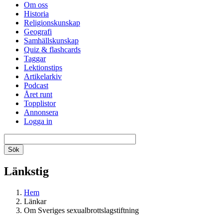
Om oss
Historia
Religionskunskap
Geografi
Samhällskunskap
Quiz & flashcards
Taggar
Lektionstips
Artikelarkiv
Podcast
Året runt
Topplistor
Annonsera
Logga in
Länkstig
Hem
Länkar
Om Sveriges sexualbrottslagstiftning