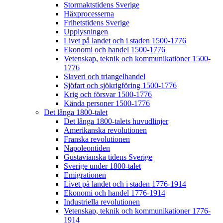
Stormaktstidens Sverige
Häxprocesserna
Frihetstidens Sverige
Upplysningen
Livet på landet och i staden 1500-1776
Ekonomi och handel 1500-1776
Vetenskap, teknik och kommunikationer 1500-
1776
Slaveri och triangelhandel
Sjöfart och sjökrigföring 1500-1776
Krig och försvar 1500-1776
Kända personer 1500-1776
Det långa 1800-talet
Det långa 1800-talets huvudlinjer
Amerikanska revolutionen
Franska revolutionen
Napoleontiden
Gustavianska tidens Sverige
Sverige under 1800-talet
Emigrationen
Livet på landet och i staden 1776-1914
Ekonomi och handel 1776-1914
Industriella revolutionen
Vetenskap, teknik och kommunikationer 1776-
1914