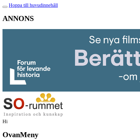
Hoppa till huvudinnehåll
ANNONS
Hi
OvanMeny