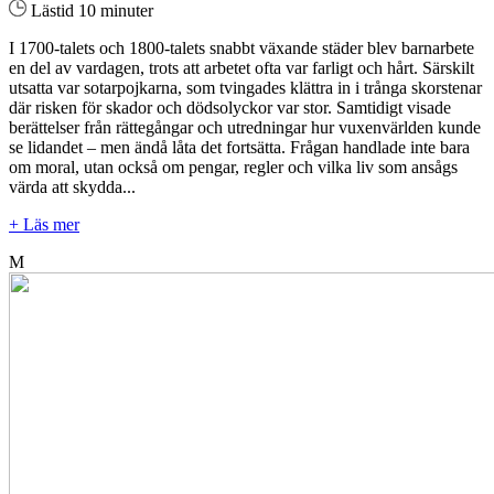
Lästid 10 minuter
I 1700-talets och 1800-talets snabbt växande städer blev barnarbete
en del av vardagen, trots att arbetet ofta var farligt och hårt. Särskilt
utsatta var sotarpojkarna, som tvingades klättra in i trånga skorstenar
där risken för skador och dödsolyckor var stor. Samtidigt visade
berättelser från rättegångar och utredningar hur vuxenvärlden kunde
se lidandet – men ändå låta det fortsätta. Frågan handlade inte bara
om moral, utan också om pengar, regler och vilka liv som ansågs
värda att skydda...
+ Läs mer
M