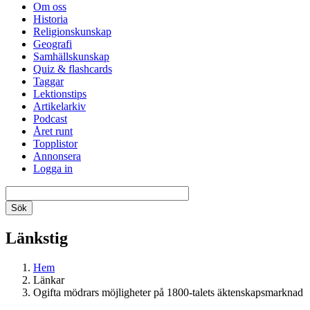
Om oss
Historia
Religionskunskap
Geografi
Samhällskunskap
Quiz & flashcards
Taggar
Lektionstips
Artikelarkiv
Podcast
Året runt
Topplistor
Annonsera
Logga in
Länkstig
Hem
Länkar
Ogifta mödrars möjligheter på 1800-talets äktenskapsmarknad