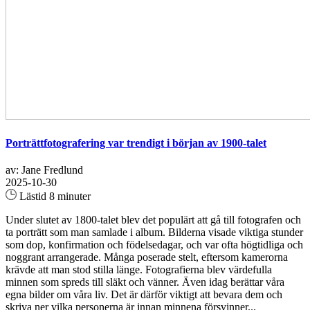
Porträttfotografering var trendigt i början av 1900-talet
av: Jane Fredlund
2025-10-30
Lästid 8 minuter
Under slutet av 1800-talet blev det populärt att gå till fotografen och
ta porträtt som man samlade i album. Bilderna visade viktiga stunder
som dop, konfirmation och födelsedagar, och var ofta högtidliga och
noggrant arrangerade. Många poserade stelt, eftersom kamerorna
krävde att man stod stilla länge. Fotografierna blev värdefulla
minnen som spreds till släkt och vänner. Även idag berättar våra
egna bilder om våra liv. Det är därför viktigt att bevara dem och
skriva ner vilka personerna är innan minnena försvinner...