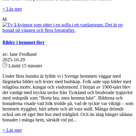
+ Läs mer
M
Bilder i hemmet förr
av: Jane Fredlund
2025-10-29
Lästid 15 minuter
Under flera hundra år fyllde vi i Sverige hemmets väggar med
färgstarka bilder och texter med budskap. Folk satte upp bilder med
religiösa motiv, kungar och visdomsord. I början av 1900-talet blev
det vanligt med tryckta tavlor från Tyskland och broderade tygtavlor
med ordspråk som "Borta bra, men hemma bäst". Bilderna och
bonaderna visade vad folk trodde på, vad de tyckte var viktigt – som
hemmets trygghet, hårt arbete och att vara snäll. Många drömde
också om ett eget litet hus med trädgård. Och än idag hänger sådana
bonader i många hem, särskilt vid jul...
+ Läs mer