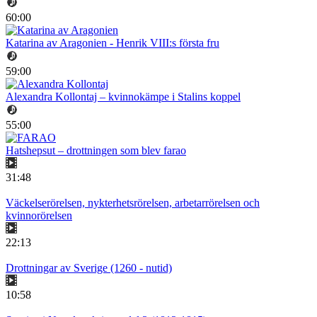
60:00
Katarina av Aragonien - Henrik VIII:s första fru
59:00
Alexandra Kollontaj – kvinnokämpe i Stalins koppel
55:00
Hatshepsut – drottningen som blev farao
31:48
Väckelserörelsen, nykterhetsrörelsen, arbetarrörelsen och
kvinnorörelsen
22:13
Drottningar av Sverige (1260 - nutid)
10:58