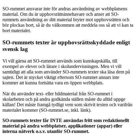
SO-rummet ansvarar inte för andras användning av webbplatsens
material. Om du är upphovsrättsinnehavare och anser att SO-
rummets användning av ditt material bryter mot upphovsrätten och
bör plockas bort, så är du välkommen att meddela oss så att vi kan ta
bort materialet.
SO-rummets texter är upphovsrättsskyddade enligt
svensk lag
Vi vill gärna att SO-rummet används som kunskapskälla, till
exempel av elever och lärare i skolundervisningen. Men vi vill
samtidigt att alla som använder SO-rummets texter ska läsa dem på
sajten. Det är mycket viktigt eftersom SO-rummet annars inte
kommer att kunna fortsätta vara en öppen webbplats.
När du använder text- eller bildmaterial från SO-rummet i
skolarbeten och på andra godkända ställen måste du alltid uppge
källan! Det måste framgå tydligt vem som skrivit texten och varifrån
materialet kommer (SO-rummet.se, inkl. länk).
SO-rummets texter får INTE användas fritt som redaktionellt
material på andra webbplatser, applikationer (appar) eller
interna nätverk o.s.v. utanför SO-rummet.