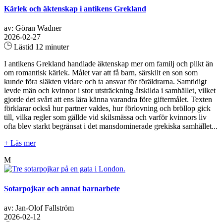
Kärlek och äktenskap i antikens Grekland
av: Göran Wadner
2026-02-27
Lästid 12 minuter
I antikens Grekland handlade äktenskap mer om familj och plikt än
om romantisk kärlek. Målet var att få barn, särskilt en son som
kunde föra släkten vidare och ta ansvar för föräldrarna. Samtidigt
levde män och kvinnor i stor utsträckning åtskilda i samhället, vilket
gjorde det svårt att ens lära känna varandra före giftermålet. Texten
förklarar också hur partner valdes, hur förlovning och bröllop gick
till, vilka regler som gällde vid skilsmässa och varför kvinnors liv
ofta blev starkt begränsat i det mansdominerade grekiska samhället...
+ Läs mer
M
Sotarpojkar och annat barnarbete
av: Jan-Olof Fallström
2026-02-12