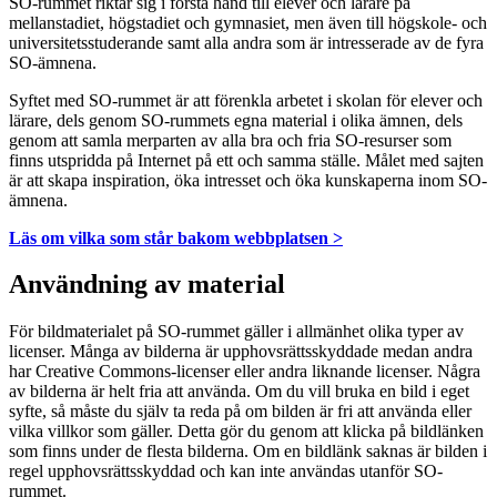
SO-rummet riktar sig i första hand till elever och lärare på
mellanstadiet, högstadiet och gymnasiet, men även till högskole- och
universitetsstuderande samt alla andra som är intresserade av de fyra
SO-ämnena.
Syftet med SO-rummet är att förenkla arbetet i skolan för elever och
lärare, dels genom SO-rummets egna material i olika ämnen, dels
genom att samla merparten av alla bra och fria SO-resurser som
finns utspridda på Internet på ett och samma ställe. Målet med sajten
är att skapa inspiration, öka intresset och öka kunskaperna inom SO-
ämnena.
Läs om vilka som står bakom webbplatsen >
Användning av material
För bildmaterialet på SO-rummet gäller i allmänhet olika typer av
licenser. Många av bilderna är upphovsrättsskyddade medan andra
har Creative Commons-licenser eller andra liknande licenser. Några
av bilderna är helt fria att använda. Om du vill bruka en bild i eget
syfte, så måste du själv ta reda på om bilden är fri att använda eller
vilka villkor som gäller. Detta gör du genom att klicka på bildlänken
som finns under de flesta bilderna. Om en bildlänk saknas är bilden i
regel upphovsrättsskyddad och kan inte användas utanför SO-
rummet.