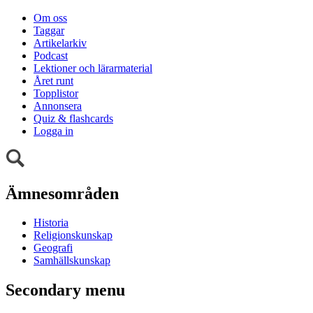
Om oss
Taggar
Artikelarkiv
Podcast
Lektioner och lärarmaterial
Året runt
Topplistor
Annonsera
Quiz & flashcards
Logga in
Ämnesområden
Historia
Religionskunskap
Geografi
Samhällskunskap
Secondary menu