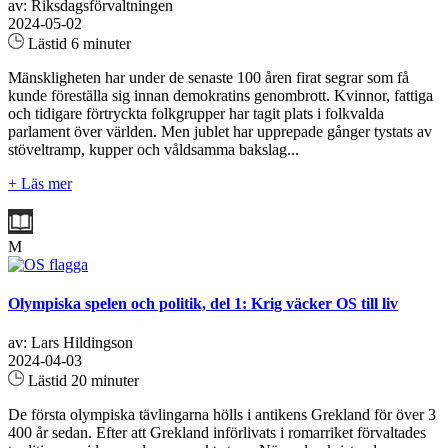
av: Riksdagsförvaltningen
2024-05-02
Lästid 6 minuter
Mänskligheten har under de senaste 100 åren firat segrar som få
kunde föreställa sig innan demokratins genombrott. Kvinnor, fattiga
och tidigare förtryckta folkgrupper har tagit plats i folkvalda
parlament över världen. Men jublet har upprepade gånger tystats av
stöveltramp, kupper och våldsamma bakslag...
+ Läs mer
M
Olympiska spelen och politik, del 1: Krig väcker OS till liv
av: Lars Hildingson
2024-04-03
Lästid 20 minuter
De första olympiska tävlingarna hölls i antikens Grekland för över 3
400 år sedan. Efter att Grekland införlivats i romarriket förvaltades