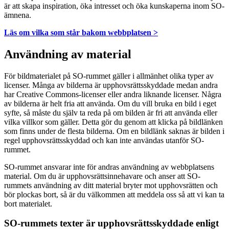
är att skapa inspiration, öka intresset och öka kunskaperna inom SO-
ämnena.
Läs om vilka som står bakom webbplatsen >
Användning av material
För bildmaterialet på SO-rummet gäller i allmänhet olika typer av
licenser. Många av bilderna är upphovsrättsskyddade medan andra
har Creative Commons-licenser eller andra liknande licenser. Några
av bilderna är helt fria att använda. Om du vill bruka en bild i eget
syfte, så måste du själv ta reda på om bilden är fri att använda eller
vilka villkor som gäller. Detta gör du genom att klicka på bildlänken
som finns under de flesta bilderna. Om en bildlänk saknas är bilden i
regel upphovsrättsskyddad och kan inte användas utanför SO-
rummet.
SO-rummet ansvarar inte för andras användning av webbplatsens
material. Om du är upphovsrättsinnehavare och anser att SO-
rummets användning av ditt material bryter mot upphovsrätten och
bör plockas bort, så är du välkommen att meddela oss så att vi kan ta
bort materialet.
SO-rummets texter är upphovsrättsskyddade enligt