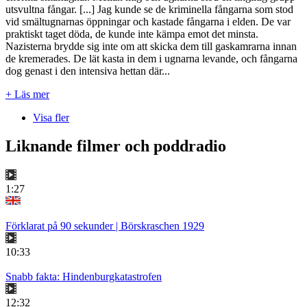
utsvultna fångar. [...] Jag kunde se de kriminella fångarna som stod
vid smältugnarnas öppningar och kastade fångarna i elden. De var
praktiskt taget döda, de kunde inte kämpa emot det minsta.
Nazisterna brydde sig inte om att skicka dem till gaskamrarna innan
de kremerades. De lät kasta in dem i ugnarna levande, och fångarna
dog genast i den intensiva hettan där...
+ Läs mer
Visa fler
Liknande filmer och poddradio
1:27
Förklarat på 90 sekunder | Börskraschen 1929
10:33
Snabb fakta: Hindenburgkatastrofen
12:32