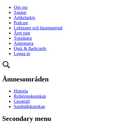
Om oss
Taggar
Artikelarkiv
Podcast
Lektioner och lärarmaterial
Året runt
Topplistor
Annonsera
Quiz & flashcards
Logga in
Ämnesområden
Historia
Religionskunskap
Geografi
Samhällskunskap
Secondary menu