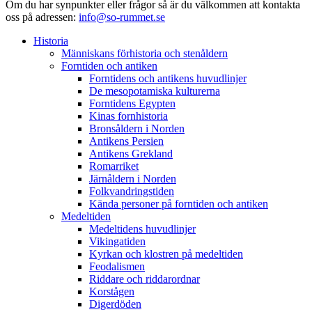
Om du har synpunkter eller frågor så är du välkommen att kontakta
oss på adressen:
info@so-rummet.se
Historia
Människans förhistoria och stenåldern
Forntiden och antiken
Forntidens och antikens huvudlinjer
De mesopotamiska kulturerna
Forntidens Egypten
Kinas fornhistoria
Bronsåldern i Norden
Antikens Persien
Antikens Grekland
Romarriket
Järnåldern i Norden
Folkvandringstiden
Kända personer på forntiden och antiken
Medeltiden
Medeltidens huvudlinjer
Vikingatiden
Kyrkan och klostren på medeltiden
Feodalismen
Riddare och riddarordnar
Korstågen
Digerdöden