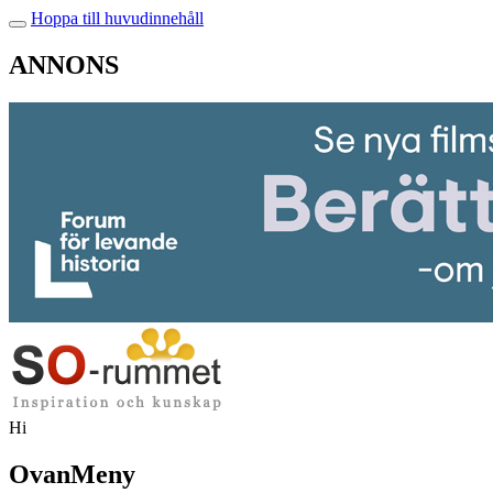
Hoppa till huvudinnehåll
ANNONS
Hi
OvanMeny