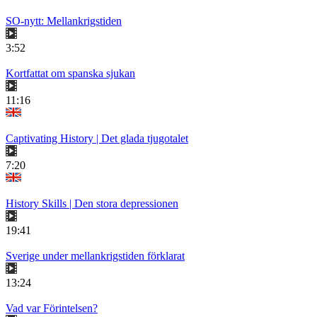
SO-nytt: Mellankrigstiden
3:52
Kortfattat om spanska sjukan
11:16
Captivating History | Det glada tjugotalet
7:20
History Skills | Den stora depressionen
19:41
Sverige under mellankrigstiden förklarat
13:24
Vad var Förintelsen?