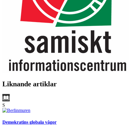
Liknande artiklar
S
Demokratins globala vågor