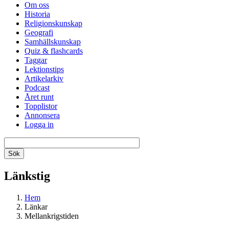
Om oss
Historia
Religionskunskap
Geografi
Samhällskunskap
Quiz & flashcards
Taggar
Lektionstips
Artikelarkiv
Podcast
Året runt
Topplistor
Annonsera
Logga in
Länkstig
Hem
Länkar
Mellankrigstiden