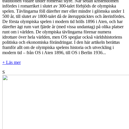
traditionen vidare under romerskt styre. När sedan kristendomen
infördes i romarriket i slutet av 300-talet förbjöds de olympiska
spelen. Tävlingarna föll därefter mer eller mindre i glömska under 1
500 år, till slutet av 1800-talet då de återupptäcktes och återinfördes.
De första olympiska spelen i modern tid hölls 1896 i Aten, och har
därefter ägt rum vart fjärde år (med vissa undantag) på olika platser
runt om i världen. De olympiska tävlingarna förenar numera
idrottare över hela världen, men OS speglar också världshistoriens
politiska och ekonomiska förändringar. I den här artikeln berättas
framför allt om de olympiska spelens historia och utveckling i
modern tid – från OS i Aten 1896, till OS i Berlin 1936...
+ Läs mer
S