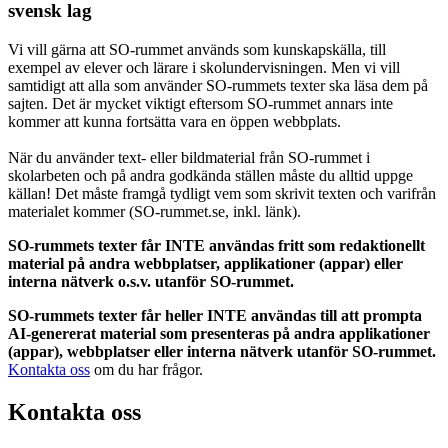
svensk lag
Vi vill gärna att SO-rummet används som kunskapskälla, till
exempel av elever och lärare i skolundervisningen. Men vi vill
samtidigt att alla som använder SO-rummets texter ska läsa dem på
sajten. Det är mycket viktigt eftersom SO-rummet annars inte
kommer att kunna fortsätta vara en öppen webbplats.
När du använder text- eller bildmaterial från SO-rummet i
skolarbeten och på andra godkända ställen måste du alltid uppge
källan! Det måste framgå tydligt vem som skrivit texten och varifrån
materialet kommer (SO-rummet.se, inkl. länk).
SO-rummets texter får INTE användas fritt som redaktionellt
material på andra webbplatser, applikationer (appar) eller
interna nätverk o.s.v. utanför SO-rummet.
SO-rummets texter får heller INTE användas till att prompta
AI-genererat material som presenteras på andra applikationer
(appar), webbplatser eller interna nätverk utanför SO-rummet.
Kontakta oss
om du har frågor.
Kontakta oss