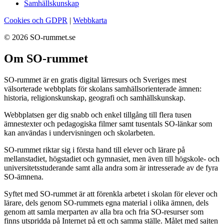
Samhällskunskap
Cookies och GDPR
|
Webbkarta
© 2026 SO-rummet.se
Om SO-rummet
SO-rummet är en gratis digital lärresurs och Sveriges mest
välsorterade webbplats för skolans samhällsorienterade ämnen:
historia, religionskunskap, geografi och samhällskunskap.
Webbplatsen ger dig snabb och enkel tillgång till flera tusen
ämnestexter och pedagogiska filmer samt tusentals SO-länkar som
kan användas i undervisningen och skolarbeten.
SO-rummet riktar sig i första hand till elever och lärare på
mellanstadiet, högstadiet och gymnasiet, men även till högskole- och
universitetsstuderande samt alla andra som är intresserade av de fyra
SO-ämnena.
Syftet med SO-rummet är att förenkla arbetet i skolan för elever och
lärare, dels genom SO-rummets egna material i olika ämnen, dels
genom att samla merparten av alla bra och fria SO-resurser som
finns utspridda på Internet på ett och samma ställe. Målet med sajten