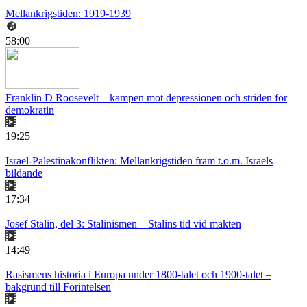
Mellankrigstiden: 1919-1939
58:00
Franklin D Roosevelt – kampen mot depressionen och striden för
demokratin
19:25
Israel-Palestinakonflikten: Mellankrigstiden fram t.o.m. Israels
bildande
17:34
Josef Stalin, del 3: Stalinismen – Stalins tid vid makten
14:49
Rasismens historia i Europa under 1800-talet och 1900-talet –
bakgrund till Förintelsen