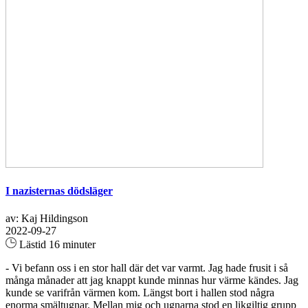
I nazisternas dödsläger
av: Kaj Hildingson
2022-09-27
Lästid 16 minuter
- Vi befann oss i en stor hall där det var varmt. Jag hade frusit i så
många månader att jag knappt kunde minnas hur värme kändes. Jag
kunde se varifrån värmen kom. Längst bort i hallen stod några
enorma smältugnar. Mellan mig och ugnarna stod en likgiltig grupp