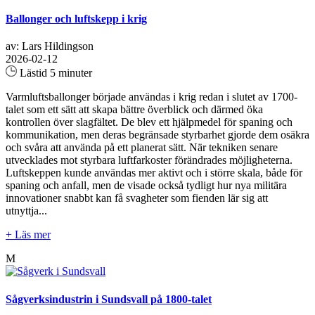
Ballonger och luftskepp i krig
av: Lars Hildingson
2026-02-12
Lästid 5 minuter
Varmluftsballonger började användas i krig redan i slutet av 1700-
talet som ett sätt att skapa bättre överblick och därmed öka
kontrollen över slagfältet. De blev ett hjälpmedel för spaning och
kommunikation, men deras begränsade styrbarhet gjorde dem osäkra
och svåra att använda på ett planerat sätt. När tekniken senare
utvecklades mot styrbara luftfarkoster förändrades möjligheterna.
Luftskeppen kunde användas mer aktivt och i större skala, både för
spaning och anfall, men de visade också tydligt hur nya militära
innovationer snabbt kan få svagheter som fienden lär sig att
utnyttja...
+ Läs mer
M
Sågverksindustrin i Sundsvall på 1800-talet