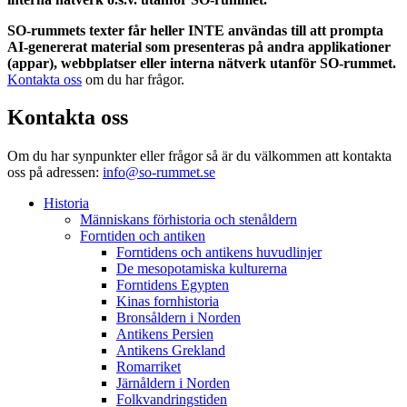
SO-rummets texter får heller INTE användas till att prompta
AI-genererat material som presenteras på andra applikationer
(appar), webbplatser eller interna nätverk utanför SO-rummet.
Kontakta oss
om du har frågor.
Kontakta oss
Om du har synpunkter eller frågor så är du välkommen att kontakta
oss på adressen:
info@so-rummet.se
Historia
Människans förhistoria och stenåldern
Forntiden och antiken
Forntidens och antikens huvudlinjer
De mesopotamiska kulturerna
Forntidens Egypten
Kinas fornhistoria
Bronsåldern i Norden
Antikens Persien
Antikens Grekland
Romarriket
Järnåldern i Norden
Folkvandringstiden