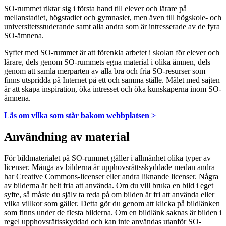
SO-rummet riktar sig i första hand till elever och lärare på
mellanstadiet, högstadiet och gymnasiet, men även till högskole- och
universitetsstuderande samt alla andra som är intresserade av de fyra
SO-ämnena.
Syftet med SO-rummet är att förenkla arbetet i skolan för elever och
lärare, dels genom SO-rummets egna material i olika ämnen, dels
genom att samla merparten av alla bra och fria SO-resurser som
finns utspridda på Internet på ett och samma ställe. Målet med sajten
är att skapa inspiration, öka intresset och öka kunskaperna inom SO-
ämnena.
Läs om vilka som står bakom webbplatsen >
Användning av material
För bildmaterialet på SO-rummet gäller i allmänhet olika typer av
licenser. Många av bilderna är upphovsrättsskyddade medan andra
har Creative Commons-licenser eller andra liknande licenser. Några
av bilderna är helt fria att använda. Om du vill bruka en bild i eget
syfte, så måste du själv ta reda på om bilden är fri att använda eller
vilka villkor som gäller. Detta gör du genom att klicka på bildlänken
som finns under de flesta bilderna. Om en bildlänk saknas är bilden i
regel upphovsrättsskyddad och kan inte användas utanför SO-