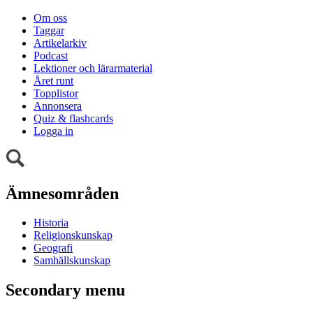
Om oss
Taggar
Artikelarkiv
Podcast
Lektioner och lärarmaterial
Året runt
Topplistor
Annonsera
Quiz & flashcards
Logga in
Ämnesområden
Historia
Religionskunskap
Geografi
Samhällskunskap
Secondary menu