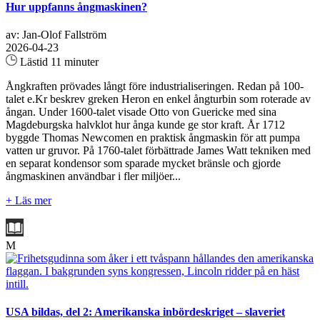
Hur uppfanns ångmaskinen?
av: Jan-Olof Fallström
2026-04-23
Lästid 11 minuter
Ångkraften prövades långt före industrialiseringen. Redan på 100-
talet e.Kr beskrev greken Heron en enkel ångturbin som roterade av
ångan. Under 1600-talet visade Otto von Guericke med sina
Magdeburgska halvklot hur ånga kunde ge stor kraft. År 1712
byggde Thomas Newcomen en praktisk ångmaskin för att pumpa
vatten ur gruvor. På 1760-talet förbättrade James Watt tekniken med
en separat kondensor som sparade mycket bränsle och gjorde
ångmaskinen användbar i fler miljöer...
+ Läs mer
M
USA bildas, del 2: Amerikanska inbördeskriget – slaveriet