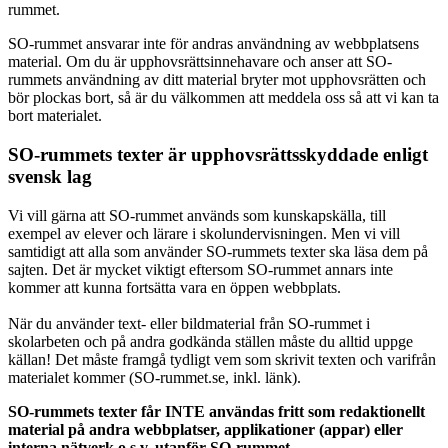
rummet.
SO-rummet ansvarar inte för andras användning av webbplatsens
material. Om du är upphovsrättsinnehavare och anser att SO-
rummets användning av ditt material bryter mot upphovsrätten och
bör plockas bort, så är du välkommen att meddela oss så att vi kan ta
bort materialet.
SO-rummets texter är upphovsrättsskyddade enligt
svensk lag
Vi vill gärna att SO-rummet används som kunskapskälla, till
exempel av elever och lärare i skolundervisningen. Men vi vill
samtidigt att alla som använder SO-rummets texter ska läsa dem på
sajten. Det är mycket viktigt eftersom SO-rummet annars inte
kommer att kunna fortsätta vara en öppen webbplats.
När du använder text- eller bildmaterial från SO-rummet i
skolarbeten och på andra godkända ställen måste du alltid uppge
källan! Det måste framgå tydligt vem som skrivit texten och varifrån
materialet kommer (SO-rummet.se, inkl. länk).
SO-rummets texter får INTE användas fritt som redaktionellt
material på andra webbplatser, applikationer (appar) eller
interna nätverk o.s.v. utanför SO-rummet.