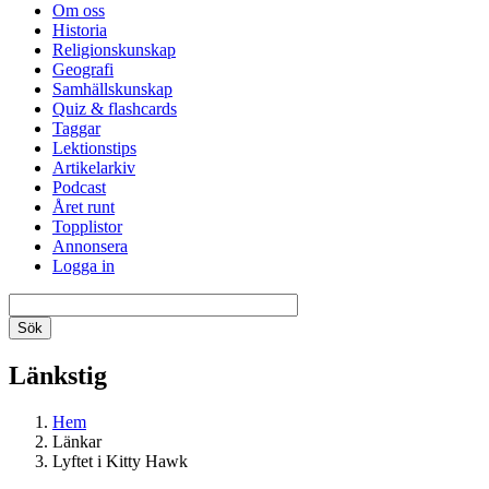
Om oss
Historia
Religionskunskap
Geografi
Samhällskunskap
Quiz & flashcards
Taggar
Lektionstips
Artikelarkiv
Podcast
Året runt
Topplistor
Annonsera
Logga in
Länkstig
Hem
Länkar
Lyftet i Kitty Hawk