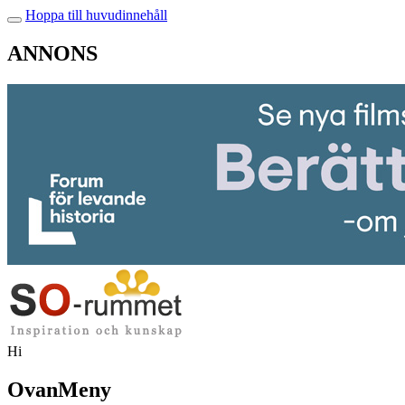
Hoppa till huvudinnehåll
ANNONS
Hi
OvanMeny