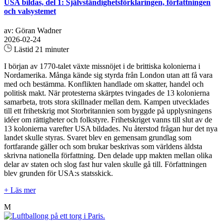
USA bildas, del 1: Självständighetsförklaringen, författningen
och valsystemet
av: Göran Wadner
2026-02-24
Lästid 21 minuter
I början av 1770-talet växte missnöjet i de brittiska kolonierna i
Nordamerika. Många kände sig styrda från London utan att få vara
med och bestämma. Konflikten handlade om skatter, handel och
politisk makt. När protesterna skärptes tvingades de 13 kolonierna
samarbeta, trots stora skillnader mellan dem. Kampen utvecklades
till ett frihetskrig mot Storbritannien som byggde på upplysningens
idéer om rättigheter och folkstyre. Frihetskriget vanns till slut av de
13 kolonierna varefter USA bildades. Nu återstod frågan hur det nya
landet skulle styras. Svaret blev en gemensam grundlag som
fortfarande gäller och som brukar beskrivas som världens äldsta
skrivna nationella författning. Den delade upp makten mellan olika
delar av staten och slog fast hur valen skulle gå till. Författningen
blev grunden för USA:s statsskick.
+ Läs mer
M