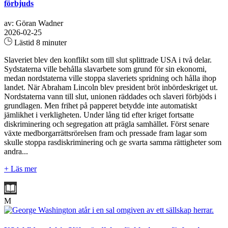
förbjuds
av: Göran Wadner
2026-02-25
Lästid 8 minuter
Slaveriet blev den konflikt som till slut splittrade USA i två delar.
Sydstaterna ville behålla slavarbete som grund för sin ekonomi,
medan nordstaterna ville stoppa slaveriets spridning och hålla ihop
landet. När Abraham Lincoln blev president bröt inbördeskriget ut.
Nordstaterna vann till slut, unionen räddades och slaveri förbjöds i
grundlagen. Men frihet på papperet betydde inte automatiskt
jämlikhet i verkligheten. Under lång tid efter kriget fortsatte
diskriminering och segregation att prägla samhället. Först senare
växte medborgarrättsrörelsen fram och pressade fram lagar som
skulle stoppa rasdiskriminering och ge svarta samma rättigheter som
andra...
+ Läs mer
M