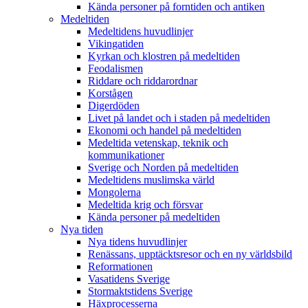
Kända personer på forntiden och antiken
Medeltiden
Medeltidens huvudlinjer
Vikingatiden
Kyrkan och klostren på medeltiden
Feodalismen
Riddare och riddarordnar
Korstågen
Digerdöden
Livet på landet och i staden på medeltiden
Ekonomi och handel på medeltiden
Medeltida vetenskap, teknik och
kommunikationer
Sverige och Norden på medeltiden
Medeltidens muslimska värld
Mongolerna
Medeltida krig och försvar
Kända personer på medeltiden
Nya tiden
Nya tidens huvudlinjer
Renässans, upptäcktsresor och en ny världsbild
Reformationen
Vasatidens Sverige
Stormaktstidens Sverige
Häxprocesserna