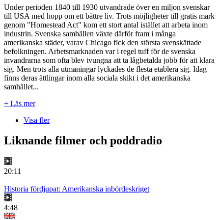
Under perioden 1840 till 1930 utvandrade över en miljon svenskar
till USA med hopp om ett bättre liv. Trots möjligheter till gratis mark
genom "Homestead Act" kom ett stort antal istället att arbeta inom
industrin. Svenska samhällen växte därför fram i många
amerikanska städer, varav Chicago fick den största svenskättade
befolkningen. Arbetsmarknaden var i regel tuff för de svenska
invandrarna som ofta blev tvungna att ta lågbetalda jobb för att klara
sig. Men trots alla utmaningar lyckades de flesta etablera sig. Idag
finns deras ättlingar inom alla sociala skikt i det amerikanska
samhället...
+ Läs mer
Visa fler
Liknande filmer och poddradio
20:11
Historia fördjupat: Amerikanska inbördeskriget
4:48