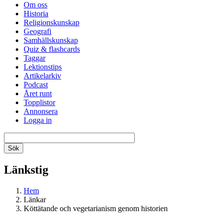
Om oss
Historia
Religionskunskap
Geografi
Samhällskunskap
Quiz & flashcards
Taggar
Lektionstips
Artikelarkiv
Podcast
Året runt
Topplistor
Annonsera
Logga in
Länkstig
Hem
Länkar
Köttätande och vegetarianism genom historien