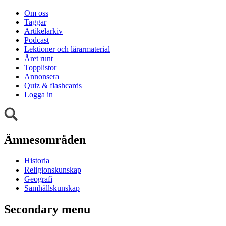
Om oss
Taggar
Artikelarkiv
Podcast
Lektioner och lärarmaterial
Året runt
Topplistor
Annonsera
Quiz & flashcards
Logga in
Ämnesområden
Historia
Religionskunskap
Geografi
Samhällskunskap
Secondary menu