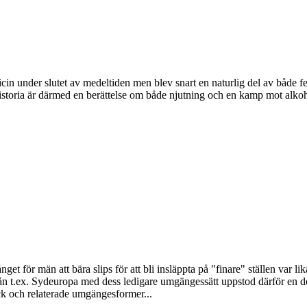
dicin under slutet av medeltiden men blev snart en naturlig del av både
istoria är därmed en berättelse om både njutning och en kamp mot alkoh
get för män att bära slips för att bli insläppta på "finare" ställen var li
ån t.ex. Sydeuropa med dess ledigare umgängessätt uppstod därför en del
k och relaterade umgängesformer...