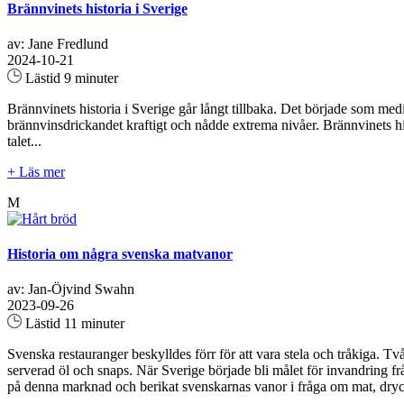
Brännvinets historia i Sverige
av: Jane Fredlund
2024-10-21
Lästid 9 minuter
Brännvinets historia i Sverige går långt tillbaka. Det började som me
brännvinsdrickandet kraftigt och nådde extrema nivåer. Brännvinets h
talet...
+ Läs mer
M
Historia om några svenska matvanor
av: Jan-Öjvind Swahn
2023-09-26
Lästid 11 minuter
Svenska restauranger beskylldes förr för att vara stela och tråkiga. Tvån
serverad öl och snaps. När Sverige började bli målet för invandring fr
på denna marknad och berikat svenskarnas vanor i fråga om mat, dryc