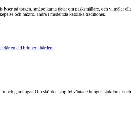
is lyser på torgen, småpojkarna tjatar om påsksmällare, och vi målar el
pelse och häxtro, andra i medeltida katolska traditioner...
n barn och gamlingar. Om skörden slog fel väntade hunger, sjukdomar och 