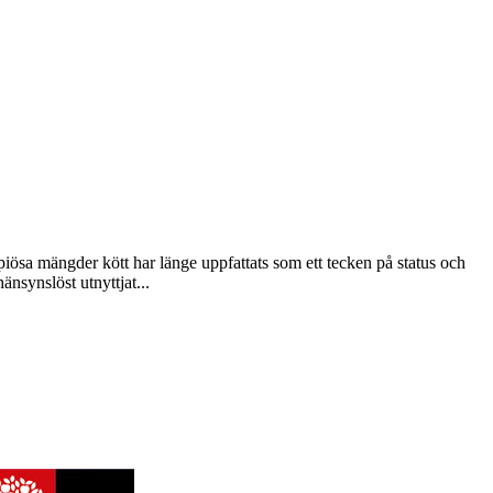
piösa mängder kött har länge uppfattats som ett tecken på status och
änsynslöst utnyttjat...