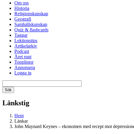
Om oss
Historia
Religionskunskap
Geografi
Samhällskunskap
Quiz & flashcards
Taggar
Lektionstips
Artikelarkiv
Podcast
Året runt
Topplistor
Annonsera
Logga in
Länkstig
Hem
Länkar
John Maynard Keynes – ekonomen med recept mot depression