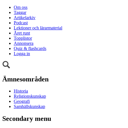
Om oss
Taggar
Artikelarkiv
Podcast
Lektioner och lärarmaterial
Året runt
Topplistor
Annonsera
Quiz & flashcards
Logga in
Ämnesområden
Historia
Religionskunskap
Geografi
Samhällskunskap
Secondary menu