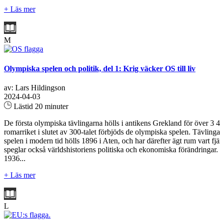
+ Läs mer
M
Olympiska spelen och politik, del 1: Krig väcker OS till liv
av: Lars Hildingson
2024-04-03
Lästid 20 minuter
De första olympiska tävlingarna hölls i antikens Grekland för över 3 4
romarriket i slutet av 300-talet förbjöds de olympiska spelen. Tävlinga
spelen i modern tid hölls 1896 i Aten, och har därefter ägt rum vart f
speglar också världshistoriens politiska och ekonomiska förändringar. I
1936...
+ Läs mer
L