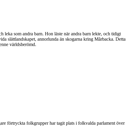
h leka som andra barn. Hon läste när andra barn lekte, och tidigt
t vida slättlandskapet, annorlunda än skogarna kring Mårbacka. Detta
henne världsberömd.
re förtryckta folkgrupper har tagit plats i folkvalda parlament över