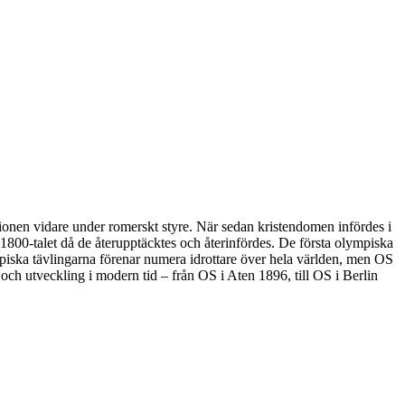
itionen vidare under romerskt styre. När sedan kristendomen infördes i
av 1800-talet då de återupptäcktes och återinfördes. De första olympiska
ympiska tävlingarna förenar numera idrottare över hela världen, men OS
 och utveckling i modern tid – från OS i Aten 1896, till OS i Berlin