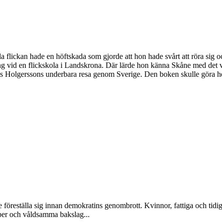
lickan hade en höftskada som gjorde att hon hade svårt att röra sig oc
llning vid en flickskola i Landskrona. Där lärde hon känna Skåne med de
Nils Holgerssons underbara resa genom Sverige. Den boken skulle göra 
föreställa sig innan demokratins genombrott. Kvinnor, fattiga och tidiga
per och våldsamma bakslag...