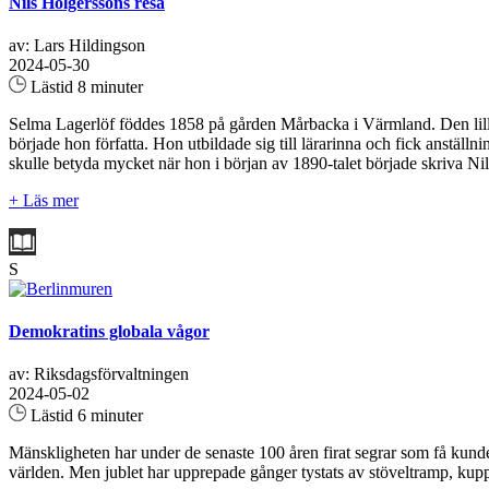
Nils Holgerssons resa
av: Lars Hildingson
2024-05-30
Lästid 8 minuter
Selma Lagerlöf föddes 1858 på gården Mårbacka i Värmland. Den lilla f
började hon författa. Hon utbildade sig till lärarinna och fick anstä
skulle betyda mycket när hon i början av 1890-talet började skriva 
+ Läs mer
S
Demokratins globala vågor
av: Riksdagsförvaltningen
2024-05-02
Lästid 6 minuter
Mänskligheten har under de senaste 100 åren firat segrar som få kunde 
världen. Men jublet har upprepade gånger tystats av stöveltramp, kup