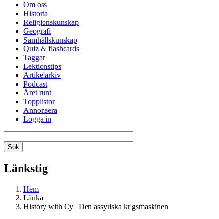
Om oss
Historia
Religionskunskap
Geografi
Samhällskunskap
Quiz & flashcards
Taggar
Lektionstips
Artikelarkiv
Podcast
Året runt
Topplistor
Annonsera
Logga in
Länkstig
Hem
Länkar
History with Cy | Den assyriska krigsmaskinen