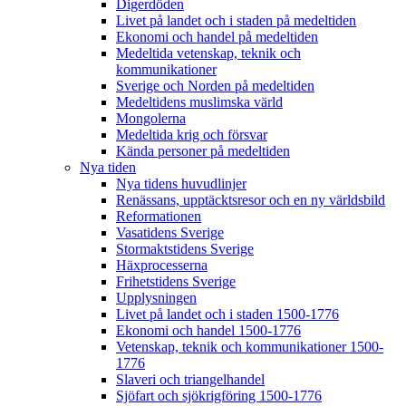
Digerdöden
Livet på landet och i staden på medeltiden
Ekonomi och handel på medeltiden
Medeltida vetenskap, teknik och
kommunikationer
Sverige och Norden på medeltiden
Medeltidens muslimska värld
Mongolerna
Medeltida krig och försvar
Kända personer på medeltiden
Nya tiden
Nya tidens huvudlinjer
Renässans, upptäcktsresor och en ny världsbild
Reformationen
Vasatidens Sverige
Stormaktstidens Sverige
Häxprocesserna
Frihetstidens Sverige
Upplysningen
Livet på landet och i staden 1500-1776
Ekonomi och handel 1500-1776
Vetenskap, teknik och kommunikationer 1500-
1776
Slaveri och triangelhandel
Sjöfart och sjökrigföring 1500-1776