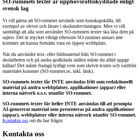
SO-rummets texter är upphovsrättsskyddade enligt
svensk lag
Vi vill gärna att SO-rummet används som kunskapskälla, till
exempel av elever och lärare i skolundervisningen. Men vi vill
samtidigt att alla som använder SO-rummets texter ska läsa dem på
sajten. Det är mycket viktigt eftersom SO-rummet annars inte
kommer att kunna fortsätta vara en öppen webbplats.
När du använder text- eller bildmaterial från SO-rummet i
skolarbeten och på andra godkända ställen måste du alltid uppge
källan! Det måste framgå tydligt vem som skrivit texten och varifrån
materialet kommer (SO-rummet.se, inkl. länk).
SO-rummets texter får INTE användas fritt som redaktionellt
material på andra webbplatser, applikationer (appar) eller
interna nätverk o.s.v. utanför SO-rummet.
SO-rummets texter får heller INTE användas till att prompta
AI-genererat material som presenteras på andra applikationer
(appar), webbplatser eller interna nätverk utanför SO-rummet.
Kontakta oss
om du har frågor.
Kontakta oss