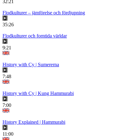
32:21
Flodkulturer – jämförelse och fördjupning
35:26
Flodkulturer och forntida världar
9:21
History with Cy | Sumererna
7:48
History with Cy | Kung Hammurabi
7:00
History Explained | Hammurabi
11:00