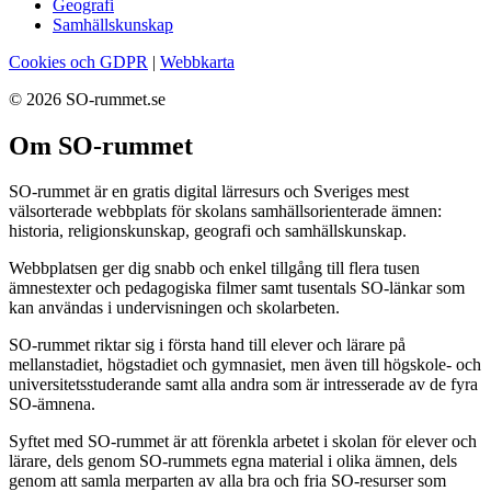
Geografi
Samhällskunskap
Cookies och GDPR
|
Webbkarta
© 2026 SO-rummet.se
Om SO-rummet
SO-rummet är en gratis digital lärresurs och Sveriges mest
välsorterade webbplats för skolans samhällsorienterade ämnen:
historia, religionskunskap, geografi och samhällskunskap.
Webbplatsen ger dig snabb och enkel tillgång till flera tusen
ämnestexter och pedagogiska filmer samt tusentals SO-länkar som
kan användas i undervisningen och skolarbeten.
SO-rummet riktar sig i första hand till elever och lärare på
mellanstadiet, högstadiet och gymnasiet, men även till högskole- och
universitetsstuderande samt alla andra som är intresserade av de fyra
SO-ämnena.
Syftet med SO-rummet är att förenkla arbetet i skolan för elever och
lärare, dels genom SO-rummets egna material i olika ämnen, dels
genom att samla merparten av alla bra och fria SO-resurser som