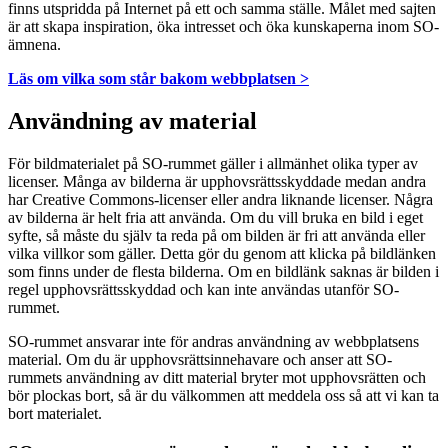
finns utspridda på Internet på ett och samma ställe. Målet med sajten
är att skapa inspiration, öka intresset och öka kunskaperna inom SO-
ämnena.
Läs om vilka som står bakom webbplatsen >
Användning av material
För bildmaterialet på SO-rummet gäller i allmänhet olika typer av
licenser. Många av bilderna är upphovsrättsskyddade medan andra
har Creative Commons-licenser eller andra liknande licenser. Några
av bilderna är helt fria att använda. Om du vill bruka en bild i eget
syfte, så måste du själv ta reda på om bilden är fri att använda eller
vilka villkor som gäller. Detta gör du genom att klicka på bildlänken
som finns under de flesta bilderna. Om en bildlänk saknas är bilden i
regel upphovsrättsskyddad och kan inte användas utanför SO-
rummet.
SO-rummet ansvarar inte för andras användning av webbplatsens
material. Om du är upphovsrättsinnehavare och anser att SO-
rummets användning av ditt material bryter mot upphovsrätten och
bör plockas bort, så är du välkommen att meddela oss så att vi kan ta
bort materialet.