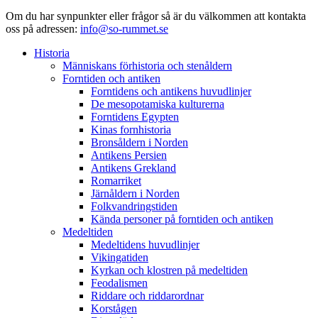
Om du har synpunkter eller frågor så är du välkommen att kontakta
oss på adressen:
info@so-rummet.se
Historia
Människans förhistoria och stenåldern
Forntiden och antiken
Forntidens och antikens huvudlinjer
De mesopotamiska kulturerna
Forntidens Egypten
Kinas fornhistoria
Bronsåldern i Norden
Antikens Persien
Antikens Grekland
Romarriket
Järnåldern i Norden
Folkvandringstiden
Kända personer på forntiden och antiken
Medeltiden
Medeltidens huvudlinjer
Vikingatiden
Kyrkan och klostren på medeltiden
Feodalismen
Riddare och riddarordnar
Korstågen