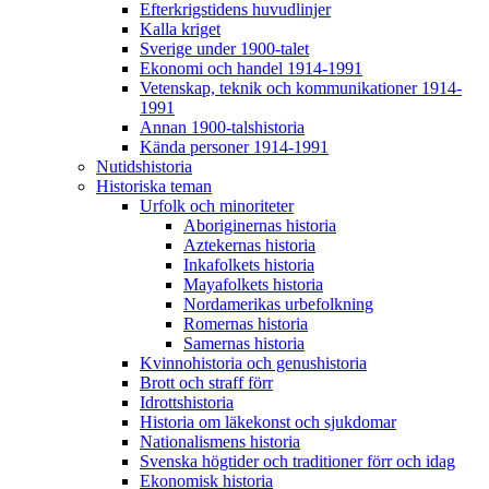
Efterkrigstidens huvudlinjer
Kalla kriget
Sverige under 1900-talet
Ekonomi och handel 1914-1991
Vetenskap, teknik och kommunikationer 1914-
1991
Annan 1900-talshistoria
Kända personer 1914-1991
Nutidshistoria
Historiska teman
Urfolk och minoriteter
Aboriginernas historia
Aztekernas historia
Inkafolkets historia
Mayafolkets historia
Nordamerikas urbefolkning
Romernas historia
Samernas historia
Kvinnohistoria och genushistoria
Brott och straff förr
Idrottshistoria
Historia om läkekonst och sjukdomar
Nationalismens historia
Svenska högtider och traditioner förr och idag
Ekonomisk historia