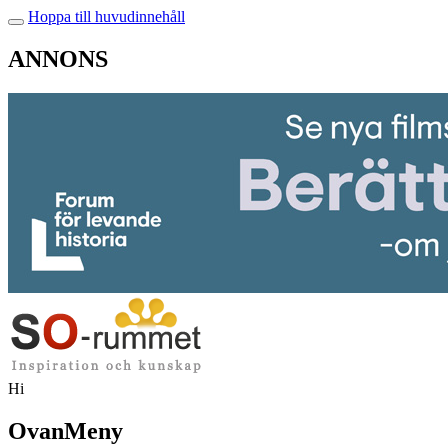
Hoppa till huvudinnehåll
ANNONS
Hi
OvanMeny