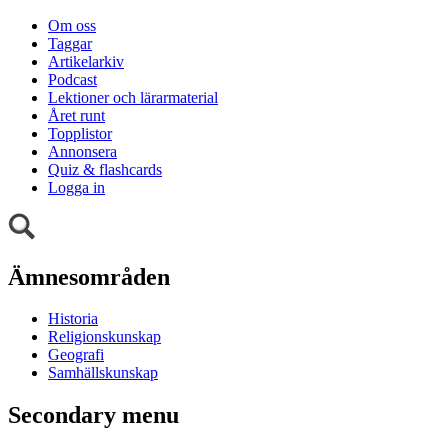
Om oss
Taggar
Artikelarkiv
Podcast
Lektioner och lärarmaterial
Året runt
Topplistor
Annonsera
Quiz & flashcards
Logga in
Ämnesområden
Historia
Religionskunskap
Geografi
Samhällskunskap
Secondary menu