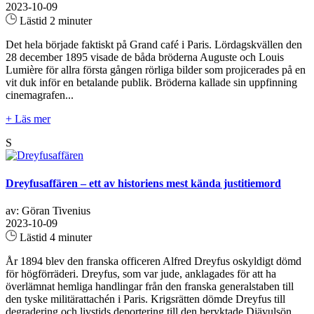
2023-10-09
Lästid 2 minuter
Det hela började faktiskt på Grand café i Paris. Lördagskvällen den
28 december 1895 visade de båda bröderna Auguste och Louis
Lumière för allra första gången rörliga bilder som projicerades på en
vit duk inför en betalande publik. Bröderna kallade sin uppfinning
cinemagrafen...
+ Läs mer
S
Dreyfusaffären – ett av historiens mest kända justitiemord
av: Göran Tivenius
2023-10-09
Lästid 4 minuter
År 1894 blev den franska officeren Alfred Dreyfus oskyldigt dömd
för högförräderi. Dreyfus, som var jude, anklagades för att ha
överlämnat hemliga handlingar från den franska generalstaben till
den tyske militärattachén i Paris. Krigsrätten dömde Dreyfus till
degradering och livstids deportering till den beryktade Djävulsön,