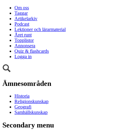
Om oss
Taggar
Artikelarkiv
Podcast
Lektioner och lärarmaterial
Året runt
Topplistor
Annonsera
Quiz & flashcards
Logga in
Ämnesområden
Historia
Religionskunskap
Geografi
Samhällskunskap
Secondary menu