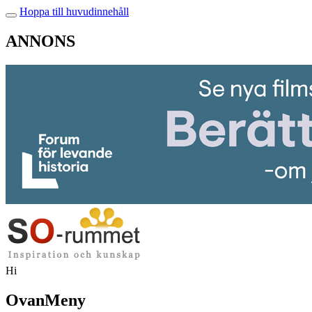
Hoppa till huvudinnehåll
ANNONS
Hi
OvanMeny