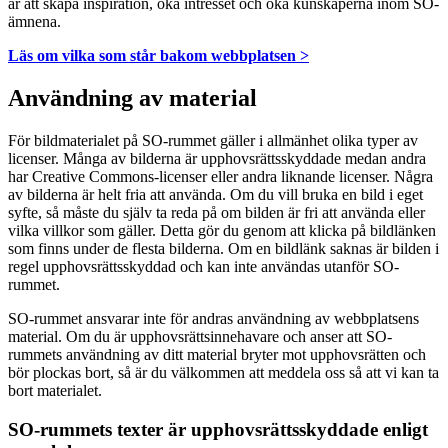
är att skapa inspiration, öka intresset och öka kunskaperna inom SO-
ämnena.
Läs om vilka som står bakom webbplatsen >
Användning av material
För bildmaterialet på SO-rummet gäller i allmänhet olika typer av
licenser. Många av bilderna är upphovsrättsskyddade medan andra
har Creative Commons-licenser eller andra liknande licenser. Några
av bilderna är helt fria att använda. Om du vill bruka en bild i eget
syfte, så måste du själv ta reda på om bilden är fri att använda eller
vilka villkor som gäller. Detta gör du genom att klicka på bildlänken
som finns under de flesta bilderna. Om en bildlänk saknas är bilden i
regel upphovsrättsskyddad och kan inte användas utanför SO-
rummet.
SO-rummet ansvarar inte för andras användning av webbplatsens
material. Om du är upphovsrättsinnehavare och anser att SO-
rummets användning av ditt material bryter mot upphovsrätten och
bör plockas bort, så är du välkommen att meddela oss så att vi kan ta
bort materialet.
SO-rummets texter är upphovsrättsskyddade enligt