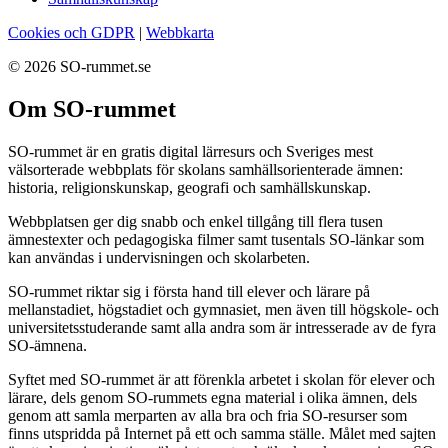
Cookies och GDPR
|
Webbkarta
© 2026 SO-rummet.se
Om SO-rummet
SO-rummet är en gratis digital lärresurs och Sveriges mest
välsorterade webbplats för skolans samhällsorienterade ämnen:
historia, religionskunskap, geografi och samhällskunskap.
Webbplatsen ger dig snabb och enkel tillgång till flera tusen
ämnestexter och pedagogiska filmer samt tusentals SO-länkar som
kan användas i undervisningen och skolarbeten.
SO-rummet riktar sig i första hand till elever och lärare på
mellanstadiet, högstadiet och gymnasiet, men även till högskole- och
universitetsstuderande samt alla andra som är intresserade av de fyra
SO-ämnena.
Syftet med SO-rummet är att förenkla arbetet i skolan för elever och
lärare, dels genom SO-rummets egna material i olika ämnen, dels
genom att samla merparten av alla bra och fria SO-resurser som
finns utspridda på Internet på ett och samma ställe. Målet med sajten