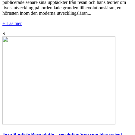
publicerade senare sina upptäckter från resan och hans teorier om
livets utveckling på jorden lade grunden till evolutionsläran, en
hörnsten inom den moderna utvecklingsläran...
+ Läs mer
S
Jean Baptiste Bernadotte – revolutionären som blev regent