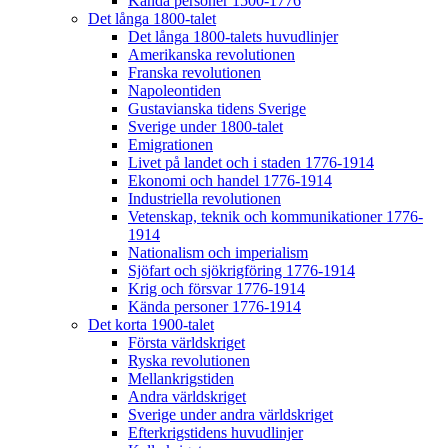
Kända personer 1500-1776
Det långa 1800-talet
Det långa 1800-talets huvudlinjer
Amerikanska revolutionen
Franska revolutionen
Napoleontiden
Gustavianska tidens Sverige
Sverige under 1800-talet
Emigrationen
Livet på landet och i staden 1776-1914
Ekonomi och handel 1776-1914
Industriella revolutionen
Vetenskap, teknik och kommunikationer 1776-
1914
Nationalism och imperialism
Sjöfart och sjökrigföring 1776-1914
Krig och försvar 1776-1914
Kända personer 1776-1914
Det korta 1900-talet
Första världskriget
Ryska revolutionen
Mellankrigstiden
Andra världskriget
Sverige under andra världskriget
Efterkrigstidens huvudlinjer