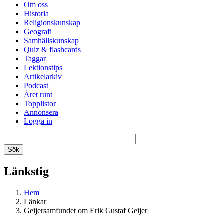
Om oss
Historia
Religionskunskap
Geografi
Samhällskunskap
Quiz & flashcards
Taggar
Lektionstips
Artikelarkiv
Podcast
Året runt
Topplistor
Annonsera
Logga in
Länkstig
Hem
Länkar
Geijersamfundet om Erik Gustaf Geijer