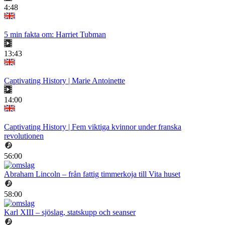
4:48
5 min fakta om: Harriet Tubman
13:43
Captivating History | Marie Antoinette
14:00
Captivating History | Fem viktiga kvinnor under franska
revolutionen
56:00
Abraham Lincoln – från fattig timmerkoja till Vita huset
58:00
Karl XIII – sjöslag, statskupp och seanser