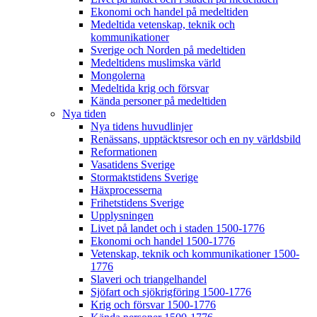
Ekonomi och handel på medeltiden
Medeltida vetenskap, teknik och
kommunikationer
Sverige och Norden på medeltiden
Medeltidens muslimska värld
Mongolerna
Medeltida krig och försvar
Kända personer på medeltiden
Nya tiden
Nya tidens huvudlinjer
Renässans, upptäcktsresor och en ny världsbild
Reformationen
Vasatidens Sverige
Stormaktstidens Sverige
Häxprocesserna
Frihetstidens Sverige
Upplysningen
Livet på landet och i staden 1500-1776
Ekonomi och handel 1500-1776
Vetenskap, teknik och kommunikationer 1500-
1776
Slaveri och triangelhandel
Sjöfart och sjökrigföring 1500-1776
Krig och försvar 1500-1776