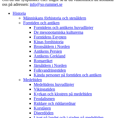
oss på adressen:
info@so-rummet.se
Historia
Människans förhistoria och stenåldern
Forntiden och antiken
Forntidens och antikens huvudlinjer
De mesopotamiska kulturerna
Forntidens Egypten
Kinas fornhistoria
Bronsåldern i Norden
Antikens Persien
Antikens Grekland
Romarriket
Järnåldern i Norden
Folkvandringstiden
Kända personer på forntiden och antiken
Medeltiden
Medeltidens huvudlinjer
Vikingatiden
Kyrkan och klostren på medeltiden
Feodalismen
Riddare och riddarordnar
Korstågen
Digerdöden
Livet på landet och i staden på medeltiden