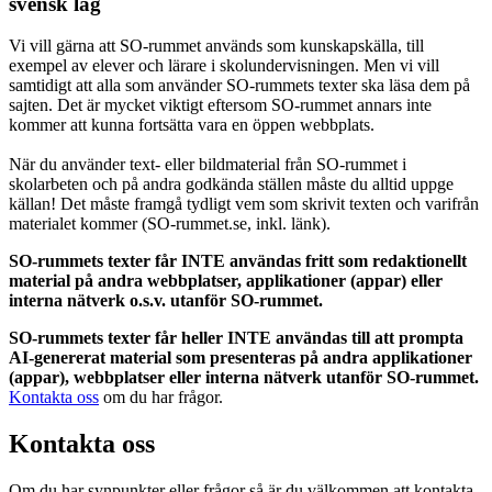
svensk lag
Vi vill gärna att SO-rummet används som kunskapskälla, till
exempel av elever och lärare i skolundervisningen. Men vi vill
samtidigt att alla som använder SO-rummets texter ska läsa dem på
sajten. Det är mycket viktigt eftersom SO-rummet annars inte
kommer att kunna fortsätta vara en öppen webbplats.
När du använder text- eller bildmaterial från SO-rummet i
skolarbeten och på andra godkända ställen måste du alltid uppge
källan! Det måste framgå tydligt vem som skrivit texten och varifrån
materialet kommer (SO-rummet.se, inkl. länk).
SO-rummets texter får INTE användas fritt som redaktionellt
material på andra webbplatser, applikationer (appar) eller
interna nätverk o.s.v. utanför SO-rummet.
SO-rummets texter får heller INTE användas till att prompta
AI-genererat material som presenteras på andra applikationer
(appar), webbplatser eller interna nätverk utanför SO-rummet.
Kontakta oss
om du har frågor.
Kontakta oss
Om du har synpunkter eller frågor så är du välkommen att kontakta