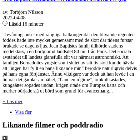
av: Torbjörn Nilsson
2022-04-08
Lästid 16 minuter
Trevåningshuset med rangliga balkonger där den blivande regenten
föddes hade inte mycket gemensamt med de slott där tidens furstar
brukade se dagens ljus. Jean Baptistes familj tillhörde stadens
medelklass, i en bortglömd landsdel 80 mil från Paris. Det sociala
avståndet till landets glansfulla elit var närmast astronomiskt. Att
familjen Bernadottes yngste son i slutet av sitt liv stolt kunde hävda
att ”ingen har fyllt en bana liknande min” berodde naturligtvis delvis
på hans egna förtjänster. Ännu viktigare var dock att han levde i en
tid när det gamla samhället, ”l´ancien régime”, omkullkastades,
kungaätter sopades undan, krigen ritade om Europas karta och
meriter började slå ut börd som grund för avancemang...
+ Läs mer
Visa fler
Liknande filmer och poddradio