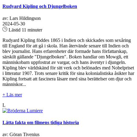
Rudyard Kipling och Djungelboken
av: Lars Hildingson
2024-05-30
Lästid 11 minuter
Rudyard Kipling föddes 1865 i Indien och skickades som sexåring
till England för att gå i skola. Han återvände senare till Indien och
blev journalist. Hans erfarenheter där formade hans författarskap,
särskilt gällande "Djungelboken". Boken handlar om Mowgli, ett
människobarn uppfostrat av vargar, och hans äventyr i djungeln.
Kipling blev världskänd för sitt verk och belönades med Nobelpriset
i litteratur 1907. Trots senare kritik för sina kolonialistiska åsikter har
Kipling fortsatt att fascinera läsare med sina berättelser om djur och
människor...
+ Läs mer
L
Lätta fakta om filmens tidiga historia
av: Göran Tivenius