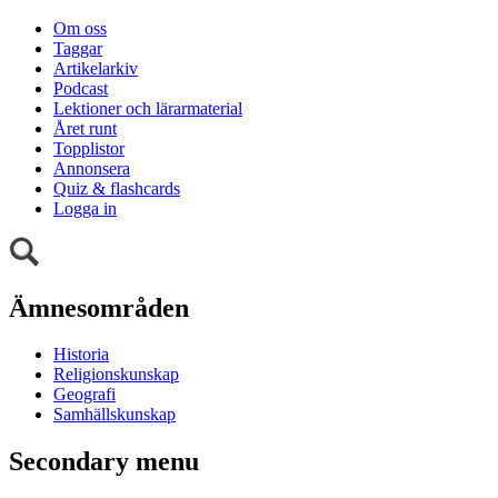
Om oss
Taggar
Artikelarkiv
Podcast
Lektioner och lärarmaterial
Året runt
Topplistor
Annonsera
Quiz & flashcards
Logga in
Ämnesområden
Historia
Religionskunskap
Geografi
Samhällskunskap
Secondary menu