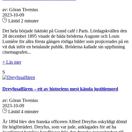
av: Göran Tivenius
2023-10-09
Lästid 2 minuter
Det hela började faktiskt på Grand café i Paris. Lördagskvällen den
28 december 1895 visade de båda bröderna Auguste och Louis
Lumière för allra första gången rörliga bilder som projicerades på en
vit duk inför en betalande publik. Bröderna kallade sin uppfinning
cinemagrafen...
+ Läs mer
S
Dreyfusaffären – ett av historiens mest kända justitiemord
av: Göran Tivenius
2023-10-09
Lästid 4 minuter
År 1894 blev den franska officeren Alfred Dreyfus oskyldigt dömd
för högförräderi. Dreyfus, som var jude, anklagades för att ha