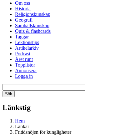
Om oss
Historia
Religionskunskap
Geografi
Samhällskunskap
Quiz & flashcards
Taggar
Lektionstips
Artikelarkiv
Podcast
Året runt
Topplistor
Annonsera
Logga in
Länkstig
Hem
Länkar
Fritidsnöjen för kungligheter