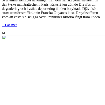
överlämnat hemliga handlingar från den franska generalstaben till
den tyske militärattachén i Paris. Krigsrätten dömde Dreyfus till
degradering och livstids deportering till den beryktade Djävulsön,
strax utanför straffkolonin Franska Guyanas kust. Dreyfusaffären
kom att kasta sin skugga över Frankrikes historia långt fram i tiden...
+ Läs mer
M