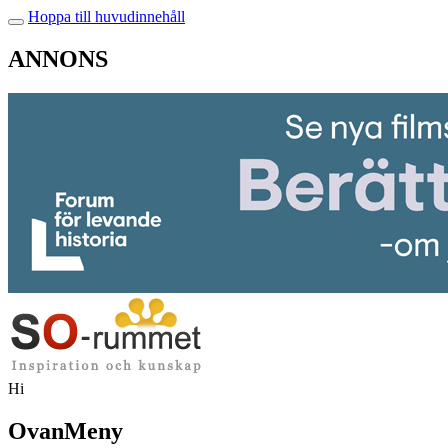
Hoppa till huvudinnehåll
ANNONS
Hi
OvanMeny