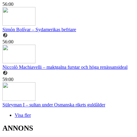
56:00
Simón Bolívar – Sydamerikas befriare
56:00
Niccolò Machiavelli – maktgalna furstar och höga renässansideal
59:00
Süleyman I – sultan under Osmanska rikets guldålder
Visa fler
ANNONS