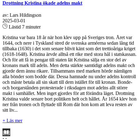
Drottning Kristina ökade adelns makt
av: Lars Hildingson
2025-03-01
Lästid 7 minuter
Kristina var bara 18 år när hon klev upp på Sveriges tron. Året var
1644, och nere i Tyskland stred de svenska arméerna sedan lång tid
tillbaka (1630) i det som senare blivit känt som det trettioåriga kriget
(1618-1648). Kristina ärvde alltså ett rike med stora hål i statskassan.
Och för att få in pengar till staten lät Kristina sälja en stor del av
kronans mark till adeln. Men detta stärkte samtidigt adelns makt och
gjorde dem ännu rikare. Tillsammans med marken hörde nämligen
alla bönder som bodde där. Dessa hamnade nu under adelns kontroll
och måste betala all sin skatt till dem istället för till kronan. Bonde-
och borgarstånden protesterade i riksdagen mot adelns allt större
makt i samhället. Men inget gjordes för att förändra läget. Drottning
Kristina valde senare bort politiken helt och hållet. År 1654 klev hon
ner från tronen och flyttade till Rom där hon kom att leva resten av
sitt liv...
+ Läs mer