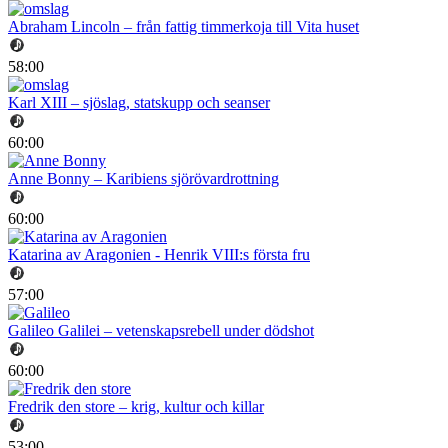
Abraham Lincoln – från fattig timmerkoja till Vita huset
58:00
Karl XIII – sjöslag, statskupp och seanser
60:00
Anne Bonny – Karibiens sjörövardrottning
60:00
Katarina av Aragonien - Henrik VIII:s första fru
57:00
Galileo Galilei – vetenskapsrebell under dödshot
60:00
Fredrik den store – krig, kultur och killar
53:00