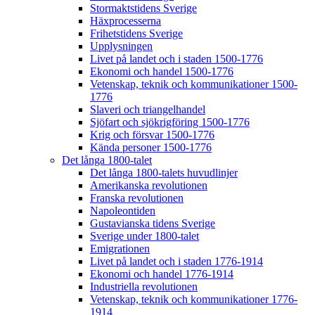
Stormaktstidens Sverige
Häxprocesserna
Frihetstidens Sverige
Upplysningen
Livet på landet och i staden 1500-1776
Ekonomi och handel 1500-1776
Vetenskap, teknik och kommunikationer 1500-
1776
Slaveri och triangelhandel
Sjöfart och sjökrigföring 1500-1776
Krig och försvar 1500-1776
Kända personer 1500-1776
Det långa 1800-talet
Det långa 1800-talets huvudlinjer
Amerikanska revolutionen
Franska revolutionen
Napoleontiden
Gustavianska tidens Sverige
Sverige under 1800-talet
Emigrationen
Livet på landet och i staden 1776-1914
Ekonomi och handel 1776-1914
Industriella revolutionen
Vetenskap, teknik och kommunikationer 1776-
1914