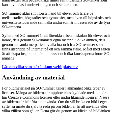
ämnestexter och pedagogiska filmer samt tusentals SO-länkar som
kan användas i undervisningen och skolarbeten.
SO-rummet riktar sig i första hand till elever och lärare på
mellanstadiet, högstadiet och gymnasiet, men även till högskole- och
universitetsstuderande samt alla andra som är intresserade av de fyra
SO-ämnena.
Syftet med SO-rummet är att förenkla arbetet i skolan för elever och
lärare, dels genom SO-rummets egna material i olika ämnen, dels
genom att samla merparten av alla bra och fria SO-resurser som
finns utspridda på Internet på ett och samma ställe. Målet med sajten
är att skapa inspiration, öka intresset och öka kunskaperna inom SO-
ämnena.
Läs om vilka som står bakom webbplatsen >
Användning av material
För bildmaterialet på SO-rummet gäller i allmänhet olika typer av
licenser. Många av bilderna är upphovsrättsskyddade medan andra
har Creative Commons-licenser eller andra liknande licenser. Några
av bilderna är helt fria att använda. Om du vill bruka en bild i eget
syfte, så måste du själv ta reda på om bilden är fri att använda eller
vilka villkor som gäller. Detta gör du genom att klicka på bildlänken