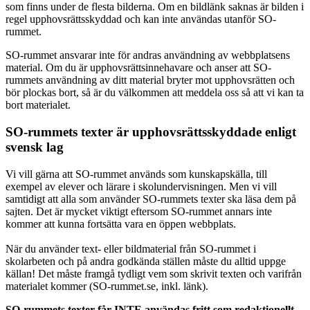
som finns under de flesta bilderna. Om en bildlänk saknas är bilden i
regel upphovsrättsskyddad och kan inte användas utanför SO-
rummet.
SO-rummet ansvarar inte för andras användning av webbplatsens
material. Om du är upphovsrättsinnehavare och anser att SO-
rummets användning av ditt material bryter mot upphovsrätten och
bör plockas bort, så är du välkommen att meddela oss så att vi kan ta
bort materialet.
SO-rummets texter är upphovsrättsskyddade enligt
svensk lag
Vi vill gärna att SO-rummet används som kunskapskälla, till
exempel av elever och lärare i skolundervisningen. Men vi vill
samtidigt att alla som använder SO-rummets texter ska läsa dem på
sajten. Det är mycket viktigt eftersom SO-rummet annars inte
kommer att kunna fortsätta vara en öppen webbplats.
När du använder text- eller bildmaterial från SO-rummet i
skolarbeten och på andra godkända ställen måste du alltid uppge
källan! Det måste framgå tydligt vem som skrivit texten och varifrån
materialet kommer (SO-rummet.se, inkl. länk).
SO-rummets texter får INTE användas fritt som redaktionellt