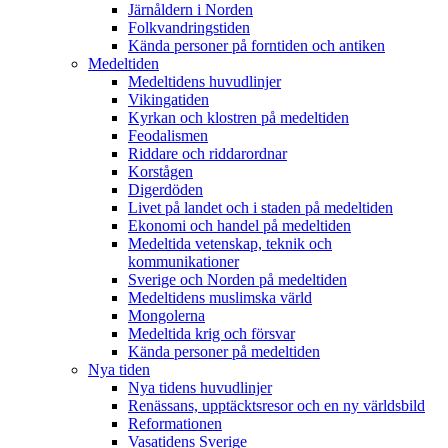
Järnåldern i Norden
Folkvandringstiden
Kända personer på forntiden och antiken
Medeltiden
Medeltidens huvudlinjer
Vikingatiden
Kyrkan och klostren på medeltiden
Feodalismen
Riddare och riddarordnar
Korstågen
Digerdöden
Livet på landet och i staden på medeltiden
Ekonomi och handel på medeltiden
Medeltida vetenskap, teknik och
kommunikationer
Sverige och Norden på medeltiden
Medeltidens muslimska värld
Mongolerna
Medeltida krig och försvar
Kända personer på medeltiden
Nya tiden
Nya tidens huvudlinjer
Renässans, upptäcktsresor och en ny världsbild
Reformationen
Vasatidens Sverige