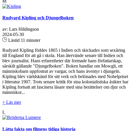
M
Rudyard Kipling och Djungelboken
av: Lars Hildingson
2024-05-30
Lästid 11 minuter
Rudyard Kipling föddes 1865 i Indien och skickades som sexåring
till England för att gå i skola. Han återvände senare till Indien och
blev journalist. Hans erfarenheter där formade hans författarskap,
särskilt gällande "Djungelboken". Boken handlar om Mowgli, ett
människobarn uppfostrat av vargar, och hans äventyr i djungeln.
Kipling blev världskänd för sitt verk och belönades med Nobelpriset
i litteratur 1907. Trots senare kritik för sina kolonialistiska åsikter har
Kipling fortsatt att fascinera läsare med sina berättelser om djur och
människor...
+ Läs mer
L
Lätta fakta om filmens tidiga historia