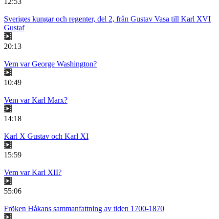
12:53
Sveriges kungar och regenter, del 2, från Gustav Vasa till Karl XVI
Gustaf
20:13
Vem var George Washington?
10:49
Vem var Karl Marx?
14:18
Karl X Gustav och Karl XI
15:59
Vem var Karl XII?
55:06
Fröken Håkans sammanfattning av tiden 1700-1870