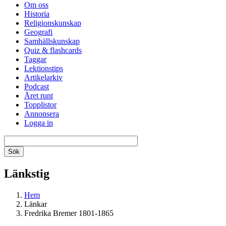
Om oss
Historia
Religionskunskap
Geografi
Samhällskunskap
Quiz & flashcards
Taggar
Lektionstips
Artikelarkiv
Podcast
Året runt
Topplistor
Annonsera
Logga in
Länkstig
Hem
Länkar
Fredrika Bremer 1801-1865