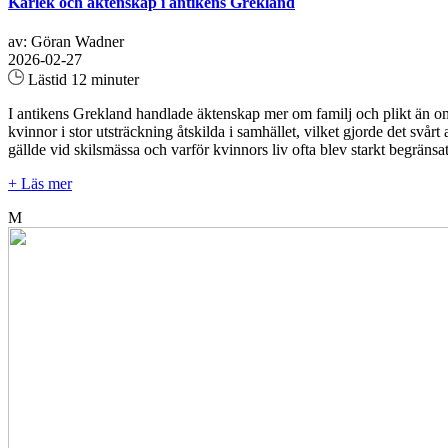
Kärlek och äktenskap i antikens Grekland
av: Göran Wadner
2026-02-27
Lästid 12 minuter
I antikens Grekland handlade äktenskap mer om familj och plikt än om 
kvinnor i stor utsträckning åtskilda i samhället, vilket gjorde det svårt
gällde vid skilsmässa och varför kvinnors liv ofta blev starkt begräns
+ Läs mer
M