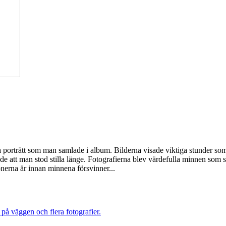
h ta porträtt som man samlade i album. Bilderna visade viktiga stunder s
 att man stod stilla länge. Fotografierna blev värdefulla minnen som sp
sonerna är innan minnena försvinner...