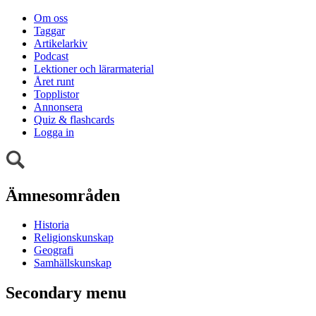
Om oss
Taggar
Artikelarkiv
Podcast
Lektioner och lärarmaterial
Året runt
Topplistor
Annonsera
Quiz & flashcards
Logga in
Ämnesområden
Historia
Religionskunskap
Geografi
Samhällskunskap
Secondary menu