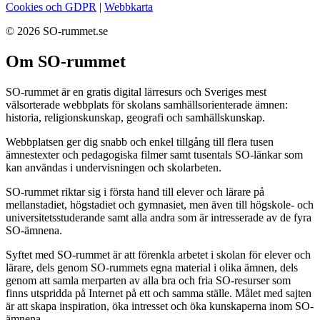
Cookies och GDPR
|
Webbkarta
© 2026 SO-rummet.se
Om SO-rummet
SO-rummet är en gratis digital lärresurs och Sveriges mest
välsorterade webbplats för skolans samhällsorienterade ämnen:
historia, religionskunskap, geografi och samhällskunskap.
Webbplatsen ger dig snabb och enkel tillgång till flera tusen
ämnestexter och pedagogiska filmer samt tusentals SO-länkar som
kan användas i undervisningen och skolarbeten.
SO-rummet riktar sig i första hand till elever och lärare på
mellanstadiet, högstadiet och gymnasiet, men även till högskole- och
universitetsstuderande samt alla andra som är intresserade av de fyra
SO-ämnena.
Syftet med SO-rummet är att förenkla arbetet i skolan för elever och
lärare, dels genom SO-rummets egna material i olika ämnen, dels
genom att samla merparten av alla bra och fria SO-resurser som
finns utspridda på Internet på ett och samma ställe. Målet med sajten
är att skapa inspiration, öka intresset och öka kunskaperna inom SO-
ämnena.