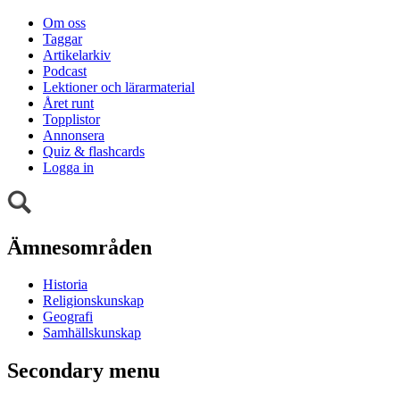
Om oss
Taggar
Artikelarkiv
Podcast
Lektioner och lärarmaterial
Året runt
Topplistor
Annonsera
Quiz & flashcards
Logga in
Ämnesområden
Historia
Religionskunskap
Geografi
Samhällskunskap
Secondary menu