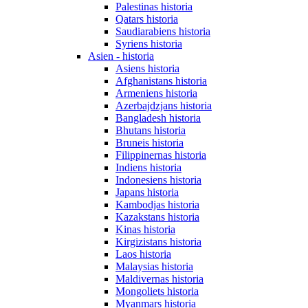
Palestinas historia
Qatars historia
Saudiarabiens historia
Syriens historia
Asien - historia
Asiens historia
Afghanistans historia
Armeniens historia
Azerbajdzjans historia
Bangladesh historia
Bhutans historia
Bruneis historia
Filippinernas historia
Indiens historia
Indonesiens historia
Japans historia
Kambodjas historia
Kazakstans historia
Kinas historia
Kirgizistans historia
Laos historia
Malaysias historia
Maldivernas historia
Mongoliets historia
Myanmars historia