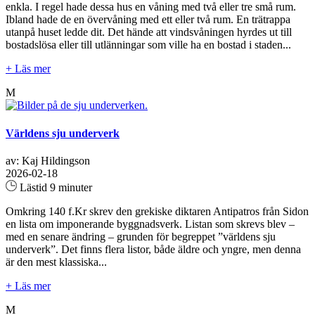
enkla. I regel hade dessa hus en våning med två eller tre små rum.
Ibland hade de en övervåning med ett eller två rum. En trätrappa
utanpå huset ledde dit. Det hände att vindsvåningen hyrdes ut till
bostadslösa eller till utlänningar som ville ha en bostad i staden...
+ Läs mer
M
Världens sju underverk
av: Kaj Hildingson
2026-02-18
Lästid 9 minuter
Omkring 140 f.Kr skrev den grekiske diktaren Antipatros från Sidon
en lista om imponerande byggnadsverk. Listan som skrevs blev –
med en senare ändring – grunden för begreppet ”världens sju
underverk”. Det finns flera listor, både äldre och yngre, men denna
är den mest klassiska...
+ Läs mer
M