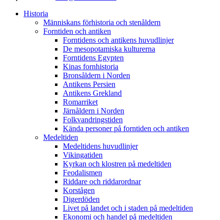
Historia
Människans förhistoria och stenåldern
Forntiden och antiken
Forntidens och antikens huvudlinjer
De mesopotamiska kulturerna
Forntidens Egypten
Kinas fornhistoria
Bronsåldern i Norden
Antikens Persien
Antikens Grekland
Romarriket
Järnåldern i Norden
Folkvandringstiden
Kända personer på forntiden och antiken
Medeltiden
Medeltidens huvudlinjer
Vikingatiden
Kyrkan och klostren på medeltiden
Feodalismen
Riddare och riddarordnar
Korstågen
Digerdöden
Livet på landet och i staden på medeltiden
Ekonomi och handel på medeltiden