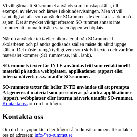
Vi vill gärna att SO-rummet används som kunskapskälla, till
exempel av elever och lärare i skolundervisningen. Men vi vill
samtidigt att alla som använder SO-rummets texter ska läsa dem på
sajten. Det är mycket viktigt eftersom SO-rummet annars inte
kommer att kunna fortsätta vara en öppen webbplats.
När du använder text- eller bildmaterial från SO-rummet i
skolarbeten och på andra godkända ställen måste du alltid uppge
källan! Det måste framgå tydligt vem som skrivit texten och varifrån
materialet kommer (SO-rummet.se, inkl. länk).
SO-rummets texter får INTE användas fritt som redaktionellt
material på andra webbplatser, applikationer (appar) eller
interna nätverk o.s.v. utanför SO-rummet.
SO-rummets texter får heller INTE användas till att prompta
AI-genererat material som presenteras på andra applikationer
(appar), webbplatser eller interna nätverk utanför SO-rummet.
Kontakta oss
om du har frågor.
Kontakta oss
Om du har synpunkter eller frågor så är du välkommen att kontakta
oss på adressen:
info@so-rummet.se