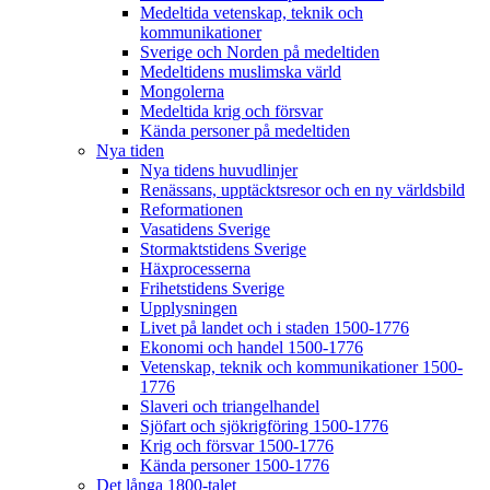
Medeltida vetenskap, teknik och
kommunikationer
Sverige och Norden på medeltiden
Medeltidens muslimska värld
Mongolerna
Medeltida krig och försvar
Kända personer på medeltiden
Nya tiden
Nya tidens huvudlinjer
Renässans, upptäcktsresor och en ny världsbild
Reformationen
Vasatidens Sverige
Stormaktstidens Sverige
Häxprocesserna
Frihetstidens Sverige
Upplysningen
Livet på landet och i staden 1500-1776
Ekonomi och handel 1500-1776
Vetenskap, teknik och kommunikationer 1500-
1776
Slaveri och triangelhandel
Sjöfart och sjökrigföring 1500-1776
Krig och försvar 1500-1776
Kända personer 1500-1776
Det långa 1800-talet