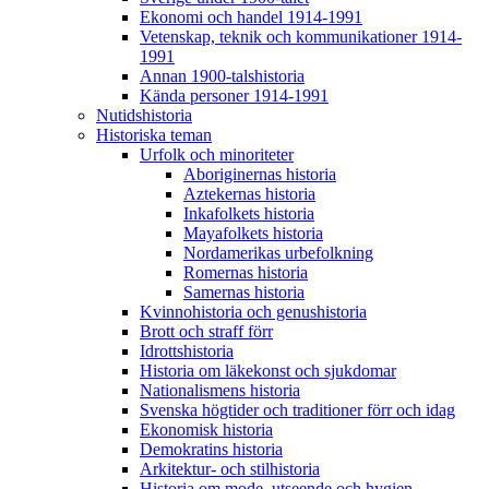
Ekonomi och handel 1914-1991
Vetenskap, teknik och kommunikationer 1914-
1991
Annan 1900-talshistoria
Kända personer 1914-1991
Nutidshistoria
Historiska teman
Urfolk och minoriteter
Aboriginernas historia
Aztekernas historia
Inkafolkets historia
Mayafolkets historia
Nordamerikas urbefolkning
Romernas historia
Samernas historia
Kvinnohistoria och genushistoria
Brott och straff förr
Idrottshistoria
Historia om läkekonst och sjukdomar
Nationalismens historia
Svenska högtider och traditioner förr och idag
Ekonomisk historia
Demokratins historia
Arkitektur- och stilhistoria
Historia om mode, utseende och hygien