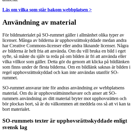
Läs om vilka som står bakom webbplatsen >
Användning av material
För bildmaterialet på SO-rummet gäller i allmänhet olika typer av
licenser. Många av bilderna är upphovsrättsskyddade medan andra
har Creative Commons-licenser eller andra liknande licenser. Några
av bilderna är helt fria att använda. Om du vill bruka en bild i eget
syfte, så måste du själv ta reda på om bilden är fri att använda eller
vilka villkor som gäller. Detta gör du genom att klicka på bildlänken
som finns under de flesta bilderna. Om en bildlänk saknas är bilden i
regel upphovsrättsskyddad och kan inte användas utanför SO-
rummet.
SO-rummet ansvarar inte för andras användning av webbplatsens
material. Om du är upphovsrättsinnehavare och anser att SO-
rummets användning av ditt material bryter mot upphovsrätten och
bör plockas bort, så är du välkommen att meddela oss så att vi kan ta
bort materialet.
SO-rummets texter är upphovsrättsskyddade enligt
svensk lag