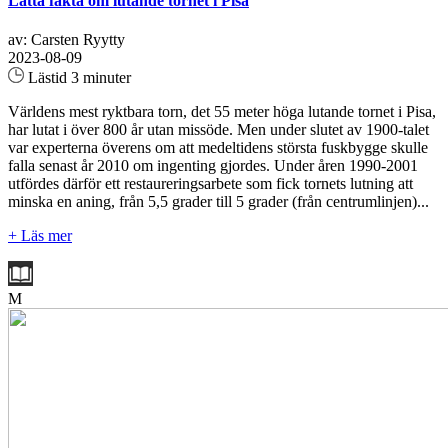
Lätta fakta om lutande tornet i Pisa
av: Carsten Ryytty
2023-08-09
Lästid 3 minuter
Världens mest ryktbara torn, det 55 meter höga lutande tornet i Pisa,
har lutat i över 800 år utan missöde. Men under slutet av 1900-talet
var experterna överens om att medeltidens största fuskbygge skulle
falla senast år 2010 om ingenting gjordes. Under åren 1990-2001
utfördes därför ett restaureringsarbete som fick tornets lutning att
minska en aning, från 5,5 grader till 5 grader (från centrumlinjen)...
+ Läs mer
M