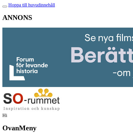
Hoppa till huvudinnehåll
ANNONS
Hi
OvanMeny