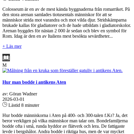
Colosseum är en av de mest kända byggnaderna från romarriket. På
den stora arenan samlades tiotusentals människor för att se
människor strida mot varandra och mot vilda djur. Stridskämparna
brukade kallas för gladiatorer och de hade utbildats i gladiatorskolor.
Arenan byggdes för nästan 2 000 år sedan och blev en symbol för
Rom. Idag är den en av Italiens mest besökta sevärdheter...
+ Läs mer
M
Hur man bodde i antikens Aten
av: Göran Wadner
2026-03-01
Lästid 8 minuter
Hur bodde människorna i Aten på 400- och 300-talen f.Kr? Ja, det
beror verkligen på vilka människor man talar om. Bondefamiljerna
bodde ofta i små, runda hyddor av flätverk och lera. De fattigaste
levde i bergshålor. Andra bodde i riktiga hus, men de var mycket