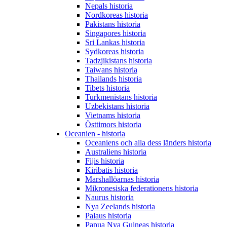
Nepals historia
Nordkoreas historia
Pakistans historia
Singapores historia
Sri Lankas historia
Sydkoreas historia
Tadzjikistans historia
Taiwans historia
Thailands historia
Tibets historia
Turkmenistans historia
Uzbekistans historia
Vietnams historia
Östtimors historia
Oceanien - historia
Oceaniens och alla dess länders historia
Australiens historia
Fijis historia
Kiribatis historia
Marshallöarnas historia
Mikronesiska federationens historia
Naurus historia
Nya Zeelands historia
Palaus historia
Papua Nya Guineas historia