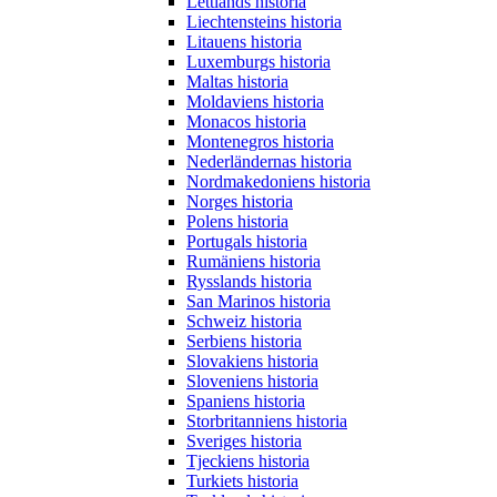
Lettlands historia
Liechtensteins historia
Litauens historia
Luxemburgs historia
Maltas historia
Moldaviens historia
Monacos historia
Montenegros historia
Nederländernas historia
Nordmakedoniens historia
Norges historia
Polens historia
Portugals historia
Rumäniens historia
Rysslands historia
San Marinos historia
Schweiz historia
Serbiens historia
Slovakiens historia
Sloveniens historia
Spaniens historia
Storbritanniens historia
Sveriges historia
Tjeckiens historia
Turkiets historia