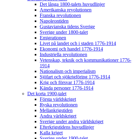
Det långa 1800-talets huvudlinjer
Amerikanska revolutionen
Franska revolutionen
Napoleontiden
Gustavianska tidens Sverige
Sverige under 1800-talet
Emigrationen
Livet på landet och i staden 1776-1914
Ekonomi och handel 1776-1914
Industriella revolutionen
Vetenskap, teknik och kommunikationer 1776-
1914
Nationalism och imperialism
Sjöfart och sjökrigföring 1776-1914
Krig och försvar 1776-1914
Kända personer 1776-1914
Det korta 1900-talet
Första världskriget
Ryska revolutionen
Mellankrigstiden
Andra världskriget
Sverige under andra världskriget
Efterkrigstidens huvudlinjer
Kalla kriget
Sverige under 1900-talet