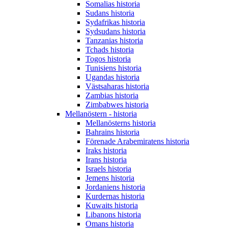
Somalias historia
Sudans historia
Sydafrikas historia
Sydsudans historia
Tanzanias historia
Tchads historia
Togos historia
Tunisiens historia
Ugandas historia
Västsaharas historia
Zambias historia
Zimbabwes historia
Mellanöstern - historia
Mellanösterns historia
Bahrains historia
Förenade Arabemiratens historia
Iraks historia
Irans historia
Israels historia
Jemens historia
Jordaniens historia
Kurdernas historia
Kuwaits historia
Libanons historia
Omans historia