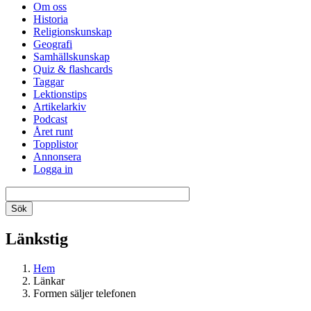
Om oss
Historia
Religionskunskap
Geografi
Samhällskunskap
Quiz & flashcards
Taggar
Lektionstips
Artikelarkiv
Podcast
Året runt
Topplistor
Annonsera
Logga in
Länkstig
Hem
Länkar
Formen säljer telefonen