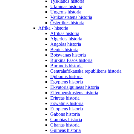
Tysklands historia
Ukrainas historia
Ungerns historia
Vatikanstatens historia
Österrikes historia
Afrika - historia
Afrikas historia
Algeriets historia
Angolas historia
Benins historia
Botswanas historia
Burkina Fasos historia
Burundis historia
Centralafrikanska republikens historia
Djiboutis historia
Egyptens historia
Ekvatorialguineas historia
Elfenbenskustens historia
Eritreas historia
Eswatinis historia
Etiopiens historia
Gabons historia
Gambias historia
Ghanas historia
Guineas historia