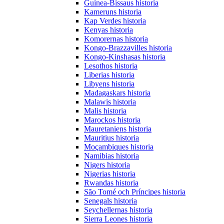
Guinea-Bissaus historia
Kameruns historia
Kap Verdes historia
Kenyas historia
Komorernas historia
Kongo-Brazzavilles historia
Kongo-Kinshasas historia
Lesothos historia
Liberias historia
Libyens historia
Madagaskars historia
Malawis historia
Malis historia
Marockos historia
Mauretaniens historia
Mauritius historia
Moçambiques historia
Namibias historia
Nigers historia
Nigerias historia
Rwandas historia
São Tomé och Príncipes historia
Senegals historia
Seychellernas historia
Sierra Leones historia