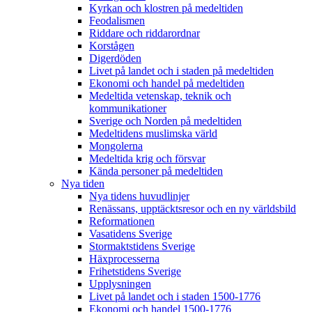
Kyrkan och klostren på medeltiden
Feodalismen
Riddare och riddarordnar
Korstågen
Digerdöden
Livet på landet och i staden på medeltiden
Ekonomi och handel på medeltiden
Medeltida vetenskap, teknik och
kommunikationer
Sverige och Norden på medeltiden
Medeltidens muslimska värld
Mongolerna
Medeltida krig och försvar
Kända personer på medeltiden
Nya tiden
Nya tidens huvudlinjer
Renässans, upptäcktsresor och en ny världsbild
Reformationen
Vasatidens Sverige
Stormaktstidens Sverige
Häxprocesserna
Frihetstidens Sverige
Upplysningen
Livet på landet och i staden 1500-1776
Ekonomi och handel 1500-1776