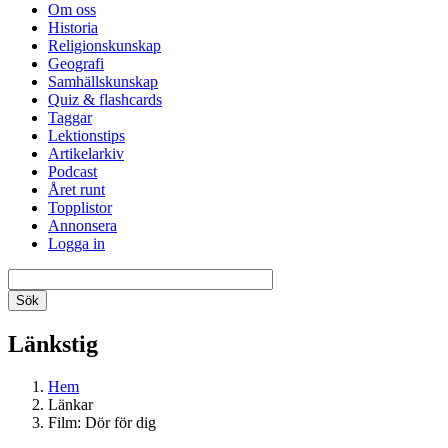
Om oss
Historia
Religionskunskap
Geografi
Samhällskunskap
Quiz & flashcards
Taggar
Lektionstips
Artikelarkiv
Podcast
Året runt
Topplistor
Annonsera
Logga in
Länkstig
Hem
Länkar
Film: Dör för dig