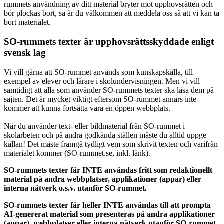
rummets användning av ditt material bryter mot upphovsrätten och
bör plockas bort, så är du välkommen att meddela oss så att vi kan ta
bort materialet.
SO-rummets texter är upphovsrättsskyddade enligt
svensk lag
Vi vill gärna att SO-rummet används som kunskapskälla, till
exempel av elever och lärare i skolundervisningen. Men vi vill
samtidigt att alla som använder SO-rummets texter ska läsa dem på
sajten. Det är mycket viktigt eftersom SO-rummet annars inte
kommer att kunna fortsätta vara en öppen webbplats.
När du använder text- eller bildmaterial från SO-rummet i
skolarbeten och på andra godkända ställen måste du alltid uppge
källan! Det måste framgå tydligt vem som skrivit texten och varifrån
materialet kommer (SO-rummet.se, inkl. länk).
SO-rummets texter får INTE användas fritt som redaktionellt
material på andra webbplatser, applikationer (appar) eller
interna nätverk o.s.v. utanför SO-rummet.
SO-rummets texter får heller INTE användas till att prompta
AI-genererat material som presenteras på andra applikationer
(appar), webbplatser eller interna nätverk utanför SO-rummet.