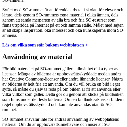
SO-ämnena.
Syftet med SO-rummet är att förenkla arbetet i skolan för elever och
lärare, dels genom SO-rummets egna material i olika ämnen, dels
genom att samla merparten av alla bra och fria SO-resurser som
finns utspridda på Internet på ett och samma ställe. Målet med sajten
är att skapa inspiration, öka intresset och öka kunskaperna inom SO-
ämnena.
Läs om vilka som står bakom webbplatsen >
Användning av material
För bildmaterialet på SO-rummet gäller i allmänhet olika typer av
licenser. Många av bilderna är upphovsrättsskyddade medan andra
har Creative Commons-licenser eller andra liknande licenser. Några
av bilderna är helt fria att använda. Om du vill bruka en bild i eget
syfte, så måste du själv ta reda på om bilden är fri att använda eller
vilka villkor som gäller. Detta gör du genom att klicka på bildlänken
som finns under de flesta bilderna. Om en bildlänk saknas är bilden i
regel upphovsrättsskyddad och kan inte användas utanför SO-
rummet.
SO-rummet ansvarar inte för andras användning av webbplatsens
material. Om du är upphovsrättsinnehavare och anser att SO-