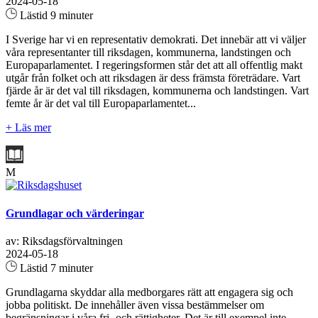
2024-05-18
Lästid 9 minuter
I Sverige har vi en representativ demokrati. Det innebär att vi väljer
våra representanter till riksdagen, kommunerna, landstingen och
Europaparlamentet. I regeringsformen står det att all offentlig makt
utgår från folket och att riksdagen är dess främsta företrädare. Vart
fjärde år är det val till riksdagen, kommunerna och landstingen. Vart
femte år är det val till Europaparlamentet...
+ Läs mer
M
Grundlagar och värderingar
av: Riksdagsförvaltningen
2024-05-18
Lästid 7 minuter
Grundlagarna skyddar alla medborgares rätt att engagera sig och
jobba politiskt. De innehåller även vissa bestämmelser om
begränsningar i våra fri- och rättigheter. Det är till exempel inte