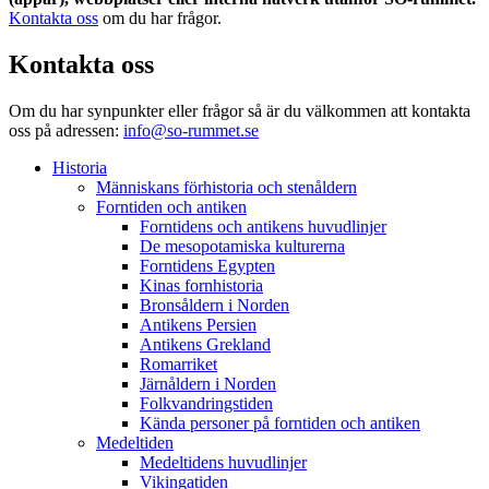
Kontakta oss
om du har frågor.
Kontakta oss
Om du har synpunkter eller frågor så är du välkommen att kontakta
oss på adressen:
info@so-rummet.se
Historia
Människans förhistoria och stenåldern
Forntiden och antiken
Forntidens och antikens huvudlinjer
De mesopotamiska kulturerna
Forntidens Egypten
Kinas fornhistoria
Bronsåldern i Norden
Antikens Persien
Antikens Grekland
Romarriket
Järnåldern i Norden
Folkvandringstiden
Kända personer på forntiden och antiken
Medeltiden
Medeltidens huvudlinjer
Vikingatiden