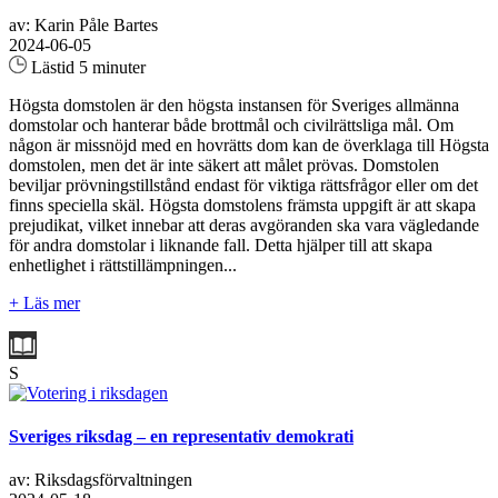
av: Karin Påle Bartes
2024-06-05
Lästid 5 minuter
Högsta domstolen är den högsta instansen för Sveriges allmänna
domstolar och hanterar både brottmål och civilrättsliga mål. Om
någon är missnöjd med en hovrätts dom kan de överklaga till Högsta
domstolen, men det är inte säkert att målet prövas. Domstolen
beviljar prövningstillstånd endast för viktiga rättsfrågor eller om det
finns speciella skäl. Högsta domstolens främsta uppgift är att skapa
prejudikat, vilket innebar att deras avgöranden ska vara vägledande
för andra domstolar i liknande fall. Detta hjälper till att skapa
enhetlighet i rättstillämpningen...
+ Läs mer
S
Sveriges riksdag – en representativ demokrati
av: Riksdagsförvaltningen