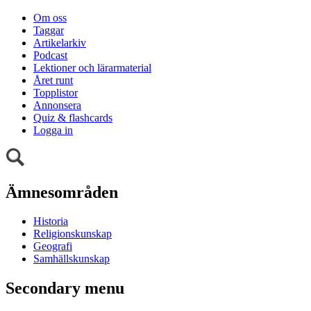
Om oss
Taggar
Artikelarkiv
Podcast
Lektioner och lärarmaterial
Året runt
Topplistor
Annonsera
Quiz & flashcards
Logga in
Ämnesområden
Historia
Religionskunskap
Geografi
Samhällskunskap
Secondary menu