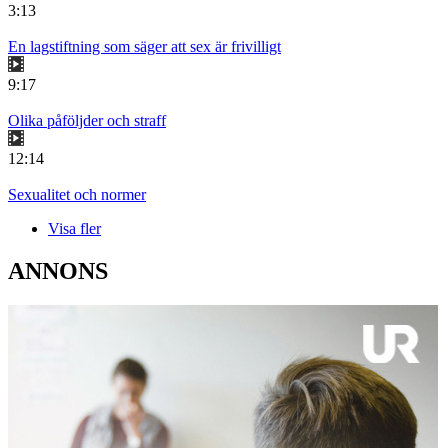
3:13
En lagstiftning som säger att sex är frivilligt
9:17
Olika påföljder och straff
12:14
Sexualitet och normer
Visa fler
ANNONS