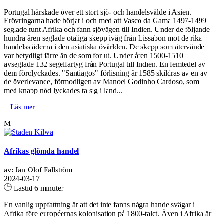
Portugal härskade över ett stort sjö- och handelsvälde i Asien.
Erövringarna hade börjat i och med att Vasco da Gama 1497-1499
seglade runt Afrika och fann sjövägen till Indien. Under de följande
hundra åren seglade otaliga skepp iväg från Lissabon mot de rika
handelsstäderna i den asiatiska övärlden. De skepp som återvände
var betydligt färre än de som for ut. Under åren 1500-1510
avseglade 132 segelfartyg från Portugal till Indien. En femtedel av
dem förolyckades. "Santiagos" förlisning år 1585 skildras av en av
de överlevande, förmodligen av Manoel Godinho Cardoso, som
med knapp nöd lyckades ta sig i land...
+ Läs mer
M
Afrikas glömda handel
av: Jan-Olof Fallström
2024-03-17
Lästid 6 minuter
En vanlig uppfattning är att det inte fanns några handelsvägar i
Afrika före européernas kolonisation på 1800-talet. Även i Afrika är