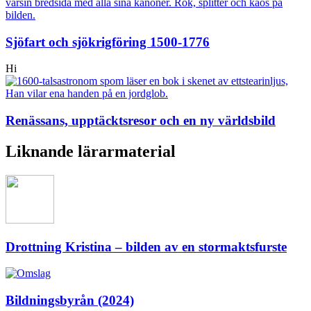
Sjöfart och sjökrigföring 1500-1776
Hi
Renässans, upptäcktsresor och en ny världsbild
Liknande lärarmaterial
Drottning Kristina – bilden av en stormaktsfurste
Bildningsbyrån (2024)