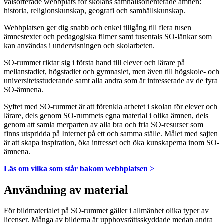
välsorterade webbplats för skolans samhällsorienterade ämnen:
historia, religionskunskap, geografi och samhällskunskap.
Webbplatsen ger dig snabb och enkel tillgång till flera tusen
ämnestexter och pedagogiska filmer samt tusentals SO-länkar som
kan användas i undervisningen och skolarbeten.
SO-rummet riktar sig i första hand till elever och lärare på
mellanstadiet, högstadiet och gymnasiet, men även till högskole- och
universitetsstuderande samt alla andra som är intresserade av de fyra
SO-ämnena.
Syftet med SO-rummet är att förenkla arbetet i skolan för elever och
lärare, dels genom SO-rummets egna material i olika ämnen, dels
genom att samla merparten av alla bra och fria SO-resurser som
finns utspridda på Internet på ett och samma ställe. Målet med sajten
är att skapa inspiration, öka intresset och öka kunskaperna inom SO-
ämnena.
Läs om vilka som står bakom webbplatsen >
Användning av material
För bildmaterialet på SO-rummet gäller i allmänhet olika typer av
licenser. Många av bilderna är upphovsrättsskyddade medan andra