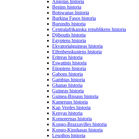
Angolas historia
Benins historia
Botswanas historia
Burkina Fasos historia
Burundis historia
Centralafrikanska republikens historia
Djiboutis historia
Egyptens historia
Ekvatorialguineas historia
Elfenbenskustens historia
Eritreas historia
Eswatinis historia
Etiopiens historia
Gabons historia
Gambias historia
Ghanas historia
Guineas historia
Guinea-Bissaus historia
Kameruns historia
Kap Verdes historia
Kenyas historia
Komorernas historia
Kongo-Brazzavilles historia
Kongo-Kinshasas historia
Lesothos historia