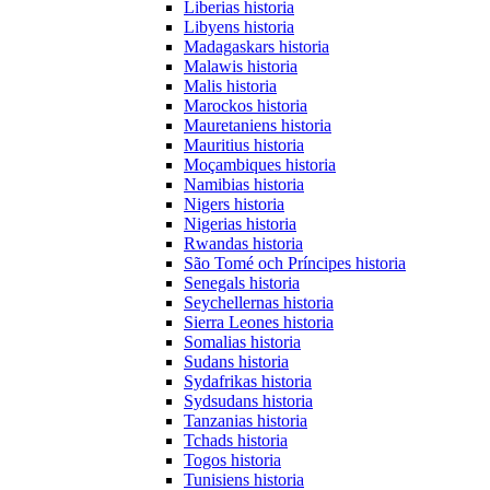
Liberias historia
Libyens historia
Madagaskars historia
Malawis historia
Malis historia
Marockos historia
Mauretaniens historia
Mauritius historia
Moçambiques historia
Namibias historia
Nigers historia
Nigerias historia
Rwandas historia
São Tomé och Príncipes historia
Senegals historia
Seychellernas historia
Sierra Leones historia
Somalias historia
Sudans historia
Sydafrikas historia
Sydsudans historia
Tanzanias historia
Tchads historia
Togos historia
Tunisiens historia