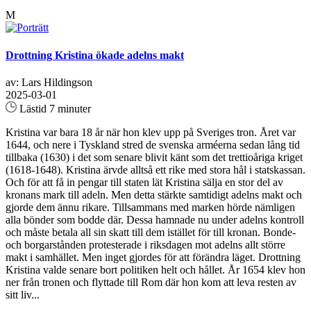
M
Drottning Kristina ökade adelns makt
av: Lars Hildingson
2025-03-01
Lästid 7 minuter
Kristina var bara 18 år när hon klev upp på Sveriges tron. Året var
1644, och nere i Tyskland stred de svenska arméerna sedan lång tid
tillbaka (1630) i det som senare blivit känt som det trettioåriga kriget
(1618-1648). Kristina ärvde alltså ett rike med stora hål i statskassan.
Och för att få in pengar till staten lät Kristina sälja en stor del av
kronans mark till adeln. Men detta stärkte samtidigt adelns makt och
gjorde dem ännu rikare. Tillsammans med marken hörde nämligen
alla bönder som bodde där. Dessa hamnade nu under adelns kontroll
och måste betala all sin skatt till dem istället för till kronan. Bonde-
och borgarstånden protesterade i riksdagen mot adelns allt större
makt i samhället. Men inget gjordes för att förändra läget. Drottning
Kristina valde senare bort politiken helt och hållet. År 1654 klev hon
ner från tronen och flyttade till Rom där hon kom att leva resten av
sitt liv...