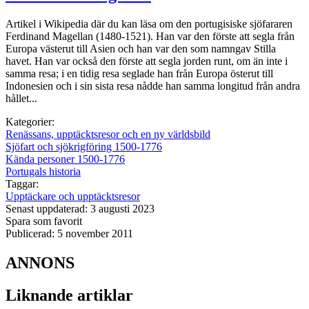
Artikel i Wikipedia där du kan läsa om den portugisiske sjöfararen
Ferdinand Magellan (1480-1521). Han var den förste att segla från
Europa västerut till Asien och han var den som namngav Stilla
havet. Han var också den förste att segla jorden runt, om än inte i
samma resa; i en tidig resa seglade han från Europa österut till
Indonesien och i sin sista resa nådde han samma longitud från andra
hållet...
Kategorier:
Renässans, upptäcktsresor och en ny världsbild
Sjöfart och sjökrigföring 1500-1776
Kända personer 1500-1776
Portugals historia
Taggar:
Upptäckare och upptäcktsresor
Senast uppdaterad: 3 augusti 2023
Spara som favorit
Publicerad: 5 november 2011
ANNONS
Liknande artiklar