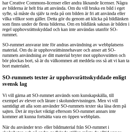
har Creative Commons-licenser eller andra liknande licenser. Några
av bilderna är helt fria att använda. Om du vill bruka en bild i eget
syfte, så måste du själv ta reda på om bilden är fri att använda eller
vilka villkor som gäller. Detta gör du genom att klicka på bildlänken
som finns under de flesta bilderna. Om en bildlänk saknas är bilden i
regel upphovsrättsskyddad och kan inte användas utanför SO-
rummet.
SO-rummet ansvarar inte för andras användning av webbplatsens
material. Om du är upphovsrättsinnehavare och anser att SO-
rummets användning av ditt material bryter mot upphovsrätten och
bör plockas bort, så är du välkommen att meddela oss så att vi kan ta
bort materialet.
SO-rummets texter är upphovsrättsskyddade enligt
svensk lag
Vi vill gärna att SO-rummet används som kunskapskälla, till
exempel av elever och lärare i skolundervisningen. Men vi vill
samtidigt att alla som använder SO-rummets texter ska läsa dem på
sajten. Det är mycket viktigt eftersom SO-rummet annars inte
kommer att kunna fortsätta vara en öppen webbplats.
När du använder text- eller bildmaterial från SO-rummet i