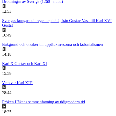
Drottningar av Sverige (1260 - nutid)
12:53
Sveriges kungar och regenter, del 2, från Gustav Vasa till Karl XVI
Gustaf
16:49
Bakgrund och orsaker till upptäcktsresorna och kolonialismen
14:18
Karl X Gustav och Karl XI
15:59
Vem var Karl XII?
78:44
Fröken Håkans sammanfattning av tidigmodern tid
18:25