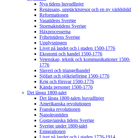
Nya tidens huvudlinjer
Renässans, upptäcktsresor och en ny världsbild
Reformationen
Vasatidens Sverige
Stormaktstidens Sverige
Häxprocesserna
Frihetstidens Sverige
Upplysningen
Livet på landet och i staden 1500-1776
Ekonomi och handel 1500-1776
Vetenskap, teknik och kommunikationer 1500-
1776
Slaveri och triangelhandel
Sjöfart och sjökrigföring 1500-1776
Krig och försvar 1500-1776
Kända personer 1500-1776
Det långa 1800-talet
Det långa 1800-talets huvudlinjer
Amerikanska revolutionen
Franska revolutionen
Napoleontiden
Gustavianska tidens Sverige
Sverige under 1800-talet
Emigrationen
Livet på landet och i staden 1776-1914