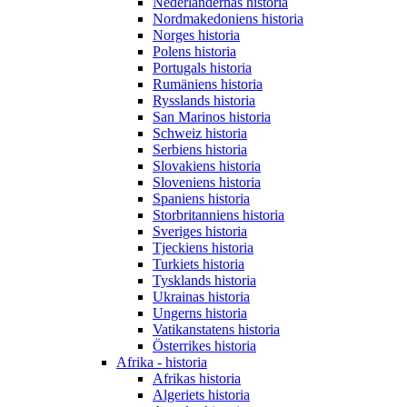
Nederländernas historia
Nordmakedoniens historia
Norges historia
Polens historia
Portugals historia
Rumäniens historia
Rysslands historia
San Marinos historia
Schweiz historia
Serbiens historia
Slovakiens historia
Sloveniens historia
Spaniens historia
Storbritanniens historia
Sveriges historia
Tjeckiens historia
Turkiets historia
Tysklands historia
Ukrainas historia
Ungerns historia
Vatikanstatens historia
Österrikes historia
Afrika - historia
Afrikas historia
Algeriets historia