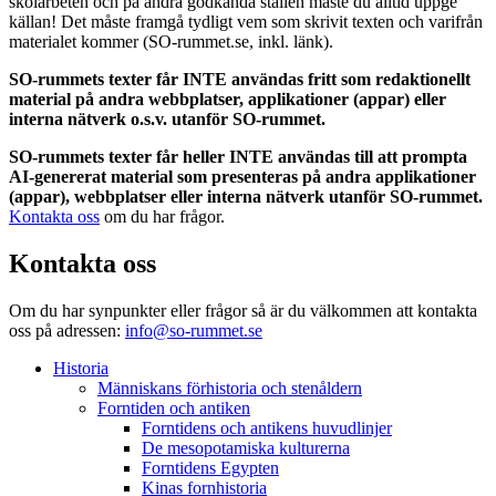
skolarbeten och på andra godkända ställen måste du alltid uppge
källan! Det måste framgå tydligt vem som skrivit texten och varifrån
materialet kommer (SO-rummet.se, inkl. länk).
SO-rummets texter får INTE användas fritt som redaktionellt
material på andra webbplatser, applikationer (appar) eller
interna nätverk o.s.v. utanför SO-rummet.
SO-rummets texter får heller INTE användas till att prompta
AI-genererat material som presenteras på andra applikationer
(appar), webbplatser eller interna nätverk utanför SO-rummet.
Kontakta oss
om du har frågor.
Kontakta oss
Om du har synpunkter eller frågor så är du välkommen att kontakta
oss på adressen:
info@so-rummet.se
Historia
Människans förhistoria och stenåldern
Forntiden och antiken
Forntidens och antikens huvudlinjer
De mesopotamiska kulturerna
Forntidens Egypten
Kinas fornhistoria