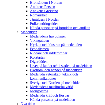
Bronsåldern i Norden
Antikens Persien
Antikens Grekland
Romarriket
Järnåldern i Norden
Folkvandringstiden
Kända personer på forntiden och antiken
Medeltiden
Medeltidens huvudlinjer
Vikingatiden
Kyrkan och klostren på medeltiden
Feodalismen
Riddare och riddarordnar
Korstågen
Digerdöden
Livet på landet och i staden på medeltiden
Ekonomi och handel på medeltiden
Medeltida vetenskap, teknik och
kommunikationer
Sverige och Norden på medeltiden
Medeltidens muslimska värld
Mongolerna
Medeltida krig och försvar
Kända personer på medeltiden
Nya tiden