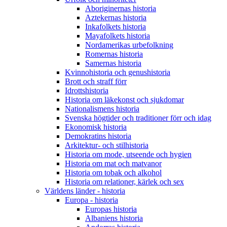
Aboriginernas historia
Aztekernas historia
Inkafolkets historia
Mayafolkets historia
Nordamerikas urbefolkning
Romernas historia
Samernas historia
Kvinnohistoria och genushistoria
Brott och straff förr
Idrottshistoria
Historia om läkekonst och sjukdomar
Nationalismens historia
Svenska högtider och traditioner förr och idag
Ekonomisk historia
Demokratins historia
Arkitektur- och stilhistoria
Historia om mode, utseende och hygien
Historia om mat och matvanor
Historia om tobak och alkohol
Historia om relationer, kärlek och sex
Världens länder - historia
Europa - historia
Europas historia
Albaniens historia