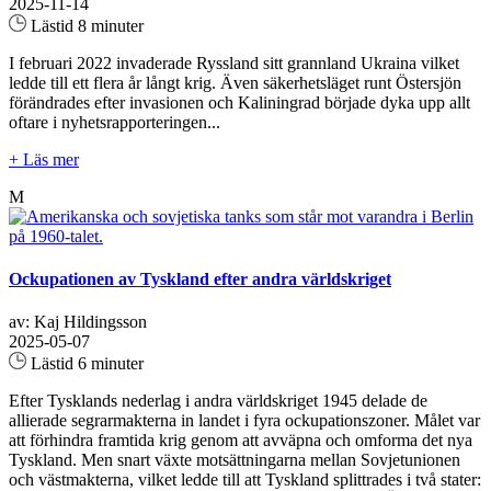
2025-11-14
Lästid 8 minuter
I februari 2022 invaderade Ryssland sitt grannland Ukraina vilket
ledde till ett flera år långt krig. Även säkerhetsläget runt Östersjön
förändrades efter invasionen och Kaliningrad började dyka upp allt
oftare i nyhetsrapporteringen...
+ Läs mer
M
Ockupationen av Tyskland efter andra världskriget
av: Kaj Hildingsson
2025-05-07
Lästid 6 minuter
Efter Tysklands nederlag i andra världskriget 1945 delade de
allierade segrarmakterna in landet i fyra ockupationszoner. Målet var
att förhindra framtida krig genom att avväpna och omforma det nya
Tyskland. Men snart växte motsättningarna mellan Sovjetunionen
och västmakterna, vilket ledde till att Tyskland splittrades i två stater: