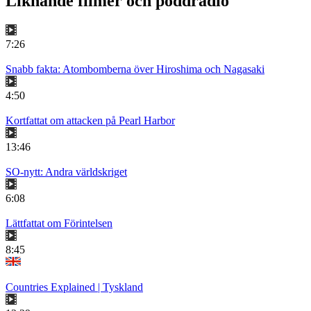
Liknande filmer och poddradio
7:26
Snabb fakta: Atombomberna över Hiroshima och Nagasaki
4:50
Kortfattat om attacken på Pearl Harbor
13:46
SO-nytt: Andra världskriget
6:08
Lättfattat om Förintelsen
8:45
Countries Explained | Tyskland