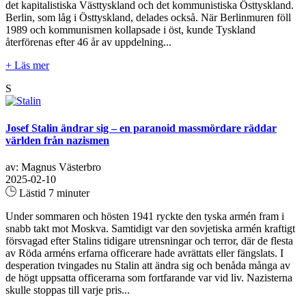
det kapitalistiska Västtyskland och det kommunistiska Östtyskland.
Berlin, som låg i Östtyskland, delades också. När Berlinmuren föll
1989 och kommunismen kollapsade i öst, kunde Tyskland
återförenas efter 46 år av uppdelning...
+ Läs mer
S
Josef Stalin ändrar sig – en paranoid massmördare räddar
världen från nazismen
av: Magnus Västerbro
2025-02-10
Lästid 7 minuter
Under sommaren och hösten 1941 ryckte den tyska armén fram i
snabb takt mot Moskva. Samtidigt var den sovjetiska armén kraftigt
försvagad efter Stalins tidigare utrensningar och terror, där de flesta
av Röda arméns erfarna officerare hade avrättats eller fängslats. I
desperation tvingades nu Stalin att ändra sig och benåda många av
de högt uppsatta officerarna som fortfarande var vid liv. Nazisterna
skulle stoppas till varje pris...