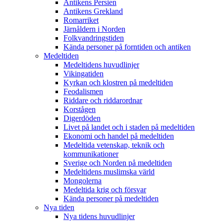
Antikens Persien
Antikens Grekland
Romarriket
Järnåldern i Norden
Folkvandringstiden
Kända personer på forntiden och antiken
Medeltiden
Medeltidens huvudlinjer
Vikingatiden
Kyrkan och klostren på medeltiden
Feodalismen
Riddare och riddarordnar
Korstågen
Digerdöden
Livet på landet och i staden på medeltiden
Ekonomi och handel på medeltiden
Medeltida vetenskap, teknik och
kommunikationer
Sverige och Norden på medeltiden
Medeltidens muslimska värld
Mongolerna
Medeltida krig och försvar
Kända personer på medeltiden
Nya tiden
Nya tidens huvudlinjer