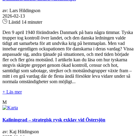
av: Lars Hildingson
2026-02-13
Lästid 14 minuter
Den 9 april 1940 förändrades Danmark på bara några timmar. Tyska
trupper tog kontroll över landet, och den danska ledningen valde
tidigt att samarbeta för att undvika krig på hemmaplan. Men vad
innebar egentligen ockupationen för danskarna i deras vardag? Vissa
anpassade sig, andra tjänade på situationen, och med tiden började
fler och fler göra motstånd. I artikeln kan du läsa om hur tyskarna
stegvis skärpte greppet genom ökad kontroll, censur och hot,
samtidigt som sabotage, strejker och motståndsgrupper växte fram –
mitt i en grå vardag där de flesta ändå försökte leva vidare under så
normala omständigheter som möjligt...
+ Läs mer
M
Kaliningrad – strategisk rysk exklav vid Östersjön
av: Kaj Hildingson