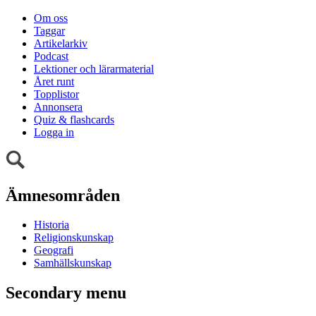
Om oss
Taggar
Artikelarkiv
Podcast
Lektioner och lärarmaterial
Året runt
Topplistor
Annonsera
Quiz & flashcards
Logga in
Ämnesområden
Historia
Religionskunskap
Geografi
Samhällskunskap
Secondary menu