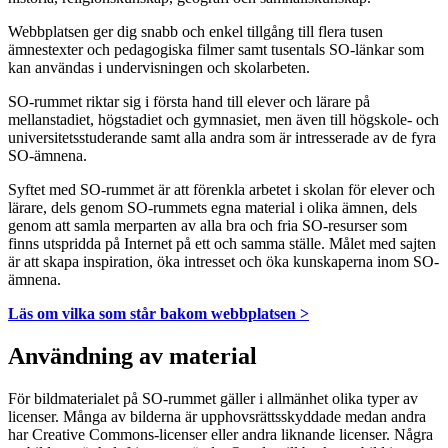
Webbplatsen ger dig snabb och enkel tillgång till flera tusen
ämnestexter och pedagogiska filmer samt tusentals SO-länkar som
kan användas i undervisningen och skolarbeten.
SO-rummet riktar sig i första hand till elever och lärare på
mellanstadiet, högstadiet och gymnasiet, men även till högskole- och
universitetsstuderande samt alla andra som är intresserade av de fyra
SO-ämnena.
Syftet med SO-rummet är att förenkla arbetet i skolan för elever och
lärare, dels genom SO-rummets egna material i olika ämnen, dels
genom att samla merparten av alla bra och fria SO-resurser som
finns utspridda på Internet på ett och samma ställe. Målet med sajten
är att skapa inspiration, öka intresset och öka kunskaperna inom SO-
ämnena.
Läs om vilka som står bakom webbplatsen >
Användning av material
För bildmaterialet på SO-rummet gäller i allmänhet olika typer av
licenser. Många av bilderna är upphovsrättsskyddade medan andra
har Creative Commons-licenser eller andra liknande licenser. Några