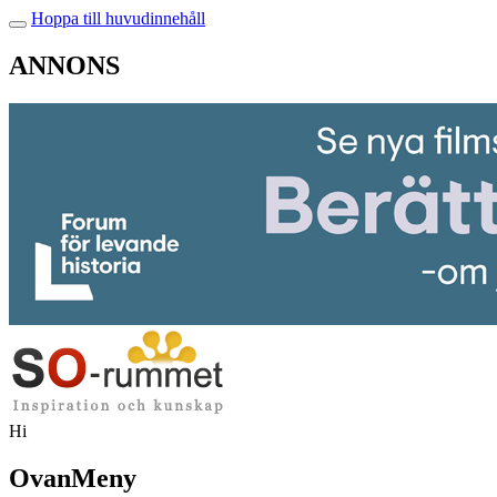
Hoppa till huvudinnehåll
ANNONS
Hi
OvanMeny