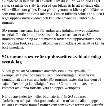
av bilderna är helt fria att använda. Om du vill bruka en bild i eget
syfte, så måste du själv ta reda på om bilden är fri att använda eller
vilka villkor som gäller. Detta gör du genom att klicka på bildlänken
som finns under de flesta bilderna. Om en bildlänk saknas är bilden i
regel upphovsrättsskyddad och kan inte användas utanför SO-
rummet.
SO-rummet ansvarar inte för andras användning av webbplatsens
material. Om du är upphovsrättsinnehavare och anser att SO-
rummets användning av ditt material bryter mot upphovsrätten och
bör plockas bort, så är du välkommen att meddela oss så att vi kan ta
bort materialet.
SO-rummets texter är upphovsrättsskyddade enligt
svensk lag
Vi vill gärna att SO-rummet används som kunskapskälla, till
exempel av elever och lärare i skolundervisningen. Men vi vill
samtidigt att alla som använder SO-rummets texter ska läsa dem på
sajten. Det är mycket viktigt eftersom SO-rummet annars inte
kommer att kunna fortsätta vara en öppen webbplats.
När du använder text- eller bildmaterial från SO-rummet i
skolarbeten och på andra godkända ställen måste du alltid uppge
källan! Det måste framgå tydligt vem som skrivit texten och varifrån