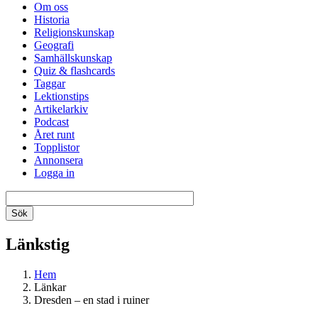
Om oss
Historia
Religionskunskap
Geografi
Samhällskunskap
Quiz & flashcards
Taggar
Lektionstips
Artikelarkiv
Podcast
Året runt
Topplistor
Annonsera
Logga in
Länkstig
Hem
Länkar
Dresden – en stad i ruiner