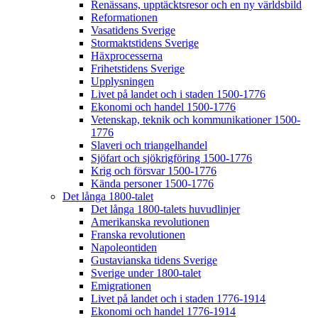
Renässans, upptäcktsresor och en ny världsbild
Reformationen
Vasatidens Sverige
Stormaktstidens Sverige
Häxprocesserna
Frihetstidens Sverige
Upplysningen
Livet på landet och i staden 1500-1776
Ekonomi och handel 1500-1776
Vetenskap, teknik och kommunikationer 1500-
1776
Slaveri och triangelhandel
Sjöfart och sjökrigföring 1500-1776
Krig och försvar 1500-1776
Kända personer 1500-1776
Det långa 1800-talet
Det långa 1800-talets huvudlinjer
Amerikanska revolutionen
Franska revolutionen
Napoleontiden
Gustavianska tidens Sverige
Sverige under 1800-talet
Emigrationen
Livet på landet och i staden 1776-1914
Ekonomi och handel 1776-1914