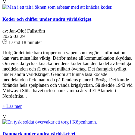
M
Koder och chiffer under andra världskriget
av: Jan-Olof Fallström
2026-03-29
Lästid 18 minuter
I krig är det inte bara trupper och vapen som avgör – information
kan vara minst lika viktig. Därför måste all kommunikation skyddas.
Om en sida lyckas knäcka fiendens koder kan den ta del av hemliga
meddelanden och få ett stort militärt övertag. Det framgick tydligt
under andra världskriget. Genom att kunna läsa kodade
meddelanden fick man reda på fiendens planer i förväg. Det kunde
förändra hela spelplanen och vända krigslyckan. Så skedde 1942 vid
Midway i Stilla havet och senare samma år vid El Alamein i
Nordafrika...
+ Läs mer
M
Danmark under andra världskriget