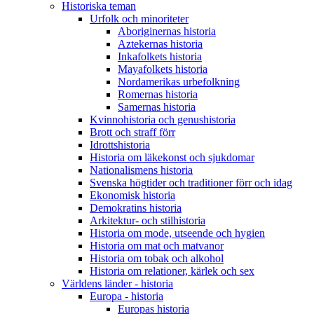
Historiska teman
Urfolk och minoriteter
Aboriginernas historia
Aztekernas historia
Inkafolkets historia
Mayafolkets historia
Nordamerikas urbefolkning
Romernas historia
Samernas historia
Kvinnohistoria och genushistoria
Brott och straff förr
Idrottshistoria
Historia om läkekonst och sjukdomar
Nationalismens historia
Svenska högtider och traditioner förr och idag
Ekonomisk historia
Demokratins historia
Arkitektur- och stilhistoria
Historia om mode, utseende och hygien
Historia om mat och matvanor
Historia om tobak och alkohol
Historia om relationer, kärlek och sex
Världens länder - historia
Europa - historia
Europas historia