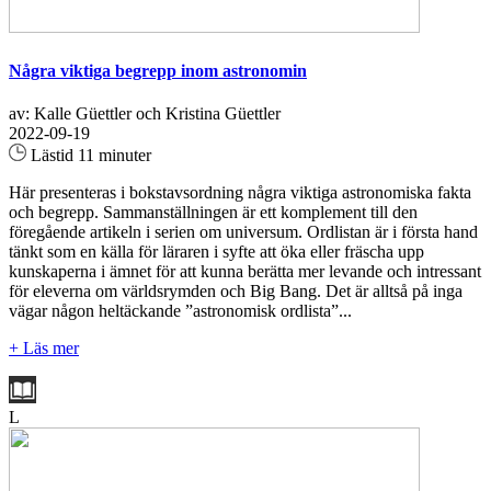
Några viktiga begrepp inom astronomin
av: Kalle Güettler och Kristina Güettler
2022-09-19
Lästid 11 minuter
Här presenteras i bokstavsordning några viktiga astronomiska fakta
och begrepp. Sammanställningen är ett komplement till den
föregående artikeln i serien om universum. Ordlistan är i första hand
tänkt som en källa för läraren i syfte att öka eller fräscha upp
kunskaperna i ämnet för att kunna berätta mer levande och intressant
för eleverna om världsrymden och Big Bang. Det är alltså på inga
vägar någon heltäckande ”astronomisk ordlista”...
+ Läs mer
L