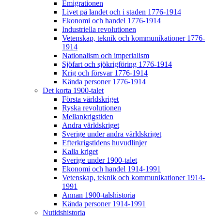
Emigrationen
Livet på landet och i staden 1776-1914
Ekonomi och handel 1776-1914
Industriella revolutionen
Vetenskap, teknik och kommunikationer 1776-
1914
Nationalism och imperialism
Sjöfart och sjökrigföring 1776-1914
Krig och försvar 1776-1914
Kända personer 1776-1914
Det korta 1900-talet
Första världskriget
Ryska revolutionen
Mellankrigstiden
Andra världskriget
Sverige under andra världskriget
Efterkrigstidens huvudlinjer
Kalla kriget
Sverige under 1900-talet
Ekonomi och handel 1914-1991
Vetenskap, teknik och kommunikationer 1914-
1991
Annan 1900-talshistoria
Kända personer 1914-1991
Nutidshistoria