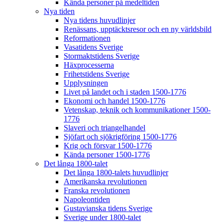
Kända personer på medeltiden
Nya tiden
Nya tidens huvudlinjer
Renässans, upptäcktsresor och en ny världsbild
Reformationen
Vasatidens Sverige
Stormaktstidens Sverige
Häxprocesserna
Frihetstidens Sverige
Upplysningen
Livet på landet och i staden 1500-1776
Ekonomi och handel 1500-1776
Vetenskap, teknik och kommunikationer 1500-
1776
Slaveri och triangelhandel
Sjöfart och sjökrigföring 1500-1776
Krig och försvar 1500-1776
Kända personer 1500-1776
Det långa 1800-talet
Det långa 1800-talets huvudlinjer
Amerikanska revolutionen
Franska revolutionen
Napoleontiden
Gustavianska tidens Sverige
Sverige under 1800-talet