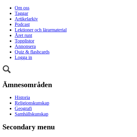
Om oss
Taggar
Artikelarkiv
Podcast
Lektioner och lärarmaterial
Året runt
Topplistor
Annonsera
Quiz & flashcards
Logga in
Ämnesområden
Historia
Religionskunskap
Geografi
Samhällskunskap
Secondary menu