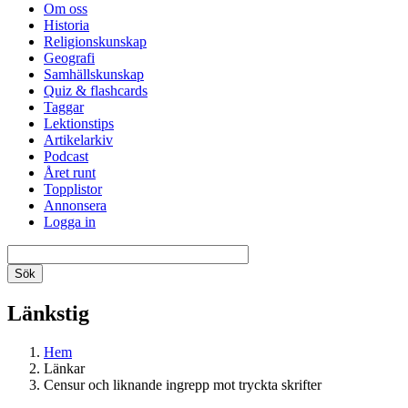
Om oss
Historia
Religionskunskap
Geografi
Samhällskunskap
Quiz & flashcards
Taggar
Lektionstips
Artikelarkiv
Podcast
Året runt
Topplistor
Annonsera
Logga in
Länkstig
Hem
Länkar
Censur och liknande ingrepp mot tryckta skrifter