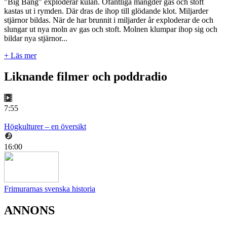
"Big Bang" exploderar kulan. Ofantliga mängder gas och stoft
kastas ut i rymden. Där dras de ihop till glödande klot. Miljarder
stjärnor bildas. När de har brunnit i miljarder år exploderar de och
slungar ut nya moln av gas och stoft. Molnen klumpar ihop sig och
bildar nya stjärnor...
+ Läs mer
Liknande filmer och poddradio
7:55
Högkulturer – en översikt
16:00
Frimurarnas svenska historia
ANNONS