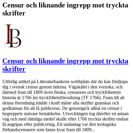
Censur och liknande ingrepp mot tryckta
skrifter
Censur och liknande ingrepp mot tryckta
skrifter
Utförlig artikel på Litteraturbankens webbplats där du kan fördjupa
dig i svensk censur genom tiderna. Vägskälet i den svenska, och
därmed fram till 1809 även finska, censurens och tryckfrihetens
historia är 1766 års tryckfrihetsförordning (TF 1766). Fram till att
denna förordning trädde i kraft måste alla skrifter granskas och
godkännas för att få publiceras. De genomgick alltså en censur i
begreppets snävare bemärkelse. Utvecklingen tog därefter en annan
väg och med rättsliga medel skulle efter 1766 tryckta skrifter endast
få angripas efter publicering. Ett undantag var den teologiska
förhandscensuren som fanns kvar fram till 1809...