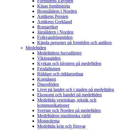
Forntidens Egypten
Kinas fornhistoria
Bronsåldern i Norden
Antikens Persien
Antikens Grekland
Romarriket
Järnåldern i Norden
Folkvandringstiden
Kända personer på forntiden och antiken
Medeltiden
Medeltidens huvudlinjer
Vikingatiden
Kyrkan och klostren på medeltiden
Feodalismen
Riddare och riddarordnar
Korstågen
Digerdöden
Livet på landet och i staden på medeltiden
Ekonomi och handel på medeltiden
Medeltida vetenskap, teknik och
kommunikationer
Sverige och Norden på medeltiden
Medeltidens muslimska värld
Mongolerna
Medeltida krig och försvar