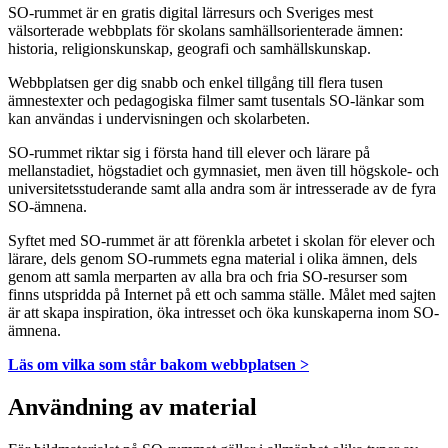
SO-rummet är en gratis digital lärresurs och Sveriges mest
välsorterade webbplats för skolans samhällsorienterade ämnen:
historia, religionskunskap, geografi och samhällskunskap.
Webbplatsen ger dig snabb och enkel tillgång till flera tusen
ämnestexter och pedagogiska filmer samt tusentals SO-länkar som
kan användas i undervisningen och skolarbeten.
SO-rummet riktar sig i första hand till elever och lärare på
mellanstadiet, högstadiet och gymnasiet, men även till högskole- och
universitetsstuderande samt alla andra som är intresserade av de fyra
SO-ämnena.
Syftet med SO-rummet är att förenkla arbetet i skolan för elever och
lärare, dels genom SO-rummets egna material i olika ämnen, dels
genom att samla merparten av alla bra och fria SO-resurser som
finns utspridda på Internet på ett och samma ställe. Målet med sajten
är att skapa inspiration, öka intresset och öka kunskaperna inom SO-
ämnena.
Läs om vilka som står bakom webbplatsen >
Användning av material