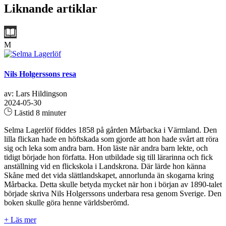
Liknande artiklar
M
Nils Holgerssons resa
av: Lars Hildingson
2024-05-30
Lästid 8 minuter
Selma Lagerlöf föddes 1858 på gården Mårbacka i Värmland. Den
lilla flickan hade en höftskada som gjorde att hon hade svårt att röra
sig och leka som andra barn. Hon läste när andra barn lekte, och
tidigt började hon författa. Hon utbildade sig till lärarinna och fick
anställning vid en flickskola i Landskrona. Där lärde hon känna
Skåne med det vida slättlandskapet, annorlunda än skogarna kring
Mårbacka. Detta skulle betyda mycket när hon i början av 1890-talet
började skriva Nils Holgerssons underbara resa genom Sverige. Den
boken skulle göra henne världsberömd.
+ Läs mer