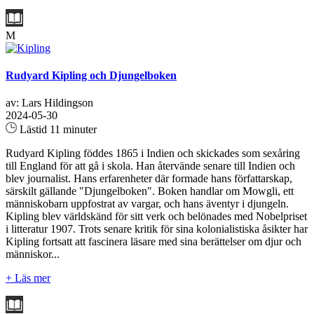
M
Rudyard Kipling och Djungelboken
av: Lars Hildingson
2024-05-30
Lästid 11 minuter
Rudyard Kipling föddes 1865 i Indien och skickades som sexåring
till England för att gå i skola. Han återvände senare till Indien och
blev journalist. Hans erfarenheter där formade hans författarskap,
särskilt gällande "Djungelboken". Boken handlar om Mowgli, ett
människobarn uppfostrat av vargar, och hans äventyr i djungeln.
Kipling blev världskänd för sitt verk och belönades med Nobelpriset
i litteratur 1907. Trots senare kritik för sina kolonialistiska åsikter har
Kipling fortsatt att fascinera läsare med sina berättelser om djur och
människor...
+ Läs mer