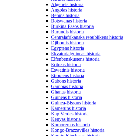
Algeriets historia
Angolas historia
Benins historia
Botswanas historia
Burkina Fasos historia
Burundis historia
Centralafrikanska republikens historia
Djiboutis historia
Egyptens historia
Ekvatorialguineas historia
Elfenbenskustens historia
Eritreas historia
Eswatinis historia
Etiopiens historia
Gabons historia
Gambias historia
Ghanas historia
Guineas historia
Guinea-Bissaus historia
Kameruns historia
Kap Verdes historia
Kenyas historia
Komorernas historia
Kongo-Brazzavilles historia
Kongo-Kinshasas historia