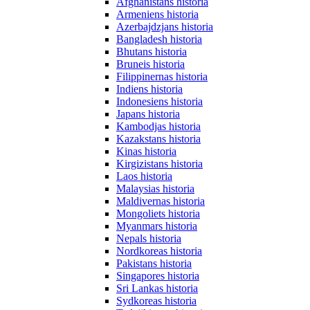
Afghanistans historia
Armeniens historia
Azerbajdzjans historia
Bangladesh historia
Bhutans historia
Bruneis historia
Filippinernas historia
Indiens historia
Indonesiens historia
Japans historia
Kambodjas historia
Kazakstans historia
Kinas historia
Kirgizistans historia
Laos historia
Malaysias historia
Maldivernas historia
Mongoliets historia
Myanmars historia
Nepals historia
Nordkoreas historia
Pakistans historia
Singapores historia
Sri Lankas historia
Sydkoreas historia