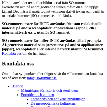
När du använder text- eller bildmaterial från SO-rummet i
skolarbeten och på andra godkända ställen måste du alltid uppge
källan! Det måste framgå tydligt vem som skrivit texten och varifrån
materialet kommer (SO-rummet.se, inkl. länk).
SO-rummets texter får INTE användas fritt som redaktionellt
material på andra webbplatser, applikationer (appar) eller
interna nätverk o.s.v. utanför SO-rummet.
SO-rummets texter får heller INTE användas till att prompta
AI-genererat material som presenteras på andra applikationer
(appar), webbplatser eller interna nätverk utanför SO-rummet.
Kontakta oss
om du har frågor.
Kontakta oss
Om du har synpunkter eller frågor så är du välkommen att kontakta
oss på adressen:
info@so-rummet.se
Historia
Människans förhistoria och stenåldern
Forntiden och antiken
Forntidens och antikens huvudlinjer
De mesopotamiska kulturerna