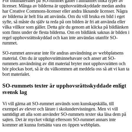
För bildmaterialet på SO-rummet gäller i allmänhet olika typer av
licenser. Många av bilderna är upphovsrättsskyddade medan andra
har Creative Commons-licenser eller andra liknande licenser. Några
av bilderna är helt fria att använda. Om du vill bruka en bild i eget
syfte, så måste du själv ta reda på om bilden är fri att använda eller
vilka villkor som gäller. Detta gör du genom att klicka på bildlänken
som finns under de flesta bilderna. Om en bildlänk saknas är bilden i
regel upphovsrättsskyddad och kan inte användas utanför SO-
rummet.
SO-rummet ansvarar inte för andras användning av webbplatsens
material. Om du är upphovsrättsinnehavare och anser att SO-
rummets användning av ditt material bryter mot upphovsrätten och
bör plockas bort, så är du välkommen att meddela oss så att vi kan ta
bort materialet.
SO-rummets texter är upphovsrättsskyddade enligt
svensk lag
Vi vill gärna att SO-rummet används som kunskapskälla, till
exempel av elever och lärare i skolundervisningen. Men vi vill
samtidigt att alla som använder SO-rummets texter ska läsa dem på
sajten. Det är mycket viktigt eftersom SO-rummet annars inte
kommer att kunna fortsätta vara en öppen webbplats.