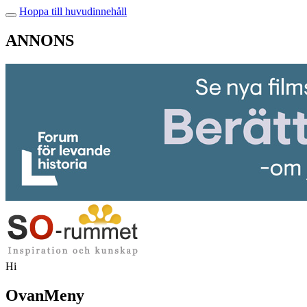
Hoppa till huvudinnehåll
ANNONS
Hi
OvanMeny