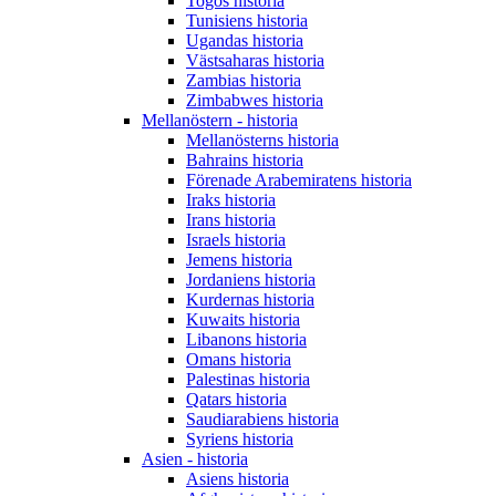
Togos historia
Tunisiens historia
Ugandas historia
Västsaharas historia
Zambias historia
Zimbabwes historia
Mellanöstern - historia
Mellanösterns historia
Bahrains historia
Förenade Arabemiratens historia
Iraks historia
Irans historia
Israels historia
Jemens historia
Jordaniens historia
Kurdernas historia
Kuwaits historia
Libanons historia
Omans historia
Palestinas historia
Qatars historia
Saudiarabiens historia
Syriens historia
Asien - historia
Asiens historia