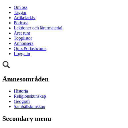
Om oss
Taggar
Artikelarkiv
Podcast
Lektioner och lärarmaterial
Året runt
Topplistor
Annonsera
Quiz & flashcards
Logga in
Ämnesområden
Historia
Religionskunskap
Geografi
Samhällskunskap
Secondary menu