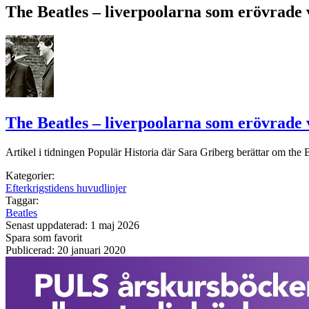
The Beatles – liverpoolarna som erövrade 
The Beatles – liverpoolarna som erövrade 
Artikel i tidningen Populär Historia där Sara Griberg berättar om the
Kategorier:
Efterkrigstidens huvudlinjer
Taggar:
Beatles
Senast uppdaterad: 1 maj 2026
Spara som favorit
Publicerad: 20 januari 2020