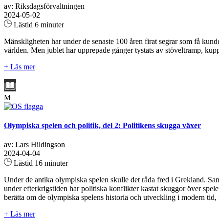
av: Riksdagsförvaltningen
2024-05-02
Lästid 6 minuter
Mänskligheten har under de senaste 100 åren firat segrar som få kunde 
världen. Men jublet har upprepade gånger tystats av stöveltramp, kup
+ Läs mer
M
Olympiska spelen och politik, del 2: Politikens skugga växer
av: Lars Hildingson
2024-04-04
Lästid 16 minuter
Under de antika olympiska spelen skulle det råda fred i Grekland. Sam
under efterkrigstiden har politiska konflikter kastat skuggor över spelen
berätta om de olympiska spelens historia och utveckling i modern tid,
+ Läs mer