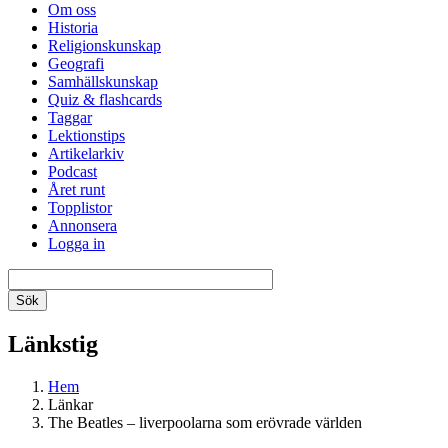
Om oss
Historia
Religionskunskap
Geografi
Samhällskunskap
Quiz & flashcards
Taggar
Lektionstips
Artikelarkiv
Podcast
Året runt
Topplistor
Annonsera
Logga in
Länkstig
Hem
Länkar
The Beatles – liverpoolarna som erövrade världen