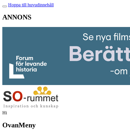
Hoppa till huvudinnehåll
ANNONS
Hi
OvanMeny