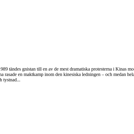
89 tändes gnistan till en av de mest dramatiska protesterna i Kinas mo
serna rasade en maktkamp inom den kinesiska ledningen – och medan hela
 tystnad...