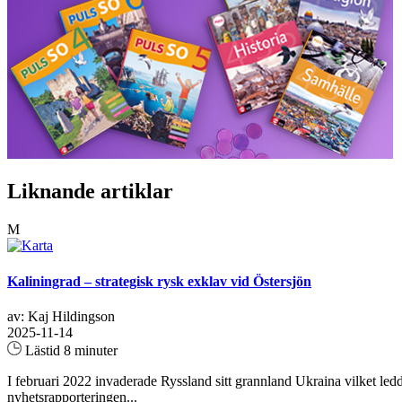
Liknande artiklar
M
Kaliningrad – strategisk rysk exklav vid Östersjön
av: Kaj Hildingson
2025-11-14
Lästid 8 minuter
I februari 2022 invaderade Ryssland sitt grannland Ukraina vilket ledde
nyhetsrapporteringen...