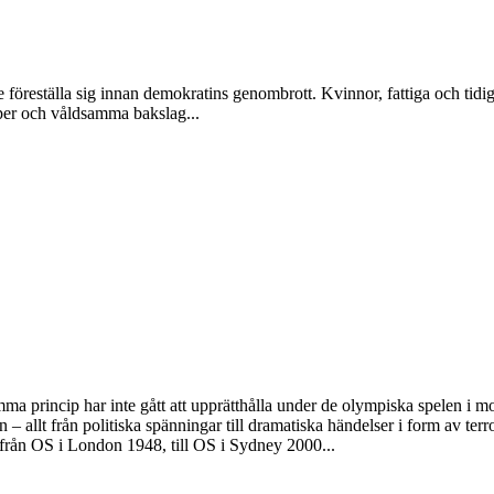
föreställa sig innan demokratins genombrott. Kvinnor, fattiga och tidiga
per och våldsamma bakslag...
ma princip har inte gått att upprätthålla under de olympiska spelen i mo
 – allt från politiska spänningar till dramatiska händelser i form av terro
 från OS i London 1948, till OS i Sydney 2000...