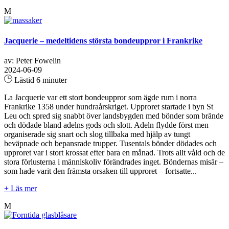
M
Jacquerie – medeltidens största bondeuppror i Frankrike
av: Peter Fowelin
2024-06-09
Lästid 6 minuter
La Jacquerie var ett stort bondeuppror som ägde rum i norra
Frankrike 1358 under hundraårskriget. Upproret startade i byn St
Leu och spred sig snabbt över landsbygden med bönder som brände
och dödade bland adelns gods och slott. Adeln flydde först men
organiserade sig snart och slog tillbaka med hjälp av tungt
beväpnade och bepansrade trupper. Tusentals bönder dödades och
upproret var i stort krossat efter bara en månad. Trots allt våld och de
stora förlusterna i människoliv förändrades inget. Böndernas misär –
som hade varit den främsta orsaken till upproret – fortsatte...
+ Läs mer
M