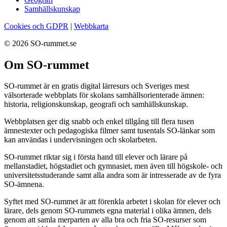
Samhällskunskap
Cookies och GDPR
|
Webbkarta
© 2026 SO-rummet.se
Om SO-rummet
SO-rummet är en gratis digital lärresurs och Sveriges mest
välsorterade webbplats för skolans samhällsorienterade ämnen:
historia, religionskunskap, geografi och samhällskunskap.
Webbplatsen ger dig snabb och enkel tillgång till flera tusen
ämnestexter och pedagogiska filmer samt tusentals SO-länkar som
kan användas i undervisningen och skolarbeten.
SO-rummet riktar sig i första hand till elever och lärare på
mellanstadiet, högstadiet och gymnasiet, men även till högskole- och
universitetsstuderande samt alla andra som är intresserade av de fyra
SO-ämnena.
Syftet med SO-rummet är att förenkla arbetet i skolan för elever och
lärare, dels genom SO-rummets egna material i olika ämnen, dels
genom att samla merparten av alla bra och fria SO-resurser som