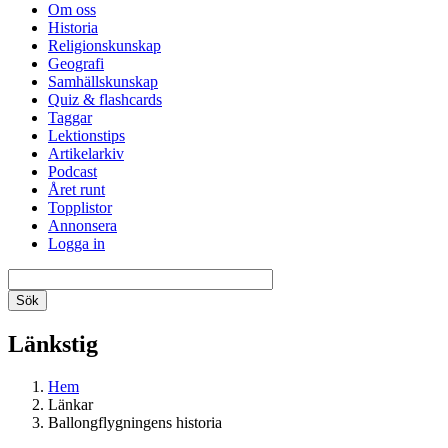
Om oss
Historia
Religionskunskap
Geografi
Samhällskunskap
Quiz & flashcards
Taggar
Lektionstips
Artikelarkiv
Podcast
Året runt
Topplistor
Annonsera
Logga in
Länkstig
Hem
Länkar
Ballongflygningens historia