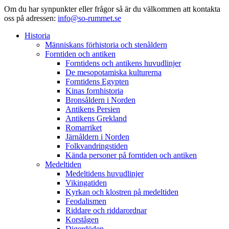
Om du har synpunkter eller frågor så är du välkommen att kontakta
oss på adressen:
info@so-rummet.se
Historia
Människans förhistoria och stenåldern
Forntiden och antiken
Forntidens och antikens huvudlinjer
De mesopotamiska kulturerna
Forntidens Egypten
Kinas fornhistoria
Bronsåldern i Norden
Antikens Persien
Antikens Grekland
Romarriket
Järnåldern i Norden
Folkvandringstiden
Kända personer på forntiden och antiken
Medeltiden
Medeltidens huvudlinjer
Vikingatiden
Kyrkan och klostren på medeltiden
Feodalismen
Riddare och riddarordnar
Korstågen
Digerdöden