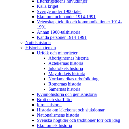
Efterkrigstidens huvudlinjer
Kalla kriget
Sverige under 1900-talet
Ekonomi och handel 1914-1991
Vetenskap, teknik och kommunikationer 1914-
1991
Annan 1900-talshistoria
Kända personer 1914-1991
Nutidshistoria
Historiska teman
Urfolk och minoriteter
Aboriginernas historia
Aztekernas historia
Inkafolkets historia
Mayafolkets historia
Nordamerikas urbefolkning
Romernas historia
Samernas historia
Kvinnohistoria och genushistoria
Brott och straff förr
Idrottshistoria
Historia om läkekonst och sjukdomar
Nationalismens historia
Svenska högtider och traditioner förr och idag
Ekonomisk historia