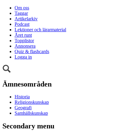
Om oss
Taggar
Artikelarkiv
Podcast
Lektioner och lärarmaterial
Året runt
Topplistor
Annonsera
Quiz & flashcards
Logga in
Ämnesområden
Historia
Religionskunskap
Geografi
Samhällskunskap
Secondary menu