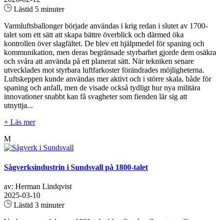
Lästid 5 minuter
Varmluftsballonger började användas i krig redan i slutet av 1700-
talet som ett sätt att skapa bättre överblick och därmed öka
kontrollen över slagfältet. De blev ett hjälpmedel för spaning och
kommunikation, men deras begränsade styrbarhet gjorde dem osäkra
och svåra att använda på ett planerat sätt. När tekniken senare
utvecklades mot styrbara luftfarkoster förändrades möjligheterna.
Luftskeppen kunde användas mer aktivt och i större skala, både för
spaning och anfall, men de visade också tydligt hur nya militära
innovationer snabbt kan få svagheter som fienden lär sig att
utnyttja...
+ Läs mer
M
Sågverksindustrin i Sundsvall på 1800-talet
av: Herman Lindqvist
2025-03-10
Lästid 3 minuter