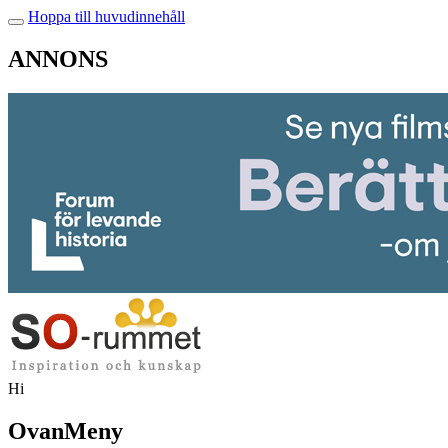
Hoppa till huvudinnehåll
ANNONS
Hi
OvanMeny