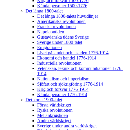
Krig och försvar 1500-1776
Kända personer 1500-1776
Det långa 1800-talet
Det långa 1800-talets huvudlinjer
Amerikanska revolutionen
Franska revolutionen
Napoleontiden
Gustavianska tidens Sverige
Sverige under 1800-talet
Emigrationen
Livet på landet och i staden 1776-1914
Ekonomi och handel 1776-1914
Industriella revolutionen
Vetenskap, teknik och kommunikationer 1776-
1914
Nationalism och imperialism
Sjöfart och sjökrigföring 1776-1914
Krig och försvar 1776-1914
Kända personer 1776-1914
Det korta 1900-talet
Första världskriget
Ryska revolutionen
Mellankrigstiden
Andra världskriget
Sverige under andra världskriget