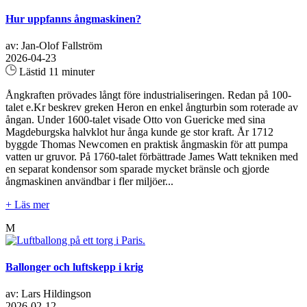
Hur uppfanns ångmaskinen?
av: Jan-Olof Fallström
2026-04-23
Lästid 11 minuter
Ångkraften prövades långt före industrialiseringen. Redan på 100-
talet e.Kr beskrev greken Heron en enkel ångturbin som roterade av
ångan. Under 1600-talet visade Otto von Guericke med sina
Magdeburgska halvklot hur ånga kunde ge stor kraft. År 1712
byggde Thomas Newcomen en praktisk ångmaskin för att pumpa
vatten ur gruvor. På 1760-talet förbättrade James Watt tekniken med
en separat kondensor som sparade mycket bränsle och gjorde
ångmaskinen användbar i fler miljöer...
+ Läs mer
M
Ballonger och luftskepp i krig
av: Lars Hildingson
2026-02-12