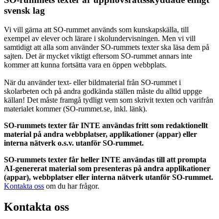
svensk lag
Vi vill gärna att SO-rummet används som kunskapskälla, till
exempel av elever och lärare i skolundervisningen. Men vi vill
samtidigt att alla som använder SO-rummets texter ska läsa dem på
sajten. Det är mycket viktigt eftersom SO-rummet annars inte
kommer att kunna fortsätta vara en öppen webbplats.
När du använder text- eller bildmaterial från SO-rummet i
skolarbeten och på andra godkända ställen måste du alltid uppge
källan! Det måste framgå tydligt vem som skrivit texten och varifrån
materialet kommer (SO-rummet.se, inkl. länk).
SO-rummets texter får INTE användas fritt som redaktionellt
material på andra webbplatser, applikationer (appar) eller
interna nätverk o.s.v. utanför SO-rummet.
SO-rummets texter får heller INTE användas till att prompta
AI-genererat material som presenteras på andra applikationer
(appar), webbplatser eller interna nätverk utanför SO-rummet.
Kontakta oss
om du har frågor.
Kontakta oss