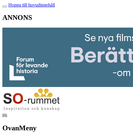
Hoppa till huvudinnehåll
ANNONS
Hi
OvanMeny