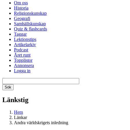
Om oss
Historia
Religionskunskap
Geografi
Samhällskunskap
Quiz & flashcards
Taggar
Lektionstips
Artikelarkiv
Podcast
Året runt
Topplistor
Annonsera
Logga in
Länkstig
Hem
Länkar
Andra världskrigets inledning