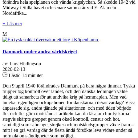
förändra hela spelplanen och vända krigslyckan. Så skedde 1942 vid
Midway i Stilla havet och senare samma år vid El Alamein i
Nordafrika...
+ Läs mer
M
Danmark under andra världskriget
av: Lars Hildingson
2026-02-13
Lästid 14 minuter
Den 9 april 1940 förändrades Danmark på bara några timmar. Tyska
trupper tog kontroll över landet, och den danska ledningen valde
tidigt att samarbeta för att undvika krig på hemmaplan. Men vad
innebar egentligen ockupationen för danskarna i deras vardag? Vissa
anpassade sig, andra tjänade på situationen, och med tiden började
fler och fler göra motstånd. I artikeln kan du läsa om hur tyskarna
stegvis skärpte greppet genom ökad kontroll, censur och hot,
samtidigt som sabotage, strejker och motståndsgrupper växte fram –
mitt i en grå vardag där de flesta ändå försökte leva vidare under så
normala omständigheter som möjligt...