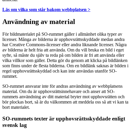
Läs om vilka som står bakom webbplatsen >
Användning av material
För bildmaterialet på SO-rummet gäller i allmänhet olika typer av
licenser. Många av bilderna är upphovsrättsskyddade medan andra
har Creative Commons-licenser eller andra liknande licenser. Några
av bilderna är helt fria att använda. Om du vill bruka en bild i eget
syfte, så måste du själv ta reda på om bilden är fri att använda eller
vilka villkor som gäller. Detta gör du genom att klicka på bildlänken
som finns under de flesta bilderna. Om en bildlänk saknas är bilden i
regel upphovsrättsskyddad och kan inte användas utanför SO-
rummet.
SO-rummet ansvarar inte för andras användning av webbplatsens
material. Om du är upphovsrättsinnehavare och anser att SO-
rummets användning av ditt material bryter mot upphovsrätten och
bör plockas bort, så är du välkommen att meddela oss så att vi kan ta
bort materialet.
SO-rummets texter är upphovsrättsskyddade enligt
svensk lag