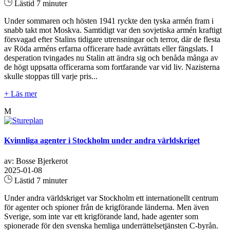
Lästid 7 minuter
Under sommaren och hösten 1941 ryckte den tyska armén fram i
snabb takt mot Moskva. Samtidigt var den sovjetiska armén kraftigt
försvagad efter Stalins tidigare utrensningar och terror, där de flesta
av Röda arméns erfarna officerare hade avrättats eller fängslats. I
desperation tvingades nu Stalin att ändra sig och benåda många av
de högt uppsatta officerarna som fortfarande var vid liv. Nazisterna
skulle stoppas till varje pris...
+ Läs mer
M
Kvinnliga agenter i Stockholm under andra världskriget
av: Bosse Bjerkerot
2025-01-08
Lästid 7 minuter
Under andra världskriget var Stockholm ett internationellt centrum
för agenter och spioner från de krigförande länderna. Men även
Sverige, som inte var ett krigförande land, hade agenter som
spionerade för den svenska hemliga underrättelsetjänsten C-byrån.