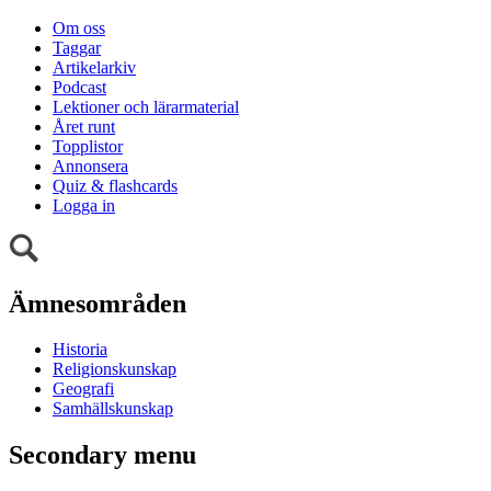
Om oss
Taggar
Artikelarkiv
Podcast
Lektioner och lärarmaterial
Året runt
Topplistor
Annonsera
Quiz & flashcards
Logga in
Ämnesområden
Historia
Religionskunskap
Geografi
Samhällskunskap
Secondary menu