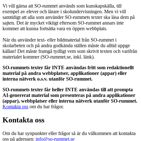
Vi vill gärna att SO-rummet används som kunskapskälla, till
exempel av elever och lärare i skolundervisningen. Men vi vill
samtidigt att alla som använder SO-rummets texter ska läsa dem på
sajten. Det är mycket viktigt eftersom SO-rummet annars inte
kommer att kunna fortsätta vara en öppen webbplats.
När du använder text- eller bildmaterial från SO-rummet i
skolarbeten och på andra godkända ställen måste du alltid uppge
källan! Det måste framgå tydligt vem som skrivit texten och varifrån
materialet kommer (SO-rummet.se, inkl. länk).
SO-rummets texter får INTE användas fritt som redaktionellt
material på andra webbplatser, applikationer (appar) eller
interna nätverk o.s.v. utanför SO-rummet.
SO-rummets texter får heller INTE användas till att prompta
AI-genererat material som presenteras på andra applikationer
(appar), webbplatser eller interna nätverk utanför SO-rummet.
Kontakta oss
om du har frågor.
Kontakta oss
Om du har synpunkter eller frågor så är du välkommen att kontakta
oss på adressen:
info@so-rummet.se