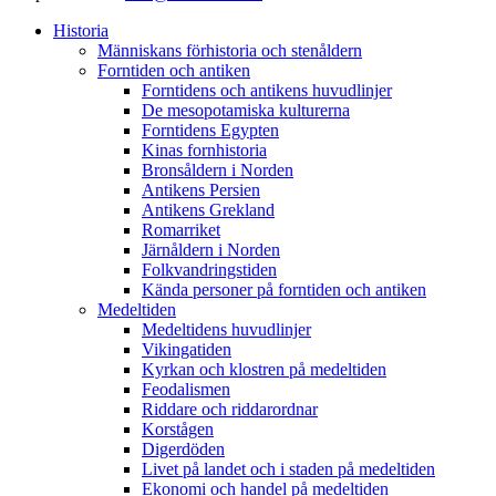
Historia
Människans förhistoria och stenåldern
Forntiden och antiken
Forntidens och antikens huvudlinjer
De mesopotamiska kulturerna
Forntidens Egypten
Kinas fornhistoria
Bronsåldern i Norden
Antikens Persien
Antikens Grekland
Romarriket
Järnåldern i Norden
Folkvandringstiden
Kända personer på forntiden och antiken
Medeltiden
Medeltidens huvudlinjer
Vikingatiden
Kyrkan och klostren på medeltiden
Feodalismen
Riddare och riddarordnar
Korstågen
Digerdöden
Livet på landet och i staden på medeltiden
Ekonomi och handel på medeltiden