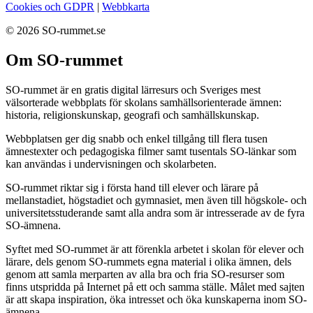
Cookies och GDPR
|
Webbkarta
© 2026 SO-rummet.se
Om SO-rummet
SO-rummet är en gratis digital lärresurs och Sveriges mest
välsorterade webbplats för skolans samhällsorienterade ämnen:
historia, religionskunskap, geografi och samhällskunskap.
Webbplatsen ger dig snabb och enkel tillgång till flera tusen
ämnestexter och pedagogiska filmer samt tusentals SO-länkar som
kan användas i undervisningen och skolarbeten.
SO-rummet riktar sig i första hand till elever och lärare på
mellanstadiet, högstadiet och gymnasiet, men även till högskole- och
universitetsstuderande samt alla andra som är intresserade av de fyra
SO-ämnena.
Syftet med SO-rummet är att förenkla arbetet i skolan för elever och
lärare, dels genom SO-rummets egna material i olika ämnen, dels
genom att samla merparten av alla bra och fria SO-resurser som
finns utspridda på Internet på ett och samma ställe. Målet med sajten
är att skapa inspiration, öka intresset och öka kunskaperna inom SO-
ämnena.