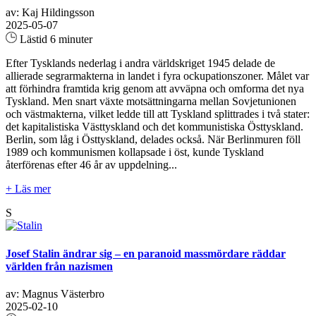
av: Kaj Hildingsson
2025-05-07
Lästid 6 minuter
Efter Tysklands nederlag i andra världskriget 1945 delade de
allierade segrarmakterna in landet i fyra ockupationszoner. Målet var
att förhindra framtida krig genom att avväpna och omforma det nya
Tyskland. Men snart växte motsättningarna mellan Sovjetunionen
och västmakterna, vilket ledde till att Tyskland splittrades i två stater:
det kapitalistiska Västtyskland och det kommunistiska Östtyskland.
Berlin, som låg i Östtyskland, delades också. När Berlinmuren föll
1989 och kommunismen kollapsade i öst, kunde Tyskland
återförenas efter 46 år av uppdelning...
+ Läs mer
S
Josef Stalin ändrar sig – en paranoid massmördare räddar
världen från nazismen
av: Magnus Västerbro
2025-02-10