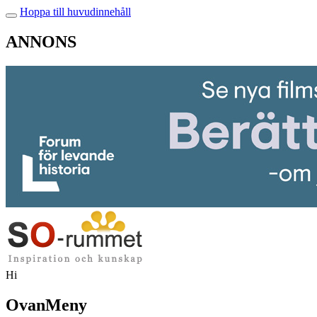
Hoppa till huvudinnehåll
ANNONS
Hi
OvanMeny