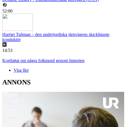
52:00
Harriet Tubman – den underjordiska järnvägens skickligaste
konduktör
14:53
Kortfattat om några folkmord genom historien
Visa fler
ANNONS