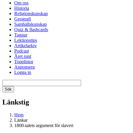
Om oss
Historia
Religionskunskap
Geografi
Samhällskunskap
Quiz & flashcards
Taggar
Lektionstips
Artikelarkiv
Podcast
Året runt
Topplistor
Annonsera
Logga in
Länkstig
Hem
Länkar
1800-talets argument för slaveri