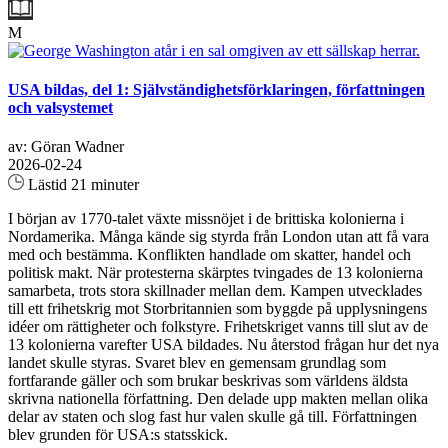
M
USA bildas, del 1: Självständighetsförklaringen, författningen
och valsystemet
av: Göran Wadner
2026-02-24
Lästid 21 minuter
I början av 1770-talet växte missnöjet i de brittiska kolonierna i
Nordamerika. Många kände sig styrda från London utan att få vara
med och bestämma. Konflikten handlade om skatter, handel och
politisk makt. När protesterna skärptes tvingades de 13 kolonierna
samarbeta, trots stora skillnader mellan dem. Kampen utvecklades
till ett frihetskrig mot Storbritannien som byggde på upplysningens
idéer om rättigheter och folkstyre. Frihetskriget vanns till slut av de
13 kolonierna varefter USA bildades. Nu återstod frågan hur det nya
landet skulle styras. Svaret blev en gemensam grundlag som
fortfarande gäller och som brukar beskrivas som världens äldsta
skrivna nationella författning. Den delade upp makten mellan olika
delar av staten och slog fast hur valen skulle gå till. Författningen
blev grunden för USA:s statsskick.