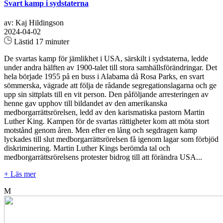
Svart kamp i sydstaterna
av: Kaj Hildingson
2024-04-02
Lästid 17 minuter
De svartas kamp för jämlikhet i USA, särskilt i sydstaterna, ledde
under andra hälften av 1900-talet till stora samhällsförändringar. Det
hela började 1955 på en buss i Alabama då Rosa Parks, en svart
sömmerska, vägrade att följa de rådande segregationslagarna och ge
upp sin sittplats till en vit person. Den påföljande arresteringen av
henne gav upphov till bildandet av den amerikanska
medborgarrättsrörelsen, ledd av den karismatiska pastorn Martin
Luther King. Kampen för de svartas rättigheter kom att möta stort
motstånd genom åren. Men efter en lång och segdragen kamp
lyckades till slut medborgarrättsrörelsen få igenom lagar som förbjöd
diskriminering. Martin Luther Kings berömda tal och
medborgarrättsrörelsens protester bidrog till att förändra USA...
+ Läs mer
M