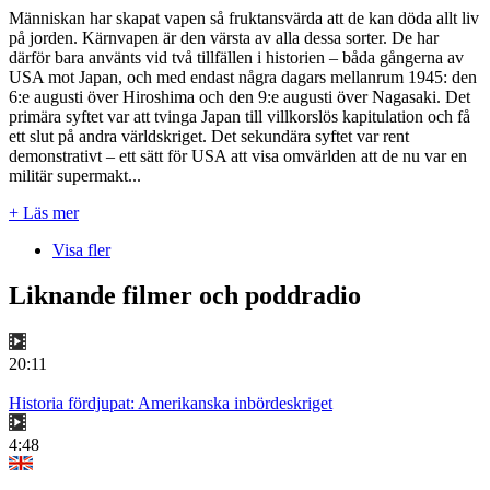
Människan har skapat vapen så fruktansvärda att de kan döda allt liv
på jorden. Kärnvapen är den värsta av alla dessa sorter. De har
därför bara använts vid två tillfällen i historien – båda gångerna av
USA mot Japan, och med endast några dagars mellanrum 1945: den
6:e augusti över Hiroshima och den 9:e augusti över Nagasaki. Det
primära syftet var att tvinga Japan till villkorslös kapitulation och få
ett slut på andra världskriget. Det sekundära syftet var rent
demonstrativt – ett sätt för USA att visa omvärlden att de nu var en
militär supermakt...
+ Läs mer
Visa fler
Liknande filmer och poddradio
20:11
Historia fördjupat: Amerikanska inbördeskriget
4:48