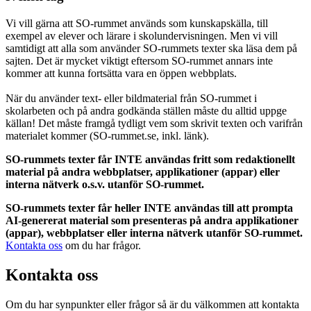
Vi vill gärna att SO-rummet används som kunskapskälla, till
exempel av elever och lärare i skolundervisningen. Men vi vill
samtidigt att alla som använder SO-rummets texter ska läsa dem på
sajten. Det är mycket viktigt eftersom SO-rummet annars inte
kommer att kunna fortsätta vara en öppen webbplats.
När du använder text- eller bildmaterial från SO-rummet i
skolarbeten och på andra godkända ställen måste du alltid uppge
källan! Det måste framgå tydligt vem som skrivit texten och varifrån
materialet kommer (SO-rummet.se, inkl. länk).
SO-rummets texter får INTE användas fritt som redaktionellt
material på andra webbplatser, applikationer (appar) eller
interna nätverk o.s.v. utanför SO-rummet.
SO-rummets texter får heller INTE användas till att prompta
AI-genererat material som presenteras på andra applikationer
(appar), webbplatser eller interna nätverk utanför SO-rummet.
Kontakta oss
om du har frågor.
Kontakta oss
Om du har synpunkter eller frågor så är du välkommen att kontakta