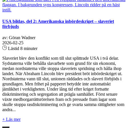
USA bildas, del 2: Amerikanska inbördeskriget – slaveriet
förbjuds
av: Göran Wadner
2026-02-25
Lästid 8 minuter
Slaveriet blev den konflikt som till slut splittrade USA i två delar.
Sydstaterna ville behålla slavarbete som grund för sin ekonomi,
medan nordstaterna ville stoppa slaveriets spridning och hålla ihop
landet. När Abraham Lincoln blev president bröt inbördeskriget ut.
Nordstaterna vann till slut, unionen räddades och slaveri förbjöds i
grundlagen. Men frihet på papperet betydde inte automatiskt
jämlikhet i verkligheten. Under lång tid efter kriget fortsatte
diskriminering och segregation att prägla samhället. Först senare
växte medborgarrättsrörelsen fram och pressade fram lagar som
skulle stoppa rasdiskriminering och ge svarta samma rättigheter som
andra...
+ Läs mer