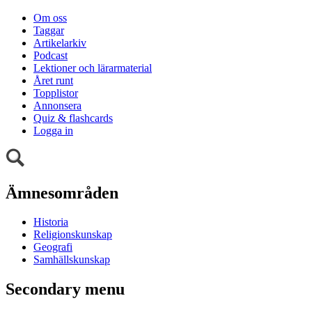
Om oss
Taggar
Artikelarkiv
Podcast
Lektioner och lärarmaterial
Året runt
Topplistor
Annonsera
Quiz & flashcards
Logga in
Ämnesområden
Historia
Religionskunskap
Geografi
Samhällskunskap
Secondary menu