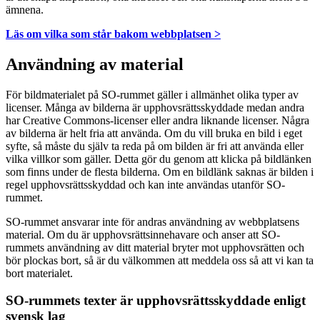
ämnena.
Läs om vilka som står bakom webbplatsen >
Användning av material
För bildmaterialet på SO-rummet gäller i allmänhet olika typer av
licenser. Många av bilderna är upphovsrättsskyddade medan andra
har Creative Commons-licenser eller andra liknande licenser. Några
av bilderna är helt fria att använda. Om du vill bruka en bild i eget
syfte, så måste du själv ta reda på om bilden är fri att använda eller
vilka villkor som gäller. Detta gör du genom att klicka på bildlänken
som finns under de flesta bilderna. Om en bildlänk saknas är bilden i
regel upphovsrättsskyddad och kan inte användas utanför SO-
rummet.
SO-rummet ansvarar inte för andras användning av webbplatsens
material. Om du är upphovsrättsinnehavare och anser att SO-
rummets användning av ditt material bryter mot upphovsrätten och
bör plockas bort, så är du välkommen att meddela oss så att vi kan ta
bort materialet.
SO-rummets texter är upphovsrättsskyddade enligt
svensk lag