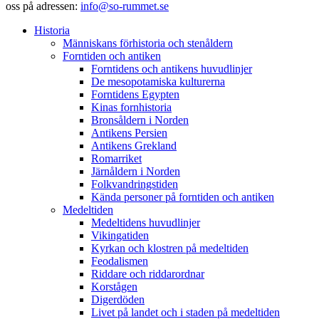
oss på adressen:
info@so-rummet.se
Historia
Människans förhistoria och stenåldern
Forntiden och antiken
Forntidens och antikens huvudlinjer
De mesopotamiska kulturerna
Forntidens Egypten
Kinas fornhistoria
Bronsåldern i Norden
Antikens Persien
Antikens Grekland
Romarriket
Järnåldern i Norden
Folkvandringstiden
Kända personer på forntiden och antiken
Medeltiden
Medeltidens huvudlinjer
Vikingatiden
Kyrkan och klostren på medeltiden
Feodalismen
Riddare och riddarordnar
Korstågen
Digerdöden
Livet på landet och i staden på medeltiden