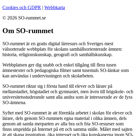
Cookies och GDPR
|
Webbkarta
© 2026 SO-rummet.se
Om SO-rummet
SO-rummet är en gratis digital lärresurs och Sveriges mest
välsorterade webbplats för skolans samhällsorienterade ämnen:
historia, religionskunskap, geografi och samhällskunskap.
Webbplatsen ger dig snabb och enkel tillgång till flera tusen
ämnestexter och pedagogiska filmer samt tusentals SO-länkar som
kan användas i undervisningen och skolarbeten.
SO-rummet riktar sig i första hand till elever och lärare på
mellanstadiet, högstadiet och gymnasiet, men även till högskole- och
universitetsstuderande samt alla andra som är intresserade av de fyra
SO-ämnena.
Syftet med SO-rummet är att förenkla arbetet i skolan för elever och
lärare, dels genom SO-rummets egna material i olika ämnen, dels
genom att samla merparten av alla bra och fria SO-resurser som
finns utspridda på Internet på ett och samma ställe. Målet med sajten
är att skapa inspiration, öka intresset och öka kunskaperna inom SO-