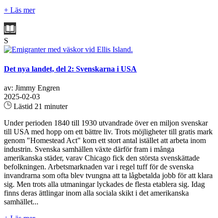
+ Läs mer
S
Det nya landet, del 2: Svenskarna i USA
av: Jimmy Engren
2025-02-03
Lästid 21 minuter
Under perioden 1840 till 1930 utvandrade över en miljon svenskar
till USA med hopp om ett bättre liv. Trots möjligheter till gratis mark
genom "Homestead Act" kom ett stort antal istället att arbeta inom
industrin. Svenska samhällen växte därför fram i många
amerikanska städer, varav Chicago fick den största svenskättade
befolkningen. Arbetsmarknaden var i regel tuff för de svenska
invandrarna som ofta blev tvungna att ta lågbetalda jobb för att klara
sig. Men trots alla utmaningar lyckades de flesta etablera sig. Idag
finns deras ättlingar inom alla sociala skikt i det amerikanska
samhället...