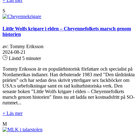
+ Läs mer
S
Little Wolfs krigare i elden – Cheyennefolkets marsch genom
historien
av: Tommy Eriksson
2024-08-21
Lästid 5 minuter
Tommy Eriksson är en populärhistorisk författare och specialist på
Nordamerikas indianer. Han debuterade 1983 med "Den tårdränkta
prärien" och har sedan dess skrivit ytterligare sex fackböcker om
USA:s urbefolkningar samt en rad kulturhistoriska verk. Den
senaste boken "Little Wolfs krigare i elden – Cheyennefolkets
marsch genom historien" finns nu att ladda ner kostnadsfritt på SO-
rummet...
+ Läs mer
M