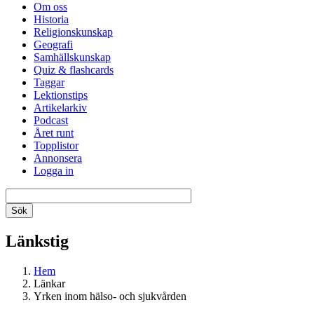
Om oss
Historia
Religionskunskap
Geografi
Samhällskunskap
Quiz & flashcards
Taggar
Lektionstips
Artikelarkiv
Podcast
Året runt
Topplistor
Annonsera
Logga in
Länkstig
Hem
Länkar
Yrken inom hälso- och sjukvården