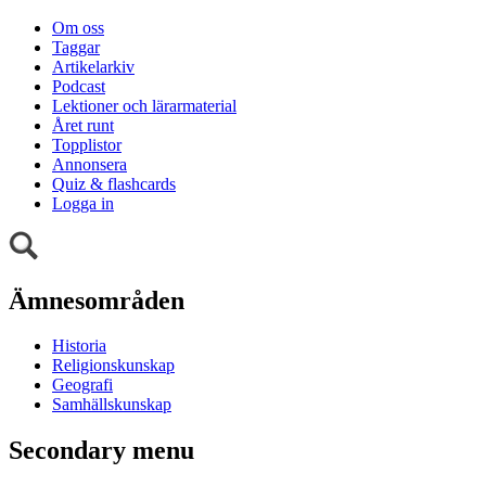
Om oss
Taggar
Artikelarkiv
Podcast
Lektioner och lärarmaterial
Året runt
Topplistor
Annonsera
Quiz & flashcards
Logga in
Ämnesområden
Historia
Religionskunskap
Geografi
Samhällskunskap
Secondary menu