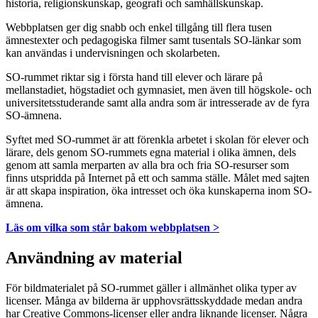
historia, religionskunskap, geografi och samhällskunskap.
Webbplatsen ger dig snabb och enkel tillgång till flera tusen
ämnestexter och pedagogiska filmer samt tusentals SO-länkar som
kan användas i undervisningen och skolarbeten.
SO-rummet riktar sig i första hand till elever och lärare på
mellanstadiet, högstadiet och gymnasiet, men även till högskole- och
universitetsstuderande samt alla andra som är intresserade av de fyra
SO-ämnena.
Syftet med SO-rummet är att förenkla arbetet i skolan för elever och
lärare, dels genom SO-rummets egna material i olika ämnen, dels
genom att samla merparten av alla bra och fria SO-resurser som
finns utspridda på Internet på ett och samma ställe. Målet med sajten
är att skapa inspiration, öka intresset och öka kunskaperna inom SO-
ämnena.
Läs om vilka som står bakom webbplatsen >
Användning av material
För bildmaterialet på SO-rummet gäller i allmänhet olika typer av
licenser. Många av bilderna är upphovsrättsskyddade medan andra
har Creative Commons-licenser eller andra liknande licenser. Några