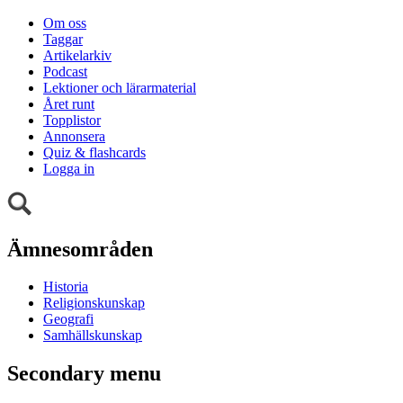
Om oss
Taggar
Artikelarkiv
Podcast
Lektioner och lärarmaterial
Året runt
Topplistor
Annonsera
Quiz & flashcards
Logga in
Ämnesområden
Historia
Religionskunskap
Geografi
Samhällskunskap
Secondary menu