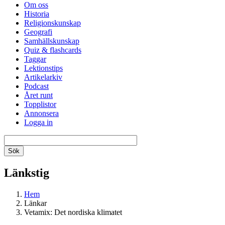
Om oss
Historia
Religionskunskap
Geografi
Samhällskunskap
Quiz & flashcards
Taggar
Lektionstips
Artikelarkiv
Podcast
Året runt
Topplistor
Annonsera
Logga in
Länkstig
Hem
Länkar
Vetamix: Det nordiska klimatet