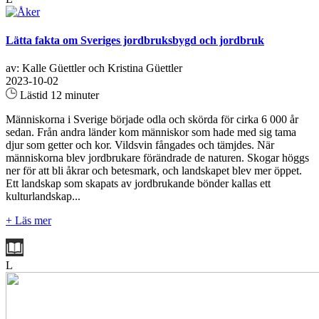
Lätta fakta om Sveriges jordbruksbygd och jordbruk
av: Kalle Güettler och Kristina Güettler
2023-10-02
Lästid 12 minuter
Människorna i Sverige började odla och skörda för cirka 6 000 år
sedan. Från andra länder kom människor som hade med sig tama
djur som getter och kor. Vildsvin fångades och tämjdes. När
människorna blev jordbrukare förändrade de naturen. Skogar höggs
ner för att bli åkrar och betesmark, och landskapet blev mer öppet.
Ett landskap som skapats av jordbrukande bönder kallas ett
kulturlandskap...
+ Läs mer
L